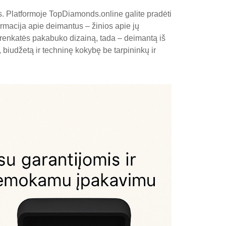
s. Platformoje TopDiamonds.online galite pradėti
ormacija apie deimantus – žinios apie jų
a renkatės pakabuko dizainą, tada – deimantą iš
, biudžetą ir techninę kokybę be tarpininkų ir