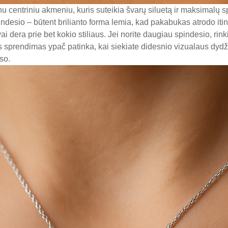
u centriniu akmeniu, kuris suteikia švarų siluetą ir maksimalų 
pindesio – būtent brilianto forma lemia, kad pakabukas atrodo iti
i dera prie bet kokio stiliaus. Jei norite daugiau spindesio, rink
is sprendimas ypač patinka, kai siekiate didesnio vizualaus dydži
so.