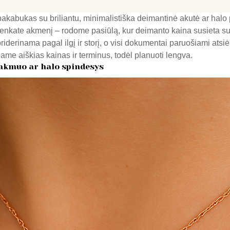
 pakabukas su briliantu, minimalistiška deimantinė akutė ar halo
renkate akmenį – rodome pasiūlą, kur deimanto kaina susieta su 
derinama pagal ilgį ir storį, o visi dokumentai paruošiami atsiėm
iame aiškias kainas ir terminus, todėl planuoti lengva.
 akmuo ar halo spindesys