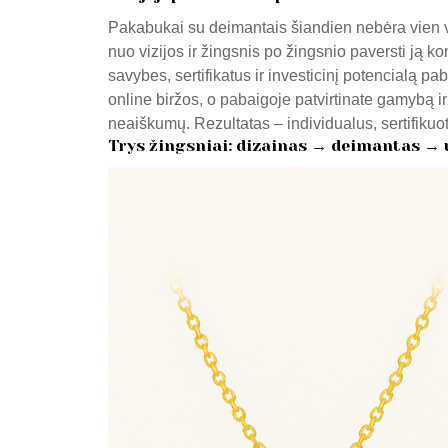
Pakabukai su deimantais šiandien nebėra vien vi
nuo vizijos ir žingsnis po žingsnio paversti ją 
savybes, sertifikatus ir investicinį potencialą 
online biržos, o pabaigoje patvirtinate gamybą ir 
neaiškumų. Rezultatas – individualus, sertifikuot
Trys žingsniai: dizainas → deimantas →