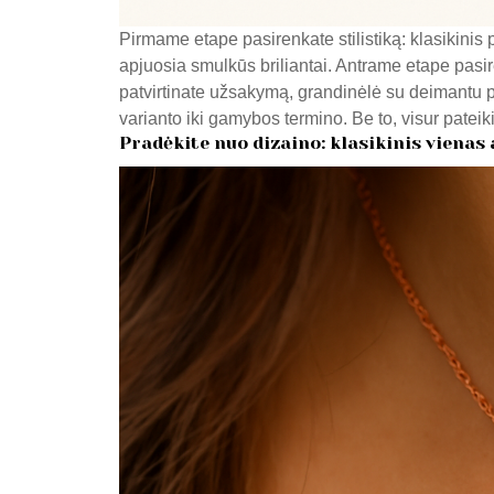
Pirmame etape pasirenkate stilistiką: klasikinis
apjuosia smulkūs briliantai. Antrame etape pasi
patvirtinate užsakymą, grandinėlė su deimantu pri
varianto iki gamybos termino. Be to, visur pateik
Pradėkite nuo dizaino: klasikinis vienas