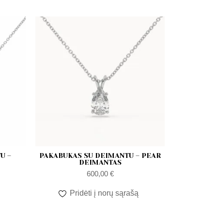
l
t
U –
PAKABUKAS SU DEIMANTU – PEAR
S
DEIMANTAS
600,00
€
Pridėti į norų sąrašą