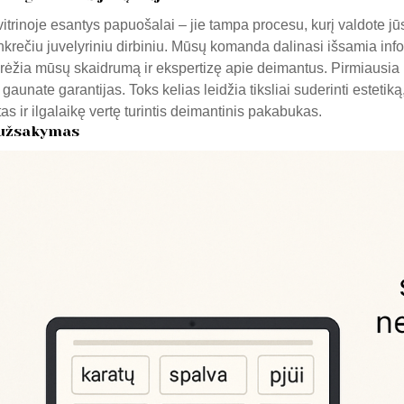
trinoje esantys papuošalai – jie tampa procesu, kurį valdote jū
konkrečiu juvelyriniu dirbiniu. Mūsų komanda dalinasi išsamia inf
pabrėžia mūsų skaidrumą ir ekspertizę apie deimantus. Pirmiausi
gaunate garantijas. Toks kelias leidžia tiksliai suderinti estetiką
as ir ilgalaikę vertę turintis deimantinis pakabukas.
 užsakymas