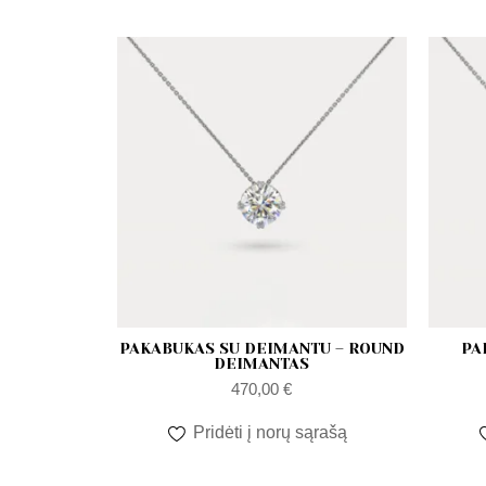
ceny:
od
niskiej
do
wysokiej
PAKABUKAS SU DEIMANTU – ROUND
PA
DEIMANTAS
470,00
€
Pridėti į norų sąrašą