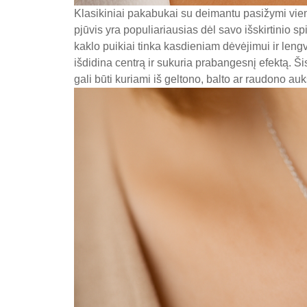
Klasikiniai pakabukai su deimantu pasižymi vien
pjūvis yra populiariausias dėl savo išskirtinio s
kaklo puikiai tinka kasdieniam dėvėjimui ir lengva
išdidina centrą ir sukuria prabangesnį efektą. Š
gali būti kuriami iš geltono, balto ar raudono auk