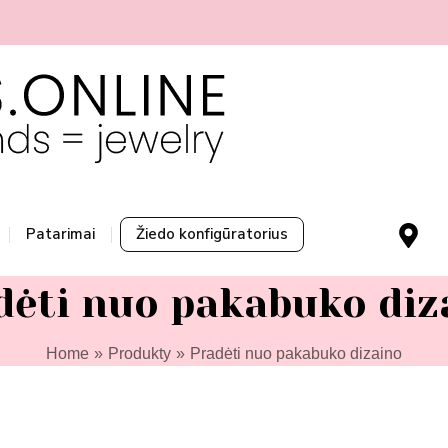
ą 👉 spausk čia
M
Patarimai
Žiedo konfigūratorius
a
p
dėti nuo pakabuko diz
-
m
a
Home
Produkty
Pradėti nuo pakabuko dizaino
r
k
e
ne
r