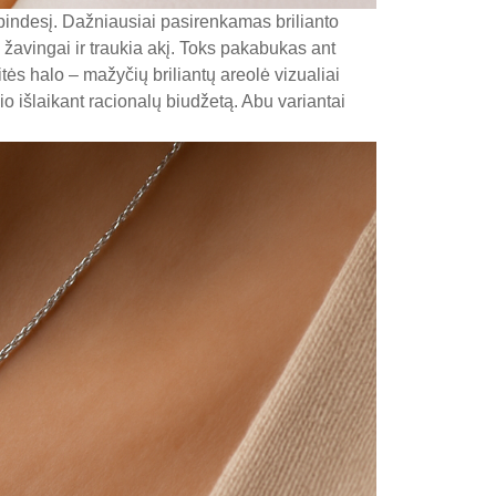
spindesį. Dažniausiai pasirenkamas brilianto
n žavingai ir traukia akį. Toks pakabukas ant
itės halo – mažyčių briliantų areolė vizualiai
o išlaikant racionalų biudžetą. Abu variantai