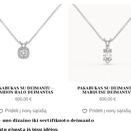
KABUKAS SU DEIMANTU –
PAKABUKAS SU DEIMANT
SHION HALO DEIMANTAS
MARQUISE DEIMANTA
600,00
€
600,00
€
Pridėti į norų sąrašą
Pridėti į norų sąrašą
 nuo dizaino iki sertifikuoto deimanto
tu gimsta iš jūsų idėjos