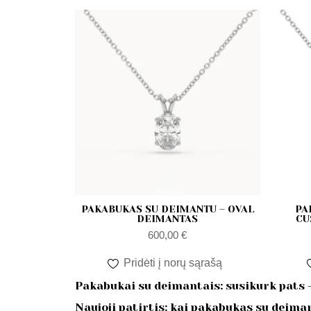
PAKABUKAS SU DEIMANTU – OVAL
PA
DEIMANTAS
CU
600,00
€
Pridėti į norų sąrašą
Pakabukai su deimantais: susikurk pats –
Naujoji patirtis: kai pakabukas su deiman