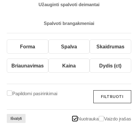
Užauginti spalvoti deimantai
Spalvoti brangakmeniai
Forma
Spalva
Skaidrumas
Briaunavimas
Kaina
Dydis (ct)
Papildomi pasirinkimai
FILTRUOTI
Išvalyti
Nuotrauka
Vaizdo įrašas