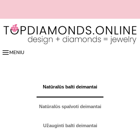
Pereiti
prie
turinio
iesiai iš online
📏 Lengvai nustatyk žiedo dydį online 👉 spausk čia
MENIU
Natūralūs balti deimantai
Natūralūs spalvoti deimantai
Užauginti balti deimantai