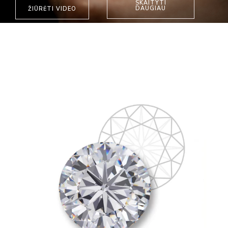
SKAITYTI
DAUGIAU
ŽIŪRĖTI VIDEO