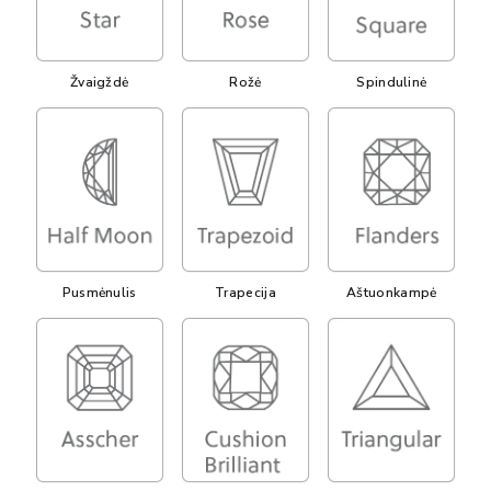
Žvaigždė
Rožė
Spindulinė
Pusmėnulis
Trapecija
Aštuonkampė