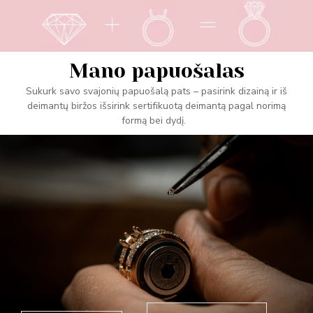
Mano papuošalas
Sukurk savo svajonių papuošalą pats – pasirink dizainą ir iš
deimantų biržos išsirink sertifikuotą deimantą pagal norimą
formą bei dydį.