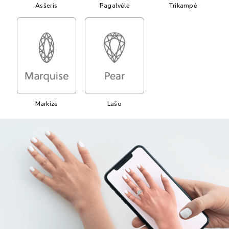
Asšeris
Pagalvėlė
Trikampė
Markizė
Lašo