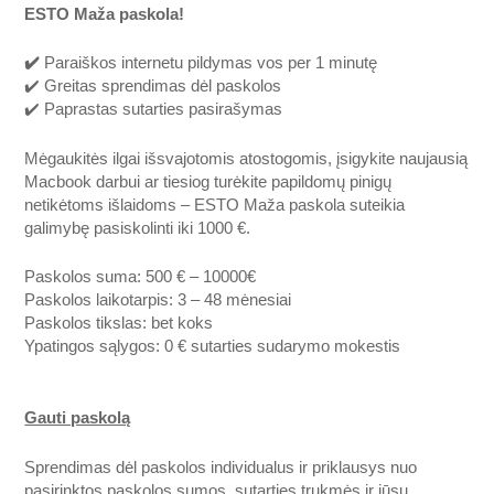
ESTO Maža paskola!
✔️
Paraiškos internetu pildymas vos per 1 minutę
✔️ Greitas sprendimas dėl paskolos
✔️ Paprastas sutarties pasirašymas
Mėgaukitės ilgai išsvajotomis atostogomis, įsigykite naujausią
Macbook darbui ar tiesiog turėkite papildomų pinigų
netikėtoms išlaidoms – ESTO Maža paskola suteikia
galimybę pasiskolinti iki 1000 €.
Paskolos suma: 500 € – 10000€
Paskolos laikotarpis: 3 – 48 mėnesiai
Paskolos tikslas: bet koks
Ypatingos sąlygos: 0 € sutarties sudarymo mokestis
Gauti paskolą
Sprendimas dėl paskolos individualus ir priklausys nuo
pasirinktos paskolos sumos, sutarties trukmės ir jūsų