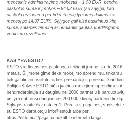
mėnesinis administravimo mokestis – 1,90 EUR, bendra
paskolos suma ir įmokos – 844,2 EUR (su sąlyga, kad
paskola grąžinama per 60 mėnesių lygiomis dalimis kas
mėnesį po 14,07 EUR). Sąlygos gali kisti pasirinkus kitą
sumą, sutarties terminą ar remiantis gautais kreditingumo
vertinimo rezultatais.
KAS YRA ESTO?
ESTO yra finansines paslaugas teikianti įmonė, įkurta 2016
metais. Ši įmonė gimė dėka mokėjimo sprendimų, tinkamų
tiek galutiniam vartotojui, tiek prekiautojui, poreikio. Šiandien
Baltijos šalyse ESTO siūlo įvairius mokėjimo sprendimus ir
bendradarbiauja su daugiau nei 2000 partnerių ir parduotuvių
bei yra subūrusi daugiau nei 200 000 klientų partnerių tinklą.
Sąlygas rasite čia: esto.eu/lt. Prireikus pagalbos, susisiekite
su ESTO darbuotoju
info@esto.lt
arba per
https://esto.eu/lt/pagalba
pokalbio internetu langą.