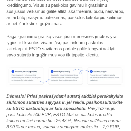
kreditingumo. Visus su paskolos gavimu ir grąžinimu
susijusius veiksmus galite atlikti skaitmeniniu būdu, nesvarbu,
ar tai būtų prašymo pateikimas, paskolos laikotarpio keitimas
ar net išankstinis grąžinimas.
Pagal grąžinimo grafiką visos jūsų mėnesinės įmokos yra
lygios ir fiksuotos visam jūsų pasirinktam paskolos
laikotarpiui. ESTO savitarnos portale galite lengvai valdyti
savo sutartis ir grąžinimus vos tik tapsite klientu.
Dėmesio! Prieš pasirašydami sutartį atidžiai perskaitykite
siūlomos sutarties sąlygas ir, jei reikia, pasikonsultuokite
su ESTO darbuotoju ar kitu specialistu.
Pavyzdžiui, jei
pasiskolinsite 500 EUR, ESTO Mažos paskolos kredito
kainos metinė norma bus 25,48 %, fiksuota palūkanų norma –
8,90 % per metus, sutarties sudarymo mokestis – 7,9 EUR,