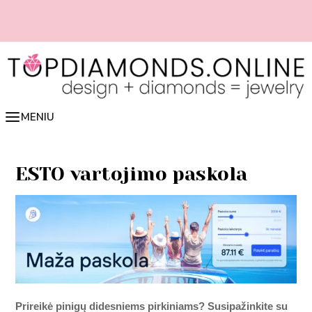
Pereiti
prie
turinio
📏 Lengvai nustatyk žiedo dydį online 👉 spausk čia
MENIU
ESTO vartojimo paskola
Prireikė pinigų didesniems pirkiniams? Susipažinkite su