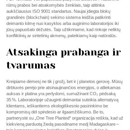
rūmų prabos bei atsakomybės ženklais, taip atitinka
aukščiausius ISO 9001 standartus. Naujai įdiegta blokų
grandinės (blockchain) sekimo sistema leidžia patikrinti
deimanto kilmę nuo kasyklos arba auginimo laboratorijos iki
jūsų papuošalo dėžutės. Taip užtikriname, kad rinkoje neliktų
konfliktinių ar sintetinių akmenų, pateikiamų kaip natūralūs.
Atsakinga prabanga ir
tvarumas
Kreipiame dėmesį ne tik į grožį, bet ir į planetos gerovę. Mūsų
dirbtuvės perėjo prie atsinaujinančios energijos, o atliekamas
auksas ir platina yra perlydomi, sumažinant CO₂ pėdsaką
35 %. Laboratorijoje užauginti deimantai suteikia alternatyvą
klientams, ieškantiems ekologiškesnio pasirinkimo be
kompromisų dėl spindesio ar ilgaamžiškumo. Be to,
partnerystė su „One Tree Planted“ organizacija reiškia, kad už
kiekvieną parduotą žiedą pasodiname medį Madagaskare –