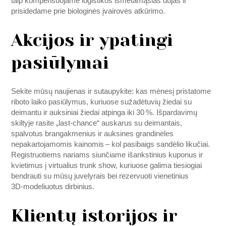
taip kompensuojame logistikos išmetamąsias dujas ir
prisidedame prie biologinės įvairovės atkūrimo.
Akcijos ir ypatingi
pasiūlymai
Sekite mūsų naujienas ir sutaupykite: kas mėnesį pristatome
riboto laiko pasiūlymus, kuriuose sužadėtuvių žiedai su
deimantu ir auksiniai žiedai atpinga iki 30 %. Išpardavimų
skiltyje rasite „last‑chance“ auskarus su deimantais,
spalvotus brangakmenius ir auksines grandinėles
nepakartojamomis kainomis – kol pasibaigs sandėlio likučiai.
Registruotiems nariams siunčiame išankstinius kuponus ir
kvietimus į virtualius trunk show, kuriuose galima tiesiogiai
bendrauti su mūsų juvelyrais bei rezervuoti vienetinius
3D‑modeliuotus dirbinius.
Klientų istorijos ir