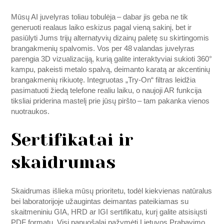
Mūsų AI juvelyras toliau tobulėja – dabar jis geba ne tik
generuoti realaus laiko eskizus pagal vieną sakinį, bet ir
pasiūlyti Jums trijų alternatyvių dizainų paletę su skirtingomis
brangakmenių spalvomis. Vos per 48 valandas juvelyras
parengia 3D vizualizaciją, kurią galite interaktyviai sukioti 360°
kampu, pakeisti metalo spalvą, deimanto karatą ar akcentinių
brangakmenių rikiuotę. Integruotas „Try‑On“ filtras leidžia
pasimatuoti žiedą telefone realiu laiku, o naujoji AR funkcija
tiksliai priderina mastelį prie jūsų piršto – tam pakanka vienos
nuotraukos.
Sertifikatai ir
skaidrumas
Skaidrumas išlieka mūsų prioritetu, todėl kiekvienas natūralus
bei laboratorijoje užaugintas deimantas pateikiamas su
skaitmeniniu GIA, HRD ar IGI sertifikatu, kurį galite atsisiųsti
PDF formatu. Visi papuošalai pažymėti Lietuvos Prabavimo