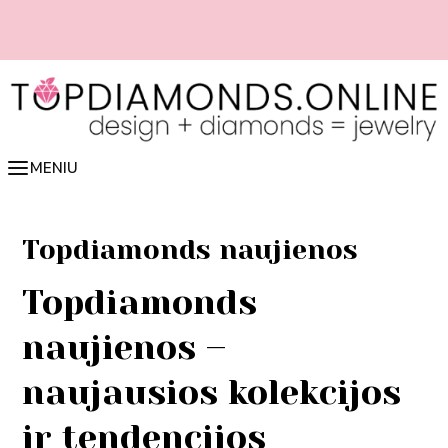
Pereiti
prie
turinio
📏 Lengvai nustatyk žiedo dydį online 👉 spausk čia
MENIU
Topdiamonds naujienos
Topdiamonds
naujienos –
naujausios kolekcijos
ir tendencijos