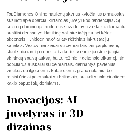
TopDiamonds.Online naujienų skyrius kviečia jus pirmuosius
sužinoti apie sparčiai kintančias juvelyrikos tendencijas. Šį
sezoną dominuoja modernūs sužadėtuvių žiedai su deimantu,
subtiliai derinantys klasikinę solitaire idėją su netikėtais
akcentais – „hidden halo“ ar atvirkštiniais inkrustacijų
kanalais. Vestuviniai žiedai su deimantais tampa plonesni,
sluoksniuojami poromis arba kurios vienoje juostoje jungia
skirtingų spalvų auksą: balto, rožinio ir geltonojo trikampį. Itin
populiarūs auskarai su deimantais, derinantys pavienius
vinukus su ilgesnėmis kabančiomis grandinėlėmis, bei
miniatiūriniai pakabukai su briliantais, sukurti sluoksniuotiems
kaklo papuošalų deriniams.
Inovacijos: AI
juvelyras ir 3D
dizainas