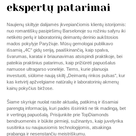
ekspertų patarimai
Naujienų skiltyje dalijamės įkvepiančiomis klientų istorijomis:
nuo romantiškų pasipiršimų Barselonoje su rožiniu safyru iki
netikėto perlų ir laboratorinių deimantų derinio aukštosios
mados pokylyje Paryžiuje. Mūsų gemologai publikavo
išsamią „4C“ gidų seriją, paaiškinančią, kaip spalva,
švarumas, karatai ir briaunavimas atsispindi praktikoje, bei
pateikia praktinius patarimus, kaip prižiūrėti papuošalus
namuose ultragarso vonelėje. Tiems, kurie planuoja
investuoti, siūlome naują skiltį „Deimantų rinkos pulsas“, kur
kas ketvirtį apžvelgiame natūralių ir laboratorinių akmenų
kainų pokyčius biržose.
Šiame skyriuje nuolat rasite aktualią, patikimą ir išsamiai
parengtą informaciją, kuri padės išsirinkti ne tik madingą, bet
ir vertingą papuošalą. Prisijunkite prie TopDiamonds
bendruomenės ir būkite pirmieji, sužinantys, kaip juvelyrika
susitinka su naujausiomis technologijomis, atsakinga
prabanga ir nesenstančiu meistriškumu.