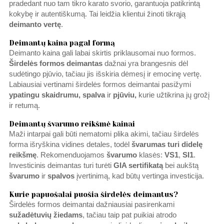
pradedant nuo tam tikro karato svorio, garantuoja patikrintą
kokybę ir autentiškumą. Tai leidžia klientui žinoti tikrąją
deimanto
vertę
.
Deimantų kaina pagal formą
Deimanto kaina gali labai skirtis priklausomai nuo formos.
Širdelės formos deimantas
dažnai yra brangesnis dėl
sudėtingo pjūvio, tačiau jis išskiria dėmesį ir emocinę vertę.
Labiausiai vertinami širdelės formos deimantai pasižymi
ypatingu skaidrumu, spalva
ir
pjūviu,
kurie užtikrina jų grožį
ir retumą.
Deimantų švarumo reikšmė kainai
Maži intarpai gali būti nematomi plika akimi, tačiau širdelės
forma išryškina vidines detales, todėl
švarumas turi didelę
reikšmę
. Rekomenduojamos
švarumo
klasės:
VS1
,
SI1
.
Investicinis deimantas turi turėti
GIA sertifikatą
bei aukštą
švarumo
ir
spalvos
įvertinimą, kad būtų vertinga investicija.
Kurie papuošalai puošia širdelės deimantus?
Širdelės formos deimantai dažniausiai pasirenkami
sužadėtuvių žiedams
, tačiau taip pat puikiai atrodo