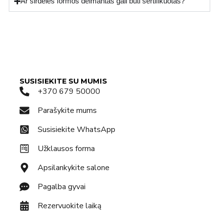
Ar širdelės formos deimantas gali būti sertifikuotas?
SUSISIEKITE SU MUMIS
+370 679 50000
Parašykite mums
Susisiekite WhatsApp
Užklausos forma
Apsilankykite salone
Pagalba gyvai
Rezervuokite laiką