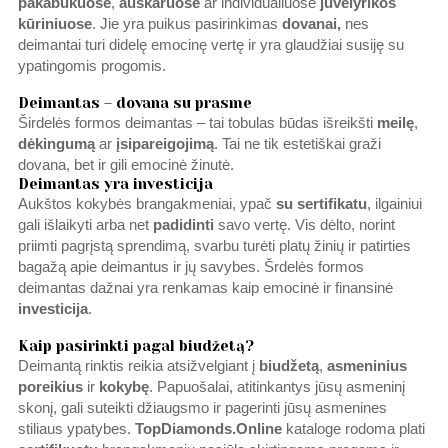
pakabukuose
,
auskaruose
ar individualiuose
juvelyrikos
kūriniuose
. Jie yra puikus pasirinkimas
dovanai,
nes
deimantai turi didelę emocinę vertę ir yra glaudžiai susiję su
ypatingomis progomis.
Deimantas – dovana su prasme
Širdelės formos deimantas – tai tobulas būdas išreikšti
meilę
,
dėkingumą
ar
įsipareigojimą
. Tai ne tik estetiškai graži
dovana, bet ir gili emocinė žinutė.
Deimantas yra investicija
Aukštos kokybės brangakmeniai, ypač
su
sertifikatu
, ilgainiui
gali išlaikyti arba net
padidinti
savo vertę. Vis dėlto, norint
priimti pagrįstą sprendimą, svarbu turėti platų žinių ir patirties
bagažą apie deimantus ir jų savybes. Šrdelės formos
deimantas dažnai yra renkamas kaip emocinė ir finansinė
investicija
.
Kaip pasirinkti pagal biudžetą?
Deimantą rinktis reikia atsižvelgiant į
biudžetą
,
asmeninius
poreikius
ir
kokybę
. Papuošalai, atitinkantys jūsų asmeninį
skonį, gali suteikti džiaugsmo ir pagerinti jūsų asmenines
stiliaus ypatybes.
TopDiamonds.Online
kataloge rodoma plati