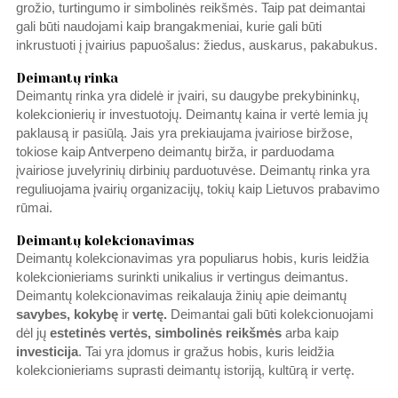
grožio, turtingumo ir simbolinės reikšmės. Taip pat deimantai
gali būti naudojami kaip brangakmeniai, kurie gali būti
inkrustuoti į įvairius papuošalus: žiedus, auskarus, pakabukus.
Deimantų rinka
Deimantų rinka yra didelė ir įvairi, su daugybe prekybininkų,
kolekcionierių ir investuotojų. Deimantų kaina ir vertė lemia jų
paklausą ir pasiūlą. Jais yra prekiaujama įvairiose biržose,
tokiose kaip Antverpeno deimantų birža, ir parduodama
įvairiose juvelyrinių dirbinių parduotuvėse. Deimantų rinka yra
reguliuojama įvairių organizacijų, tokių kaip Lietuvos prabavimo
rūmai.
Deimantų kolekcionavimas
Deimantų kolekcionavimas yra populiarus hobis, kuris leidžia
kolekcionieriams surinkti unikalius ir vertingus deimantus.
Deimantų kolekcionavimas reikalauja žinių apie deimantų
savybes, kokybę
ir
vertę.
Deimantai gali būti kolekcionuojami
dėl jų
estetinės vertės, simbolinės reikšmės
arba kaip
investicija
. Tai yra įdomus ir gražus hobis, kuris leidžia
kolekcionieriams suprasti deimantų istoriją, kultūrą ir vertę.