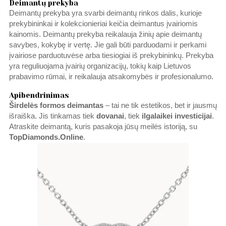
Deimantų prekyba
Deimantų prekyba yra svarbi deimantų rinkos dalis, kurioje
prekybininkai ir kolekcionieriai keičia deimantus įvairiomis
kainomis. Deimantų prekyba reikalauja žinių apie deimantų
savybes, kokybę ir vertę. Jie gali būti parduodami ir perkami
įvairiose parduotuvėse arba tiesiogiai iš prekybininkų. Prekyba
yra reguliuojama įvairių organizacijų, tokių kaip Lietuvos
prabavimo rūmai, ir reikalauja atsakomybės ir profesionalumo.
Apibendrinimas
Širdelės formos deimantas
– tai ne tik estetikos, bet ir jausmų
išraiška. Jis tinkamas tiek
dovanai
, tiek
ilgalaikei
investicijai
.
Atraskite deimantą, kuris pasakoja jūsų meilės istoriją, su
TopDiamonds.Online
.