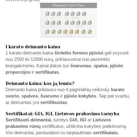
1 karato deimanto kaina
1 karato deimanto kaina
širdelės formos pjūviui
gali svyruoti
nuo 2500 iki 12000 eurų, priklausomai nuo pasirinkto
brangakmenio. Kainai įtakos turi
švarumas
,
spalva
,
pjūvio
proporcijos
ir
sertifikatas
.
Deimanto kaina: kas ją lemia?
Deimanto kaina priklauso nuo 4 pagrindinių veiksnių:
karato
svorio
,
spalvos
,
švarumo
ir
pjūvio kokybės
. Taip pat svarbu,
ar deimantas yra
sertifikuotas
.
Sertifikatai: GIA, IGI, Lietuvos prabavimo tarnyba
Sertifikuoti deimantai
, turintys
GIA
,
IGI
ar
Lietuvos
prabavimo
rūmų
sertifikatus, užtikrina kokybės patikimumą.
Visi deimantai, parduodami su tarptautiniais
sertifikatais
,