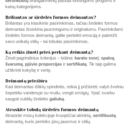
sertifikuotų
brangakmenių pasiūla skirtingoms progoms ir
kainų kategorijoms.
Briliantas ar širdelės formos deimantas?
Briliantas yra klasikinis pasirinkimas, tačiau širdelės formos
deimantas išsiskiria jausmingumu ir originalumu. Pasirinkdami
širdelės formos deimantą, galite perteikti emociją ir pabrėžti
savo unikalų stilių – tai tobulas pasirinkimas.
Ką reikia žinoti prieš perkant deimantą?
Žinoti pagrindinius kriterijus – būtina:
karato svorį
,
spalvą
,
švarumą
,
pjūvio proporcijas
ir
sertifikatą
. Tik taip galima
užtikrinti kokybę ir vertę.
Deimantų priežiūra
Kad deimantas išliktų spindintis, reikia jį prižiūrėti: valyti švelniu
šepetėliu vandenyje su muilu, vengti smūgių. Ypač svarbu
saugoti subtilų širdelės
galiuką
.
Atraskite tobulą širdelės formos deimantą
Atraskite mūsų kolekcijoje kruopščiai atrinktą,
sertifikuotą
deimantą, kuris perteiks jūsų jausmus ir stilių.