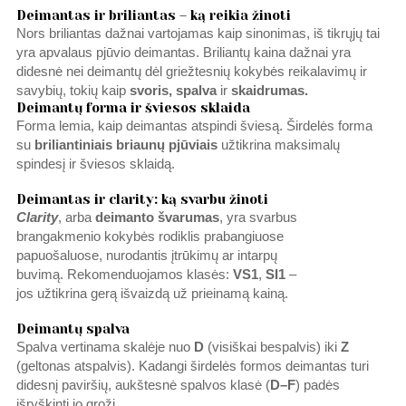
Deimantas ir briliantas – ką reikia žinoti
Nors briliantas dažnai vartojamas kaip sinonimas, iš tikrųjų tai
yra apvalaus pjūvio deimantas. Briliantų kaina dažnai yra
didesnė nei deimantų dėl griežtesnių kokybės reikalavimų ir
savybių, tokių kaip
svoris, spalva
ir
skaidrumas.
Deimantų forma ir šviesos sklaida
Forma lemia, kaip deimantas atspindi šviesą. Širdelės forma
su
briliantiniais briaunų pjūviais
užtikrina maksimalų
spindesį ir šviesos sklaidą.
Deimantas ir clarity: ką svarbu žinoti
Clarity
, arba
deimanto švarumas
, yra svarbus
brangakmenio kokybės rodiklis prabangiuose
papuošaluose, nurodantis įtrūkimų ar intarpų
buvimą. Rekomenduojamos klasės:
VS1
,
SI1
–
jos užtikrina gerą išvaizdą už prieinamą kainą.
Deimantų spalva
Spalva vertinama skalėje nuo
D
(visiškai bespalvis) iki
Z
(geltonas atspalvis). Kadangi širdelės formos deimantas turi
didesnį paviršių, aukštesnė spalvos klasė (
D–F
) padės
išryškinti jo grožį.