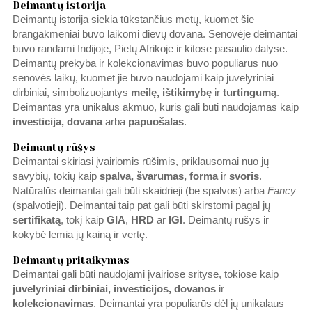
Deimantų istorija
Deimantų istorija siekia tūkstančius metų, kuomet šie
brangakmeniai buvo laikomi dievų dovana. Senovėje deimantai
buvo randami Indijoje, Pietų Afrikoje ir kitose pasaulio dalyse.
Deimantų prekyba ir kolekcionavimas buvo populiarus nuo
senovės laikų, kuomet jie buvo naudojami kaip juvelyriniai
dirbiniai, simbolizuojantys
meilę, ištikimybę
ir
turtingumą
.
Deimantas yra unikalus akmuo, kuris gali būti naudojamas kaip
investicija, dovana
arba
papuošalas
.
Deimantų rūšys
Deimantai skiriasi įvairiomis rūšimis, priklausomai nuo jų
savybių, tokių kaip
spalva, švarumas, forma
ir
svoris
.
Natūralūs deimantai gali būti skaidrieji (be spalvos) arba
Fancy
(spalvotieji). Deimantai taip pat gali būti skirstomi pagal jų
sertifikatą
, tokį kaip
GIA
,
HRD
ar
IGI
. Deimantų rūšys ir
kokybė lemia jų kainą ir vertę.
Deimantų pritaikymas
Deimantai gali būti naudojami įvairiose srityse, tokiose kaip
juvelyriniai dirbiniai, investicijos, dovanos
ir
kolekcionavimas
. Deimantai yra populiarūs dėl jų unikalaus