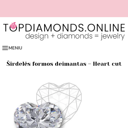
Pereiti
prie
turinio
📏 Lengvai nustatyk žiedo dydį online 👉 spausk čia
MENIU
Širdelės formos deimantas – Heart cut