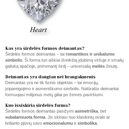
Kas yra širdelės formos deimantas?
Širdelės formos deimantas – tai
romantikos ir unikalumo
simbolis
. Ši forma turi aiškiai išreikštą įdubimą viršuje ir smailų
galiuką apačioje, primenantį širdį – universalią
meilės
žinutę.
Deimantas yra daugiau nei brangakmenis
Deimantas yra ne tik fizinis objektas – tai emocijų,
įsipareigojimo ir asmeniškumo simbolis. Natūralūs deimantai
formuojasi milijonus metų giliai po žemės paviršiumi.
Kuo išsiskiria širdelės forma?
Širdelės formos deimantas pasižymi
asimetriška
, bet
subalansuota forma
. Jis skiriasi nuo klasikinių ovalo ar
brilianto pjūvių savo
emocionalumu
ir
simbolika.