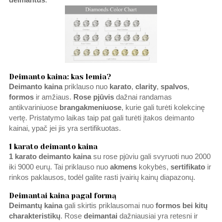
deimantus
.
Deimanto kaina: kas lemia?
Deimanto kaina
priklauso nuo
karato
,
clarity
,
spalvos
,
formos
ir amžiaus.
Rose pjūvis
dažnai randamas
antikvariniuose
brangakmeniuose
, kurie gali turėti kolekcinę
vertę. Pristatymo laikas taip pat gali turėti įtakos deimanto
kainai, ypač jei jis yra sertifikuotas.
1 karato deimanto kaina
1 karato deimanto kaina
su rose pjūviu gali svyruoti nuo 2000
iki 9000 eurų. Tai priklauso nuo
akmens
kokybės,
sertifikato
ir
rinkos paklausos, todėl galite rasti įvairių kainų diapazonų.
Deimantai kaina pagal formą
Deimantų kaina
gali skirtis priklausomai nuo
formos bei kitų
charakteristikų
. Rose
deimantai
dažniausiai yra retesni ir