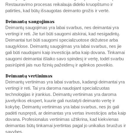
Restauravimo procesas reikalauja didelio kruopštumo ir
patirties, kad būtų išsaugotas deimanto grožis ir vertė.
Deimantų saugojimas
Deimantų saugojimas yra labai svarbus, nes deimantai yra
vertingi ir reti. Jie turi būti saugomi atskirai, kad nesigadintų.
Deimantai turi būti saugomi specializuotose dėžutese arba
saugyklose. Deimantų saugojimas yra labai svarbus, nes jie
gali būti naudojami kaip investicija arba kaip dovana. Tinkamai
saugomi deimantai išlaiko savo spindesį ir vertę, todėl svarbu
pasirūpinti jais nuo fizinių pažeidimų ir aplinkos poveikio.
Deimantų vertinimas
Deimantų vertinimas yra labai svarbus, kadangi deimantai yra
vertingi ir reti. Tai yra daroma naudojant specializuotas
technologijas ir įrankius. Deimantų vertinimas yra daroma
juvelyrikos ekspert, kuurie gali nustatyti deimanto vertę ir
kokybę. Deimantų vertinimas yra labai svarbus, nes jis gali
padėti nuspręsti, ar deimantas yra vertas investicijos arba kaip
dovana. Profesionalus vertinimas užtikrina, kad kiekvienas
deimantas būtų tinkamai įvertintas pagal jo unikalius bruožus ir
savybes.