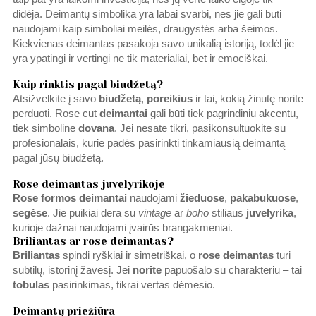
didėja. Deimantų simbolika yra labai svarbi, nes jie gali būti
naudojami kaip simboliai meilės, draugystės arba šeimos.
Kiekvienas deimantas pasakoja savo unikalią istoriją, todėl jie
yra ypatingi ir vertingi ne tik materialiai, bet ir emociškai.
Kaip rinktis pagal biudžetą?
Atsižvelkite į savo
biudžetą
,
poreikius
ir tai, kokią žinutę norite
perduoti. Rose cut
deimantai
gali būti tiek pagrindiniu akcentu,
tiek simboline
dovana
. Jei nesate tikri, pasikonsultuokite su
profesionalais, kurie padės pasirinkti tinkamiausią deimantą
pagal jūsų biudžetą.
Rose deimantas juvelyrikoje
Rose formos deimantai
naudojami
žieduose
,
pakabukuose
,
segėse
. Jie puikiai dera su
vintage
ar
boho
stiliaus
juvelyrika
,
kurioje dažnai naudojami įvairūs brangakmeniai.
Briliantas ar rose deimantas?
Briliantas
spindi ryškiai ir simetriškai, o
rose deimantas
turi
subtilų, istorinį žavesį. Jei
norite
papuošalo su charakteriu – tai
tobulas
pasirinkimas, tikrai vertas dėmesio.
Deimantų priežiūra