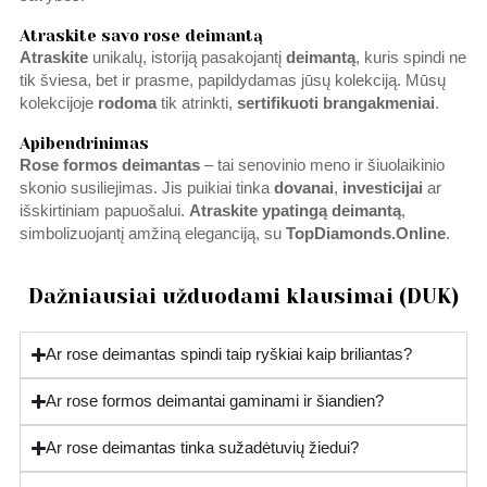
Atraskite savo rose deimantą
Atraskite
unikalų, istoriją pasakojantį
deimantą
, kuris spindi ne
tik šviesa, bet ir prasme, papildydamas jūsų kolekciją. Mūsų
kolekcijoje
rodoma
tik atrinkti,
sertifikuoti brangakmeniai
.
Apibendrinimas
Rose formos deimantas
– tai senovinio meno ir šiuolaikinio
skonio susiliejimas. Jis puikiai tinka
dovanai
,
investicijai
ar
išskirtiniam papuošalui.
Atraskite ypatingą deimantą
,
simbolizuojantį amžiną eleganciją, su
TopDiamonds.Online
.
Dažniausiai užduodami klausimai (DUK)
Ar rose deimantas spindi taip ryškiai kaip briliantas?
Ar rose formos deimantai gaminami ir šiandien?
Ar rose deimantas tinka sužadėtuvių žiedui?