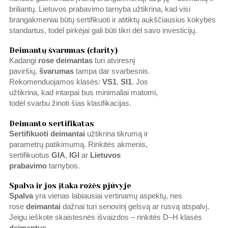
briliantų. Lietuvos prabavimo tarnyba užtikrina, kad visi
brangakmeniai būtų sertifikuoti ir atitiktų aukščiausius kokybės
standartus, todėl pirkėjai gali būti tikri dėl savo investicijų.
Deimantų švarumas (clarity)
Kadangi
rose deimantas
turi atviresnį
paviršių,
švarumas
tampa dar svarbesnis.
Rekomenduojamos klasės:
VS1
,
SI1
. Jos
užtikrina, kad intarpai bus minimaliai matomi,
todėl svarbu žinoti šias klasifikacijas.
Deimanto sertifikatas
Sertifikuoti deimantai
užtikrina tikrumą ir
parametrų patikimumą. Rinkitės akmenis,
sertifikuotus
GIA
,
IGI
ar
Lietuvos
prabavimo
tarnybos.
Spalva ir jos įtaka rožės pjūvyje
Spalva
yra vienas labiausiai vertinamų aspektų, nes
rose
deimantai
dažnai turi senovinį gelsvą ar rusvą atspalvį.
Jeigu ieškote skaistesnės išvaizdos – rinkitės D–H klasės