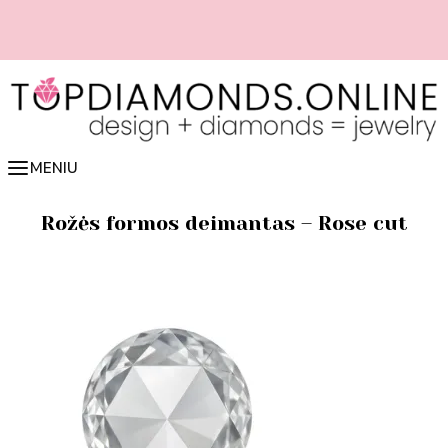
Pereiti
prie
turinio
📏 Lengvai nustatyk žiedo dydį online 👉 spausk čia
MENIU
Rožės formos deimantas – Rose cut