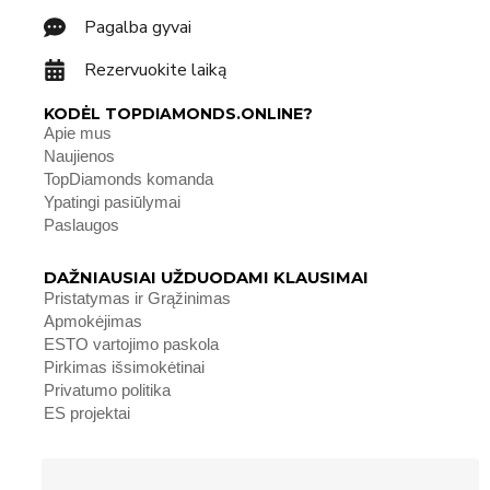
Pagalba gyvai
Rezervuokite laiką
KODĖL TOPDIAMONDS.ONLINE?
Apie mus
Naujienos
TopDiamonds komanda
Ypatingi pasiūlymai
Paslaugos
DAŽNIAUSIAI UŽDUODAMI KLAUSIMAI
Pristatymas ir Grąžinimas
Apmokėjimas
ESTO vartojimo paskola
Pirkimas išsimokėtinai
Privatumo politika
ES projektai