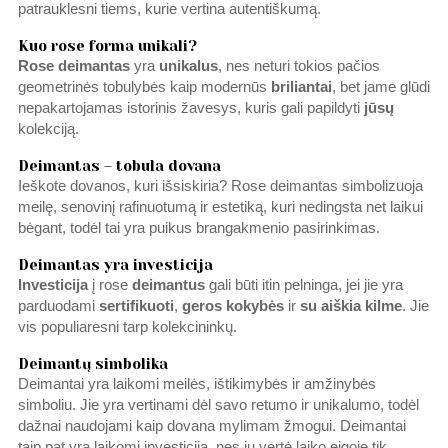
patrauklesni tiems, kurie vertina autentiškumą.
Kuo rose forma unikali?
Rose deimantas
yra
unikalus
, nes neturi tokios pačios
geometrinės tobulybės kaip modernūs
briliantai
, bet jame glūdi
nepakartojamas istorinis žavesys, kuris gali papildyti
jūsų
kolekciją.
Deimantas – tobula dovana
Ieškote dovanos, kuri išsiskiria? Rose deimantas simbolizuoja
meilę, senovinį rafinuotumą ir estetiką, kuri nedingsta net laikui
bėgant, todėl tai yra puikus brangakmenio pasirinkimas.
Deimantas yra investicija
Investicija
į rose
deimantus
gali būti itin pelninga, jei jie yra
parduodami
sertifikuoti
,
geros
kokybės
ir
su aiškia kilme
. Jie
vis populiaresni tarp kolekcininkų.
Deimantų simbolika
Deimantai yra laikomi meilės, ištikimybės ir amžinybės
simboliu. Jie yra vertinami dėl savo retumo ir unikalumo, todėl
dažnai naudojami kaip dovana mylimam žmogui. Deimantai
taip pat yra laikomi investicija, nes jų vertė laiko eigoje tik