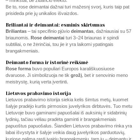
– minkštai, be žibančio efekto.
Be to, rose deimantai dažnai turi mažesnį svorį, kuris taip pat
prisideda prie jų unikalios išvaizdos.
Briliantai ir deimantai: esminis skirtumas
Briliantas
– tai specifinio pjūvio
deimantas
, dažniausiai su 57
briaunomis.
Rose deimantai
turi 3–24 briaunas ir spindi
subtiliai, o ne žėrinčiai, tou jie ir yra laikomi ypatingais
brangakmeniais.
Deimanto forma ir istorinė reikšmė
Rose forma
buvo populiari Europos karališkuosiuose
dvaruose. Ji simbolizuoja ne tik
grožį
, bet ir senovinio meno
meistrystę, kurią verta įvertinti.
Lietuvos prabavimo istorija
Lietuvos prabavimo istorija siekia kelis šimtus metų, kuomet
šalyje pradėjo kurtis pirmosios juvelyrikos dirbtuvės. Tuo metu
Lietuvoje buvo gaminami papuošalai iš auksinių ir sidabrinių
lydinių, tačiau vėliau pradėta gaminti ir brangakmeniais
papuoštus papuošalus. Šiandien Lietuvos prabavimo rinka yra
labai išvystyta ir šalyje veikia daug juvelyrikos parduotuvių,
kuriose galima rasti įvairių brangakmenių, tarp jų – deimantų ir