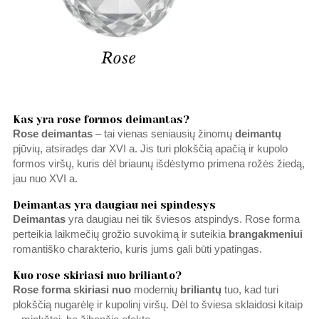
Kas yra rose formos deimantas?
Rose deimantas
– tai vienas seniausių žinomų
deimantų
pjūvių, atsiradęs dar XVI a. Jis turi plokščią apačią ir kupolo
formos viršų, kuris dėl briaunų išdėstymo primena rožės žiedą,
jau nuo XVI a.
Deimantas yra daugiau nei spindesys
Deimantas
yra daugiau nei tik šviesos atspindys. Rose forma
perteikia laikmečių grožio suvokimą ir suteikia
brangakmeniui
romantiško charakterio, kuris jums gali būti ypatingas.
Kuo rose skiriasi nuo brilianto?
Rose forma skiriasi nuo
modernių
briliantų
tuo, kad turi
plokščią nugarėlę ir kupolinį viršų. Dėl to šviesa sklaidosi kitaip