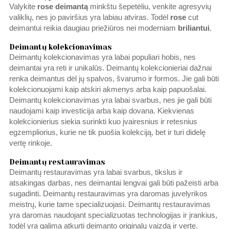
Valykite
rose deimantą
minkštu šepetėliu, venkite agresyvių
valiklių, nes jo paviršius yra labiau atviras. Todėl
rose
cut
deimantui reikia daugiau priežiūros nei moderniam
briliantui
.
Deimantų kolekcionavimas
Deimantų kolekcionavimas yra labai populiari hobis, nes
deimantai yra reti ir unikalūs. Deimantų kolekcionieriai dažnai
renka deimantus dėl jų spalvos, švarumo ir formos. Jie gali būti
kolekcionuojami kaip atskiri akmenys arba kaip papuošalai.
Deimantų kolekcionavimas yra labai svarbus, nes jie gali būti
naudojami kaip investicija arba kaip dovana. Kiekvienas
kolekcionierius siekia surinkti kuo įvairesnius ir retesnius
egzempliorius, kurie ne tik puošia kolekciją, bet ir turi didelę
vertę rinkoje.
Deimantų restauravimas
Deimantų restauravimas yra labai svarbus, tikslus ir
atsakingas darbas, nes deimantai lengvai gali būti pažeisti arba
sugadinti. Deimantų restauravimas yra daromas juvelyrikos
meistrų, kurie tame specializuojasi. Deimantų restauravimas
yra daromas naudojant specializuotas technologijas ir įrankius,
todėl yra galima atkurti deimanto originalų vaizdą ir vertę.