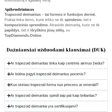
išskirtinumą ir ilgalaikę vertę.
Apibendrinimas
Trapezoid deimantas
–
tai formos ir funkcijos dermė.
Puikiai tinka tiems, kurie ieško ne tik
spindesio
, bet ir
kompozicinio sprendimo
. Atraskite deimantą, kuris ne tik
papildys
, bet ir
išryškins jūsų stilių
, su
TopDiamonds.Online
.
Dažniausiai užduodami klausimai (DUK)
Ar trapezoid deimantas tinka kaip centrinis akmuo žiedui?
Ar būtina įsigyti trapezoid deimantus poromis?
Kuo skiriasi trapezoid forma nuo princess ar emerald?
Ar trapezoid deimantas spindi taip pat kaip briliantas?
Ar trapezoid deimantai yra sertifikuojami?