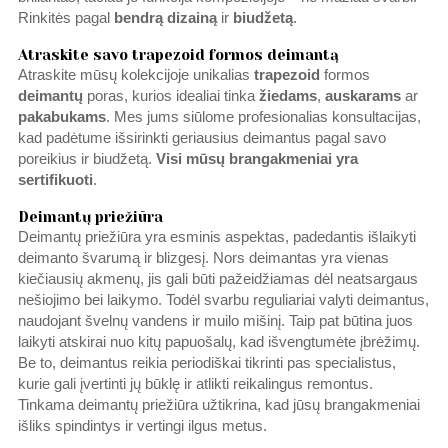
Rinkitės pagal
bendrą dizainą
ir
biudžetą
.
Atraskite savo trapezoid formos deimantą
Atraskite mūsų kolekcijoje unikalias
trapezoid
formos
deimantų
poras, kurios idealiai tinka
žiedams
,
auskarams
ar
pakabukams
. Mes jums siūlome profesionalias konsultacijas,
kad padėtume išsirinkti geriausius deimantus pagal savo
poreikius ir biudžetą.
Visi mūsų
brangakmeniai
yra
sertifikuoti
.
Deimantų priežiūra
Deimantų priežiūra yra esminis aspektas, padedantis išlaikyti
deimanto švarumą ir blizgesį. Nors deimantas yra vienas
kiečiausių akmenų, jis gali būti pažeidžiamas dėl neatsargaus
nešiojimo bei laikymo. Todėl svarbu reguliariai valyti deimantus,
naudojant švelnų vandens ir muilo mišinį. Taip pat būtina juos
laikyti atskirai nuo kitų papuošalų, kad išvengtumėte įbrėžimų.
Be to, deimantus reikia periodiškai tikrinti pas specialistus,
kurie gali įvertinti jų būklę ir atlikti reikalingus remontus.
Tinkama deimantų priežiūra užtikrina, kad jūsų brangakmeniai
išliks spindintys ir vertingi ilgus metus.