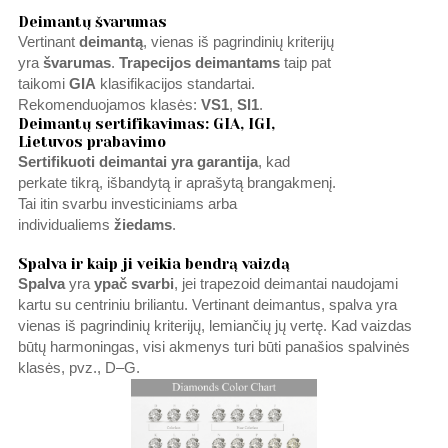
Deimantų švarumas
Vertinant
deimantą
, vienas iš pagrindinių kriterijų
yra
švarumas
.
Trapecijos
deimantams
taip pat
taikomi
GIA
klasifikacijos standartai.
Rekomenduojamos klasės:
VS1
,
SI1
.
Deimantų sertifikavimas: GIA, IGI,
Lietuvos prabavimo
Sertifikuoti deimantai
yra garantija
, kad
perkate tikrą, išbandytą ir aprašytą brangakmenį.
Tai itin svarbu investiciniams arba
individualiems
žiedams
.
Spalva ir kaip ji veikia bendrą vaizdą
Spalva
yra
ypač svarbi
, jei trapezoid deimantai naudojami
kartu su centriniu briliantu. Vertinant deimantus, spalva yra
vienas iš pagrindinių kriterijų, lemiančių jų vertę. Kad vaizdas
būtų harmoningas, visi akmenys turi būti panašios spalvinės
klasės, pvz., D–G.