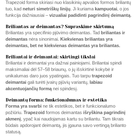
Trapezoid forma skiriasi nuo klasikinių apvalios formos briliantų
tuo, kad
neturi simetriškų linijų
. Ji kuriama
kampuotai
, o jos
funkcija dažniausiai –
vizualiai padidinti pagrindinį
deimantą
.
Briliantas ar deimantas? Supraskime skirtumą
Briliantas yra specifinio pjūvimo deimantas. Tad
briliantas ir
deimantas
nėra sinonimai.
Kiekvienas briliantas yra
deimantas, bet ne kiekvienas deimantas yra briliantas.
Briliantai ir deimantai: skirtingi tikslai
Briliantai ir deimantai yra dažnai painiojami. Briliantai spindi
maksimaliai dėl 57–58 briaunų, o jų išskirtinė kokybė ir
unikalumas daro juos ypatingais. Tuo tarpu
trapezoid
deimantai
gali turėti įvairų pjūvių variantų,
labiau
akcentuojančių formą
nei spindesį.
Deimantų forma: funkcionalumas ir estetika
Forma
yra svarbi
ne tik estetikos, bet ir funkcionalumo
požiūriu.
Trapezoid
formos deimantas
išryškina pagrindinį
akmenį
, ypač kai naudojamas kartu su briliantu. Tam tikrais
būdais apdorojant deimantą, jis įgauna savo vertingą brilianto
statusą.