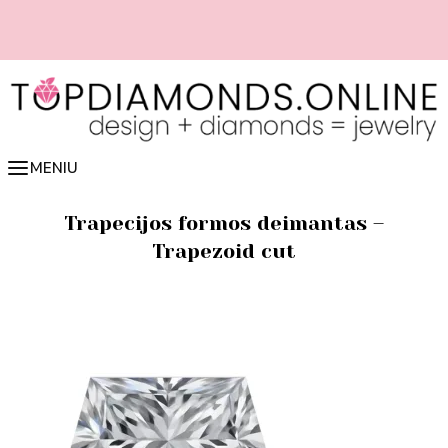
Pereiti
prie
turinio
💍 Susikurk tobulą sužadėtuvių žiedą 👉 spausk čia
MENIU
Trapecijos formos deimantas –
Trapezoid cut