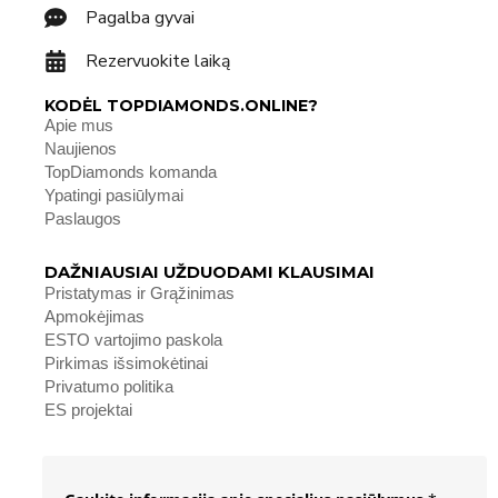
Pagalba gyvai
Rezervuokite laiką
KODĖL TOPDIAMONDS.ONLINE?
Apie mus
Naujienos
TopDiamonds komanda
Ypatingi pasiūlymai
Paslaugos
DAŽNIAUSIAI UŽDUODAMI KLAUSIMAI
Pristatymas ir Grąžinimas
Apmokėjimas
ESTO vartojimo paskola
Pirkimas išsimokėtinai
Privatumo politika
ES projektai