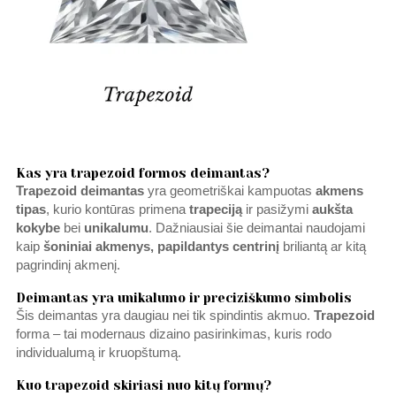
Kas yra trapezoid formos deimantas?
Trapezoid deimantas
yra geometriškai kampuotas
akmens
tipas
, kurio kontūras primena
trapeciją
ir pasižymi
aukšta
kokybe
bei
unikalumu
. Dažniausiai šie deimantai naudojami
kaip
šoniniai akmenys, papildantys
centrinį
briliantą ar kitą
pagrindinį akmenį.
Deimantas yra unikalumo ir preciziškumo simbolis
Šis deimantas yra daugiau nei tik spindintis akmuo.
Trapezoid
forma – tai modernaus dizaino pasirinkimas, kuris rodo
individualumą ir kruopštumą.
Kuo trapezoid skiriasi nuo kitų formų?