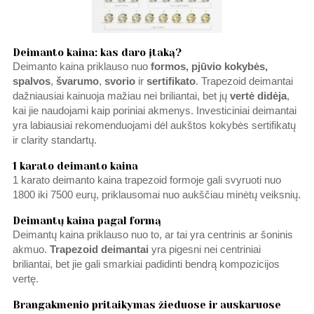
Deimanto kaina: kas daro įtaką?
Deimanto kaina priklauso nuo
formos, pjūvio kokybės,
spalvos
,
švarumo
,
svorio
ir
sertifikato
. Trapezoid deimantai
dažniausiai kainuoja mažiau nei briliantai, bet jų
vertė didėja
,
kai jie naudojami kaip poriniai akmenys. Investiciniai deimantai
yra labiausiai rekomenduojami dėl aukštos kokybės sertifikatų
ir clarity standartų.
1 karato deimanto kaina
1 karato deimanto kaina trapezoid formoje gali svyruoti nuo
1800 iki 7500 eurų, priklausomai nuo aukščiau minėtų veiksnių.
Deimantų kaina pagal formą
Deimantų kaina priklauso nuo to, ar tai yra centrinis ar šoninis
akmuo.
Trapezoid
deimantai
yra pigesni nei centriniai
briliantai, bet jie gali smarkiai padidinti bendrą kompozicijos
vertę.
Brangakmenio pritaikymas žieduose ir auskaruose