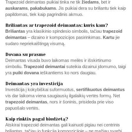
Trapezoid deimantas puikiai tinka ne tik
žiedams
, bet ir
auskarams
,
pakabukams
. Jis puikiai dera su briliantu tiek kaip
papildomas, tiek kaip pagrindinis akmuo.
Briliantas ar trapezoid deimantas: kuris kam?
Briliantas
yra klasikinio spindesio simbolis, tačiau
trapezoid
deimantas
– dizaino ir kompozicijos pasirinkimas.
Kartu
jie
sudaro nepriekaištingą visumą.
Dovana su prasme
Deimantas visada buvo laikomas meilės ir išskirtinumo
simboliu.
Trapezoid deimantai
suteikia dizainui įdomumo, taigi
yra
puiki dovana
ieškantiems ko nors daugiau.
Deimantas yra investicija
Investicija į kokybiškai suformuotus,
sertifikuotus deimantus
vis dar laikoma viena saugiausių ilgalaikių vertės formų. Net
trapezoid deimantas
, nors ir šoninis, prisideda prie viso
papuošalo vertės.
Kaip rinktis pagal biudžetą?
Atskirai trapezoid deimantas gali kainuoti pigiau nei centrinis
briliantas, tačiau jo funkcija kompozicijoje – ne mažiau svarbi.