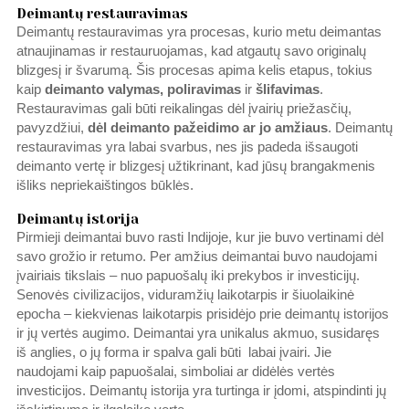
Deimantų restauravimas
Deimantų restauravimas yra procesas, kurio metu deimantas
atnaujinamas ir restauruojamas, kad atgautų savo originalų
blizgesį ir švarumą. Šis procesas apima kelis etapus, tokius
kaip
deimanto valymas, poliravimas
ir
šlifavimas
.
Restauravimas gali būti reikalingas dėl įvairių priežasčių,
pavyzdžiui,
dėl deimanto pažeidimo ar jo amžiaus
. Deimantų
restauravimas yra labai svarbus, nes jis padeda išsaugoti
deimanto vertę ir blizgesį užtikrinant, kad jūsų brangakmenis
išliks nepriekaištingos būklės.
Deimantų istorija
Pirmieji deimantai buvo rasti Indijoje, kur jie buvo vertinami dėl
savo grožio ir retumo. Per amžius deimantai buvo naudojami
įvairiais tikslais – nuo papuošalų iki prekybos ir investicijų.
Senovės civilizacijos, viduramžių laikotarpis ir šiuolaikinė
epocha – kiekvienas laikotarpis prisidėjo prie deimantų istorijos
ir jų vertės augimo. Deimantai yra unikalus akmuo, susidaręs
iš anglies, o jų forma ir spalva gali būti labai įvairi. Jie
naudojami kaip papuošalai, simboliai ar didėlės vertės
investicijos. Deimantų istorija yra turtinga ir įdomi, atspindinti jų