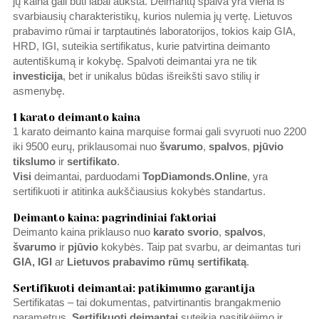
jų kaina gali būti labai aukšta. Deimantų spalva yra viena iš
svarbiausių charakteristikų, kurios nulemia jų vertę. Lietuvos
prabavimo rūmai ir tarptautinės laboratorijos, tokios kaip GIA,
HRD, IGI, suteikia sertifikatus, kurie patvirtina deimanto
autentiškumą ir kokybę. Spalvoti deimantai yra ne tik
investicija
, bet ir unikalus būdas išreikšti savo stilių ir
asmenybę.
1 karato deimanto kaina
1 karato deimanto kaina marquise formai gali svyruoti nuo 2200
iki 9500 eurų, priklausomai nuo
švarumo
,
spalvos
,
pjūvio
tikslumo
ir
sertifikato
.
Visi
deimantai, parduodami
TopDiamonds.Online
, yra
sertifikuoti ir atitinka aukščiausius kokybės standartus.
Deimanto kaina: pagrindiniai faktoriai
Deimanto kaina priklauso nuo
karato svorio
,
spalvos
,
švarumo
ir
pjūvio
kokybės. Taip pat svarbu, ar deimantas turi
GIA, IGI
ar
Lietuvos prabavimo rūmų
sertifikatą
.
Sertifikuoti deimantai: patikimumo garantija
Sertifikatas – tai dokumentas, patvirtinantis brangakmenio
parametrus.
Sertifikuoti deimantai
suteikia pasitikėjimo ir