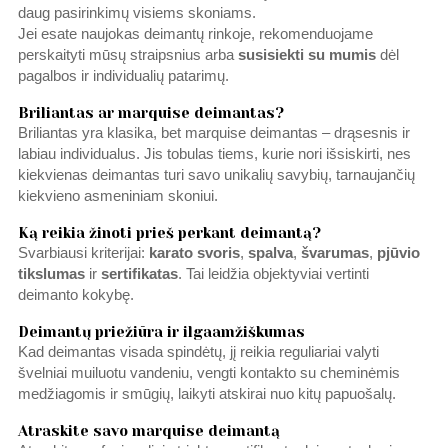
daug pasirinkimų visiems skoniams.
Jei esate naujokas deimantų rinkoje, rekomenduojame
perskaityti mūsų straipsnius arba
susisiekti su mumis
dėl
pagalbos ir individualių patarimų.
Briliantas ar marquise deimantas?
Briliantas yra klasika, bet marquise deimantas – drąsesnis ir
labiau individualus. Jis tobulas tiems, kurie nori išsiskirti, nes
kiekvienas deimantas turi savo unikalių savybių, tarnaujančių
kiekvieno asmeniniam skoniui.
Ką reikia žinoti prieš perkant deimantą?
Svarbiausi kriterijai:
karato svoris
,
spalva
,
švarumas
,
pjūvio
tikslumas
ir
sertifikatas
. Tai leidžia objektyviai vertinti
deimanto kokybę.
Deimantų priežiūra ir ilgaamžiškumas
Kad deimantas visada spindėtų, jį reikia reguliariai valyti
švelniai muiluotu vandeniu, vengti kontakto su cheminėmis
medžiagomis ir smūgių, laikyti atskirai nuo kitų papuošalų.
Atraskite savo marquise deimantą