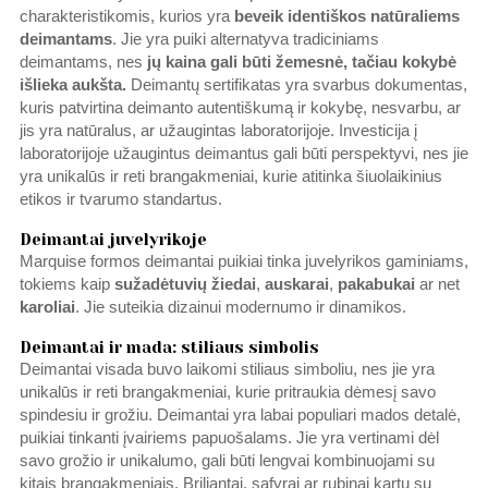
charakteristikomis, kurios yra
beveik identiškos natūraliems
deimantams
. Jie yra puiki alternatyva tradiciniams
deimantams, nes
jų kaina gali būti žemesnė, tačiau kokybė
išlieka aukšta.
Deimantų sertifikatas yra svarbus dokumentas,
kuris patvirtina deimanto autentiškumą ir kokybę, nesvarbu, ar
jis yra natūralus, ar užaugintas laboratorijoje. Investicija į
laboratorijoje užaugintus deimantus gali būti perspektyvi, nes jie
yra unikalūs ir reti brangakmeniai, kurie atitinka šiuolaikinius
etikos ir tvarumo standartus.
Deimantai juvelyrikoje
Marquise formos deimantai puikiai tinka juvelyrikos gaminiams,
tokiems kaip
sužadėtuvių žiedai
,
auskarai
,
pakabukai
ar net
karoliai
. Jie suteikia dizainui modernumo ir dinamikos.
Deimantai ir mada: stiliaus simbolis
Deimantai visada buvo laikomi stiliaus simboliu, nes jie yra
unikalūs ir reti brangakmeniai, kurie pritraukia dėmesį savo
spindesiu ir grožiu. Deimantai yra labai populiari mados detalė,
puikiai tinkanti įvairiems papuošalams. Jie yra vertinami dėl
savo grožio ir unikalumo, gali būti lengvai kombinuojami su
kitais brangakmeniais. Briliantai, safyrai ar rubinai kartu su