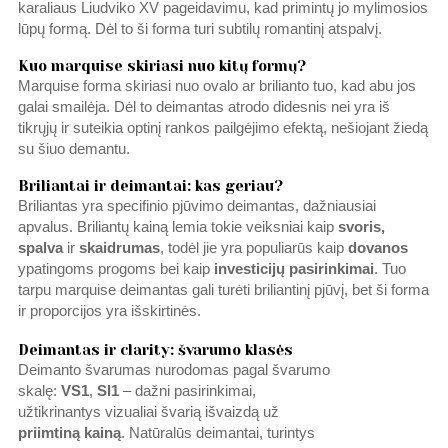
karaliaus Liudviko XV pageidavimu, kad primintų jo mylimosios
lūpų formą. Dėl to ši forma turi subtilų romantinį atspalvį.
Kuo marquise skiriasi nuo kitų formų?
Marquise forma skiriasi nuo ovalo ar brilianto tuo, kad abu jos
galai smailėja. Dėl to deimantas atrodo didesnis nei yra iš
tikrųjų ir suteikia optinį rankos pailgėjimo efektą, nešiojant žiedą
su šiuo demantu.
Briliantai ir deimantai: kas geriau?
Briliantas yra specifinio pjūvimo deimantas, dažniausiai
apvalus. Briliantų kainą lemia tokie veiksniai kaip
svoris,
spalva
ir
skaidrumas
, todėl jie yra populiarūs kaip
dovanos
ypatingoms progoms bei kaip
investicijų pasirinkimai
. Tuo
tarpu marquise deimantas gali turėti briliantinį pjūvį, bet ši forma
ir proporcijos yra išskirtinės.
Deimantas ir clarity: švarumo klasės
Deimanto švarumas nurodomas pagal švarumo
skalę:
VS1
,
SI1
– dažni pasirinkimai,
užtikrinantys vizualiai švarią išvaizdą už
priimtiną
kainą
. Natūralūs deimantai, turintys