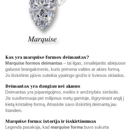
Kas yra marquise formos deimantas?
Marquise formos deimantas
– tai ilgas, smailėjantis abiejuose
galuose brangakmenis, kuris primena valties ar akies formą.
Jo išskirtinis pjūvis suteikia ypatingo grožio ir šviesos sklaidos.
Deimantas yra daugiau nei akmuo
Deimantas yra įsipareigojimo, meilės ir amžinybės simbolis.
Jis susiformuoja per milijonus metų gamtoje, išgryninant anglį į
kietą kristalinę formą. Atraskite savo išskirtinį deimantą jau
šiandien.
Marquise forma: istorija ir išskirtinumas
Legenda pasakoja, kad
marquise forma
buvo sukurta