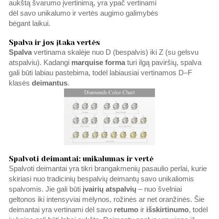
aukštą švarumo įvertinimą, yra ypač vertinami
dėl savo unikalumo ir vertės augimo galimybės
bėgant laikui.
Spalva ir jos įtaka vertės
Spalva
vertinama skalėje nuo D (bespalvis) iki Z (su gelsvu
atspalviu). Kadangi
marquise forma
turi ilgą paviršių, spalva
gali būti labiau pastebima, todėl labiausiai vertinamos D–F
klasės
deimantus
.
Spalvoti deimantai: unikalumas ir vertė
Spalvoti deimantai yra tikri brangakmenių pasaulio perlai, kurie
skiriasi nuo tradicinių bespalvių deimantų savo unikaliomis
spalvomis. Jie gali būti
įvairių atspalvių
– nuo švelniai
geltonos iki intensyviai mėlynos, rožinės ar net oranžinės. Šie
deimantai yra vertinami dėl savo
retumo
ir
išskirtinumo
, todėl