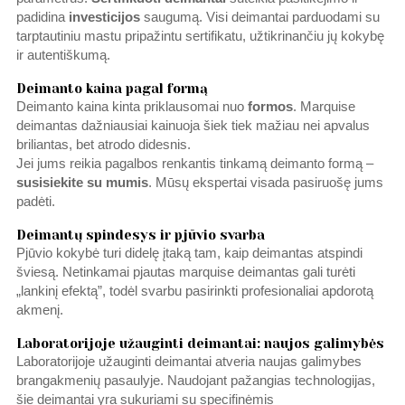
padidina
investicijos
saugumą. Visi deimantai parduodami su
tarptautiniu mastu pripažintu sertifikatu, užtikrinančiu jų kokybę
ir autentiškumą.
Deimanto kaina pagal formą
Deimanto kaina kinta priklausomai nuo
formos
. Marquise
deimantas dažniausiai kainuoja šiek tiek mažiau nei apvalus
briliantas, bet atrodo didesnis.
Jei jums reikia pagalbos renkantis tinkamą deimanto formą –
susisiekite su mumis
. Mūsų ekspertai visada pasiruošę jums
padėti.
Deimantų spindesys ir pjūvio svarba
Pjūvio kokybė turi didelę įtaką tam, kaip deimantas atspindi
šviesą. Netinkamai pjautas marquise deimantas gali turėti
„lankinį efektą”, todėl svarbu pasirinkti profesionaliai apdorotą
akmenį.
Laboratorijoje užauginti deimantai: naujos galimybės
Laboratorijoje užauginti deimantai atveria naujas galimybes
brangakmenių pasaulyje. Naudojant pažangias technologijas,
šie deimantai yra sukuriami su specifinėmis