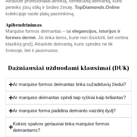
Atraskite profesionaliai atrinktą, sertifikuotą deimantą, kuris
perteiks jūsų stilių ir širdies žinutę.
TopDiamonds.Online
kolekcijoje rasite platų pasirinkimą.
Apibendrinimas
Marquise formos deimantas – tai
elegancijos, istorijos
ir
formos dermė
. Jis tinka tiems, kurie nori išsiskirti, bet vertina
klasikinį grožį. Atraskite deimantą, kuris spindės ne tik
šviesoje, bet ir jausmuose.
Dažniausiai užduodami klausimai (DUK)
Ar marquise formos deimantas tinka sužadėtuvių žiedui?
Ar marquise deimantas spindi taip ryškiai kaip briliantas?
Ar marquise forma padidina deimanto vaizdinį dydį?
Kokios spalvos geriausiai tinka marquise formos
deimantams?