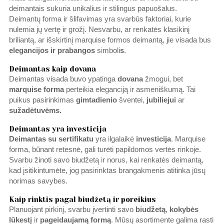
deimantais sukuria unikalius ir stilingus papuošalus.
Deimantų forma ir šlifavimas yra svarbūs faktoriai, kurie
nulemia jų vertę ir grožį. Nesvarbu, ar renkatės klasikinį
briliantą, ar išskirtinį marquise formos deimantą, jie visada bus
elegancijos ir prabangos
simboli
s
.
Deimantas kaip dovana
Deimantas visada buvo ypatinga
dovana
žmogui, bet
marquise forma
perteikia eleganciją ir asmeniškumą. Tai
puikus pasirinkimas
gimtadienio
šventei,
jubiliejui
ar
sužadėtuvėms.
Deimantas yra investicija
Deimantas
su sertifikatu
yra ilgalaikė
investicija
. Marquise
forma, bŭnant retesnė, gali turėti papildomos vertės rinkoje.
Svarbu žinoti savo biudžetą ir norus, kai renkatės deimantą,
kad įsitikintumėte, jog pasirinktas brangakmenis atitinka jūsų
norimas savybes.
Kaip rinktis pagal biudžetą ir poreikius
Planuojant pirkinį, svarbu įvertinti savo
biudžetą
,
kokybės
lūkestį
ir
pageidaujamą formą
. Mūsų asortimente galima rasti