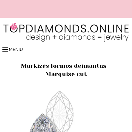
Pereiti
prie
turinio
📏 Lengvai nustatyk žiedo dydį online 👉 spausk čia
MENIU
Markizės formos deimantas –
Marquise cut