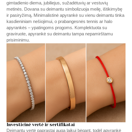
gimtadienio diema, jubiliejus, sužadėtuvių ar vestuvių
metinės. Dovana su deimantu simbolizuoja meilę, ištikimybę
ir pasiryžimą. Minimalistinė apyrankė su vienu deimantu tinka
kasdieniniam nešiojimui, o prabangesnės tennis ar halo
apyrankės – ypatingoms progoms. Komplektuota su
graviruote, apyrankė su deimantu tampa nepamirštamu
prisiminimu.
Investicinė vertė ir sertifikatai
Deimantų vertė paprastai auga laikui bėgant, todėl apyrankė