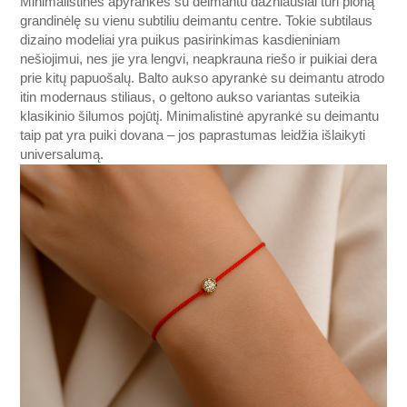
Minimalistinės apyrankės su deimantu dažniausiai turi ploną
grandinėlę su vienu subtiliu deimantu centre. Tokie subtilaus
dizaino modeliai yra puikus pasirinkimas kasdieniniam
nešiojimui, nes jie yra lengvi, neapkrauna riešo ir puikiai dera
prie kitų papuošalų. Balto aukso apyrankė su deimantu atrodo
itin modernaus stiliaus, o geltono aukso variantas suteikia
klasikinio šilumos pojūtį. Minimalistinė apyrankė su deimantu
taip pat yra puiki dovana – jos paprastumas leidžia išlaikyti
universalumą.