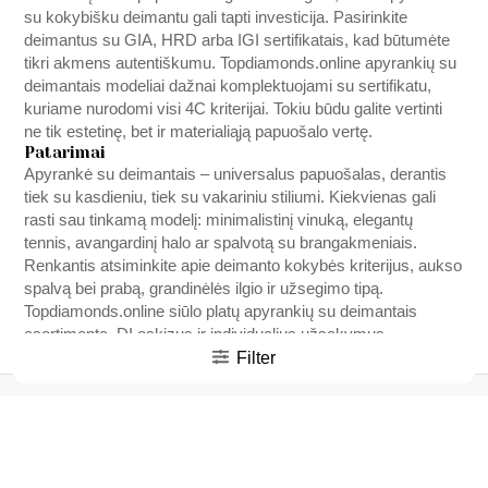
su kokybišku deimantu gali tapti investicija. Pasirinkite
deimantus su GIA, HRD arba IGI sertifikatais, kad būtumėte
tikri akmens autentiškumu.
Topdiamonds.online
apyrankių su
deimantais modeliai dažnai komplektuojami su sertifikatu,
kuriame nurodomi visi 4C kriterijai. Tokiu būdu galite vertinti
ne tik estetinę, bet ir materialiąją papuošalo vertę.
Patarimai
Apyrankė su deimantais – universalus papuošalas, derantis
tiek su kasdieniu, tiek su vakariniu stiliumi. Kiekvienas gali
rasti sau tinkamą modelį: minimalistinį vinuką, elegantų
tennis, avangardinį halo ar spalvotą su brangakmeniais.
Renkantis atsiminkite apie deimanto kokybės kriterijus, aukso
spalvą bei prabą, grandinėlės ilgio ir užsegimo tipą.
Topdiamonds.online
siūlo platų apyrankių su deimantais
asortimentą, DI eskizus ir individualius užsakymus –
Filter
apsilankykite ir raskite tobulą papuošalą, kuris taps jūsų
stiliaus ir asmenybės atspindžiu.