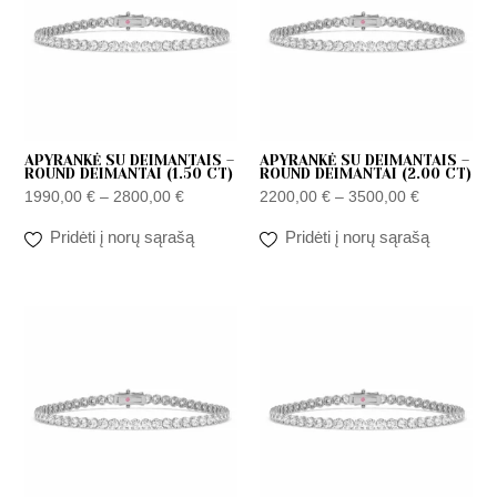
do
do
2800,00 €
3500,00 €
APYRANKĖ SU DEIMANTAIS –
APYRANKĖ SU DEIMANTAIS –
ROUND DEIMANTAI (1.50 CT)
ROUND DEIMANTAI (2.00 CT)
1990,00
€
–
2800,00
€
2200,00
€
–
3500,00
€
Pridėti į norų sąrašą
Pridėti į norų sąrašą
Zakres
Zakres
cen:
cen:
od
od
2290,00 €
2590,00 €
do
do
5450,00 €
6290,00 €