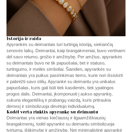
Istorija ir raida
Apyrankės su deimantais turi turtingą istoriją, siekiančią
senovės laikų. Deimantai, kaip brangakmeniai, buvo vertinami
dėl savo retumo, grožio ir amžinybę. Per amžius, apyrankės
su deimantais buvo ne tik papuošalai, bet ir statuso,
turtingumo, ir meilės simboliai. Šiandien, apyrankės su
deimantais yra puikus pasirinkimas tiems, kurie nori išsiskirti
ir pabrėžti savo stilių. Apyrankė su deimantu yra unikalus
papuošalas, kuris gali būti tiek kasdienės, tiek ypatingos
progos dalis. Deimantai, įkomponuoti į aukso apyrankę,
sukuria elegantišką ir prabangų vaizdą, kuris pritraukia
dėmesį ir simbolizuoja dėvėtojo individualumą.
Kodėl verta rinktis apyrankę su deimantu
Deimantas yra vienas kiečiausių ir ilgaamžiškiausių
brangakmenių, todėl apyrankė su deimantu simbolizuoja
tvirtumą, ištikimybę ir amžinybę. Net minimalistinė apyrankė