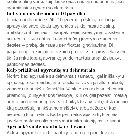
sentimentinę vertę. Taip kiekvienas nešiojimas primins jūsų
svarbiausias gyvenimo akimirkas.
Individualūs dizainai ir DI pagalba
topdiamonds.online
siūlo DI generuotų eskizų paslaugą:
aprašykite savo idealų apyrankės su deimantu dizainą,
metalų kombinacijas ir brangakmenių išdėstymą, o sistema
sukurs kelis variantus. Tuomet mūsų juvelyras suderins
detales – prabą, deimantų sertifikatus, graviravimą. DI
pagalba optimizuojamas dizaino procesas, o jums lieka vien
tik išsirinkti tobulą apyrankę su deimantais arba užsisakyti
papildomas detales.
Kaip prižiūrėti apyrankę su deimantais
Norint, kad apyrankė su deimantais tarnautų ilgai ir išlaikytų
spindesį, rekomenduojama reguliariai valyti ją šiltu muiluotų
vandeniu ir minkštu šepetėliu. Venkite kontakto su cheminių
priemonių (buityje ar kosmetikoje), kurios gali pažeisti metalą
ar mattuoti deimantų paviršių. Laikykite apyrankę atskirai nuo
kitų papuošalų minkštame maišelyje arba dėžutėje, kad ji
neįbrėžtų kitų metalų. Kartą per metus apsilankykite pas
juvelyrą profesionaliam valymui ir inkrustacijų patikrinimui.
Apyrankė su deimantu kaip dovana
Aukso apyrankė su deimantu yra puiki proginė dovana –