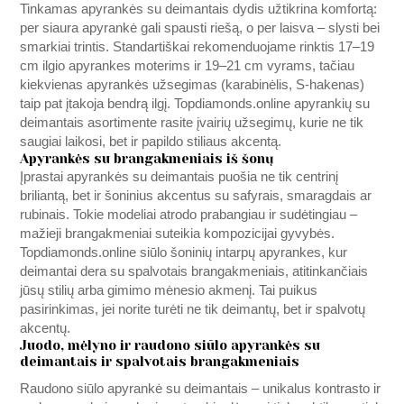
Tinkamas apyrankės su deimantais dydis užtikrina komfortą:
per siaura apyrankė gali spausti riešą, o per laisva – slysti bei
smarkiai trintis. Standartiškai rekomenduojame rinktis 17–19
cm ilgio apyrankes moterims ir 19–21 cm vyrams, tačiau
kiekvienas apyrankės užsegimas (karabinėlis, S-hakenas)
taip pat įtakoja bendrą ilgį.
Topdiamonds.online
apyrankių su
deimantais asortimente rasite įvairių užsegimų, kurie ne tik
saugiai laikosi, bet ir papildo stiliaus akcentą.
Apyrankės su brangakmeniais iš šonų
Įprastai apyrankės su deimantais puošia ne tik centrinį
briliantą, bet ir šoninius akcentus su safyrais, smaragdais ar
rubinais. Tokie modeliai atrodo prabangiau ir sudėtingiau –
mažieji brangakmeniai suteikia kompozicijai gyvybės.
Topdiamonds.online
siūlo šoninių intarpų apyrankes, kur
deimantai dera su spalvotais brangakmeniais, atitinkančiais
jūsų stilių arba gimimo mėnesio akmenį. Tai puikus
pasirinkimas, jei norite turėti ne tik deimantų, bet ir spalvotų
akcentų.
Juodo, mėlyno ir raudono siūlo apyrankės su
deimantais ir spalvotais brangakmeniais
Raudono siūlo apyrankė su deimantais – unikalus kontrasto ir