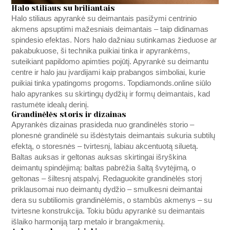
Halo stiliaus su briliantais
Halo stiliaus apyrankė su deimantais pasižymi centrinio
akmens apsuptimi mažesniais deimantais – taip didinamas
spindesio efektas. Nors halo dažniau sutinkamas žieduose ar
pakabukuose, ši technika puikiai tinka ir apyrankėms,
suteikiant papildomo apimties pojūtį. Apyrankė su deimantu
centre ir halo jau įvardijami kaip prabangos simboliai, kurie
puikiai tinka ypatingoms progoms.
Topdiamonds.online
siūlo
halo apyrankes su skirtingų dydžių ir formų deimantais, kad
rastumėte idealų derinį.
Grandinėlės storis ir dizainas
Apyrankės dizainas prasideda nuo grandinėlės storio –
plonesnė grandinėlė su išdėstytais deimantais sukuria subtilų
efektą, o storesnės – tvirtesnį, labiau akcentuotą siluetą.
Baltas auksas ir geltonas auksas skirtingai išryškina
deimantų spindėjimą: baltas pabrėžia šaltą švytėjimą, o
geltonas – šiltesnį atspalvį. Redaguokite grandinėlės storį
priklausomai nuo deimantų dydžio – smulkesni deimantai
dera su subtiliomis grandinėlėmis, o stambūs akmenys – su
tvirtesne konstrukcija. Tokiu būdu apyrankė su deimantais
išlaiko harmoniją tarp metalo ir brangakmenių.