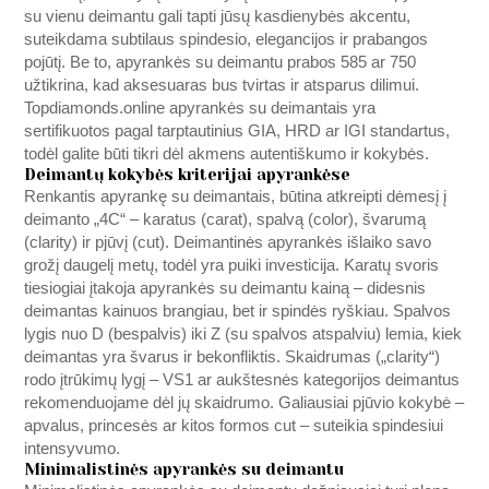
su vienu deimantu gali tapti jūsų kasdienybės akcentu,
suteikdama subtilaus spindesio, elegancijos ir prabangos
pojūtį. Be to, apyrankės su deimantu prabos 585 ar 750
užtikrina, kad aksesuaras bus tvirtas ir atsparus dilimui.
Topdiamonds.online
apyrankės su deimantais yra
sertifikuotos pagal tarptautinius GIA, HRD ar IGI standartus,
todėl galite būti tikri dėl akmens autentiškumo ir kokybės.
Deimantų kokybės kriterijai apyrankėse
Renkantis apyrankę su deimantais, būtina atkreipti dėmesį į
deimanto „4C“ – karatus (carat), spalvą (color), švarumą
(clarity) ir pjūvį (cut). Deimantinės apyrankės išlaiko savo
grožį daugelį metų, todėl yra puiki investicija. Karatų svoris
tiesiogiai įtakoja apyrankės su deimantu kainą – didesnis
deimantas kainuos brangiau, bet ir spindės ryškiau. Spalvos
lygis nuo D (bespalvis) iki Z (su spalvos atspalviu) lemia, kiek
deimantas yra švarus ir bekonfliktis. Skaidrumas („clarity“)
rodo įtrūkimų lygį – VS1 ar aukštesnės kategorijos deimantus
rekomenduojame dėl jų skaidrumo. Galiausiai pjūvio kokybė –
apvalus, princesės ar kitos formos cut – suteikia spindesiui
intensyvumo.
Minimalistinės apyrankės su deimantu