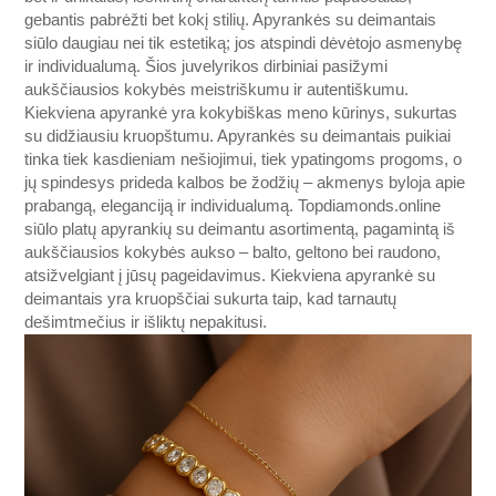
gebantis pabrėžti bet kokį stilių. Apyrankės su deimantais
siūlo daugiau nei tik estetiką; jos atspindi dėvėtojo asmenybę
ir individualumą. Šios juvelyrikos dirbiniai pasižymi
aukščiausios kokybės meistriškumu ir autentiškumu.
Kiekviena apyrankė yra kokybiškas meno kūrinys, sukurtas
su didžiausiu kruopštumu. Apyrankės su deimantais puikiai
tinka tiek kasdieniam nešiojimui, tiek ypatingoms progoms, o
jų spindesys prideda kalbos be žodžių – akmenys byloja apie
prabangą, eleganciją ir individualumą.
Topdiamonds.online
siūlo platų apyrankių su deimantu asortimentą, pagamintą iš
aukščiausios kokybės aukso – balto, geltono bei raudono,
atsižvelgiant į jūsų pageidavimus. Kiekviena apyrankė su
deimantais yra kruopščiai sukurta taip, kad tarnautų
dešimtmečius ir išliktų nepakitusi.