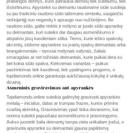
prabangos derinys, kuris patraukia dėmesį tiek subtilumu, tiek
išskirtinumu. Apyrankė su deimantu raudoname siūle susilieja
su jau tradiciniu raudono siūlo talismano simboliu, saugančiu
nešiojantįjį nuo negandų ir apsaugo nuo nužiūrėjimo. Be
raudono siūlo, galite rinktis ir mėlyno ar juodo siūlo apyrankę
su deimantais, kuri suteiks dar daugiau asmeniškumo ir
atspalvio jūsų kasdieniam stiliui. Tiems, kurie ieško spalvotų
akcentų, siūlome apyrankes su įvairių spalvų deimantais arba
brangakmeniais – tamsiai mėlynais safyrais, žaliais
smaragdais ar net rožiniais deimantais, kurie puikiai dera su
bet kokia siūlo spalva. Kiekvienas variantas – puikus
pasirinkimas tiek kasdienai, tiek ypatingoms progoms, o
topdiamonds.online
garantuoja aukščiausią kokybę ir unikalų
dizainą.
Asmeninis graviravimas ant apyrankės
Topdiamonds.online
suteikia galimybę graviruoti apyrankės
metalą – inicialus, datas ar trumpas frazes, kurios primins
svarbią akimirką. Graviravimas ypač tinka dovanoms, kai
norima suteikti papuošalui asmeniškumo ir prasmingumo.
Aukso juostelė šalia deimantų tampa vieta unikaliam įrašui, o
graviruota apyrankė su deimantais įgauna papildomą