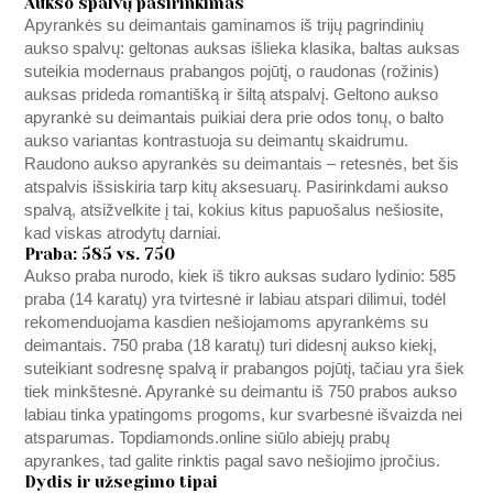
Aukso spalvų pasirinkimas
Apyrankės su deimantais gaminamos iš trijų pagrindinių
aukso spalvų: geltonas auksas išlieka klasika, baltas auksas
suteikia modernaus prabangos pojūtį, o raudonas (rožinis)
auksas prideda romantišką ir šiltą atspalvį. Geltono aukso
apyrankė su deimantais puikiai dera prie odos tonų, o balto
aukso variantas kontrastuoja su deimantų skaidrumu.
Raudono aukso apyrankės su deimantais – retesnės, bet šis
atspalvis išsiskiria tarp kitų aksesuarų. Pasirinkdami aukso
spalvą, atsižvelkite į tai, kokius kitus papuošalus nešiosite,
kad viskas atrodytų darniai.
Praba: 585 vs. 750
Aukso praba nurodo, kiek iš tikro auksas sudaro lydinio: 585
praba (14 karatų) yra tvirtesnė ir labiau atspari dilimui, todėl
rekomenduojama kasdien nešiojamoms apyrankėms su
deimantais. 750 praba (18 karatų) turi didesnį aukso kiekį,
suteikiant sodresnę spalvą ir prabangos pojūtį, tačiau yra šiek
tiek minkštesnė. Apyrankė su deimantu iš 750 prabos aukso
labiau tinka ypatingoms progoms, kur svarbesnė išvaizda nei
atsparumas.
Topdiamonds.online
siūlo abiejų prabų
apyrankes, tad galite rinktis pagal savo nešiojimo įpročius.
Dydis ir užsegimo tipai