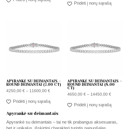
Pridėti į norų sąrašą
Zakres
Zakres
cen:
cen:
od
od
4250,00 €
4650,00 
do
do
11600,00 €
14450,00
APYRANKĖ SU DEIMANTAIS –
APYRANKĖ SU DEIMANTAIS –
ROUND DEIMANTAI (7.00 CT)
ROUND DEIMANTAI (8.00
CT)
4250,00
€
–
11600,00
€
4650,00
€
–
14450,00
€
Pridėti į norų sąrašą
Pridėti į norų sąrašą
Apyrankė su deimantais
Apyrankė su deimantais – tai ne tik prabangus aksesuaras,
bet ir unikalus, išskirtinį charakterį turintis papuošalas,