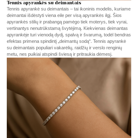
Tennis apyrankės su deimantais
Tennis apyrankė su deimantais – tai ikoninis modelis, kuriame
deimantai išdėstyti viena eile per visą apyrankės ilgį. Šios
apyrankės stilių ir prabangą pamėgo tiek moterys, tiek vyrai,
vertinantys nenutrūkstamą švytėjimą. Kiekvienas deimantas
apyrankėje turi vienodą dydį, spalvą ir švarumą, todėl bendras
efektas primena spindintį „deimantų sodą“. Tennis apyrankė
su deimantais populiari vakarėlių, raidžių ir verslo renginių
metu, nes puikiai atspindi šviesą ir pritraukia dėmesį.