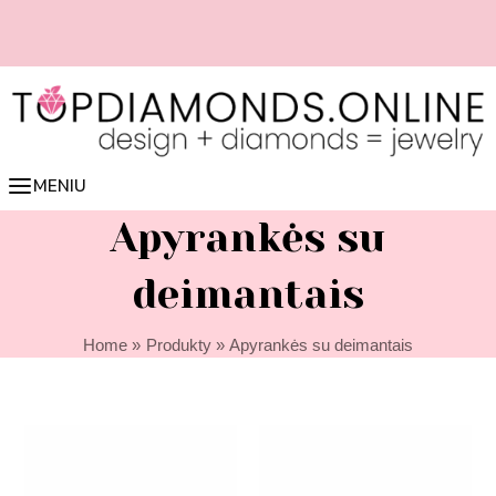
Skip
to
content
📏 Lengvai nustatyk žiedo dydį online 👉 spausk čia
MENIU
Apyrankės su
deimantais
Home
Produkty
Apyrankės su deimantais
Zakres
Zakres
cen:
cen:
od
od
1990,00 €
2200,00 €