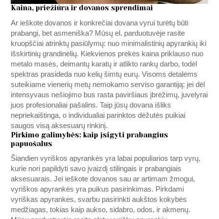
Kaina, priežiūra ir dovanos sprendimai
Ar ieškote dovanos ir konkrečiai dovana vyrui turėtų būti
prabangi, bet asmeniška? Mūsų el. parduotuvėje rasite
kruopščiai atrinktų pasiūlymų: nuo minimalistinių apyrankių iki
išskirtinių grandinėlių. Kiekvienos prekės kaina priklauso nuo
metalo masės, deimantų karatų ir atlikto rankų darbo, todėl
spektras prasideda nuo kelių šimtų eurų. Visoms detalėms
suteikiame vienerių metų nemokamo serviso garantiją: jei dėl
intensyvaus nešiojimo bus rasta paviršiaus įbrėžimų, juvelyrai
juos profesionaliai pašalins. Taip jūsų dovana išliks
nepriekaištinga, o individualiai parinktos dėžutės puikiai
saugos visą aksesuarų rinkinį.
Pirkimo galimybės: kaip įsigyti prabangius
papuošalus
Šiandien vyriškos apyrankės yra labai populiarios tarp vyrų,
kurie nori papildyti savo įvaizdį stilingais ir prabangiais
aksesuarais. Jei ieškote dovanos sau ar artimam žmogui,
vyriškos apyrankės yra puikus pasirinkimas. Pirkdami
vyriškas apyrankes, svarbu pasirinkti aukštos kokybės
medžiagas, tokias kaip aukso, sidabro, odos, ir akmenų.