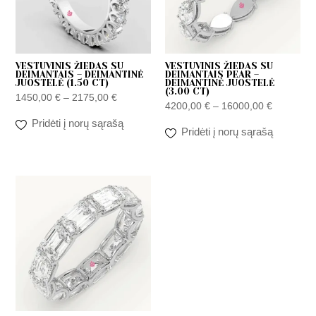
VESTUVINIS ŽIEDAS SU
VESTUVINIS ŽIEDAS SU
DEIMANTAIS – DEIMANTINĖ
DEIMANTAIS PEAR –
JUOSTELĖ (1.50 CT)
DEIMANTINĖ JUOSTELĖ
(3.00 CT)
1450,00
€
–
2175,00
€
4200,00
€
–
16000,00
€
Pridėti į norų sąrašą
Pridėti į norų sąrašą
Zakres
cen:
od
4200,00 €
do
16000,00 €