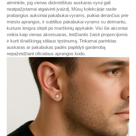
atminkite, jog vienas diskretiškas auskaras vyrui gali
neatpažįstamai atgaivinti įvaizdį. Mūsų kolekcijoje rasite
prabangius auksiniai pakabukai vyrams, puikiai derančius prie
miesto aprangos, ir subtilius pakabukai vyrams su deimantu,
kuriuos lengva slėpti po marškinių apykakle. Visi šie akcentai
veikia kaip vienas aksesuaras, leidžiantis žaisti proporcijomis
ir kurti išraiškingą stiliaus tęstinumą. Tinkamai parinktas
auskaras ar pakabukas padės papildyti garderobą
nepažeidžiant oficialaus aprangos kodo.