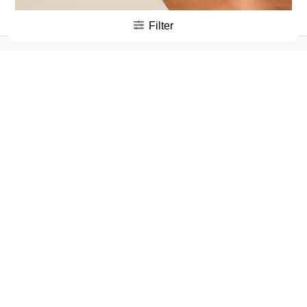
Filter
Vyriškos apyrankės yra labai universalus aksesuaras, kuris
gali būti dėvėtas kasdien, papildant bet kokį įvaizdį.
Apyrankės vyrams suteikia galimybę rinktis iš įvairių dizaino
ir stiliaus variantų, kurie gali papildyti bet kurį derinį. Jei
ieškote stilingo ir prabangaus aksesuaro, vyriškos apyrankės
yra puikus pasirinkimas. Mūsų parduotuvėje rasite daugiau
įvairių stilių ir modelių, todėl ieškote apyrankės – verta
peržiūrėti mūsų pasiūlymus. Apyrankės yra itin gera dovana
vyrui, kuris vertina kokybę ir stilių. Todėl, jei norite nudžiuginti
mylimą žmogų, vyriškos apyrankės yra labai geras
pasirinkimas. Leiskite sau ar artimam žmogui patirti išskirtinį
stiliaus pojūtį – rinkitės aukštos kokybės apyrankes, kurios
suteikia ne tik elegancijos, bet ir išskirtinumo kiekvienai
dienai.