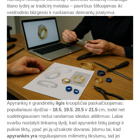
titano lydinį ar tradicinį metalas – paviršius šlifuojamas iki
veidrodinio blizgesio ir ruošiamas deimantų įstatymui.
Apyrankių ir grandinėlių
ilgis
kruopščiai paskaičiuojamas:
populiariausi dydžiai –
18.5
,
19.5
,
20.5
ir
21.5
cm, todėl net
sudėtingiausiam riešui randamas idealus atitikmuo. Labai
svarbu nustatyti tinkamą dydį, kad apyrankė būtų patogi ir
puikiai tiktų, ypač jei ją užsakote dovanai. Įdomu tai, kad
apyrankės yra
reguliuojamos milimetrų tikslumu, tad jei