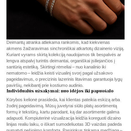
Deimantų atranka atliekama rankomis, kad kiekvienas
akmens žaižaravimas sinchroniškai atkartotų dizainerio viziją.
Kuriant vyrams skirtą kolekciją naudojamos tik bespalvės ar
lengva atspalvį turintis deimantai, organiškai įsiliejančios į
santūrią estetiką. Skirtingi rėmeliai – nuo kanalinio iki
nematomo – leidžia keisti vizualinį svorį pagal užsakovo
pageidavimus, o precizinis lazerinis litavimas garantuoja lygų
paviršių, nekibantį prie kostiumo audinio.
Individualūs užsakymai: nuo idėjos iki papuošalo
Kūrybos kelionė prasideda, kai klientas pateikia eskizą arba
žodinį pageidavimą. Mūsų juvelyrai siūlo platų asortimentą
formų ir tekstūrų, kartu parodant, ką dar asortimente galima
adapuoti. Kompiuterinė vizualizacija leidžia koreguoti dizaino
linijas realiu laiku, o iškart sumodeliuotas 3D vaizdas padeda
numatyti nešiojimo komfortą. Pasirinkus tinkamą medžiaga –