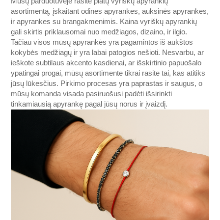
Mūsų parduotuvėje rasite platų vyriškų apyrankių
asortimentą, įskaitant odines apyrankes, auksinės apyrankes,
ir apyrankes su brangakmenimis. Kaina vyriškų apyrankių
gali skirtis priklausomai nuo medžiagos, dizaino, ir ilgio.
Tačiau visos mūsų apyrankės yra pagamintos iš aukštos
kokybės medžiagų ir yra labai patogios nešioti. Nesvarbu, ar
ieškote subtilaus akcento kasdienai, ar išskirtinio papuošalo
ypatingai progai, mūsų asortimente tikrai rasite tai, kas atitiks
jūsų lūkesčius. Pirkimo procesas yra paprastas ir saugus, o
mūsų komanda visada pasiruošusi padėti išsirinkti
tinkamiausią apyrankę pagal jūsų norus ir įvaizdį.