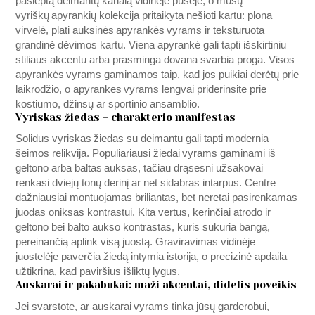
paslėptą deimantų kanalą vidinėje pusėje, o mūsų
vyriškų apyrankių kolekcija pritaikyta nešioti kartu: plona
virvelė, plati auksinės apyrankės vyrams ir tekstūruota
grandinė dėvimos kartu. Viena apyrankė gali tapti išskirtiniu
stiliaus akcentu arba prasminga dovana svarbia proga. Visos
apyrankės vyrams gaminamos taip, kad jos puikiai derėtų prie
laikrodžio, o apyrankes vyrams lengvai priderinsite prie
kostiumo, džinsų ar sportinio ansamblio.
Vyriskas žiedas – charakterio manifestas
Solidus vyriskas žiedas su deimantu gali tapti modernia
šeimos relikvija. Populiariausi žiedai vyrams gaminami iš
geltono arba baltas auksas, tačiau drąsesni užsakovai
renkasi dviejų tonų derinį ar net sidabras intarpus. Centre
dažniausiai montuojamas briliantas, bet neretai pasirenkamas
juodas oniksas kontrastui. Kita vertus, kerinčiai atrodo ir
geltono bei balto aukso kontrastas, kuris sukuria bangą,
pereinančią aplink visą juostą. Graviravimas vidinėje
juostelėje paverčia žiedą intymia istorija, o precizinė apdaila
užtikrina, kad paviršius išliktų lygus.
Auskarai ir pakabukai: maži akcentai, didelis poveikis
Jei svarstote, ar auskarai vyrams tinka jūsų garderobui,