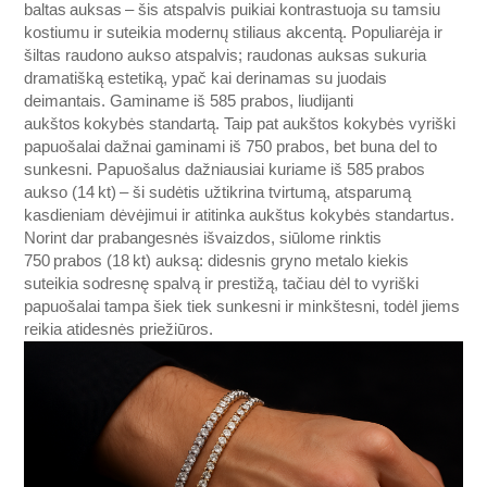
baltas auksas – šis atspalvis puikiai kontrastuoja su tamsiu
kostiumu ir suteikia modernų stiliaus akcentą. Populiarėja ir
šiltas raudono aukso atspalvis; raudonas auksas sukuria
dramatišką estetiką, ypač kai derinamas su juodais
deimantais. Gaminame iš 585 prabos, liudijanti
aukštos kokybės standartą. Taip pat aukštos kokybės vyriški
papuošalai dažnai gaminami iš 750 prabos, bet buna del to
sunkesni. Papuošalus dažniausiai kuriame iš 585 prabos
aukso (14 kt) – ši sudėtis užtikrina tvirtumą, atsparumą
kasdieniam dėvėjimui ir atitinka aukštus kokybės standartus.
Norint dar prabangesnės išvaizdos, siūlome rinktis
750 prabos (18 kt) auksą: didesnis gryno metalo kiekis
suteikia sodresnę spalvą ir prestižą, tačiau dėl to vyriški
papuošalai tampa šiek tiek sunkesni ir minkštesni, todėl jiems
reikia atidesnės priežiūros.