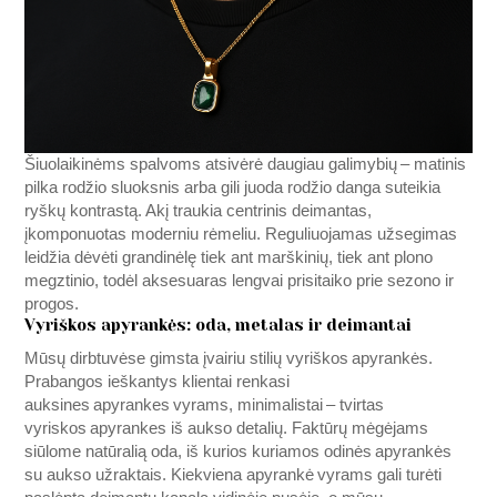
Šiuolaikinėms spalvoms atsivėrė daugiau galimybių – matinis
pilka rodžio sluoksnis arba gili juoda rodžio danga suteikia
ryškų kontrastą. Akį traukia centrinis deimantas,
įkomponuotas moderniu rėmeliu. Reguliuojamas užsegimas
leidžia dėvėti grandinėlę tiek ant marškinių, tiek ant plono
megztinio, todėl aksesuaras lengvai prisitaiko prie sezono ir
progos.
Vyriškos apyrankės: oda, metalas ir deimantai
Mūsų dirbtuvėse gimsta įvairiu stilių vyriškos apyrankės.
Prabangos ieškantys klientai renkasi
auksines apyrankes vyrams, minimalistai – tvirtas
vyriskos apyrankes iš aukso detalių. Faktūrų mėgėjams
siūlome natūralią oda, iš kurios kuriamos odinės apyrankės
su aukso užraktais. Kiekviena apyrankė vyrams gali turėti