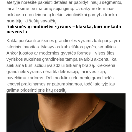
ateityje norėsite pakeisti detales ar papildyti nauju segmentu,
tai atliksime be matomų sujungimų. Užsakymo terminas
priklauso nuo deimantų kiekio; vidutiniškai gamyba trunka
nuo
trijų iki šešių savaičių.
Auksinės grandinėlės vyrams – klasika, kuri niekada
nesensta
Kaklą puošianti auksines grandineles vyrams kategorija yra
istorinis favoritas. Masyvios kubietiškos pynės, smulkios
Ankor juostos ar modernios gyvatės formos – visos šios
vyriskos auksines grandineles tampa svarbiu akcentu, kai
siekiama kurti solidų įvaizdžiui tinkamą braižą. Kiekviena
grandinele vyrams nėra tik dekoracija; tai investicija,
paveldima kartoms. Dėl modulinių elementų grandinėlės
lengvai prailginamos ar patrumpinamos, todėl ateityje jas
galima priderinti prie kitų detalių.