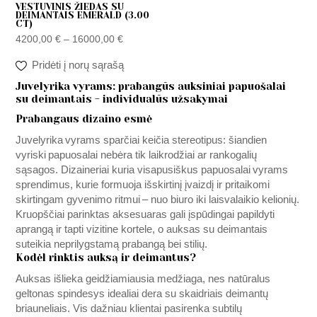
VESTUVINIS ŽIEDAS SU
DEIMANTAIS EMERALD (3.00
CT)
4200,00
€
–
16000,00
€
Pridėti į norų sąrašą
Juvelyrika vyrams: prabangūs auksiniai papuošalai
su deimantais - individualūs užsakymai
Prabangaus dizaino esmė
Juvelyrika vyrams sparčiai keičia stereotipus: šiandien
vyriski papuosalai nebėra tik laikrodžiai ar rankogalių
sąsagos. Dizaineriai kuria visapusiškus papuosalai vyrams
sprendimus, kurie formuoja išskirtinį įvaizdį ir pritaikomi
skirtingam gyvenimo ritmui – nuo biuro iki laisvalaikio kelionių.
Kruopščiai parinktas aksesuaras gali įspūdingai papildyti
aprangą ir tapti vizitine kortele, o auksas su deimantais
suteikia neprilygstamą prabangą bei stilių.
Kodėl rinktis auksą ir deimantus?
Auksas išlieka geidžiamiausia medžiaga, nes natūralus
geltonas spindesys idealiai dera su skaidriais deimantų
briauneliais. Vis dažniau klientai pasirenka subtilų