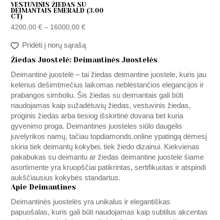
VESTUVINIS ŽIEDAS SU
DEIMANTAIS EMERALD (3.00
CT)
4200,00
€
–
16000,00
€
Pridėti į norų sąrašą
Žiedas Juostelė: Deimantinės Juostelės
Deimantinė juostelė – tai žiedas deimantine juostele, kuris jau
kelerius dešimtmečius laikomas neblėstančios elegancijos ir
prabangos simboliu. Šis žiedas su deimantais gali būti
naudojamas kaip sužadėtuvių žiedas, vestuvinis žiedas,
proginis žiedas arba tiesiog išskirtinė dovana bet kuria
gyvenimo proga. Deimantines juosteles siūlo daugelis
juvelyrikos namų, tačiau
topdiamonds.online
ypatingą dėmesį
skiria tiek deimantų kokybei, tiek žiedo dizainui. Kiekvienas
pakabukas su deimantu ar žiedas deimantine juostele šiame
asortimente yra kruopščiai patikrintas, sertifikuotas ir atspindi
aukščiausius kokybės standartus.
Apie Deimantines
Deimantinės juostelės yra unikalus ir elegantiškas
papuošalas, kuris gali būti naudojamas kaip subtilus akcentas