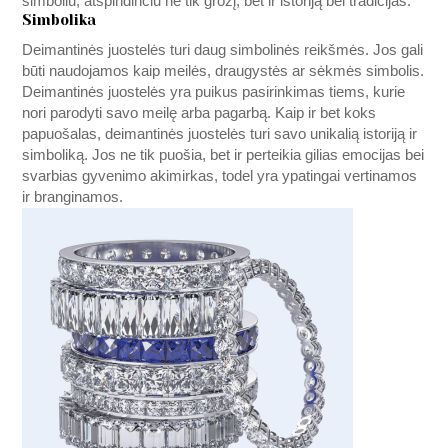
simboliu, atspindinčiu ne tik grožį, bet ir istoriją bei tradicijas.
Simbolika
Deimantinės juostelės turi daug simbolinės reikšmės. Jos gali
būti naudojamos kaip meilės, draugystės ar sėkmės simbolis.
Deimantinės juostelės yra puikus pasirinkimas tiems, kurie
nori parodyti savo meilę arba pagarbą. Kaip ir bet koks
papuošalas, deimantinės juostelės turi savo unikalią istoriją ir
simboliką. Jos ne tik puošia, bet ir perteikia gilias emocijas bei
svarbias gyvenimo akimirkas, todel yra ypatingai vertinamos
ir branginamos.