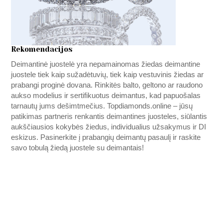
Rekomendacijos
Deimantinė juostelė yra nepamainomas žiedas deimantine
juostele tiek kaip sužadėtuvių, tiek kaip vestuvinis žiedas ar
prabangi proginė dovana. Rinkitės balto, geltono ar raudono
aukso modelius ir sertifikuotus deimantus, kad papuošalas
tarnautų jums dešimtmečius.
Topdiamonds.online
– jūsų
patikimas partneris renkantis deimantines juosteles, siūlantis
aukščiausios kokybės žiedus, individualius užsakymus ir DI
eskizus. Pasinerkite į prabangių deimantų pasaulį ir raskite
savo tobulą žiedą juostele su deimantais!