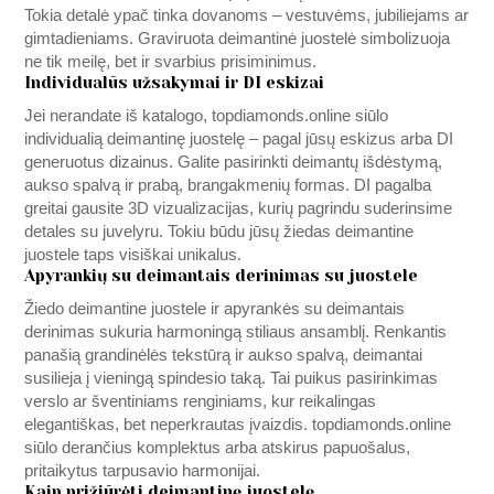
Tokia detalė ypač tinka dovanoms – vestuvėms, jubiliejams ar
gimtadieniams. Graviruota deimantinė juostelė simbolizuoja
ne tik meilę, bet ir svarbius prisiminimus.
Individualūs užsakymai ir DI eskizai
Jei nerandate iš katalogo,
topdiamonds.online
siūlo
individualią deimantinę juostelę – pagal jūsų eskizus arba DI
generuotus dizainus. Galite pasirinkti deimantų išdėstymą,
aukso spalvą ir prabą, brangakmenių formas. DI pagalba
greitai gausite 3D vizualizacijas, kurių pagrindu suderinsime
detales su juvelyru. Tokiu būdu jūsų žiedas deimantine
juostele taps visiškai unikalus.
Apyrankių su deimantais derinimas su juostele
Žiedo deimantine juostele ir apyrankės su deimantais
derinimas sukuria harmoningą stiliaus ansamblį. Renkantis
panašią grandinėlės tekstūrą ir aukso spalvą, deimantai
susilieja į vieningą spindesio taką. Tai puikus pasirinkimas
verslo ar šventiniams renginiams, kur reikalingas
elegantiškas, bet neperkrautas įvaizdis.
topdiamonds.online
siūlo derančius komplektus arba atskirus papuošalus,
pritaikytus tarpusavio harmonijai.
Kaip prižiūrėti deimantinę juostelę