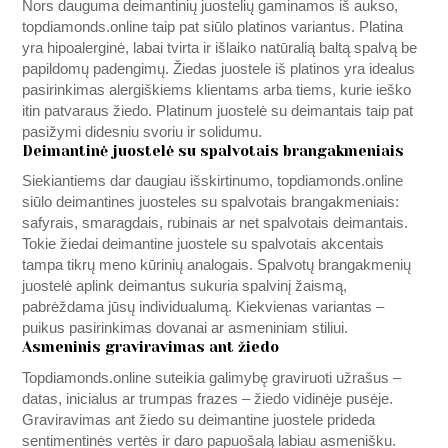
Nors dauguma deimantinių juostelių gaminamos iš aukso,
topdiamonds.online
taip pat siūlo platinos variantus. Platina
yra hipoalerginė, labai tvirta ir išlaiko natūralią baltą spalvą be
papildomų padengimų. Žiedas juostele iš platinos yra idealus
pasirinkimas alergiškiems klientams arba tiems, kurie ieško
itin patvaraus žiedo. Platinum juostelė su deimantais taip pat
pasižymi didesniu svoriu ir solidumu.
Deimantinė juostelė su spalvotais brangakmeniais
Siekiantiems dar daugiau išskirtinumo,
topdiamonds.online
siūlo deimantines juosteles su spalvotais brangakmeniais:
safyrais, smaragdais, rubinais ar net spalvotais deimantais.
Tokie žiedai deimantine juostele su spalvotais akcentais
tampa tikrų meno kūrinių analogais. Spalvotų brangakmenių
juostelė aplink deimantus sukuria spalvinį žaismą,
pabrėždama jūsų individualumą. Kiekvienas variantas –
puikus pasirinkimas dovanai ar asmeniniam stiliui.
Asmeninis graviravimas ant žiedo
Topdiamonds.online
suteikia galimybę graviruoti užrašus –
datas, inicialus ar trumpas frazes – žiedo vidinėje pusėje.
Graviravimas ant žiedo su deimantine juostele prideda
sentimentinės vertės ir daro papuošalą labiau asmenišku.