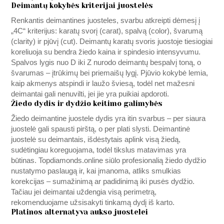
Deimantų kokybės kriterijai juostelės
Renkantis deimantines juosteles, svarbu atkreipti dėmesį į
„4C“ kriterijus: karatų svorį (carat), spalvą (color), švarumą
(clarity) ir pjūvį (cut). Deimantų karatų svoris juostoje tiesiogiai
koreliuoja su bendra žiedo kaina ir spindesio intensyvumu.
Spalvos lygis nuo D iki Z nurodo deimantų bespalvį toną, o
švarumas – įtrūkimų bei priemaišų lygį. Pjūvio kokybė lemia,
kaip akmenys atspindi ir laužo šviesą, todėl net mažesni
deimantai gali nenuvilti, jei jie yra puikiai apdoroti.
Žiedo dydis ir dydžio keitimo galimybės
Žiedo deimantine juostele dydis yra itin svarbus – per siaura
juostelė gali spausti pirštą, o per plati slysti. Deimantinė
juostelė su deimantais, išdėstytais aplink visą žiedą,
sudėtingiau koreguojama, todėl tikslus matavimas yra
būtinas.
Topdiamonds.online
siūlo profesionalią žiedo dydžio
nustatymo paslaugą ir, kai įmanoma, atliks smulkias
korekcijas – sumažinimą ar padidinimą iki pusės dydžio.
Tačiau jei deimantai uždengia visą perimetrą,
rekomenduojame užsisakyti tinkamą dydį iš karto.
Platinos alternatyva aukso juostelei