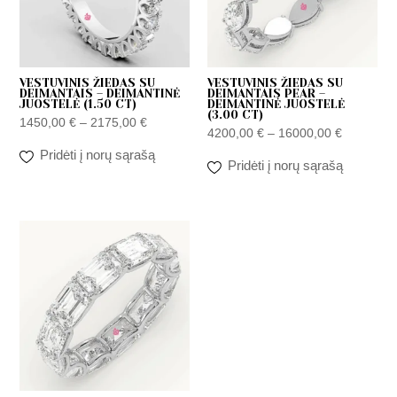
VESTUVINIS ŽIEDAS SU
VESTUVINIS ŽIEDAS SU
DEIMANTAIS – DEIMANTINĖ
DEIMANTAIS PEAR –
JUOSTELĖ (1.50 CT)
DEIMANTINĖ JUOSTELĖ
(3.00 CT)
1450,00
€
–
2175,00
€
4200,00
€
–
16000,00
€
Pridėti į norų sąrašą
Pridėti į norų sąrašą
Zakres
cen:
od
4200,00 €
do
16000,00 €