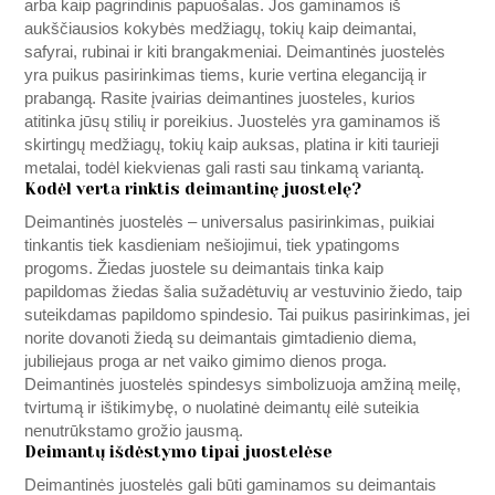
arba kaip pagrindinis papuošalas. Jos gaminamos iš
aukščiausios kokybės medžiagų, tokių kaip deimantai,
safyrai, rubinai ir kiti brangakmeniai. Deimantinės juostelės
yra puikus pasirinkimas tiems, kurie vertina eleganciją ir
prabangą. Rasite įvairias deimantines juosteles, kurios
atitinka jūsų stilių ir poreikius. Juostelės yra gaminamos iš
skirtingų medžiagų, tokių kaip auksas, platina ir kiti taurieji
metalai, todėl kiekvienas gali rasti sau tinkamą variantą.
Kodėl verta rinktis deimantinę juostelę?
Deimantinės juostelės – universalus pasirinkimas, puikiai
tinkantis tiek kasdieniam nešiojimui, tiek ypatingoms
progoms. Žiedas juostele su deimantais tinka kaip
papildomas žiedas šalia sužadėtuvių ar vestuvinio žiedo, taip
suteikdamas papildomo spindesio. Tai puikus pasirinkimas, jei
norite dovanoti žiedą su deimantais gimtadienio diema,
jubiliejaus proga ar net vaiko gimimo dienos proga.
Deimantinės juostelės spindesys simbolizuoja amžiną meilę,
tvirtumą ir ištikimybę, o nuolatinė deimantų eilė suteikia
nenutrūkstamo grožio jausmą.
Deimantų išdėstymo tipai juostelėse
Deimantinės juostelės gali būti gaminamos su deimantais