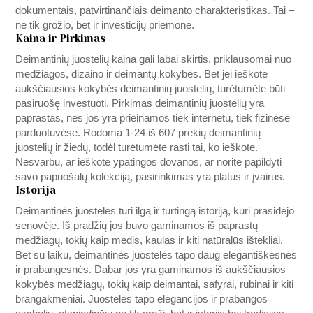
dokumentais, patvirtinančiais deimanto charakteristikas. Tai –
ne tik grožio, bet ir investicijų priemonė.
Kaina ir Pirkimas
Deimantinių juostelių kaina gali labai skirtis, priklausomai nuo
medžiagos, dizaino ir deimantų kokybės. Bet jei ieškote
aukščiausios kokybės deimantinių juostelių, turėtumėte būti
pasiruošę investuoti. Pirkimas deimantinių juostelių yra
paprastas, nes jos yra prieinamos tiek internetu, tiek fizinėse
parduotuvėse. Rodoma 1-24 iš 607 prekių deimantinių
juostelių ir žiedų, todėl turėtumėte rasti tai, ko ieškote.
Nesvarbu, ar ieškote ypatingos dovanos, ar norite papildyti
savo papuošalų kolekciją, pasirinkimas yra platus ir įvairus.
Istorija
Deimantinės juostelės turi ilgą ir turtingą istoriją, kuri prasidėjo
senovėje. Iš pradžių jos buvo gaminamos iš paprastų
medžiagų, tokių kaip medis, kaulas ir kiti natūralūs ištekliai.
Bet su laiku, deimantinės juostelės tapo daug elegantiškesnės
ir prabangesnės. Dabar jos yra gaminamos iš aukščiausios
kokybės medžiagų, tokių kaip deimantai, safyrai, rubinai ir kiti
brangakmeniai. Juostelės tapo elegancijos ir prabangos