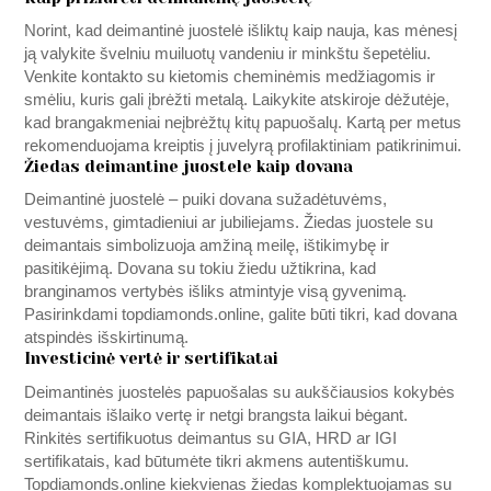
Norint, kad deimantinė juostelė išliktų kaip nauja, kas mėnesį
ją valykite švelniu muiluotų vandeniu ir minkštu šepetėliu.
Venkite kontakto su kietomis cheminėmis medžiagomis ir
smėliu, kuris gali įbrėžti metalą. Laikykite atskiroje dėžutėje,
kad brangakmeniai neįbrėžtų kitų papuošalų. Kartą per metus
rekomenduojama kreiptis į juvelyrą profilaktiniam patikrinimui.
Žiedas deimantine juostele kaip dovana
Deimantinė juostelė – puiki dovana sužadėtuvėms,
vestuvėms, gimtadieniui ar jubiliejams. Žiedas juostele su
deimantais simbolizuoja amžiną meilę, ištikimybę ir
pasitikėjimą. Dovana su tokiu žiedu užtikrina, kad
branginamos vertybės išliks atmintyje visą gyvenimą.
Pasirinkdami
topdiamonds.online
, galite būti tikri, kad dovana
atspindės išskirtinumą.
Investicinė vertė ir sertifikatai
Deimantinės juostelės papuošalas su aukščiausios kokybės
deimantais išlaiko vertę ir netgi brangsta laikui bėgant.
Rinkitės sertifikuotus deimantus su GIA, HRD ar IGI
sertifikatais, kad būtumėte tikri akmens autentiškumu.
Topdiamonds.online
kiekvienas žiedas komplektuojamas su