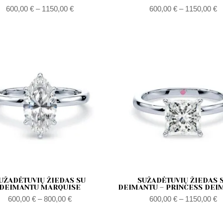
600,00
€
–
1150,00
€
600,00
€
–
1150,00
€
Zakres
Z
cen:
c
od
o
600,00 €
6
do
d
800,00 €
1
UŽADĖTUVIŲ ŽIEDAS SU
SUŽADĖTUVIŲ ŽIEDAS 
DEIMANTU MARQUISE
DEIMANTU – PRINCESS DEI
600,00
€
–
800,00
€
600,00
€
–
1150,00
€