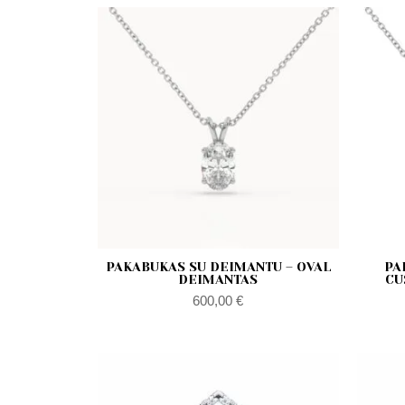
PAKABUKAS SU DEIMANTU – OVAL
PA
DEIMANTAS
CU
600,00
€
Zakres
cen:
od