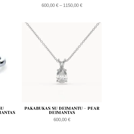
600,00
€
–
1150,00
€
akres
en:
d
00,00 €
o
150,00 €
SU
PAKABUKAS SU DEIMANTU – PEAR
MANTAS
DEIMANTAS
600,00
€