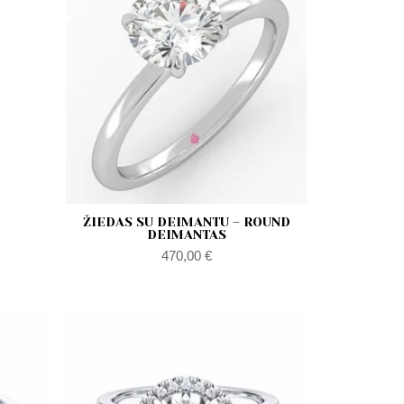
ŽIEDAS SU DEIMANTU – ROUND
DEIMANTAS
470,00
€
kres
Zakres
n:
cen:
od
0,00 €
470,00 €
do
0,00 €
990,00 €