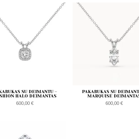
KABUKAS SU DEIMANTU –
PAKABUKAS SU DEIMANT
SHION HALO DEIMANTAS
MARQUISE DEIMANTA
600,00
€
600,00
€
Zakres
Z
cen:
c
od
o