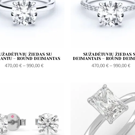
UŽADĖTUVIŲ ŽIEDAS SU
SUŽADĖTUVIŲ ŽIEDAS 
ANTU – ROUND DEIMANTAS
DEIMANTAIS – ROUND DEI
470,00
€
–
990,00
€
470,00
€
–
990,00
€
Zakres
cen:
od
540,00 €
do
890,00 €