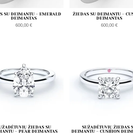
S SU DEIMANTU – EMERALD
ŽIEDAS SU DEIMANTU – CU
DEIMANTAS
DEIMANTAS
600,00
€
600,00
€
Zakres
Z
cen:
c
od
o
600,00 €
6
do
d
1150,00 €
1
UŽADĖTUVIŲ ŽIEDAS SU
SUŽADĖTUVIŲ ŽIEDAS 
MANTU – PEAR DEIMANTAS
DEIMANTU – CUSHION DEI