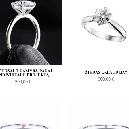
PUOŠALO GAMYBA PAGAL
ŽIEDAS „KLAUDIJA“
NDIVIDUALŲ PROJEKTĄ
300,00
€
200,00
€
Zakres
Za
cen:
ce
od
od
470,00 €
47
do
do
990,00 €
99