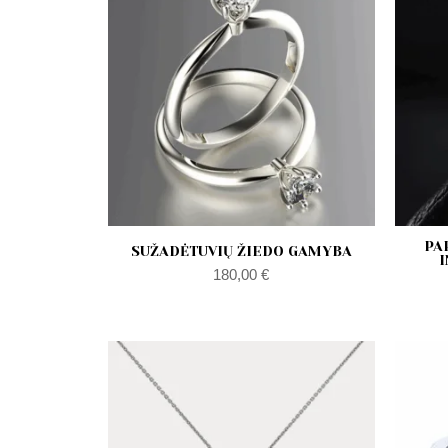
PA
SUŽADĖTUVIŲ ŽIEDO GAMYBA
I
180,00
€