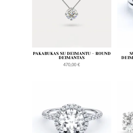
PAKABUKAS SU DEIMANTU – ROUND
S
DEIMANTAS
DEIM
470,00
€
Zakres
cen:
od
470,00 €
do
990,00 €