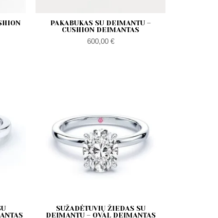
SHION
PAKABUKAS SU DEIMANTU –
CUSHION DEIMANTAS
600,00
€
akres
Zakres
en:
cen:
d
od
00,00 €
600,00 €
o
do
150,00 €
1150,00 €
SU
SUŽADĖTUVIŲ ŽIEDAS SU
MANTAS
DEIMANTU – OVAL DEIMANTAS