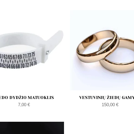
-
a
l
t
EDO DYDŽIO MATUOKLIS
VESTUVINIŲ ŽIEDŲ GAM
7,00
€
150,00
€