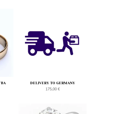
l
t
YBA
DELIVERY TO GERMANY
175,00
€