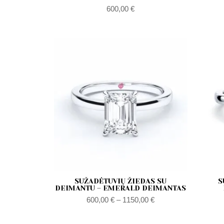
600,00
€
Zakres
cen:
od
600,00 €
do
1150,00 €
SUŽADĖTUVIŲ ŽIEDAS SU
S
DEIMANTU – EMERALD DEIMANTAS
600,00
€
–
1150,00
€