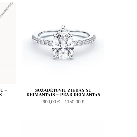
Zakres
cen:
od
600,00 €
do
1150,00 €
U –
SUŽADĖTUVIŲ ŽIEDAS SU
S
DEIMANTAIS – PEAR DEIMANTAS
600,00
€
–
1150,00
€
akres
Zakres
en:
cen:
d
od