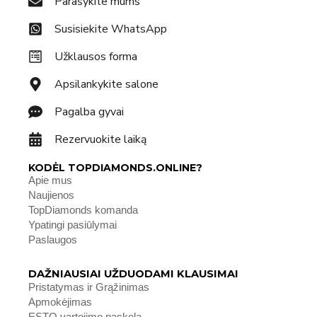
Parašykite mums
Susisiekite WhatsApp
Užklausos forma
Apsilankykite salone
Pagalba gyvai
Rezervuokite laiką
KODĖL TOPDIAMONDS.ONLINE?
Apie mus
Naujienos
TopDiamonds komanda
Ypatingi pasiūlymai
Paslaugos
DAŽNIAUSIAI UŽDUODAMI KLAUSIMAI
Pristatymas ir Grąžinimas
Apmokėjimas
ESTO vartojimo paskola