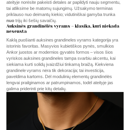
ateityje norėsite pakeisti detales ar papildyti nauju segmentu,
tai atliksime be matomų sujungimų. Užsakymo terminas
priklauso nuo deimantų kiekio; vidutiniškai gamyba trunka
nuo
trijų iki šešių savaičių.
Auksinės grandinėlės vyrams – klasika, kuri niekada
nesensta
Kaklą puošianti auksines grandineles vyrams kategorija yra
istorinis favoritas. Masyvios kubietiškos pynės, smulkios
Ankor juostos ar modernios gyvatės formos – visos šios
vyriskos auksines grandineles tampa svarbiu akcentu, kai
siekiama kurti solidų įvaizdžiui tinkamą braižą. Kiekviena
grandinele vyrams nėra tik dekoracija; tai investicija,
paveldima kartoms. Dėl modulinių elementų grandinėlės
lengvai prailginamos ar patrumpinamos, todėl ateityje jas
galima priderinti prie kitų detalių.