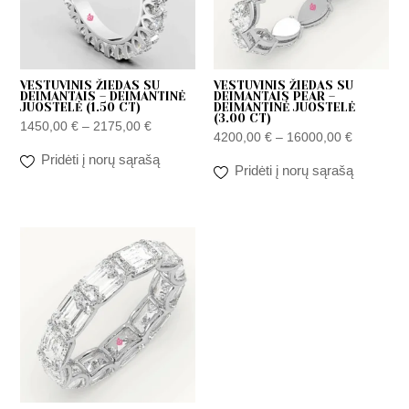
VESTUVINIS ŽIEDAS SU
VESTUVINIS ŽIEDAS SU
DEIMANTAIS – DEIMANTINĖ
DEIMANTAIS PEAR –
JUOSTELĖ (1.50 CT)
DEIMANTINĖ JUOSTELĖ
(3.00 CT)
1450,00
€
–
2175,00
€
4200,00
€
–
16000,00
€
Pridėti į norų sąrašą
Pridėti į norų sąrašą
Price
range:
4200,00 €
through
16000,00 €