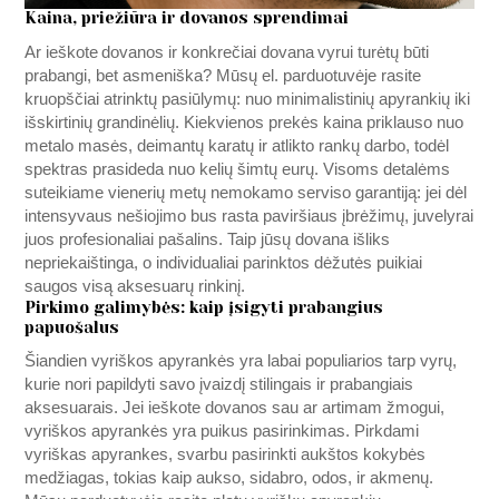
Kaina, priežiūra ir dovanos sprendimai
Ar ieškote dovanos ir konkrečiai dovana vyrui turėtų būti
prabangi, bet asmeniška? Mūsų el. parduotuvėje rasite
kruopščiai atrinktų pasiūlymų: nuo minimalistinių apyrankių iki
išskirtinių grandinėlių. Kiekvienos prekės kaina priklauso nuo
metalo masės, deimantų karatų ir atlikto rankų darbo, todėl
spektras prasideda nuo kelių šimtų eurų. Visoms detalėms
suteikiame vienerių metų nemokamo serviso garantiją: jei dėl
intensyvaus nešiojimo bus rasta paviršiaus įbrėžimų, juvelyrai
juos profesionaliai pašalins. Taip jūsų dovana išliks
nepriekaištinga, o individualiai parinktos dėžutės puikiai
saugos visą aksesuarų rinkinį.
Pirkimo galimybės: kaip įsigyti prabangius
papuošalus
Šiandien vyriškos apyrankės yra labai populiarios tarp vyrų,
kurie nori papildyti savo įvaizdį stilingais ir prabangiais
aksesuarais. Jei ieškote dovanos sau ar artimam žmogui,
vyriškos apyrankės yra puikus pasirinkimas. Pirkdami
vyriškas apyrankes, svarbu pasirinkti aukštos kokybės
medžiagas, tokias kaip aukso, sidabro, odos, ir akmenų.