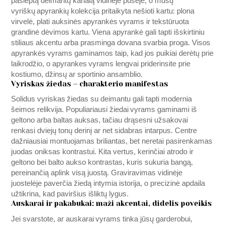
paslėptą deimantų kanalą vidinėje pusėje, o mūsų
vyriškų apyrankių kolekcija pritaikyta nešioti kartu: plona
virvelė, plati auksinės apyrankės vyrams ir tekstūruota
grandinė dėvimos kartu. Viena apyrankė gali tapti išskirtiniu
stiliaus akcentu arba prasminga dovana svarbia proga. Visos
apyrankės vyrams gaminamos taip, kad jos puikiai derėtų prie
laikrodžio, o apyrankes vyrams lengvai priderinsite prie
kostiumo, džinsų ar sportinio ansamblio.
Vyriskas žiedas – charakterio manifestas
Solidus vyriskas žiedas su deimantu gali tapti modernia
šeimos relikvija. Populiariausi žiedai vyrams gaminami iš
geltono arba baltas auksas, tačiau drąsesni užsakovai
renkasi dviejų tonų derinį ar net sidabras intarpus. Centre
dažniausiai montuojamas briliantas, bet neretai pasirenkamas
juodas oniksas kontrastui. Kita vertus, kerinčiai atrodo ir
geltono bei balto aukso kontrastas, kuris sukuria bangą,
pereinančią aplink visą juostą. Graviravimas vidinėje
juostelėje paverčia žiedą intymia istorija, o precizinė apdaila
užtikrina, kad paviršius išliktų lygus.
Auskarai ir pakabukai: maži akcentai, didelis poveikis
Jei svarstote, ar auskarai vyrams tinka jūsų garderobui,