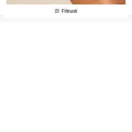
Filtruoti
Vyriškos apyrankės yra labai universalus aksesuaras, kuris
gali būti dėvėtas kasdien, papildant bet kokį įvaizdį.
Apyrankės vyrams suteikia galimybę rinktis iš įvairių dizaino
ir stiliaus variantų, kurie gali papildyti bet kurį derinį. Jei
ieškote stilingo ir prabangaus aksesuaro, vyriškos apyrankės
yra puikus pasirinkimas. Mūsų parduotuvėje rasite daugiau
įvairių stilių ir modelių, todėl ieškote apyrankės – verta
peržiūrėti mūsų pasiūlymus. Apyrankės yra itin gera dovana
vyrui, kuris vertina kokybę ir stilių. Todėl, jei norite nudžiuginti
mylimą žmogų, vyriškos apyrankės yra labai geras
pasirinkimas. Leiskite sau ar artimam žmogui patirti išskirtinį
stiliaus pojūtį – rinkitės aukštos kokybės apyrankes, kurios
suteikia ne tik elegancijos, bet ir išskirtinumo kiekvienai
dienai.