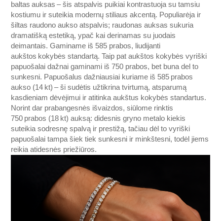
baltas auksas – šis atspalvis puikiai kontrastuoja su tamsiu
kostiumu ir suteikia modernų stiliaus akcentą. Populiarėja ir
šiltas raudono aukso atspalvis; raudonas auksas sukuria
dramatišką estetiką, ypač kai derinamas su juodais
deimantais. Gaminame iš 585 prabos, liudijanti
aukštos kokybės standartą. Taip pat aukštos kokybės vyriški
papuošalai dažnai gaminami iš 750 prabos, bet buna del to
sunkesni. Papuošalus dažniausiai kuriame iš 585 prabos
aukso (14 kt) – ši sudėtis užtikrina tvirtumą, atsparumą
kasdieniam dėvėjimui ir atitinka aukštus kokybės standartus.
Norint dar prabangesnės išvaizdos, siūlome rinktis
750 prabos (18 kt) auksą: didesnis gryno metalo kiekis
suteikia sodresnę spalvą ir prestižą, tačiau dėl to vyriški
papuošalai tampa šiek tiek sunkesni ir minkštesni, todėl jiems
reikia atidesnės priežiūros.