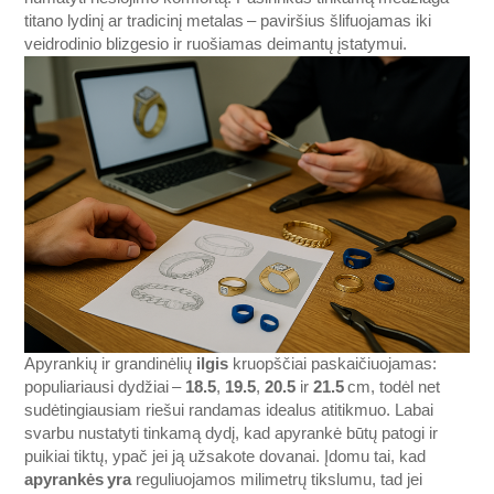
titano lydinį ar tradicinį metalas – paviršius šlifuojamas iki
veidrodinio blizgesio ir ruošiamas deimantų įstatymui.
Apyrankių ir grandinėlių
ilgis
kruopščiai paskaičiuojamas:
populiariausi dydžiai –
18.5
,
19.5
,
20.5
ir
21.5
cm, todėl net
sudėtingiausiam riešui randamas idealus atitikmuo. Labai
svarbu nustatyti tinkamą dydį, kad apyrankė būtų patogi ir
puikiai tiktų, ypač jei ją užsakote dovanai. Įdomu tai, kad
apyrankės yra
reguliuojamos milimetrų tikslumu, tad jei