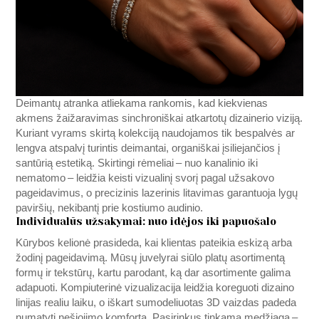
Deimantų atranka atliekama rankomis, kad kiekvienas
akmens žaižaravimas sinchroniškai atkartotų dizainerio viziją.
Kuriant vyrams skirtą kolekciją naudojamos tik bespalvės ar
lengva atspalvį turintis deimantai, organiškai įsiliejančios į
santūrią estetiką. Skirtingi rėmeliai – nuo kanalinio iki
nematomo – leidžia keisti vizualinį svorį pagal užsakovo
pageidavimus, o precizinis lazerinis litavimas garantuoja lygų
paviršių, nekibantį prie kostiumo audinio.
Individualūs užsakymai: nuo idėjos iki papuošalo
Kūrybos kelionė prasideda, kai klientas pateikia eskizą arba
žodinį pageidavimą. Mūsų juvelyrai siūlo platų asortimentą
formų ir tekstūrų, kartu parodant, ką dar asortimente galima
adapuoti. Kompiuterinė vizualizacija leidžia koreguoti dizaino
linijas realiu laiku, o iškart sumodeliuotas 3D vaizdas padeda
numatyti nešiojimo komfortą. Pasirinkus tinkamą medžiaga –