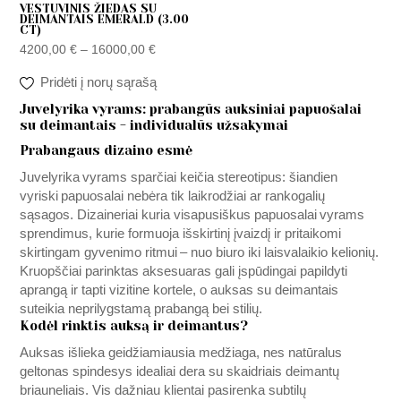
VESTUVINIS ŽIEDAS SU
DEIMANTAIS EMERALD (3.00
CT)
4200,00
€
–
16000,00
€
Pridėti į norų sąrašą
Juvelyrika vyrams: prabangūs auksiniai papuošalai
su deimantais - individualūs užsakymai
Prabangaus dizaino esmė
Juvelyrika vyrams sparčiai keičia stereotipus: šiandien
vyriski papuosalai nebėra tik laikrodžiai ar rankogalių
sąsagos. Dizaineriai kuria visapusiškus papuosalai vyrams
sprendimus, kurie formuoja išskirtinį įvaizdį ir pritaikomi
skirtingam gyvenimo ritmui – nuo biuro iki laisvalaikio kelionių.
Kruopščiai parinktas aksesuaras gali įspūdingai papildyti
aprangą ir tapti vizitine kortele, o auksas su deimantais
suteikia neprilygstamą prabangą bei stilių.
Kodėl rinktis auksą ir deimantus?
Auksas išlieka geidžiamiausia medžiaga, nes natūralus
geltonas spindesys idealiai dera su skaidriais deimantų
briauneliais. Vis dažniau klientai pasirenka subtilų