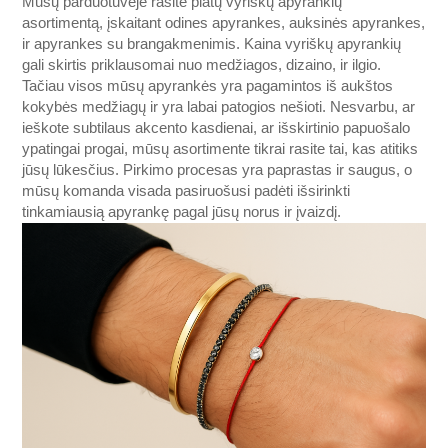
Mūsų parduotuvėje rasite platų vyriškų apyrankių
asortimentą, įskaitant odines apyrankes, auksinės apyrankes,
ir apyrankes su brangakmenimis. Kaina vyriškų apyrankių
gali skirtis priklausomai nuo medžiagos, dizaino, ir ilgio.
Tačiau visos mūsų apyrankės yra pagamintos iš aukštos
kokybės medžiagų ir yra labai patogios nešioti. Nesvarbu, ar
ieškote subtilaus akcento kasdienai, ar išskirtinio papuošalo
ypatingai progai, mūsų asortimente tikrai rasite tai, kas atitiks
jūsų lūkesčius. Pirkimo procesas yra paprastas ir saugus, o
mūsų komanda visada pasiruošusi padėti išsirinkti
tinkamiausią apyrankę pagal jūsų norus ir įvaizdį.