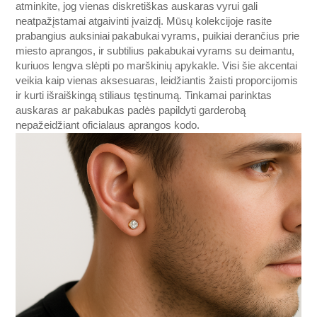
atminkite, jog vienas diskretiškas auskaras vyrui gali
neatpažįstamai atgaivinti įvaizdį. Mūsų kolekcijoje rasite
prabangius auksiniai pakabukai vyrams, puikiai derančius prie
miesto aprangos, ir subtilius pakabukai vyrams su deimantu,
kuriuos lengva slėpti po marškinių apykakle. Visi šie akcentai
veikia kaip vienas aksesuaras, leidžiantis žaisti proporcijomis
ir kurti išraiškingą stiliaus tęstinumą. Tinkamai parinktas
auskaras ar pakabukas padės papildyti garderobą
nepažeidžiant oficialaus aprangos kodo.