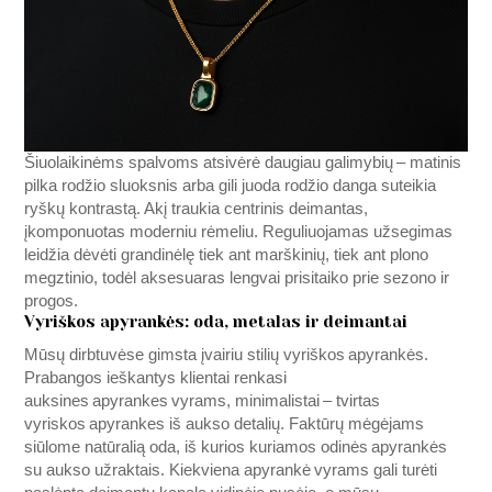
Šiuolaikinėms spalvoms atsivėrė daugiau galimybių – matinis
pilka rodžio sluoksnis arba gili juoda rodžio danga suteikia
ryškų kontrastą. Akį traukia centrinis deimantas,
įkomponuotas moderniu rėmeliu. Reguliuojamas užsegimas
leidžia dėvėti grandinėlę tiek ant marškinių, tiek ant plono
megztinio, todėl aksesuaras lengvai prisitaiko prie sezono ir
progos.
Vyriškos apyrankės: oda, metalas ir deimantai
Mūsų dirbtuvėse gimsta įvairiu stilių vyriškos apyrankės.
Prabangos ieškantys klientai renkasi
auksines apyrankes vyrams, minimalistai – tvirtas
vyriskos apyrankes iš aukso detalių. Faktūrų mėgėjams
siūlome natūralią oda, iš kurios kuriamos odinės apyrankės
su aukso užraktais. Kiekviena apyrankė vyrams gali turėti