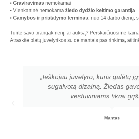
•
Graviravimas
nemokamai
• Vienkartinė nemokama
žiedo dydžio keitimo garantija
•
Gamybos ir pristatymo terminas
:
nuo 14 darbo dienų, sk
Turite savo brangakmenį, ar auksą? Perskaičiuosime kainą 
Atraskite platų juvelyrikos su deimantais pasirinkimą, atiti
u
„Ieškojau juvelyro, kuris galėtų 
sugalvotą dizainą. Žiedas gavo
vestuviniams tikrai grį
Mantas