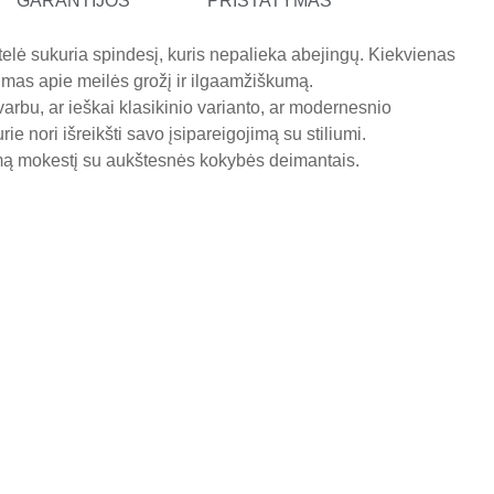
GARANTIJOS
PRISTATYMAS
telė sukuria spindesį, kuris nepalieka abejingų. Kiekvienas
nimas apie meilės grožį ir ilgaamžiškumą.
svarbu, ar ieškai klasikinio varianto, ar modernesnio
ie nori išreikšti savo įsipareigojimą su stiliumi.
omą mokestį su aukštesnės kokybės deimantais.