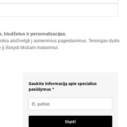
s, biudžetus ir personalizacijas.
reikia atsižvelgti į asmeninius pageidavimus. Teisingas dydis
į išsiųsti tiksliam matavimui.
Gaukite informaciją apie specialius
pasiūlymus
*
Siųsti