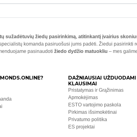
tų sužadėtuvių žiedų pasirinkimą, atitinkantį įvairius skoniu
specialistų komanda pasiruošusi jums padėti. Žiedui pasirinkti 
komenduojame pasinaudoti
žiedo dydžio matuokliu
– mes galime j
MONDS.ONLINE?
DAŽNIAUSIAI UŽDUODAMI
KLAUSIMAI
Pristatymas ir Grąžinimas
Apmokėjimas
manda
ESTO vartojimo paskola
ai
Pirkimas išsimokėtinai
Privatumo politika
ES projektai