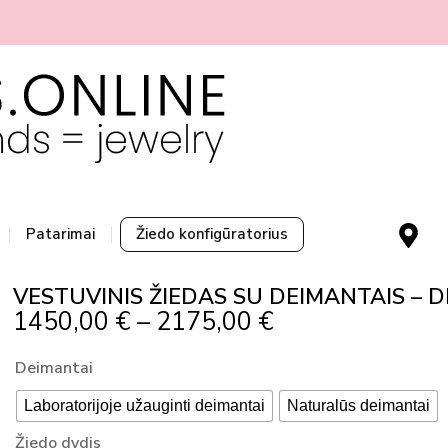
M
Patarimai
Žiedo konfigūratorius
a
p
VESTUVINIS ŽIEDAS SU DEIMANTAIS – DE
-
Price
1450,00
€
–
2175,00
€
m
Range:
a
produkto
Deimantai
r
1450,00 €
kiekis:
k
Through
Laboratorijoje užauginti deimantai
Naturalūs deimantai
VESTUVINIS
e
2175,00 €
ŽIEDAS
Žiedo dydis
r