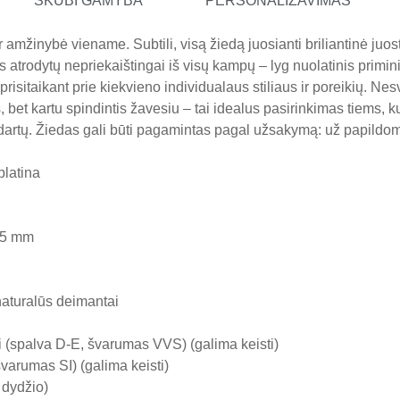
SKUBI GAMYBA
PERSONALIZAVIMAS
amžinybė viename. Subtili, visą žiedą juosianti briliantinė juos
s atrodytų nepriekaištingai iš visų kampų – lyg nuolatinis primi
risitaikant prie kiekvieno individualaus stiliaus ir poreikių. Ne
bet kartu spindintis žavesiu – tai idealus pasirinkimas tiems, kur
dartų. Žiedas gali būti pagamintas pagal užsakymą: už papild
platina
2.5 mm
naturalūs deimantai
ai (spalva D-E, švarumas VVS) (galima keisti)
švarumas SI) (galima keisti)
 dydžio)