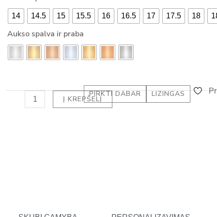
SU
-
14
14.5
15
15.5
16
16.5
17
17.5
18
1
DEIMANTAIS
a
-
Aukso spalva ir praba
l
DEIMANTINĖ
t
JUOSTELĖ
(1.50
ct)
Pr
PIRKTI DABAR
LIZINGAS
Į KREPŠELĮ