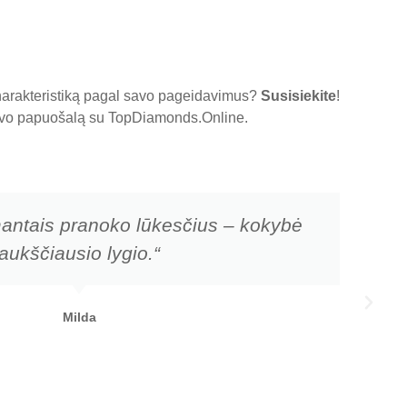
charakteristiką pagal savo pageidavimus?
Susisiekite
!
 savo papuošalą su
TopDiamonds.Online
.
mantais pranoko lūkesčius – kokybė
aukščiausio lygio.“
Milda