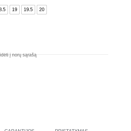
l
8.5
19
19.5
20
t
idėti į norų sąrašą