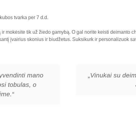
ubos tvarka per 7 d.d.
ir mokėsite tik už žiedo gamybą. O gal norite keisti deimanto 
nkantį įvairius skonius ir biudžetus. Suksikurk ir personalizuok
įgyvendinti mano
„Vinukai su dei
si tobulas, o
šime.“