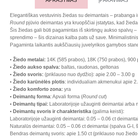
APRAŠYMAS
ĮPAKAVIMAS
Elegantiškas vestuvinis žiedas su deimantais – prabanga ir 
Round
pjūvio deimantas yra kruopščiai įstatytas, kad žieda
Šis žiedas gali būti pagamintas iš skirtingų aukso spalvų – p
sprendimo – šis dizainas kalba pats už save. Minimalistinis, 
Pagaminta laikantis aukščiausių juvelyrikos gamybos stan
•
Žiedo metalai
:
14K (585 prabos), 18K (750 prabos), 900 
•
Žiedo aukso spalva
:
baltas, raudonas, geltonas
•
Žiedo svoris
:
(priklauso nuo dydžio): apie 2.00 – 3.00 g
•
Žiedo karūnėlės plotis
: individualiam akmenukui apie 
•
Žiedo komforto zona
:
yra
•
Deimantų forma
: Apvali forma (
Round cut
)
•
Deimantų tipai
:
Laboratorijoje užauginti deimantai arba 
•
Deimantų svoris ir charakteristika
(galima keisti):
Laboratorijoje užauginti deimantai: 0.05 – 0.06 ct deimant
Naturalūs deimantai: 0.05 – 0.06 ct deimantai (spalva G-I, 
Bendras deimantų svoris: apie 1.50 ct (priklauso nuo žiedo