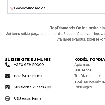
Graviravimo idėjos
TopDiamonds.Online
rasite pla
Jei jums reikia pagalbos renkantis žiedą, mūsų kvalifikuota 
yra labai svarbus, todėl re
SUSISIEKITE SU MUMIS
KODĖL TOPDIA
+370 679 50000
Apie mus
Naujienos
Parašykite mums
TopDiamonds ko
Ypatingi pasiūlym
Susisiekite WhatsApp
Paslaugos
Užklausos forma