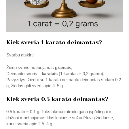
Kiek sveria 1 karato deimantas?
Svarbu atskirti:
Žiedo svoris matuojamas
gramais
;
Deimanto svoris –
karatais
(1 karatas = 0,2 gramo).
Pavyzdys: žiedui su 1 karato deimantu deimantas sudaro 0,2
g, žiedas gali sverti apie 4–5 g.
Kiek sveria 0.5 karato deimantas?
0.5 karato = 0.1 g. Toks akmuo atrodo gana įspūdingai ir
dažnai montuojamas klasikiniuose sužadėtuvių žieduose,
kurie sveria apie 2.5–4 g.