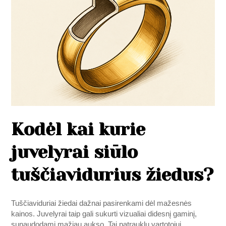
Kodėl kai kurie
juvelyrai siūlo
tuščiavidurius žiedus?
Tuščiaviduriai žiedai dažnai pasirenkami dėl mažesnės
kainos. Juvelyrai taip gali sukurti vizualiai didesnį gaminį,
sunaudodami mažiau aukso. Tai patrauklu vartotojui,