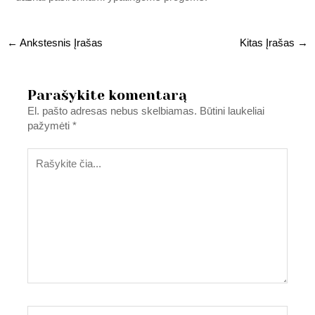
←
Ankstesnis Įrašas
Kitas Įrašas
→
Parašykite komentarą
El. pašto adresas nebus skelbiamas.
Būtini laukeliai
pažymėti
*
Rašykite
čia...
Pavadinimas*