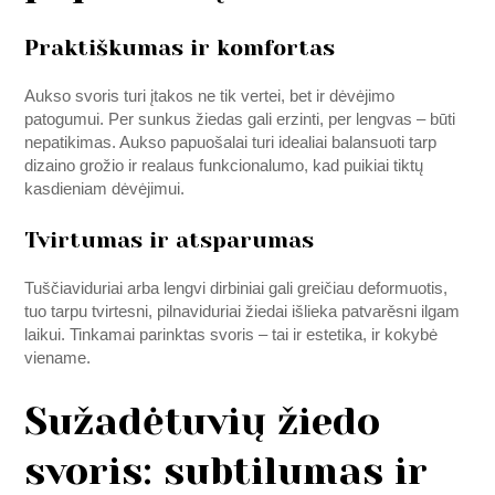
Praktiškumas ir komfortas
Aukso svoris turi įtakos ne tik vertei, bet ir dėvėjimo
patogumui. Per sunkus žiedas gali erzinti, per lengvas – būti
nepatikimas. Aukso papuošalai turi idealiai balansuoti tarp
dizaino grožio ir realaus funkcionalumo, kad puikiai tiktų
kasdieniam dėvėjimui.
Tvirtumas ir atsparumas
Tuščiaviduriai arba lengvi dirbiniai gali greičiau deformuotis,
tuo tarpu tvirtesni, pilnaviduriai žiedai išlieka patvarěsni ilgam
laikui. Tinkamai parinktas svoris – tai ir estetika, ir kokybė
viename.
Sužadėtuvių žiedo
svoris: subtilumas ir