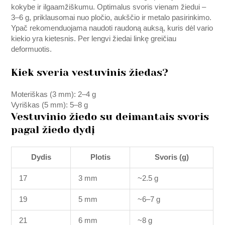
kokybe ir ilgaamžiškumu. Optimalus svoris vienam žiedui –
3–6 g, priklausomai nuo pločio, aukščio ir metalo pasirinkimo.
Ypač rekomenduojama naudoti raudoną auksą, kuris dėl vario
kiekio yra kietesnis. Per lengvi žiedai linkę greičiau
deformuotis.
Kiek sveria vestuvinis žiedas?
Moteriškas (3 mm): 2–4 g
Vyriškas (5 mm): 5–8 g
Vestuvinio žiedo su deimantais svoris
pagal žiedo dydį
Dydis
Plotis
Svoris (g)
17
3 mm
~2.5 g
19
5 mm
~6–7 g
21
6 mm
~8 g