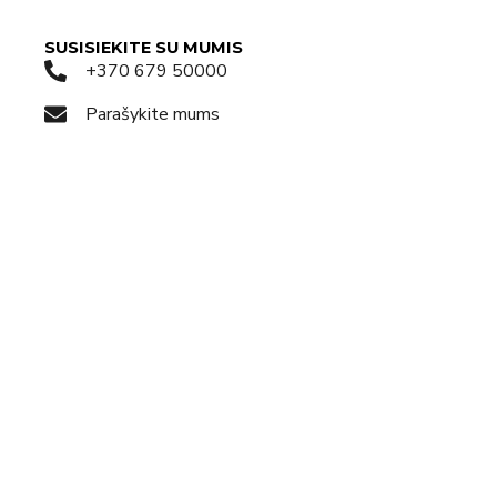
SUSISIEKITE SU MUMIS
+370 679 50000
Parašykite mums
Susisiekite WhatsApp
Užklausos forma
Apsilankykite salone
Pagalba gyvai
Rezervuokite laiką
KODĖL TOPDIAMONDS.ONLINE?
Apie mus
Naujienos
TopDiamonds komanda
Ypatingi pasiūlymai
Paslaugos