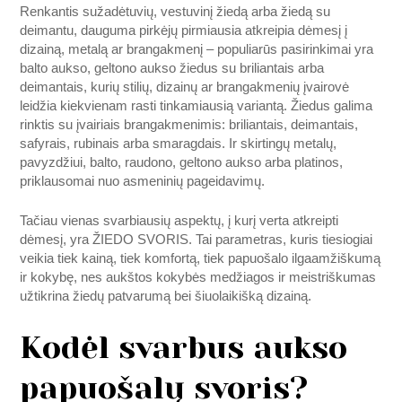
Renkantis sužadėtuvių, vestuvinį žiedą arba žiedą su
deimantu, dauguma pirkėjų pirmiausia atkreipia dėmesį į
dizainą, metalą ar brangakmenį – populiarūs pasirinkimai yra
balto aukso, geltono aukso žiedus su briliantais arba
deimantais, kurių stilių, dizainų ar brangakmenių įvairovė
leidžia kiekvienam rasti tinkamiausią variantą. Žiedus galima
rinktis su įvairiais brangakmenimis: briliantais, deimantais,
safyrais, rubinais arba smaragdais. Ir skirtingų metalų,
pavyzdžiui, balto, raudono, geltono aukso arba platinos,
priklausomai nuo asmeninių pageidavimų.
Tačiau vienas svarbiausių aspektų, į kurį verta atkreipti
dėmesį, yra ŽIEDO SVORIS. Tai parametras, kuris tiesiogiai
veikia tiek kainą, tiek komfortą, tiek papuošalo ilgaamžiškumą
ir kokybę, nes aukštos kokybės medžiagos ir meistriškumas
užtikrina žiedų patvarumą bei šiuolaikišką dizainą.
Kodėl svarbus aukso
papuošalų svoris?