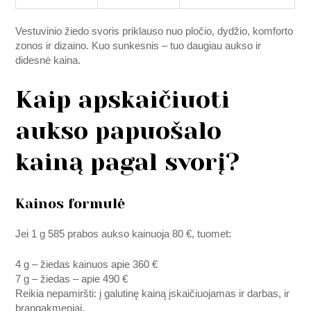
Vestuvinio žiedo svoris priklauso nuo pločio, dydžio, komforto
zonos ir dizaino. Kuo sunkesnis – tuo daugiau aukso ir
didesnė kaina.
Kaip apskaičiuoti
aukso papuošalo
kainą pagal svorį?
Kainos formulė
Jei 1 g 585 prabos aukso kainuoja 80 €, tuomet:
4 g – žiedas kainuos apie 360 €
7 g – žiedas – apie 490 €
Reikia nepamiršti: į galutinę kainą įskaičiuojamas ir darbas, ir
brangakmeniai.