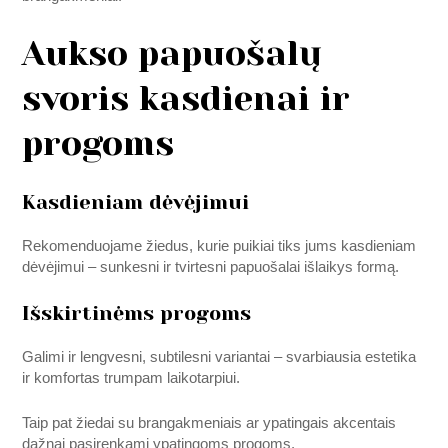
Aukso papuošalų
svoris kasdienai ir
progoms
Kasdieniam dėvėjimui
Rekomenduojame žiedus, kurie puikiai tiks jums kasdieniam
dėvėjimui – sunkesni ir tvirtesni papuošalai išlaikys formą.
Išskirtinėms progoms
Galimi ir lengvesni, subtilesni variantai – svarbiausia estetika
ir komfortas trumpam laikotarpiui.
Taip pat žiedai su brangakmeniais ar ypatingais akcentais
dažnai pasirenkami ypatingoms progoms.