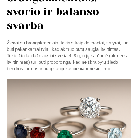
svorio ir balanso
svarba
Žiedai su brangakmeniais, tokiais kaip deimantai, safyrai, turi
būti pakankamai tvirti, kad akmuo būtų saugiai įtvirtintas.
Tokie žiedai dažniausiai sveria 4–8 g, o jų karūnėlė (akmens
įtvirtinimas) turi būti proporcinga, kad neiškraipytų žiedo
bendros formos ir būtų saugi kasdieniam nešiojimui.