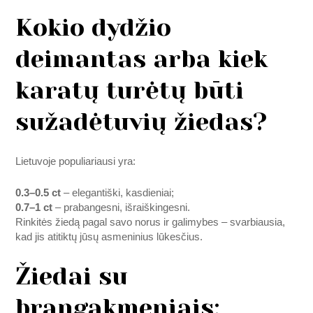
Kokio dydžio
deimantas arba kiek
karatų turėtų būti
sužadėtuvių žiedas?
Lietuvoje populiariausi yra:
0.3–0.5 ct
– elegantiški, kasdieniai;
0.7–1 ct
– prabangesni, išraiškingesni.
Rinkitės žiedą pagal savo norus ir galimybes – svarbiausia,
kad jis atitiktų jūsų asmeninius lūkesčius.
Žiedai su
brangakmeniais: