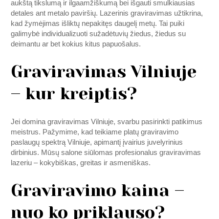
aukštą tikslumą ir ilgaamžiškumą bei išgauti smulkiausias
detales ant metalo paviršių. Lazerinis graviravimas užtikrina,
kad žymėjimas išliktų nepakitęs daugelį metų. Tai puiki
galimybė individualizuoti sužadėtuvių žiedus, žiedus su
deimantu ar bet kokius kitus papuošalus.
Graviravimas Vilniuje
– kur kreiptis?
Jei domina graviravimas Vilniuje, svarbu pasirinkti patikimus
meistrus. Pažymime, kad teikiame platų graviravimo
paslaugų spektrą Vilniuje, apimantį įvairius juvelyrinius
dirbinius. Mūsų salone siūlomas profesionalus graviravimas
lazeriu – kokybiškas, greitas ir asmeniškas.
Graviravimo kaina –
nuo ko priklauso?