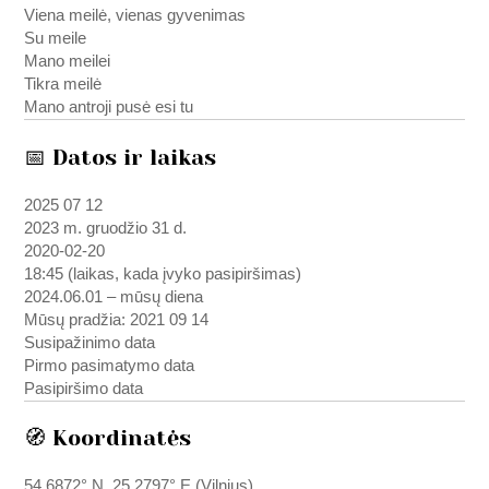
Viena meilė, vienas gyvenimas
Su meile
Mano meilei
Tikra meilė
Mano antroji pusė esi tu
📅 Datos ir laikas
2025 07 12
2023 m. gruodžio 31 d.
2020-02-20
18:45 (laikas, kada įvyko pasipiršimas)
2024.06.01 – mūsų diena
Mūsų pradžia: 2021 09 14
Susipažinimo data
Pirmo pasimatymo data
Pasipiršimo data
🧭 Koordinatės
54.6872° N, 25.2797° E (Vilnius)