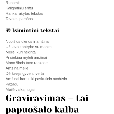
Runomis
Kaligrafiniu šriftu
Ranka rašytas tekstas
Tavo el. parašas
🎁 Įsimintini tekstai
Nuo šios dienos ir amžinai
Už tavo kantrybę su manim
Meilė, kuri nekinta
Prisiekiau mylėti amžinai
Mano širdis tavo rankose
Amžina meilė
Dėl tavęs gyventi verta
Amžinai kartu, iki paskutinio atodūsio
Pažadu
Meilė viską nugali
Graviravimas – tai
papuošalo kalba