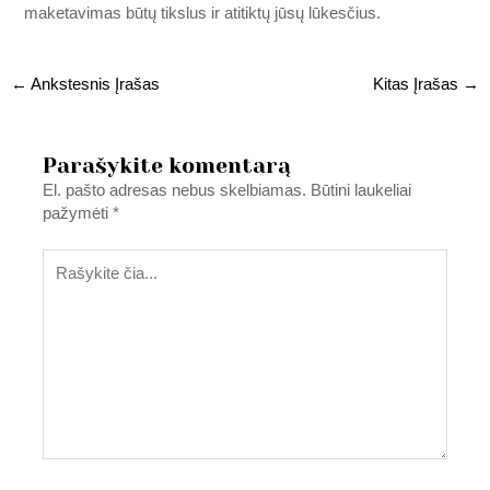
maketavimas būtų tikslus ir atitiktų jūsų lūkesčius.
←
Ankstesnis Įrašas
Kitas Įrašas
→
Parašykite komentarą
El. pašto adresas nebus skelbiamas.
Būtini laukeliai
pažymėti
*
Rašykite
čia...