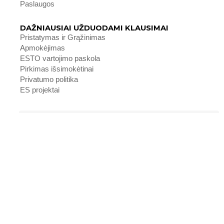
Paslaugos
DAŽNIAUSIAI UŽDUODAMI KLAUSIMAI
Pristatymas ir Grąžinimas
Apmokėjimas
ESTO vartojimo paskola
Pirkimas išsimokėtinai
Privatumo politika
ES projektai
Gaukite informaciją apie specialius pasiūlymus
*
Siųsti
F
I
W