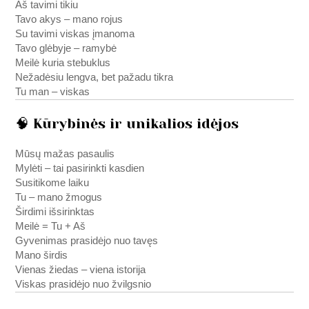
Aš tavimi tikiu
Tavo akys – mano rojus
Su tavimi viskas įmanoma
Tavo glėbyje – ramybė
Meilė kuria stebuklus
Nežadėsiu lengva, bet pažadu tikra
Tu man – viskas
🧠 Kūrybinės ir unikalios idėjos
Mūsų mažas pasaulis
Mylėti – tai pasirinkti kasdien
Susitikome laiku
Tu – mano žmogus
Širdimi išsirinktas
Meilė = Tu + Aš
Gyvenimas prasidėjo nuo tavęs
Mano širdis
Vienas žiedas – viena istorija
Viskas prasidėjo nuo žvilgsnio