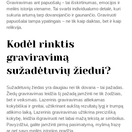
Graviravimas ant papuošalų – tai išskirtinumas, emocijos ir
meilės istorija viename. Tai svarbi individualumo detalė, kuri
sukuria artumą tarp dovanojančio ir gaunančio. Graviruoti
papuošalai tampa ypatingais – ne tik kaip daiktas, bet ir kaip
relikvija.
Kodėl rinktis
graviravimą
sužadėtuvių žiedui?
Sužadėtuvių žiedas yra daugiau nei tik dovana – tai pažadas.
Žiedų graviravimas leidžia šį pažadą įamžinti ne tik žodžiais,
bet ir veiksmais. Lazerinis graviravimas atliekamas
kokybiškai ir greitai, užtikrinant aukštą rezultatų lygį ir trumpą
atlikimo laiką. Lazerinis graviravimas užtikrina precizišką
kokybę, leidžia išgraviruoti net labai mažą tekstą ar simbolius.
Pavyzdžiui, galite įamžinti pirmą pasimatymą, mylimą frazę
ar net savo meilės istorijos pradžią.