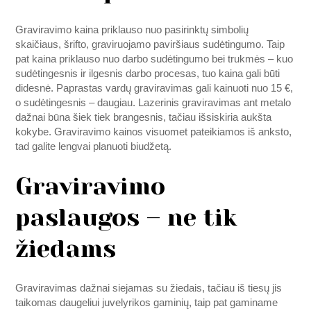
Graviravimo kaina priklauso nuo pasirinktų simbolių
skaičiaus, šrifto, graviruojamo paviršiaus sudėtingumo. Taip
pat kaina priklauso nuo darbo sudėtingumo bei trukmės – kuo
sudėtingesnis ir ilgesnis darbo procesas, tuo kaina gali būti
didesnė. Paprastas vardų graviravimas gali kainuoti nuo 15 €,
o sudėtingesnis – daugiau. Lazerinis graviravimas ant metalo
dažnai būna šiek tiek brangesnis, tačiau išsiskiria aukšta
kokybe. Graviravimo kainos visuomet pateikiamos iš anksto,
tad galite lengvai planuoti biudžetą.
Graviravimo
paslaugos – ne tik
žiedams
Graviravimas dažnai siejamas su žiedais, tačiau iš tiesų jis
taikomas daugeliui juvelyrikos gaminių, taip pat gaminame