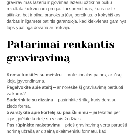
graviravimas lazeriu ir pjovimas lazeriu užtikrina puikų
rezultatą kiekvienam progai. Tai sprendimas, kuris ne tik
atitinka, bet ir pilnai pranoksta jūsų poreikius, o kokybiškas
darbas ir ilgametė patirtis garantuoja, kad kiekvienas gaminys
taps ypatinga dovana ar relikvija.
Patarimai renkantis
graviravimą
Konsultuokitės su meistru
– profesionalas patars, ar jūsų
idėja įgyvendinama.
Pagalvokite apie ateitį
– ar norėsite šį graviravimą perduoti
vaikams?
Suderinkite su dizainu
– pasirinkite šriftą, kuris dera su
žiedo forma.
Svarstykite apie kortelę su paaiškinimu
– jei tekstas per
ilgas, įdėkite kortelę su visais žodžiais.
Pasirūpinkite maketavimu
– prieš graviravimą verta paruošti
norimą užrašą ar dizainą skaitmeniniu formatu, kad