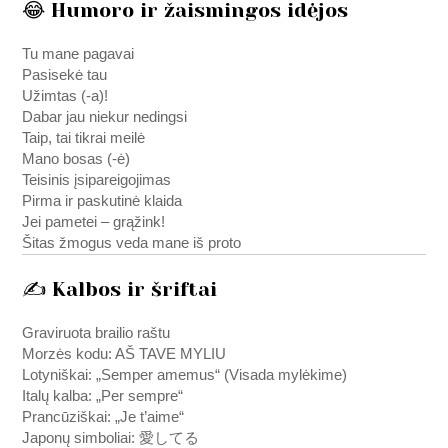
😂 Humoro ir žaismingos idėjos
Tu mane pagavai
Pasisekė tau
Užimtas (-a)!
Dabar jau niekur nedingsi
Taip, tai tikrai meilė
Mano bosas (-ė)
Teisinis įsipareigojimas
Pirma ir paskutinė klaida
Jei pametei – grąžink!
Šitas žmogus veda mane iš proto
✍️ Kalbos ir šriftai
Graviruota brailio raštu
Morzės kodu: AŠ TAVE MYLIU
Lotyniškai: „Semper amemus“ (Visada mylėkime)
Italų kalba: „Per sempre“
Prancūziškai: „Je t’aime“
Japonų simboliai: 愛してる