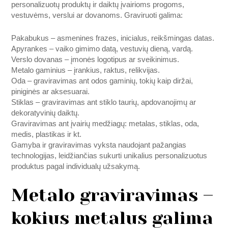
personalizuotų produktų ir daiktų įvairioms progoms,
vestuvėms, verslui ar dovanoms. Graviruoti galima:
Pakabukus – asmenines frazes, inicialus, reikšmingas datas.
Apyrankes – vaiko gimimo datą, vestuvių dieną, vardą.
Verslo dovanas – įmonės logotipus ar sveikinimus.
Metalo gaminius – įrankius, raktus, relikvijas.
Oda – graviravimas ant odos gaminių, tokių kaip diržai,
piniginės ar aksesuarai.
Stiklas – graviravimas ant stiklo taurių, apdovanojimų ar
dekoratyvinių daiktų.
Graviravimas ant įvairių medžiagų: metalas, stiklas, oda,
medis, plastikas ir kt.
Gamyba ir graviravimas vyksta naudojant pažangias
technologijas, leidžiančias sukurti unikalius personalizuotus
produktus pagal individualų užsakymą.
Metalo graviravimas –
kokius metalus galima