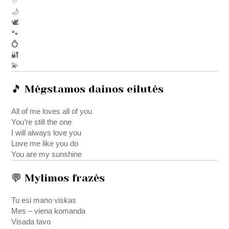
✨
🌙
🕊️
🐾
💍
🔐
💫
🎵 Mėgstamos dainos eilutės
All of me loves all of you
You’re still the one
I will always love you
Love me like you do
You are my sunshine
💬 Mylimos frazės
Tu esi mano viskas
Mes – viena komanda
Visada tavo