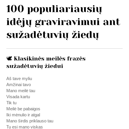
100 populiariausių
idėjų graviravimui ant
sužadėtuvių žiedų
🕊️ Klasikinės meilės frazės
sužadėtuvių žiedui
Aš tave myliu
Amžinai tavo
Mano meilė tau
Visada kartu
Tik tu
Meilė be pabaigos
Iki mėnulio ir atgal
Mano širdis priklauso tau
Tu esi mano viskas