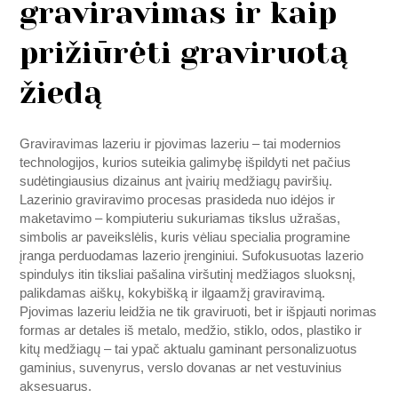
graviravimas ir kaip
prižiūrėti graviruotą
žiedą
Graviravimas lazeriu ir pjovimas lazeriu – tai modernios
technologijos, kurios suteikia galimybę išpildyti net pačius
sudėtingiausius dizainus ant įvairių medžiagų paviršių.
Lazerinio graviravimo procesas prasideda nuo idėjos ir
maketavimo – kompiuteriu sukuriamas tikslus užrašas,
simbolis ar paveikslėlis, kuris vėliau specialia programine
įranga perduodamas lazerio įrenginiui. Sufokusuotas lazerio
spindulys itin tiksliai pašalina viršutinį medžiagos sluoksnį,
palikdamas aiškų, kokybišką ir ilgaamžį graviravimą.
Pjovimas lazeriu leidžia ne tik graviruoti, bet ir išpjauti norimas
formas ar detales iš metalo, medžio, stiklo, odos, plastiko ir
kitų medžiagų – tai ypač aktualu gaminant personalizuotus
gaminius, suvenyrus, verslo dovanas ar net vestuvinius
aksesuarus.