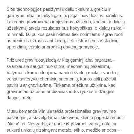
Šios technologijos pasižymi dideliu tikslumu, greičiu ir
galimybe pilnai pritaikyti gaminį pagal individualius poreikius.
Lazerinis graviravimas ir pjovimas užtikrina, kad net ir didelių
užsakymų atveju rezultatas bus kokybiškas, o klaidų rizika –
minimali. Tai puikus pasirinkimas tiek norintiems išgraviruoti
asmeninius užrašus ant žiedų, tiek ieškantiems išskirtinių
sprendimų verslo ar proginių dovanų gamyboje.
Prižiūrėti graviruotą žiedą ar kitą gaminį labai paprasta –
svarbiausia saugoti nuo stiprių mechaninių pažeidimų.
Valymui rekomenduojama naudoti švelnų muilą ir vandenį,
vengti agresyvių cheminių priemonių, kurios gali pažeisti
paviršių ar graviravimą. Tinkama priežiūra užtikrina, kad
graviruotas užrašas ar dizainas išliks ryškus ir džiugins
daugelį metų.
Mūsų komanda Vilniuje teikia profesionalias graviravimo
paslaugas, atsižvelgdama į kiekvieno kliento pageidavimus ir
lūkesčius. Nesvarbu, ar norite išgraviruoti vardą, datą, ar
sukurti unikalų dizainą ant metalo, stiklo, medžio ar odos –