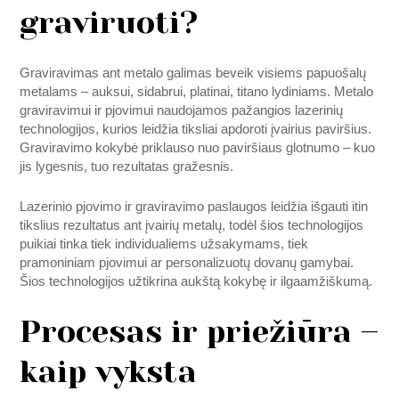
graviruoti?
Graviravimas ant metalo galimas beveik visiems papuošalų
metalams – auksui, sidabrui, platinai, titano lydiniams. Metalo
graviravimui ir pjovimui naudojamos pažangios lazerinių
technologijos, kurios leidžia tiksliai apdoroti įvairius paviršius.
Graviravimo kokybė priklauso nuo paviršiaus glotnumo – kuo
jis lygesnis, tuo rezultatas gražesnis.
Lazerinio pjovimo ir graviravimo paslaugos leidžia išgauti itin
tikslius rezultatus ant įvairių metalų, todėl šios technologijos
puikiai tinka tiek individualiems užsakymams, tiek
pramoniniam pjovimui ar personalizuotų dovanų gamybai.
Šios technologijos užtikrina aukštą kokybę ir ilgaamžiškumą.
Procesas ir priežiūra –
kaip vyksta