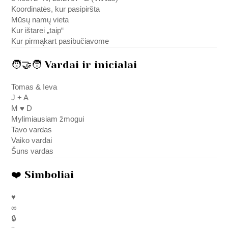
Koordinatės, kur pasipiršta
Mūsų namų vieta
Kur ištarei „taip“
Kur pirmąkart pasibučiavome
🧑‍🤝‍🧑 Vardai ir inicialai
Tomas & Ieva
J + A
M ♥ D
Mylimiausiam žmogui
Tavo vardas
Vaiko vardai
Šuns vardas
❤️ Simboliai
♥
∞
🔒