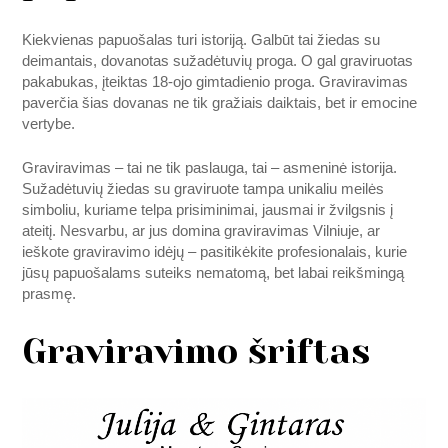
Kiekvienas papuošalas turi istoriją. Galbūt tai žiedas su
deimantais, dovanotas sužadėtuvių proga. O gal graviruotas
pakabukas, įteiktas 18-ojo gimtadienio proga. Graviravimas
paverčia šias dovanas ne tik gražiais daiktais, bet ir emocine
vertybe.
Graviravimas – tai ne tik paslauga, tai – asmeninė istorija.
Sužadėtuvių žiedas su graviruote tampa unikaliu meilės
simboliu, kuriame telpa prisiminimai, jausmai ir žvilgsnis į
ateitį. Nesvarbu, ar jus domina graviravimas Vilniuje, ar
ieškote graviravimo idėjų – pasitikėkite profesionalais, kurie
jūsų papuošalams suteiks nematomą, bet labai reikšmingą
prasmę.
Graviravimo šriftas