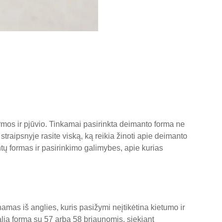
ormos ir pjūvio. Tinkamai pasirinkta deimanto forma ne
traipsnyje rasite viską, ką reikia žinoti apie deimanto
ntų formas ir pasirinkimo galimybes, apie kurias
mas iš anglies, kuris pasižymi neįtikėtina kietumo ir
alią formą su 57 arba 58 briaunomis, siekiant