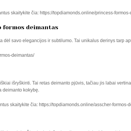
tus skaitykite čia:
https://topdiamonds.online/princess-formos
o formos deimantas
dėl savo elegancijos ir subtilumo. Tai unikalus derinys tarp apv
formos-deimantas/
škiai išryškinti. Tai retas deimanto pjūvis, tačiau jis labai vert
ia deimanto kokybę.
tus skaitykite čia:
https://topdiamonds.online/asscher-formos-