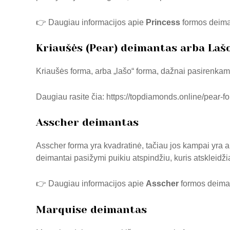
👉 Daugiau informacijos apie
Princess
formos deiman
Kriaušės (Pear) deimantas arba Laš
Kriaušės forma, arba „lašo“ forma, dažnai pasirenkama 
Daugiau rasite čia:
https://topdiamonds.online/pear-
Asscher deimantas
Asscher forma yra kvadratinė, tačiau jos kampai yra ai
deimantai pasižymi puikiu atspindžiu, kuris atskleidž
👉 Daugiau informacijos apie
Asscher
formos deiman
Marquise deimantas