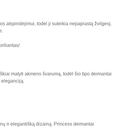
 atspindėjimui, todėl ji suteikia nepaprastą žvilgesį.
e.
riliantas/
aiškiai matyti akmens švarumą, todėl šio tipo deimantai
 eleganciją.
nų ir elegantišką dizainą. Princess deimantai