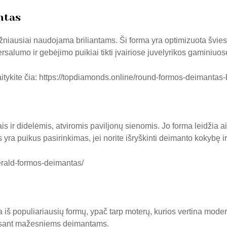
ntas
niausiai naudojama briliantams. Ši forma yra optimizuota šviesos
alumo ir gebėjimo puikiai tikti įvairiose juvelyrikos gaminiuos
tykite čia:
https://topdiamonds.online/round-formos-deimantas-b
is ir didelėmis, atviromis paviljonų sienomis. Jo forma leidžia 
yra puikus pasirinkimas, jei norite išryškinti deimanto kokybę ir
erald-formos-deimantas/
 iš populiariausių formų, ypač tarp moterų, kurios vertina moder
 esant mažesniems deimantams.