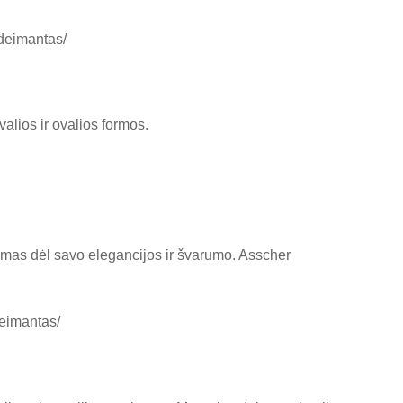
-deimantas/
alios ir ovalios formos.
inamas dėl savo elegancijos ir švarumo. Asscher
deimantas/