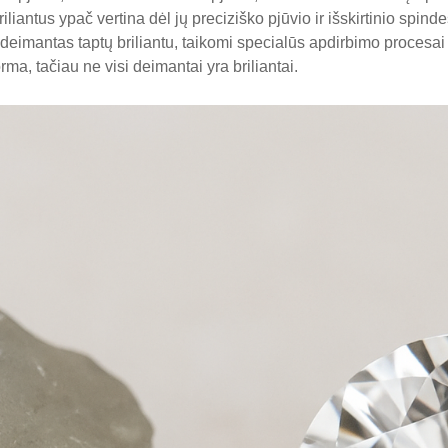
liantus ypač vertina dėl jų preciziško pjūvio ir išskirtinio spinde
ad deimantas taptų briliantu, taikomi specialūs apdirbimo procesai
rma, tačiau ne visi deimantai yra briliantai.