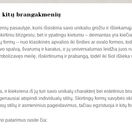
p kitų brangakmenių
 pasaulyje, kuris išsiskiria savo unikaliu grožiu ir išliekamąja
skirtiniu blizgesiu, bet ir ypatingu kietumu – deimantas yra kieči
 formų – nuo klasikinės apvalios iki širdies ar ovalo formos, tod
vo spalvą, švarumą ir karatus, o jų universalumas leidžia juos 
mbolizavęs meilę, išskirtinumą ir prabangą, todėl iki šiol išliek
ir kiekviena iš jų turi savo unikalų charakterį bei estetinius br
 geriausiai atspindi individualų stilių. Skirtingų formų savybės sk
ūsų stilių ir asmeninius pageidavimus, tačiau egzistuoja ir kitų fo
o patarimus rasite čia: