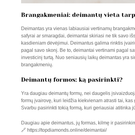
Brangakmeniai: deimantų vieta tar
Deimantas yra vienas labiausiai vertinamų brangakmenių
safyrai ar smaragdai, deimantai skiriasi ne tik savo iš
kasdieniam dėvėjimui. Deimantus galima rinktis įvairių
pagal savo skonį. Be to, deimantai vertinami pagal sa
investicinį turtą. Nuo seniausių laikų deimantas yra si
brangakmenių.
Deimantų formos: ką pasirinkti?
Yra daugiau deimantų formų, nei daugelis įsivaizduoja, 
formų įvairovę, kuri leidžia kiekvienam atrasti tai, kas
Svarbu pasirinkti tokią formą, kuri geriausiai atitinka j
Daugiau apie deimantus, jų formas, kilmę ir pasirinkim
🔗
https://topdiamonds.online/deimantai/