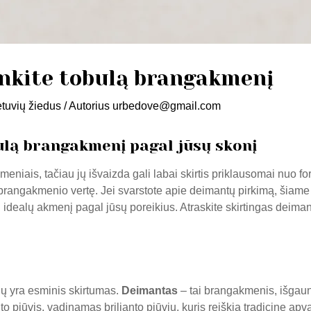
nkite tobulą brangakmenį
tuvių žiedus
/ Autorius
urbedove@gmail.com
ulą brangakmenį pagal jūsų skonį
eniais, tačiau jų išvaizda gali labai skirtis priklausomai nuo f
i brangakmenio vertę. Jei svarstote apie deimantų pirkimą, šiame s
ti idealų akmenį pagal jūsų poreikius. Atraskite skirtingas deima
 jų yra esminis skirtumas.
Deimantas
– tai brangakmenis, išgauna
 pjūvis, vadinamas brilianto pjūviu, kuris reiškia tradicinę apv