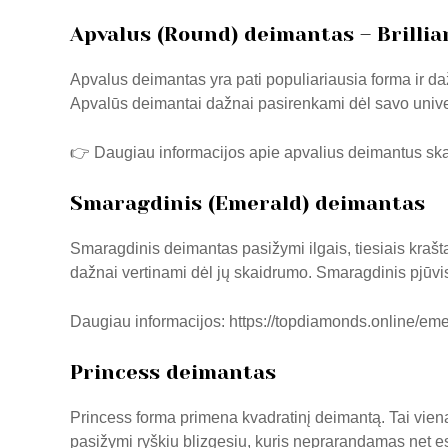
Apvalus (Round) deimantas – Brillia
Apvalus deimantas yra pati populiariausia forma ir daž
Apvalūs deimantai dažnai pasirenkami dėl savo univers
👉 Daugiau informacijos apie apvalius deimantus skai
Smaragdinis (Emerald) deimantas
Smaragdinis deimantas pasižymi ilgais, tiesiais krašta
dažnai vertinami dėl jų skaidrumo. Smaragdinis pjūvis 
Daugiau informacijos:
https://topdiamonds.online/em
Princess deimantas
Princess forma primena kvadratinį deimantą. Tai viena
pasižymi ryškiu blizgesiu, kuris neprarandamas net