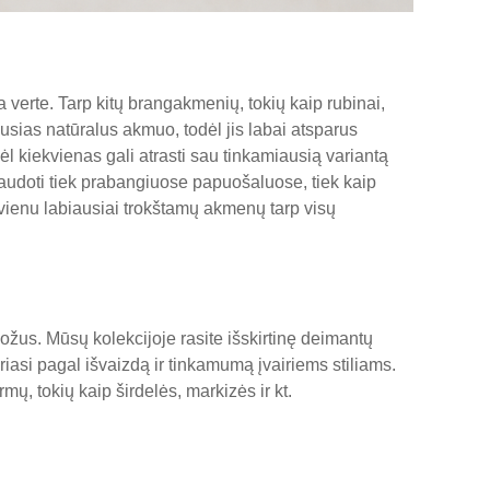
 verte. Tarp kitų brangakmenių, tokių kaip rubinai,
ausias natūralus akmuo, todėl jis labai atsparus
ėl kiekvienas gali atrasti sau tinkamiausią variantą
naudoti tiek prabangiuose papuošaluose, tiek kaip
a vienu labiausiai trokštamų akmenų tarp visų
uožus. Mūsų kolekcijoje rasite išskirtinę deimantų
iriasi pagal išvaizdą ir tinkamumą įvairiems stiliams.
rmų, tokių kaip širdelės, markizės ir kt.