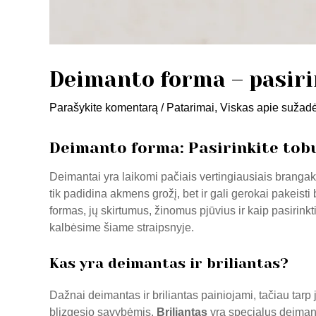
Deimanto forma – pasiri
Parašykite komentarą
/
Patarimai
,
Viskas apie sužadė
Deimanto forma: Pasirinkite tob
Deimantai yra laikomi pačiais vertingiausiais brangakm
tik padidina akmens grožį, bet ir gali gerokai pakeist
formas, jų skirtumus, žinomus pjūvius ir kaip pasirink
kalbėsime šiame straipsnyje.
Kas yra deimantas ir briliantas?
Dažnai deimantas ir briliantas painiojami, tačiau tarp
blizgesio savybėmis.
Briliantas
yra specialus deimanto