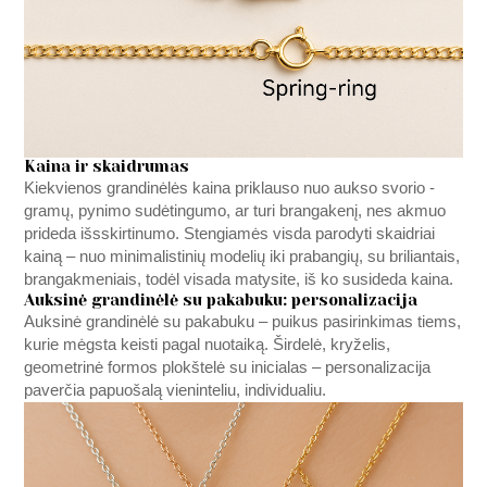
Kaina ir skaidrumas
Kiekvienos grandinėlės kaina priklauso nuo aukso svorio -
gramų, pynimo sudėtingumo, ar turi brangakenį, nes akmuo
prideda išsskirtinumo. Stengiamės visda parodyti skaidriai
kainą – nuo minimalistinių modelių iki prabangių, su briliantais,
brangakmeniais, todėl visada matysite, iš ko susideda kaina.
Auksinė grandinėlė su pakabuku: personalizacija
Auksinė grandinėlė su pakabuku – puikus pasirinkimas tiems,
kurie mėgsta keisti pagal nuotaiką. Širdelė, kryželis,
geometrinė formos plokštelė su inicialas – personalizacija
paverčia papuošalą vieninteliu, individualiu.