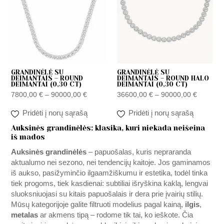
90000,00 €
90000,0
GRANDINĖLĖ SU
GRANDINĖLĖ SU
DEIMANTAIS – ROUND
DEIMANTAIS – ROUND HALO
DEIMANTAI (0,30 CT)
DEIMANTAI (0,30 CT)
7800,00
€
–
90000,00
€
36600,00
€
–
90000,00
€
Pridėti į norų sąrašą
Pridėti į norų sąrašą
Auksinės grandinėlės: klasika, kuri niekada neišeina
iš mados
Auksinės grandinėlės
– papuošalas, kuris nepraranda
aktualumo nei sezono, nei tendencijų kaitoje. Jos gaminamos
iš aukso, pasižyminčio ilgaamžiškumu ir estetika, todėl tinka
tiek progoms, tiek kasdienai: subtiliai išryškina kaklą, lengvai
sluoksniuojasi su kitais papuošalais ir dera prie įvairių stilių.
Mūsų kategorijoje galite filtruoti modelius pagal kainą,
ilgis
,
metalas
ar akmens tipą – rodome tik tai, ko ieškote. Čia