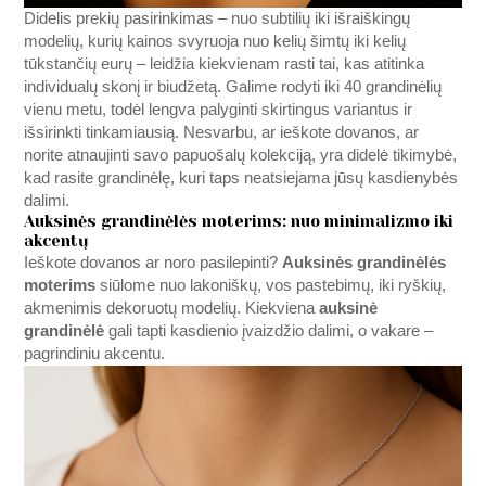
Didelis prekių pasirinkimas – nuo subtilių iki išraiškingų
modelių, kurių kainos svyruoja nuo kelių šimtų iki kelių
tūkstančių eurų – leidžia kiekvienam rasti tai, kas atitinka
individualų skonį ir biudžetą. Galime rodyti iki 40 grandinėlių
vienu metu, todėl lengva palyginti skirtingus variantus ir
išsirinkti tinkamiausią. Nesvarbu, ar ieškote dovanos, ar
norite atnaujinti savo papuošalų kolekciją, yra didelė tikimybė,
kad rasite grandinėlę, kuri taps neatsiejama jūsų kasdienybės
dalimi.
Auksinės grandinėlės moterims: nuo minimalizmo iki
akcentų
Ieškote dovanos ar noro pasilepinti?
Auksinės grandinėlės
moterims
siūlome nuo lakoniškų, vos pastebimų, iki ryškių,
akmenimis dekoruotų modelių. Kiekviena
auksinė
grandinėlė
gali tapti kasdienio įvaizdžio dalimi, o vakare –
pagrindiniu akcentu.