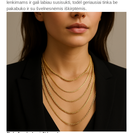
lenkimams ir gali labiau susisukti, todėl geriausiai tinka be
pakabuko ir su švelnesnėmis iškirptėmis.