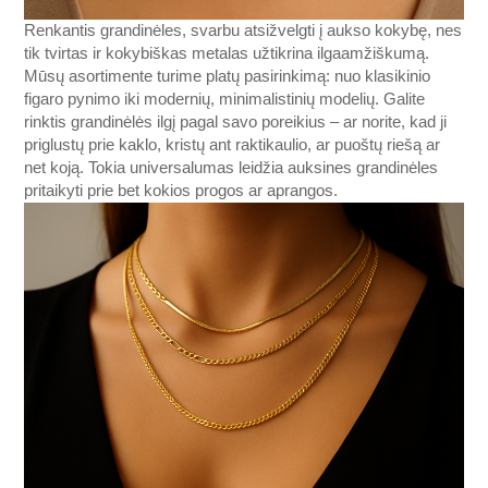
Renkantis grandinėles, svarbu atsižvelgti į aukso kokybę, nes
tik tvirtas ir kokybiškas metalas užtikrina ilgaamžiškumą.
Mūsų asortimente turime platų pasirinkimą: nuo klasikinio
figaro pynimo iki modernių, minimalistinių modelių. Galite
rinktis grandinėlės ilgį pagal savo poreikius – ar norite, kad ji
priglustų prie kaklo, kristų ant raktikaulio, ar puoštų riešą ar
net koją. Tokia universalumas leidžia auksines grandinėles
pritaikyti prie bet kokios progos ar aprangos.