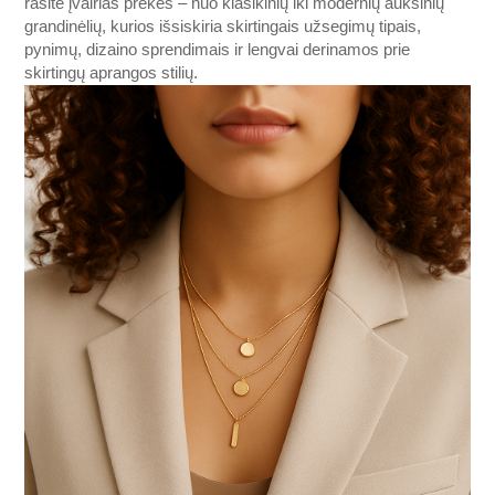
rasite įvairias prekės – nuo klasikinių iki modernių auksinių
grandinėlių, kurios išsiskiria skirtingais užsegimų tipais,
pynimų, dizaino sprendimais ir lengvai derinamos prie
skirtingų aprangos stilių.