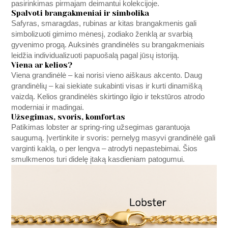
pasirinkimas pirmajam deimantui kolekcijoje.
Spalvoti brangakmeniai ir simbolika
Safyras, smaragdas, rubinas ar kitas brangakmenis gali
simbolizuoti gimimo mėnesį, zodiako ženklą ar svarbią
gyvenimo progą. Auksinės grandinėlės su brangakmeniais
leidžia individualizuoti papuošalą pagal jūsų istoriją.
Viena ar kelios?
Viena grandinėlė – kai norisi vieno aiškaus akcento. Daug
grandinėlių – kai siekiate sukabinti visas ir kurti dinamišką
vaizdą. Kelios grandinėlės skirtingo ilgio ir tekstūros atrodo
moderniai ir madingai.
Užsegimas, svoris, komfortas
Patikimas lobster ar spring-ring užsegimas garantuoja
saugumą. Įvertinkite ir svoris: pernelyg masyvi grandinėlė gali
varginti kaklą, o per lengva – atrodyti nepastebimai. Šios
smulkmenos turi didelę įtaką kasdieniam patogumui.