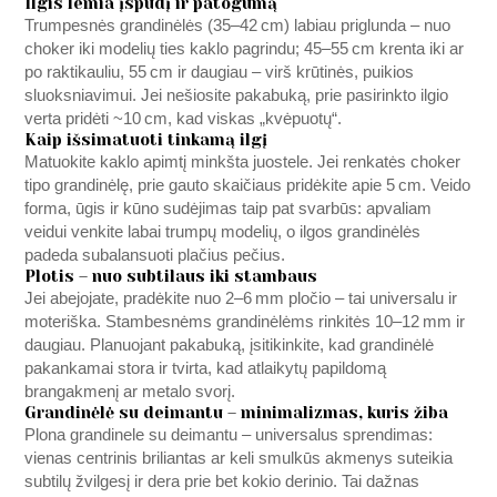
Ilgis lemia įspūdį ir patogumą
Trumpesnės grandinėlės (35–42 cm) labiau priglunda – nuo
choker iki modelių ties kaklo pagrindu; 45–55 cm krenta iki ar
po raktikauliu, 55 cm ir daugiau – virš krūtinės, puikios
sluoksniavimui. Jei nešiosite pakabuką, prie pasirinkto ilgio
verta pridėti ~10 cm, kad viskas „kvėpuotų“.
Kaip išsimatuoti tinkamą ilgį
Matuokite kaklo apimtį minkšta juostele. Jei renkatės choker
tipo grandinėlę, prie gauto skaičiaus pridėkite apie 5 cm. Veido
forma, ūgis ir kūno sudėjimas taip pat svarbūs: apvaliam
veidui venkite labai trumpų modelių, o ilgos grandinėlės
padeda subalansuoti plačius pečius.
Plotis – nuo subtilaus iki stambaus
Jei abejojate, pradėkite nuo 2–6 mm pločio – tai universalu ir
moteriška. Stambesnėms grandinėlėms rinkitės 10–12 mm ir
daugiau. Planuojant pakabuką, įsitikinkite, kad grandinėlė
pakankamai stora ir tvirta, kad atlaikytų papildomą
brangakmenį ar metalo svorį.
Grandinėlė su deimantu – minimalizmas, kuris žiba
Plona grandinele su deimantu – universalus sprendimas:
vienas centrinis briliantas ar keli smulkūs akmenys suteikia
subtilų žvilgesį ir dera prie bet kokio derinio. Tai dažnas