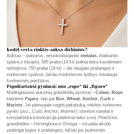
Kodėl verta rinktis aukso dirbinius?
Auksas – patvarus, nesioksiduojantis
metalas
, išlaikantis
spalvą ir blizgesį. 585 praba (14 kt) puikiai tinka kasdieniam
nešiojimui, 750 praba (18 kt) – dar daugiau prabangos ir
sodresnės spalvos, tačiau minkštesnis lydinys reikalauja
švelnesnės priežiūros.
Populiariausi pynimai: nuo „rope“ iki „figaro“
Madingiausios auksinių grandinėlių pynimai –
Cuban
,
Rope
,
klasikinė
Figaro
, taip pat
Box
,
Wheat
,
Anchor
,
Curb
ir
Mariner
. Jei planuojate segėti pakabuką, rinkitės tvirtesnes
pynes (pvz.,
Curb
,
Anchor
,
Mariner
): storesni nareliai ir
kompaktiška konstrukcija patikimai laiko svorį. Plokščios
grandinėlės –
Herringbone
ir
Omega
– vizualiai atrodo
ypatingai lygios ir prabangios, tačiau jos jautresnės