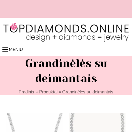
Pereiti
prie
turinio
📏 Lengvai nustatyk žiedo dydį online 👉 spausk čia
MENIU
Grandinėlės su
deimantais
Pradinis
Produktai
Grandinėlės su deimantais
Price
Price
range:
range:
7800,00 €
36600,0
through
through