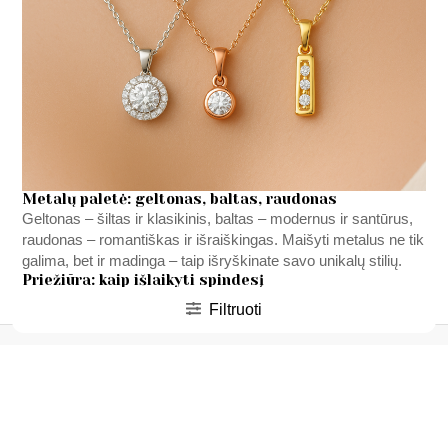
Metalų paletė: geltonas, baltas, raudonas
Geltonas – šiltas ir klasikinis, baltas – modernus ir santūrus,
raudonas – romantiškas ir išraiškingas. Maišyti metalus ne tik
galima, bet ir madinga – taip išryškinate savo unikalų stilių.
Priežiūra: kaip išlaikyti spindesį
Valykite šiltu neutralaus pH muilo tirpalu ir minkšta šluoste.
Filtruoti
Venkite chloro, agresyvių chemikalų, nes jie gali pažeisti
paviršių. Laikykite atskiruose, veliūru išklotuose maišeliuose,
kad grandinėlės nesusipainiotų.
Dovana, kuri turi vertę
Auksines grandineles – Puikus pasirinkimas jubiliejams,
krikštynoms ir vestuvių metinėms. Ji ne tik puošia, bet ir
saugo prisiminimus –
grandinėlės
dažnai perduodamos
iš