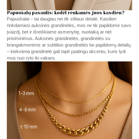
Papuošalų pasaulis: kodėl renkamės juos kasdien?
Papuošalai – tai daugiau nei tik stiliaus detalė. Kasdien
rinkdamiesi auksinės grandinėlės, mes ne tik papildome savo
įvaizdį, bet ir išreiškiame asmenybę, nuotaiką ar net
prisiminimus. Auksinės grandinėlės, grandinėlės su
brangakmenimis ar subtilios grandinėlės be papildomų detalių
– kiekviena grandinėlė gali tapti ypatingu akcentu, kuris lydi
mus nuo ryto iki vakaro.