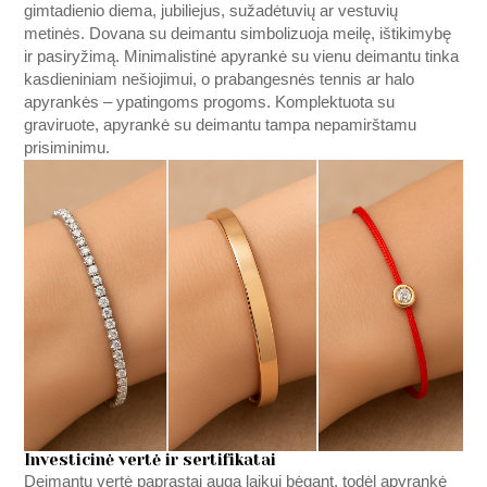
gimtadienio diema, jubiliejus, sužadėtuvių ar vestuvių
metinės. Dovana su deimantu simbolizuoja meilę, ištikimybę
ir pasiryžimą. Minimalistinė apyrankė su vienu deimantu tinka
kasdieniniam nešiojimui, o prabangesnės tennis ar halo
apyrankės – ypatingoms progoms. Komplektuota su
graviruote, apyrankė su deimantu tampa nepamirštamu
prisiminimu.
Investicinė vertė ir sertifikatai
Deimantų vertė paprastai auga laikui bėgant, todėl apyrankė