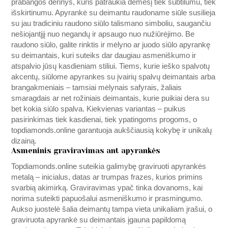
prabangos derinys, kuris patraukia dėmesį tiek subtilumu, tiek
išskirtinumu. Apyrankė su deimantu raudoname siūle susilieja
su jau tradiciniu raudono siūlo talismano simboliu, saugančiu
nešiojantįjį nuo negandų ir apsaugo nuo nužiūrėjimo. Be
raudono siūlo, galite rinktis ir mėlyno ar juodo siūlo apyrankę
su deimantais, kuri suteiks dar daugiau asmeniškumo ir
atspalvio jūsų kasdieniam stiliui. Tiems, kurie ieško spalvotų
akcentų, siūlome apyrankes su įvairių spalvų deimantais arba
brangakmeniais – tamsiai mėlynais safyrais, žaliais
smaragdais ar net rožiniais deimantais, kurie puikiai dera su
bet kokia siūlo spalva. Kiekvienas variantas – puikus
pasirinkimas tiek kasdienai, tiek ypatingoms progoms, o
topdiamonds.online
garantuoja aukščiausią kokybę ir unikalų
dizainą.
Asmeninis graviravimas ant apyrankės
Topdiamonds.online
suteikia galimybę graviruoti apyrankės
metalą – inicialus, datas ar trumpas frazes, kurios primins
svarbią akimirką. Graviravimas ypač tinka dovanoms, kai
norima suteikti papuošalui asmeniškumo ir prasmingumo.
Aukso juostelė šalia deimantų tampa vieta unikaliam įrašui, o
graviruota apyrankė su deimantais įgauna papildomą