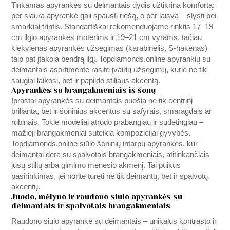
Tinkamas apyrankės su deimantais dydis užtikrina komfortą:
per siaura apyrankė gali spausti riešą, o per laisva – slysti bei
smarkiai trintis. Standartiškai rekomenduojame rinktis 17–19
cm ilgio apyrankes moterims ir 19–21 cm vyrams, tačiau
kiekvienas apyrankės užsegimas (karabinėlis, S-hakenas)
taip pat įtakoja bendrą ilgį.
Topdiamonds.online
apyrankių su
deimantais asortimente rasite įvairių užsegimų, kurie ne tik
saugiai laikosi, bet ir papildo stiliaus akcentą.
Apyrankės su brangakmeniais iš šonų
Įprastai apyrankės su deimantais puošia ne tik centrinį
briliantą, bet ir šoninius akcentus su safyrais, smaragdais ar
rubinais. Tokie modeliai atrodo prabangiau ir sudėtingiau –
mažieji brangakmeniai suteikia kompozicijai gyvybės.
Topdiamonds.online
siūlo šoninių intarpų apyrankes, kur
deimantai dera su spalvotais brangakmeniais, atitinkančiais
jūsų stilių arba gimimo mėnesio akmenį. Tai puikus
pasirinkimas, jei norite turėti ne tik deimantų, bet ir spalvotų
akcentų.
Juodo, mėlyno ir raudono siūlo apyrankės su
deimantais ir spalvotais brangakmeniais
Raudono siūlo apyrankė su deimantais – unikalus kontrasto ir