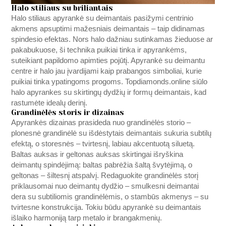
Halo stiliaus su briliantais
Halo stiliaus apyrankė su deimantais pasižymi centrinio
akmens apsuptimi mažesniais deimantais – taip didinamas
spindesio efektas. Nors halo dažniau sutinkamas žieduose ar
pakabukuose, ši technika puikiai tinka ir apyrankėms,
suteikiant papildomo apimties pojūtį. Apyrankė su deimantu
centre ir halo jau įvardijami kaip prabangos simboliai, kurie
puikiai tinka ypatingoms progoms.
Topdiamonds.online
siūlo
halo apyrankes su skirtingų dydžių ir formų deimantais, kad
rastumėte idealų derinį.
Grandinėlės storis ir dizainas
Apyrankės dizainas prasideda nuo grandinėlės storio –
plonesnė grandinėlė su išdėstytais deimantais sukuria subtilų
efektą, o storesnės – tvirtesnį, labiau akcentuotą siluetą.
Baltas auksas ir geltonas auksas skirtingai išryškina
deimantų spindėjimą: baltas pabrėžia šaltą švytėjimą, o
geltonas – šiltesnį atspalvį. Redaguokite grandinėlės storį
priklausomai nuo deimantų dydžio – smulkesni deimantai
dera su subtiliomis grandinėlėmis, o stambūs akmenys – su
tvirtesne konstrukcija. Tokiu būdu apyrankė su deimantais
išlaiko harmoniją tarp metalo ir brangakmenių.