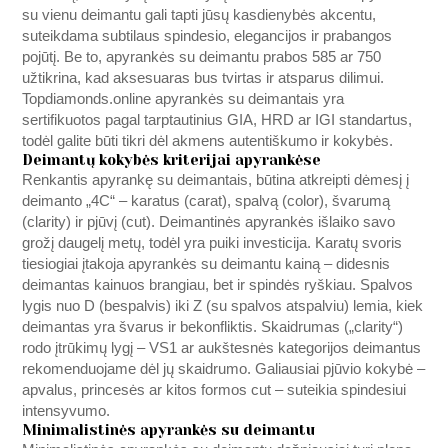
su vienu deimantu gali tapti jūsų kasdienybės akcentu,
suteikdama subtilaus spindesio, elegancijos ir prabangos
pojūtį. Be to, apyrankės su deimantu prabos 585 ar 750
užtikrina, kad aksesuaras bus tvirtas ir atsparus dilimui.
Topdiamonds.online
apyrankės su deimantais yra
sertifikuotos pagal tarptautinius GIA, HRD ar IGI standartus,
todėl galite būti tikri dėl akmens autentiškumo ir kokybės.
Deimantų kokybės kriterijai apyrankėse
Renkantis apyrankę su deimantais, būtina atkreipti dėmesį į
deimanto „4C“ – karatus (carat), spalvą (color), švarumą
(clarity) ir pjūvį (cut). Deimantinės apyrankės išlaiko savo
grožį daugelį metų, todėl yra puiki investicija. Karatų svoris
tiesiogiai įtakoja apyrankės su deimantu kainą – didesnis
deimantas kainuos brangiau, bet ir spindės ryškiau. Spalvos
lygis nuo D (bespalvis) iki Z (su spalvos atspalviu) lemia, kiek
deimantas yra švarus ir bekonfliktis. Skaidrumas („clarity“)
rodo įtrūkimų lygį – VS1 ar aukštesnės kategorijos deimantus
rekomenduojame dėl jų skaidrumo. Galiausiai pjūvio kokybė –
apvalus, princesės ar kitos formos cut – suteikia spindesiui
intensyvumo.
Minimalistinės apyrankės su deimantu