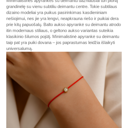
Minimalistinės apyrankės su deimantu dažniausiai turi ploną
grandinėlę su vienu subtiliu deimantu centre. Tokie subtilaus
dizaino modeliai yra puikus pasirinkimas kasdieniniam
nešiojimui, nes jie yra lengvi, neapkrauna riešo ir puikiai dera
prie kitų papuošalų. Balto aukso apyrankė su deimantu atrodo
itin modernaus stiliaus, o geltono aukso variantas suteikia
klasikinio šilumos pojūtį. Minimalistinė apyrankė su deimantu
taip pat yra puiki dovana – jos paprastumas leidžia išlaikyti
universalumą.