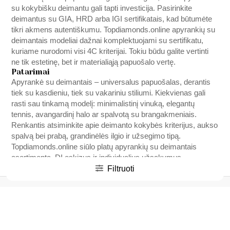
su kokybišku deimantu gali tapti investicija. Pasirinkite
deimantus su GIA, HRD arba IGI sertifikatais, kad būtumėte
tikri akmens autentiškumu.
Topdiamonds.online
apyrankių su
deimantais modeliai dažnai komplektuojami su sertifikatu,
kuriame nurodomi visi 4C kriterijai. Tokiu būdu galite vertinti
ne tik estetinę, bet ir materialiąją papuošalo vertę.
Patarimai
Apyrankė su deimantais – universalus papuošalas, derantis
tiek su kasdieniu, tiek su vakariniu stiliumi. Kiekvienas gali
rasti sau tinkamą modelį: minimalistinį vinuką, elegantų
tennis, avangardinį halo ar spalvotą su brangakmeniais.
Renkantis atsiminkite apie deimanto kokybės kriterijus, aukso
spalvą bei prabą, grandinėlės ilgio ir užsegimo tipą.
Topdiamonds.online
siūlo platų apyrankių su deimantais
asortimentą, DI eskizus ir individualius užsakymus –
Filtruoti
apsilankykite ir raskite tobulą papuošalą, kuris taps jūsų
stiliaus ir asmenybės atspindžiu.