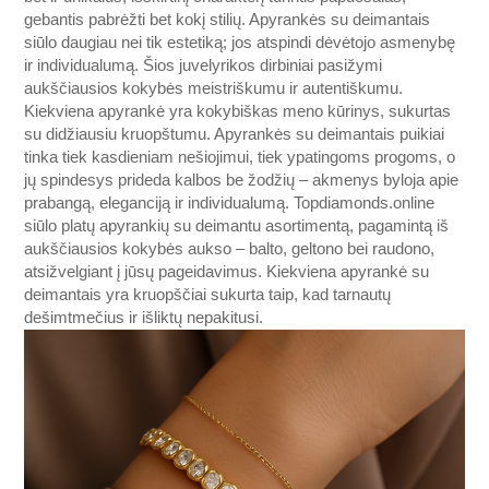
gebantis pabrėžti bet kokį stilių. Apyrankės su deimantais
siūlo daugiau nei tik estetiką; jos atspindi dėvėtojo asmenybę
ir individualumą. Šios juvelyrikos dirbiniai pasižymi
aukščiausios kokybės meistriškumu ir autentiškumu.
Kiekviena apyrankė yra kokybiškas meno kūrinys, sukurtas
su didžiausiu kruopštumu. Apyrankės su deimantais puikiai
tinka tiek kasdieniam nešiojimui, tiek ypatingoms progoms, o
jų spindesys prideda kalbos be žodžių – akmenys byloja apie
prabangą, eleganciją ir individualumą.
Topdiamonds.online
siūlo platų apyrankių su deimantu asortimentą, pagamintą iš
aukščiausios kokybės aukso – balto, geltono bei raudono,
atsižvelgiant į jūsų pageidavimus. Kiekviena apyrankė su
deimantais yra kruopščiai sukurta taip, kad tarnautų
dešimtmečius ir išliktų nepakitusi.