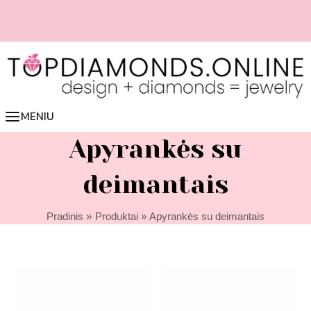
Pereiti
prie
turinio
📏 Lengvai nustatyk žiedo dydį online 👉 spausk čia
MENIU
Apyrankės su
deimantais
Pradinis
Produktai
Apyrankės su deimantais
Price
Price
range:
range:
1990,00 €
2200,00 €
through
through