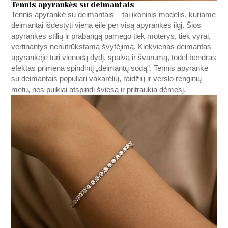
Tennis apyrankės su deimantais
Tennis apyrankė su deimantais – tai ikoninis modelis, kuriame
deimantai išdėstyti viena eile per visą apyrankės ilgį. Šios
apyrankės stilių ir prabangą pamėgo tiek moterys, tiek vyrai,
vertinantys nenutrūkstamą švytėjimą. Kiekvienas deimantas
apyrankėje turi vienodą dydį, spalvą ir švarumą, todėl bendras
efektas primena spindintį „deimantų sodą“. Tennis apyrankė
su deimantais populiari vakarėlių, raidžių ir verslo renginių
metu, nes puikiai atspindi šviesą ir pritraukia dėmesį.