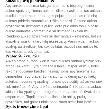
Aukso spalvų pasirinkimas
Apyrankės su deimantais gaminamos iš trijų pagrindinių
aukso spalvų: geltonas auksas išlieka klasika, baltas auksas
suteikia modernaus prabangos pojūtį, o raudonas (rožinis)
auksas prideda romantišką ir šiltą atspalvį. Geltono aukso
apyrankė su deimantais puikiai dera prie odos tonų, o balto
aukso variantas kontrastuoja su deimantų skaidrumu.
Raudono aukso apyrankės su deimantais – retesnės, bet šis
atspalvis išsiskiria tarp kitų aksesuarų. Pasirinkdami aukso
spalvą, atsižvelkite į tai, kokius kitus papuošalus nešiosite,
kad viskas atrodytų darniai.
Praba: 585 vs. 750
Aukso praba nurodo, kiek iš tikro auksas sudaro lydinio: 585
praba (14 karatų) yra tvirtesnė ir labiau atspari dilimui, todėl
rekomenduojama kasdien nešiojamoms apyrankėms su
deimantais. 750 praba (18 karatų) turi didesnį aukso kiekį,
suteikiant sodresnę spalvą ir prabangos pojūtį, tačiau yra šiek
tiek minkštesnė. Apyrankė su deimantu iš 750 prabos aukso
labiau tinka ypatingoms progoms, kur svarbesnė išvaizda nei
atsparumas.
Topdiamonds.online
siūlo abiejų prabų
apyrankes, tad galite rinktis pagal savo nešiojimo įpročius.
Dydis ir užsegimo tipai