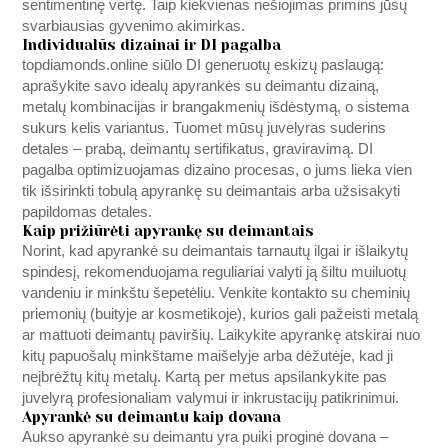
sentimentinę vertę. Taip kiekvienas nešiojimas primins jūsų
svarbiausias gyvenimo akimirkas.
Individualūs dizainai ir DI pagalba
topdiamonds.online
siūlo DI generuotų eskizų paslaugą:
aprašykite savo idealų apyrankės su deimantu dizainą,
metalų kombinacijas ir brangakmenių išdėstymą, o sistema
sukurs kelis variantus. Tuomet mūsų juvelyras suderins
detales – prabą, deimantų sertifikatus, graviravimą. DI
pagalba optimizuojamas dizaino procesas, o jums lieka vien
tik išsirinkti tobulą apyrankę su deimantais arba užsisakyti
papildomas detales.
Kaip prižiūrėti apyrankę su deimantais
Norint, kad apyrankė su deimantais tarnautų ilgai ir išlaikytų
spindesį, rekomenduojama reguliariai valyti ją šiltu muiluotų
vandeniu ir minkštu šepetėliu. Venkite kontakto su cheminių
priemonių (buityje ar kosmetikoje), kurios gali pažeisti metalą
ar mattuoti deimantų paviršių. Laikykite apyrankę atskirai nuo
kitų papuošalų minkštame maišelyje arba dėžutėje, kad ji
neįbrėžtų kitų metalų. Kartą per metus apsilankykite pas
juvelyrą profesionaliam valymui ir inkrustacijų patikrinimui.
Apyrankė su deimantu kaip dovana
Aukso apyrankė su deimantu yra puiki proginė dovana –