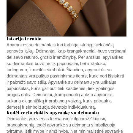
Istorija ir raida
Apyrankės su deimantais turi turtingą istoriją, siekiančią
senovės laikų. Deimantai, kaip brangakmeniai, buvo vertinami
dėl savo retumo, grožio ir amžinybę. Per amžius, apyrankės
su deimantais buvo ne tik papuošalai, bet ir statuso,
turtingumo, ir meilės simboliai. Šiandien, apyrankės su
deimantais yra puikus pasirinkimas tiems, kurie nori išsiskirti
ir pabrėžti savo stilių. Apyrankė su deimantu yra unikalus
papuošalas, kuris gali būti tiek kasdienės, tiek ypatingos
progos dalis. Deimantai, įkomponuoti į aukso apyrankę,
sukuria elegantišką ir prabangų vaizdą, kuris pritraukia
dėmesį ir simbolizuoja dėvėtojo individualumą.
Kodėl verta rinktis apyrankę su deimantu
Deimantas yra vienas kiečiausių ir ilgaamžiškiausių
brangakmenių, todėl apyrankė su deimantu simbolizuoja
tvirtumą, ištikimybę ir amžinybę. Net minimalistinė apyrankė