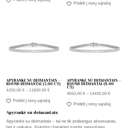
Pridėti į norų sąrašą
Price
Price
range:
range:
4250,00 €
4650,00 
through
through
11600,00 €
14450,00
APYRANKĖ SU DEIMANTAIS –
APYRANKĖ SU DEIMANTAIS –
ROUND DEIMANTAI (7.00 CT)
ROUND DEIMANTAI (8.00
CT)
4250,00
€
–
11600,00
€
4650,00
€
–
14450,00
€
Pridėti į norų sąrašą
Pridėti į norų sąrašą
Apyrankė su deimantais
Apyrankė su deimantais – tai ne tik prabangus aksesuaras,
bet ir unikalus, išskirtinį charakterį turintis papuošalas,