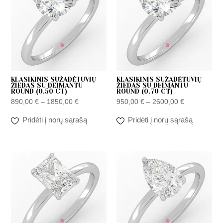
through
through
1850,00 €
2600,00 €
KLASIKINIS SUŽADĖTUVIŲ
KLASIKINIS SUŽADĖTUVIŲ
ŽIEDAS SU DEIMANTU
ŽIEDAS SU DEIMANTU
ROUND (0.50 CT)
ROUND (0.70 CT)
890,00
€
–
1850,00
€
950,00
€
–
2600,00
€
Pridėti į norų sąrašą
Pridėti į norų sąrašą
Price
Price
range:
range:
950,00 €
950,00 €
through
through
2050,00 €
2050,00 €