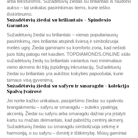
arba tekstūromis. Sužadėtuvių žiedas su briliantais iš raudono
aukso – tai unikalus pasirinkimas tiems, kurie ieško
išskirtinumo.
Sužadėtuvių žiedai su briliantais – Spindesio
Garantas
Sužadėtuvių žiedai su briliantais – vienas populiariausių
pasirinkimų, nes briliantai atspindi šviesą ir simbolizuoja
meilės ugnį. Žiedai gaminami su komforto zona, kad nešioti
juos būtų patogu net kasdien.
TOPDIAMONDS.ONLINE
siūlo
sužadėtuvių žiedų su briliantais variantus nuo minimalaus
vieno akmens iki trijų įspūdingų inkrustacijų. Sužadėtuvių
žiedai su briliantais yra aukštos kokybės papuošalai, kurie
tarnaus visą gyvenimą.
Sužadėtuvių žiedai su safyru ir smaragdu – kolekcija
Spalvų Įvairovė
Jei norite kažko unikalaus, pasipiršimo žiedas su spalvotu
brangakmeniu – safyru ar smaragdu – suteiks ypatingą
akcentą. Žiedai su safyru arba smaragdu dažnai yra įstatyti
kartu su mažais deimantais, kad pabrėžtų centrinį akmenį.
Sužadėtuvių žiedas su smaragdu simbolizuoja sėkmę ir
harmoniją, o su safyru – išmintį ir ištikimybę. Mūsų gaminiai