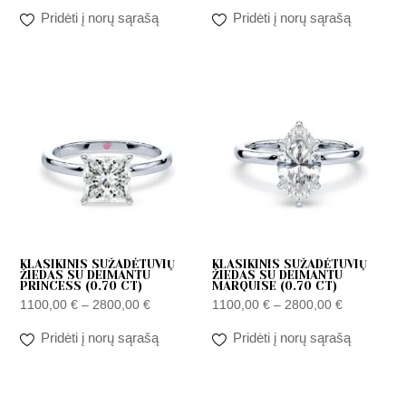
Pridėti į norų sąrašą
Pridėti į norų sąrašą
Price
Price
range:
range:
1100,00 €
1100,00 €
through
through
2800,00 €
2800,00 €
KLASIKINIS SUŽADĖTUVIŲ
KLASIKINIS SUŽADĖTUVIŲ
ŽIEDAS SU DEIMANTU
ŽIEDAS SU DEIMANTU
PRINCESS (0.70 CT)
MARQUISE (0.70 CT)
1100,00
€
–
2800,00
€
1100,00
€
–
2800,00
€
Pridėti į norų sąrašą
Pridėti į norų sąrašą
Price
Price