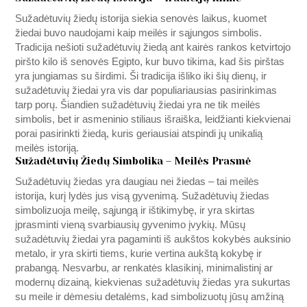
Sužadėtuvių žiedų istorija siekia senovės laikus, kuomet
žiedai buvo naudojami kaip meilės ir sąjungos simbolis.
Tradicija nešioti sužadėtuvių žiedą ant kairės rankos ketvirtojo
piršto kilo iš senovės Egipto, kur buvo tikima, kad šis pirštas
yra jungiamas su širdimi. Ši tradicija išliko iki šių dienų, ir
sužadėtuvių žiedai yra vis dar populiariausias pasirinkimas
tarp porų. Šiandien sužadėtuvių žiedai yra ne tik meilės
simbolis, bet ir asmeninio stiliaus išraiška, leidžianti kiekvienai
porai pasirinkti žiedą, kuris geriausiai atspindi jų unikalią
meilės istoriją.
Sužadėtuvių Žiedų Simbolika – Meilės Prasmė
Sužadėtuvių žiedas yra daugiau nei žiedas – tai meilės
istorija, kurį lydės jus visą gyvenimą. Sužadėtuvių žiedas
simbolizuoja meilę, sąjungą ir ištikimybę, ir yra skirtas
įprasminti vieną svarbiausių gyvenimo įvykių. Mūsų
sužadėtuvių žiedai yra pagaminti iš aukštos kokybės auksinio
metalo, ir yra skirti tiems, kurie vertina aukštą kokybę ir
prabangą. Nesvarbu, ar renkatės klasikinį, minimalistinį ar
modernų dizainą, kiekvienas sužadėtuvių žiedas yra sukurtas
su meile ir dėmesiu detalėms, kad simbolizuotų jūsų amžiną