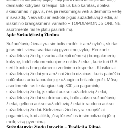
deimanto kokybės kriterijus, tokius kaip karatas, spalva,
skaidrumas ir pjūvis, nes jie reikšmingai veikia deimanto vertę
ir išvaizdą. Nesvarbu ar ieškote pigus sužadėtuvių žiedai, ar
išskirtinio brangakmens varianto –
TOPDIAMONDS.ONLINE
asortimente rasite platų pasirinkimą.
Apie Sužadėtuvių Žiedus
Sužadėtuvių žiedai yra simbolis meilės ir amžinybės, skirtas
įprasminti vieną svarbiausių gyvenimo įvykių. Renkantis
sužadėtuvių žiedą, svarbu atkreipti dėmesį į brangakmenių
kokybę, todėl rekomenduojame rinktis žiedus, kurie turi GIA
sertifikuotus brangakmenių vertinimo ekspertus. Klasikiniai
sužadėtuvių žiedai yra amžinai žiedo dizainas, kuris pabrėžia
natūralaus arba laboratorijoje užauginto brilianto grožį. Mūsų
asortimente rasite daugiau kaip 300 jau pagamintų
sužadėtuvių žiedų, įskaitant aukso sužadėtuvių žiedai,
sužadėtuvių žiedai su deimantais, balto aukso sužadėtuvių
žiedai, geltono aukso sužadėtuvių žiedai ir raudono aukso
sužadėtuvių žiedai. Kiekvienas žiedas yra kruopščiai
pagamintas, kad atitiktų jūsų lūkesčius ir simbolizuotų jūsų
meilę visą gyvenimą.
Sužadėtuvių Žiedų Istorija – Tradicijų Kilmė