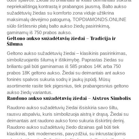
nepriekaištingą kontrastą ir prabangos jausmą. Balto aukso
sužadėtuvių žiedas su komforto zona viduje užtikrina
maksimalų dėvėjimo patogumą.
TOPDIAMONDS.ONLINE
siūlo širštesnio platų balto aukso žiedų pasirinkimą,
gaminamų iš 750 prabos aukso.
Geltono aukso sužadėtuvių žiedai – Tradicija ir
Šiluma
Geltono aukso sužadėtuvių žiedai – klasikinis pasirinkimas,
simbolizuojantis šilumą ir ištikimybę. Paprastas žiedas su
briliantu gali būti gaminamas iš 585 prabos 14K arba 750
prabos 18K geltono aukso. Žiedai su deimantais ant aukso
foninės spalvos sukuria sodrų ir jaukų įspūdį. Mūsų
asortimente rasite tiek pigesnius, tiek prabangesnius geltono
aukso žiedų variantus.
Raudono aukso sužadėtuvių žiedai – Aistros Simbolis
Raudono aukso sužadėtuvių žiedai išsiskiria savo šiltu,
rausvu atspalviu, kuris simbolizuoja aistrą ir drąsą. Žiedai su
deimantais ant raudono aukso fono sukuria išskirtinį derinį.
Raudono aukso sužadėtuvių žiedo dizainas gali būti tiek
klasikinis, tiek modernesnis, pavyzdžiui, su inkrustacijomis