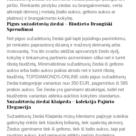
piršto. Renkantis pirslybu ziedas su brangakmeniais, verta
atkreipti dėmesį į metalą (balto aukso, geltono aukso ar
platinos) ir brangakmenio kokybę.
Pigus sužadėtuvių žiedai – Biudžeto Draugiški
Sprendimai
Net pigus sužadėtuvių žiedai gali tapti įspūdingu pasirinkimu,
jei renkatės paprastesnį dizainą ir mažesnį deimantą arba
moissanitą. Yra itin svarbu atidžiai apsvarstyti žiedo dydį,
kokybę ir tinkamumą partnerio asmeniniam stiliui net ir turint
ribotą biudžetą. Minimalistiniai sužadėtuvių žiedai iš geltono
aukso arba balto aukso puikiai atrodo net ir turint ribotą
biudžetą.
TOPDIAMONDS.ONLINE
siūlo pigus sužadėtuvių
žiedai kategorijoje variantus nuo 350 EUR, pagamintus iš 585
prabos aukso. Šie žiedai yra gaminami atsakingai, todėl net
biudžetinis variantas atitinka aukštos kokybės standartus.
Sužadėtuvių žiedai Klaipėda – kolekcija Pajūrio
Elegancija
Sužadėtuvių žiedai Klaipėda mūsų klientams pajūryje suteikia
galimybę rinktis tiek klasikinį briliantą, tiek spalvotą akmenį.
Žiedus gaminame tiek iš geltono, tiek iš balto aukso, taip pat
raudono aukso, kad geriausiai atitiktų pajūrio švytėjimą.