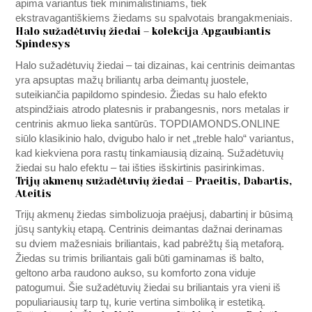
apima variantus tiek minimalistiniams, tiek
ekstravagantiškiems žiedams su spalvotais brangakmeniais.
Halo sužadėtuvių žiedai – kolekcija Apgaubiantis
Spindesys
Halo sužadėtuvių žiedai – tai dizainas, kai centrinis deimantas
yra apsuptas mažų briliantų arba deimantų juostele,
suteikiančia papildomo spindesio. Žiedas su halo efekto
atspindžiais atrodo platesnis ir prabangesnis, nors metalas ir
centrinis akmuo lieka santūrūs.
TOPDIAMONDS.ONLINE
siūlo klasikinio halo, dvigubo halo ir net „treble halo“ variantus,
kad kiekviena pora rastų tinkamiausią dizainą. Sužadėtuvių
žiedai su halo efektu – tai išties išskirtinis pasirinkimas.
Trijų akmenų sužadėtuvių žiedai – Praeitis, Dabartis,
Ateitis
Trijų akmenų žiedas simbolizuoja praėjusį, dabartinį ir būsimą
jūsų santykių etapą. Centrinis deimantas dažnai derinamas
su dviem mažesniais briliantais, kad pabrėžtų šią metaforą.
Žiedas su trimis briliantais gali būti gaminamas iš balto,
geltono arba raudono aukso, su komforto zona viduje
patogumui. Šie sužadėtuvių žiedai su briliantais yra vieni iš
populiariausių tarp tų, kurie vertina simboliką ir estetiką.