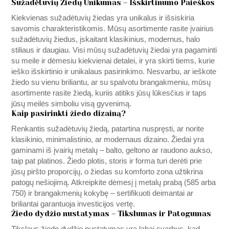
Sužadėtuvių Žiedų Unikumas – Išskirtinumo Paieškos
Kiekvienas sužadėtuvių žiedas yra unikalus ir išsiskiria
savomis charakteristikomis. Mūsų asortimente rasite įvairius
sužadėtuvių žiedus, įskaitant klasikinius, modernus, halo
stiliaus ir daugiau. Visi mūsų sužadėtuvių žiedai yra pagaminti
su meile ir dėmesiu kiekvienai detalei, ir yra skirti tiems, kurie
ieško išskirtinio ir unikalaus pasirinkimo. Nesvarbu, ar ieškote
žiedo su vienu briliantu, ar su spalvotu brangakmeniu, mūsų
asortimente rasite žiedą, kuriis atitiks jūsų lūkesčius ir taps
jūsų meilės simboliu visą gyvenimą.
Kaip pasirinkti žiedo dizainą?
Renkantis sužadėtuvių žiedą, patartina nuspręsti, ar norite
klasikinio, minimalistinio, ar modernaus dizaino. Žiedai yra
gaminami iš įvairių metalų – balto, geltono ar raudono aukso,
taip pat platinos. Žiedo plotis, storis ir forma turi derėti prie
jūsų piršto proporcijų, o žiedas su komforto zona užtikrina
patogų nešiojimą. Atkreipkite dėmesį į metalų prabą (585 arba
750) ir brangakmenių kokybę – sertifikuoti deimantai ar
briliantai garantuoja investicijos vertę.
Žiedo dydžio nustatymas – Tikslumas ir Patogumas