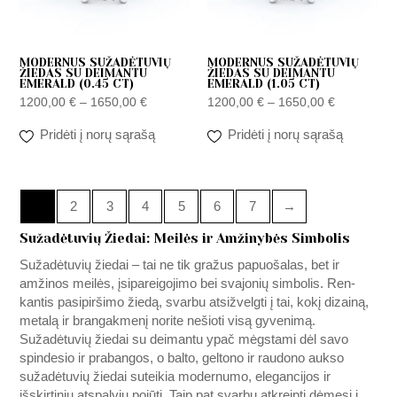
MODERNUS SUŽADĖTUVIŲ
MODERNUS SUŽADĖTUVIŲ
ŽIEDAS SU DEIMANTU
ŽIEDAS SU DEIMANTU
EMERALD (0.45 CT)
EMERALD (1.05 CT)
1200,00
€
–
1650,00
€
1200,00
€
–
1650,00
€
Pridėti į norų sąrašą
Pridėti į norų sąrašą
1
2
3
4
5
6
7
→
Sužadėtuvių Žiedai: Meilės ir Amžinybės Simbolis
Sužadėtuvių žiedai – tai ne tik gražus papuošalas, bet ir
amžinos meilės, įsipareigojimo bei svajonių simbolis. Ren­
kantis pasipiršimo žiedą, svarbu atsižvelgti į tai, kokį dizainą,
metalą ir brangakmenį norite nešioti visą gyvenimą.
Sužadėtuvių žiedai su deimantu ypač mėgstami dėl savo
spindesio ir prabangos, o balto, geltono ir raudono aukso
sužadėtuvių žiedai suteikia modernumo, elegancijos ir
išskirtinių atspalvių pojūtį. Taip pat svarbu atkreipti dėmesį į