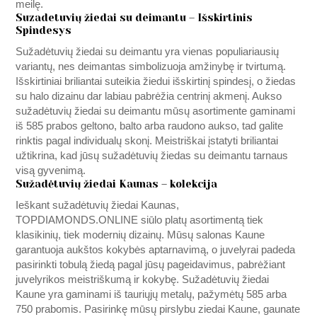
meilę.
Suzadetuvių žiedai su deimantu – Išskirtinis
Spindesys
Sužadėtuvių žiedai su deimantu yra vienas populiariausių
variantų, nes deimantas simbolizuoja amžinybę ir tvirtumą.
Išskirtiniai briliantai suteikia žiedui išskirtinį spindesį, o žiedas
su halo dizainu dar labiau pabrėžia centrinį akmenį. Aukso
sužadėtuvių žiedai su deimantu mūsų asortimente gaminami
iš 585 prabos geltono, balto arba raudono aukso, tad galite
rinktis pagal individualų skonį. Meistriškai įstatyti briliantai
užtikrina, kad jūsų sužadėtuvių žiedas su deimantu tarnaus
visą gyvenimą.
Sužadėtuvių žiedai Kaunas – kolekcija
Ieškant sužadėtuvių žiedai Kaunas,
TOPDIAMONDS.ONLINE
siūlo platų asortimentą tiek
klasikinių, tiek modernių dizainų. Mūsų salonas Kaune
garantuoja aukštos kokybės aptarnavimą, o juvelyrai padeda
pasirinkti tobulą žiedą pagal jūsų pageidavimus, pabrėžiant
juvelyrikos meistriškumą ir kokybę. Sužadėtuvių žiedai
Kaune yra gaminami iš tauriųjų metalų, pažymėtų 585 arba
750 prabomis. Pasirinkę mūsų pirslybu ziedai Kaune, gaunate