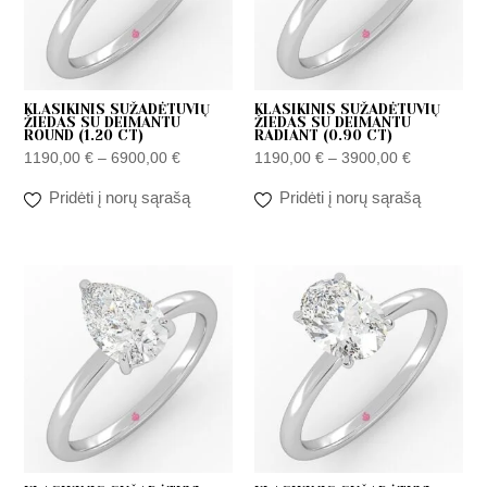
KLASIKINIS SUŽADĖTUVIŲ
KLASIKINIS SUŽADĖTUVIŲ
ŽIEDAS SU DEIMANTU
ŽIEDAS SU DEIMANTU
ROUND (1.20 CT)
RADIANT (0.90 CT)
1190,00
€
–
6900,00
€
1190,00
€
–
3900,00
€
Pridėti į norų sąrašą
Pridėti į norų sąrašą
Price
Price
range:
range:
1190,00 €
1190,00 €
through
through
4400,00 €
3900,00 €