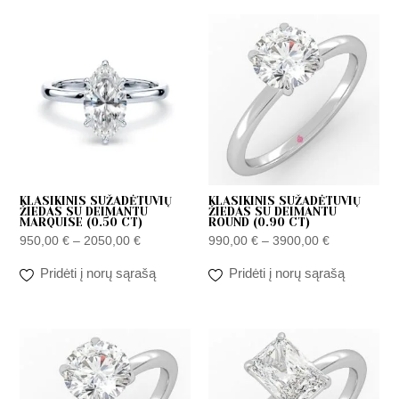
Price
Price
range:
range:
950,00 €
990,00 €
through
through
2050,00 €
3900,00 €
KLASIKINIS SUŽADĖTUVIŲ
KLASIKINIS SUŽADĖTUVIŲ
ŽIEDAS SU DEIMANTU
ŽIEDAS SU DEIMANTU
MARQUISE (0.50 CT)
ROUND (0.90 CT)
950,00
€
–
2050,00
€
990,00
€
–
3900,00
€
Pridėti į norų sąrašą
Pridėti į norų sąrašą
Price
Price
range:
range:
1100,00 €
1100,00 €
through
through
5200,00 €
2800,00 €