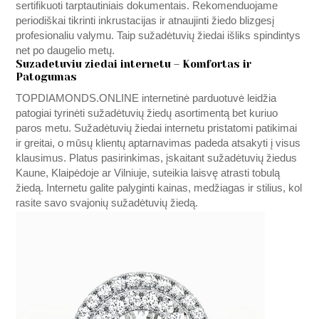
sertifikuoti tarptautiniais dokumentais. Rekomenduojame
periodiškai tikrinti inkrustacijas ir atnaujinti žiedo blizgesį
profesionaliu valymu. Taip sužadėtuvių žiedai išliks spindintys
net po daugelio metų.
Suzadetuviu ziedai internetu – Komfortas ir
Patogumas
TOPDIAMONDS.ONLINE
internetinė parduotuvė leidžia
patogiai tyrinėti sužadėtuvių žiedų asortimentą bet kuriuo
paros metu. Sužadėtuvių žiedai internetu pristatomi patikimai
ir greitai, o mūsų klientų aptarnavimas padeda atsakyti į visus
klausimus. Platus pasirinkimas, įskaitant sužadėtuvių žiedus
Kaune, Klaipėdoje ar Vilniuje, suteikia laisvę atrasti tobulą
žiedą. Internetu galite palyginti kainas, medžiagas ir stilius, kol
rasite savo svajonių sužadėtuvių žiedą.