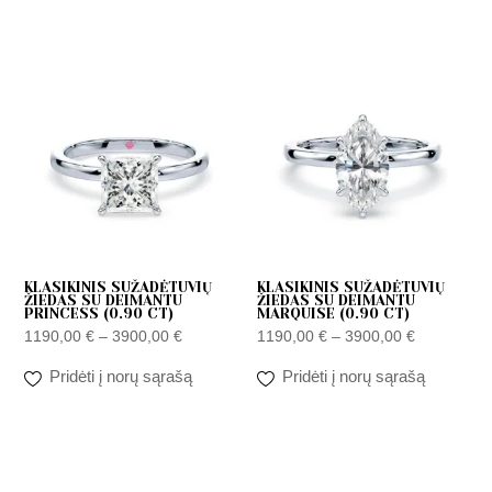
Price
Price
range:
range:
1190,00 €
1190,00 €
through
through
3900,00 €
3900,00 €
KLASIKINIS SUŽADĖTUVIŲ
KLASIKINIS SUŽADĖTUVIŲ
ŽIEDAS SU DEIMANTU
ŽIEDAS SU DEIMANTU
PRINCESS (0.90 CT)
MARQUISE (0.90 CT)
1190,00
€
–
3900,00
€
1190,00
€
–
3900,00
€
Pridėti į norų sąrašą
Pridėti į norų sąrašą
Price
Price
range:
range:
1200,00 €
1200,00 €