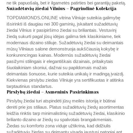
ne tik papuošalą, bet ir ilgametės patirties bei garantijų paketą.
Sužadėtuvių žiedai Vilnius – Pagrindinė Kolekcija
TOPDIAMONDS.ONLINE
vitrina Vilniuje suteikia galimybę
išsirinkti iš daugiau nei 300 gaminių, įskaitant sužadėtuvių
žiedai Vilnius ir pasipiršimo žiedai su briliantais. Vestuvinį
žiedą sukurti pagal jūsų idėjas galima tiek klasikiniame, tiek
modernaus dizaino stiliuje. Sužadėtuvių žiedai su deimantais
mūsų Vilniaus salone demonstruoja aukščiausią kokybę ir
konkurencingas kainas. Modernūs sužadėtuvių žiedai
pasižymi stilingais ir elegantiškais dizainais, pritaikytais
šiuolaikiniam skoniui, dažnai su papildomais mažais
deimantais šonuose, kurie suteikia unikalų ir madingą įvaizdį.
Kiekvienas pirslybu ziedas Vilniuje yra sertifikuotas ir atitinka
tarptautinius standartus.
Pirslybų žiedai – Asmeninis Pasirinkimas
Pirslybų žiedai turi atspindėti jūsų meilės istoriją ir būtinai
derėti prie jos stiliaus. Platus sužadėtuvių žiedų asortimentas
leidžia rinktis tarp minimalistinių sužadėtuvių žiedai, klasikinio
brilianto dizaino ar žiedų su spalvotais brangakmeniais.
Žiedas su komforto zona viduje užtikrina, kad didžiulis
sužadėtuvių žiedas su deimantu visada jaustųsi patogiai ant