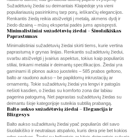
Sužadėtuvių žiedai su deimantais Klaipėdoje yra vieni
populiariausių pasirinkimų tarp porų, ieškančių elegancijos.
Renkantis žiedą reikia atsižvelgti į metalą, akmens dydį ir
žiedo dizainą – mūsų ekspertai padės jums apsispręsti.
Minimalistiniai sužadėtuvių žiedai – Šiuolaikiškas
Paprastumas
Minimalistiniai sužadėtuvių žiedai skirti tiems, kurie vertina
paprastumą ir grynas linijas. Renkantis sužadėtuvių žiedui,
svarbu atsižvelgti į įvairius aspektus, tokius kaip populiarūs
stiliai, tinkami metalai ir deimantų specifikacijos. Žiedai yra
gaminami iš plonos aukso juostelės – 585 prabos geltono,
balto ar raudono aukso – be papildomų inkrustacijų ar
ornamentų. Tokie sužadėtuvių žiedai yra lengvi ir patogūs
nešioti kasdien, o žiedas su komforto zona dar labiau
pagerina patogumą. Net paprastas sužadėtuvių žiedas su
deimantu šioje kategorijoje suteikia subtilią prabangą.
Balto aukso sužadėtuvių žiedai – Elegancija ir
Blizgesys
Balto aukso sužadėtuvių žiedai ypač populiarūs dėl savo
šiuolaikiško ir neutralaus atspalvio, kuris dera prie bet kokios
odos spalvos. Žiedai su briliantais ar kitais deimantais sukuria