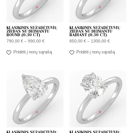
KLASIKINIS SUŽADĖTUVIŲ
KLASIKINIS SUŽADĖTUVIŲ
ŽIEDAS SU DEIMANTU
ŽIEDAS SU DEIMANTU
ROUND (0.30 CT)
RADIANT (0.30 CT)
790,00
€
–
990,00
€
850,00
€
–
1300,00
€
Pridėti į norų sąrašą
Pridėti į norų sąrašą
Price
Price
range:
range:
850,00 €
850,00 €
through
through
1300,00 €
1300,00 €
KLASIKINIS SUŽADĖTUVIŲ
KLASIKINIS SUŽADĖTUVIŲ