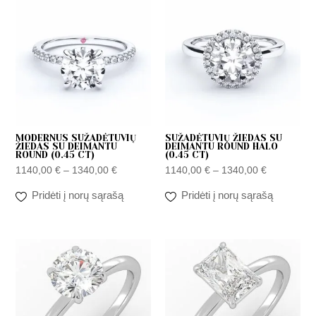
range:
range:
1140,00 €
1140,00 €
through
through
1340,00 €
1340,00 €
MODERNUS SUŽADĖTUVIŲ
SUŽADĖTUVIŲ ŽIEDAS SU
ŽIEDAS SU DEIMANTU
DEIMANTU ROUND HALO
ROUND (0.45 CT)
(0.45 CT)
1140,00
€
–
1340,00
€
1140,00
€
–
1340,00
€
Pridėti į norų sąrašą
Pridėti į norų sąrašą
Price
Price
range:
range:
1190,00 €
1190,00 €
through
through
6900,00 €
3900,00 €