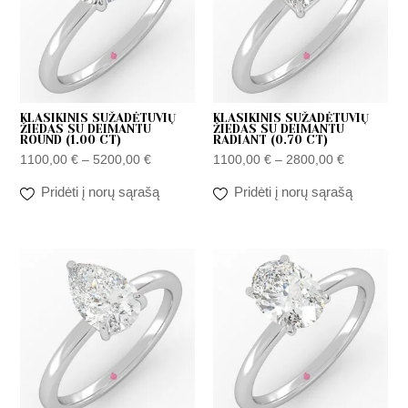
KLASIKINIS SUŽADĖTUVIŲ
KLASIKINIS SUŽADĖTUVIŲ
ŽIEDAS SU DEIMANTU
ŽIEDAS SU DEIMANTU
ROUND (1.00 CT)
RADIANT (0.70 CT)
1100,00
€
–
5200,00
€
1100,00
€
–
2800,00
€
Pridėti į norų sąrašą
Pridėti į norų sąrašą
Price
Price
range:
range:
1100,00 €
1100,00 €
through
through
2800,00 €
2800,00 €