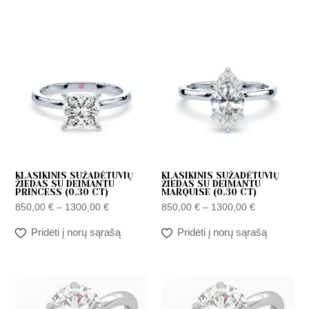
Price
Price
range:
range:
850,00 €
850,00 €
through
through
1300,00 €
1300,00 €
KLASIKINIS SUŽADĖTUVIŲ
KLASIKINIS SUŽADĖTUVIŲ
ŽIEDAS SU DEIMANTU
ŽIEDAS SU DEIMANTU
PRINCESS (0.30 CT)
MARQUISE (0.30 CT)
850,00
€
–
1300,00
€
850,00
€
–
1300,00
€
Pridėti į norų sąrašą
Pridėti į norų sąrašą
Price
Price
range:
range:
890,00 €
950,00 €