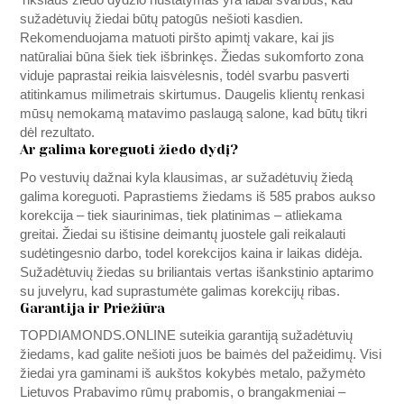
Tikslaus žiedo dydžio nustatymas yra labai svarbus, kad
sužadėtuvių žiedai būtų patogūs nešioti kasdien.
Rekomenduojama matuoti piršto apimtį vakare, kai jis
natūraliai būna šiek tiek išbrinkęs. Žiedas sukomforto zona
viduje paprastai reikia laisvėlesnis, todėl svarbu pasverti
atitinkamus milimetrais skirtumus. Daugelis klientų renkasi
mūsų nemokamą matavimo paslaugą salone, kad būtų tikri
dėl rezultato.
Ar galima koreguoti žiedo dydį?
Po vestuvių dažnai kyla klausimas, ar sužadėtuvių žiedą
galima koreguoti. Paprastiems žiedams iš 585 prabos aukso
korekcija – tiek siaurinimas, tiek platinimas – atliekama
greitai. Žiedai su ištisine deimantų juostele gali reikalauti
sudėtingesnio darbo, todel korekcijos kaina ir laikas didėja.
Sužadėtuvių žiedas su briliantais vertas išankstinio aptarimo
su juvelyru, kad suprastumėte galimas korekcijų ribas.
Garantija ir Priežiūra
TOPDIAMONDS.ONLINE
suteikia garantiją sužadėtuvių
žiedams, kad galite nešioti juos be baimės del pažeidimų. Visi
žiedai yra gaminami iš aukštos kokybės metalo, pažymėto
Lietuvos Prabavimo rūmų prabomis, o brangakmeniai –