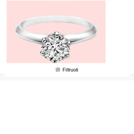
Filtruoti
Kodėl rinktis
TOPDIAMONDS.ONLINE
?
TOPDIAMONDS.ONLINE
– patikimiausia vieta įsigyti
sužadėtuvių žiedą, nes siūlome aukštos kokybės metalus,
sertifikuotus deimantus ir konkurencingas sužadėtuvių žiedų
kainos. Mūsų juvelyrai per 30 metų patirties pagaminę