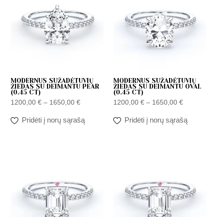
through
through
1650,00 €
1650,00 €
MODERNUS SUŽADĖTUVIŲ
MODERNUS SUŽADĖTUVIŲ
ŽIEDAS SU DEIMANTU PEAR
ŽIEDAS SU DEIMANTU OVAL
(0.45 CT)
(0.45 CT)
1200,00
€
–
1650,00
€
1200,00
€
–
1650,00
€
Pridėti į norų sąrašą
Pridėti į norų sąrašą
Price
Price
range:
range:
1200,00 €
1200,00 €
through
through
1650,00 €
1650,00 €