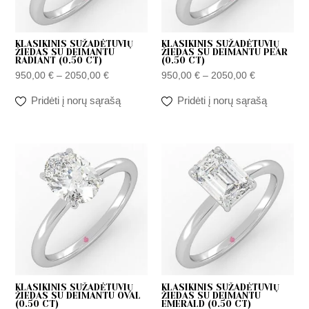
KLASIKINIS SUŽADĖTUVIŲ
KLASIKINIS SUŽADĖTUVIŲ
ŽIEDAS SU DEIMANTU
ŽIEDAS SU DEIMANTU PEAR
RADIANT (0.50 CT)
(0.50 CT)
950,00
€
–
2050,00
€
950,00
€
–
2050,00
€
Pridėti į norų sąrašą
Pridėti į norų sąrašą
Price
Price
range:
range:
950,00 €
950,00 €
through
through
2200,00 €
2050,00 €
KLASIKINIS SUŽADĖTUVIŲ
KLASIKINIS SUŽADĖTUVIŲ
ŽIEDAS SU DEIMANTU OVAL
ŽIEDAS SU DEIMANTU
(0.50 CT)
EMERALD (0.50 CT)