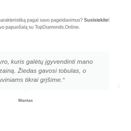
charakteristiką pagal savo pageidavimus?
Susisiekite
!
 savo papuošalą su
TopDiamonds.Online
.
yro, kuris galėtų įgyvendinti mano
zainą. Žiedas gavosi tobulas, o
viniams tikrai grįšime.“
Mantas