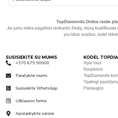
TopDiamonds.Online
rasite pla
Jei jums reikia pagalbos renkantis žiedą, mūsų kvalifikuota 
yra labai svarbus, todėl re
SUSISIEKITE SU MUMIS
KODĖL TOPDIA
+370 679 50000
Apie mus
Naujienos
Parašykite mums
TopDiamonds ko
Ypatingi pasiūlym
Susisiekite WhatsApp
Paslaugos
Užklausos forma
Apsilankykite salone