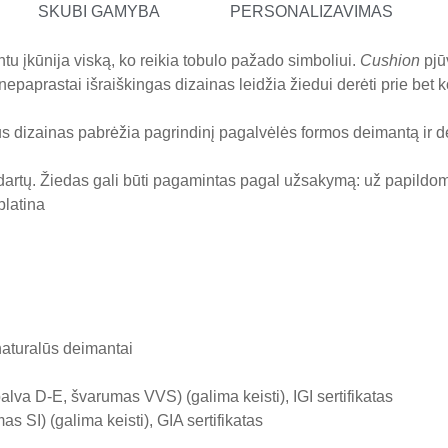
SKUBI GAMYBA
PERSONALIZAVIMAS
u įkūnija viską, ko reikia tobulo pažado simboliui.
Cushion
pjū
epaprastai išraiškingas dizainas leidžia žiedui derėti prie bet k
lus dizainas pabrėžia pagrindinį pagalvėlės formos deimantą ir dera
dartų. Žiedas gali būti pagamintas pagal užsakymą: už papild
platina
naturalūs deimantai
lva D-E, švarumas VVS) (galima keisti), IGI sertifikatas
 SI) (galima keisti), GIA sertifikatas