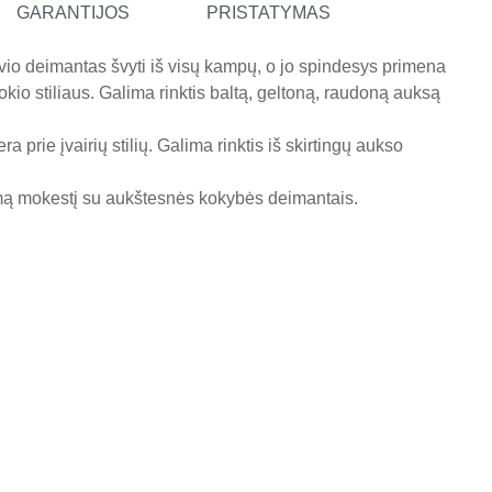
GARANTIJOS
PRISTATYMAS
vio deimantas švyti iš visų kampų, o jo spindesys primena
okio stiliaus. Galima rinktis baltą, geltoną, raudoną auksą
 prie įvairių stilių. Galima rinktis iš skirtingų aukso
omą mokestį su aukštesnės kokybės deimantais.