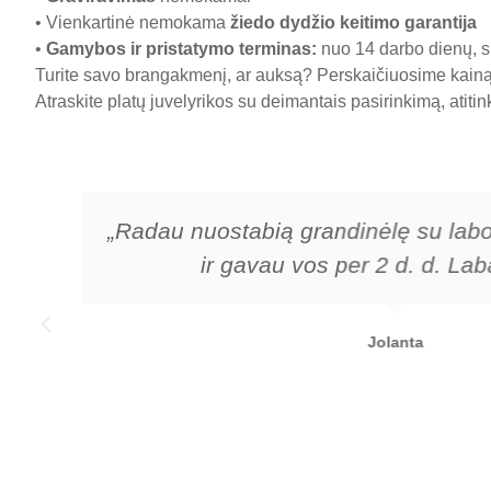
• Vienkartinė nemokama
žiedo dydžio keitimo garantija
•
Gamybos ir pristatymo terminas
:
nuo 14 darbo dienų, sk
Turite savo brangakmenį, ar auksą? Perskaičiuosime kainą 
Atraskite platų juvelyrikos su deimantais pasirinkimą, atiti
„Radau nuostabią grandinėlę su labo
ir gavau vos per 2 d. d. Laba
Jolanta