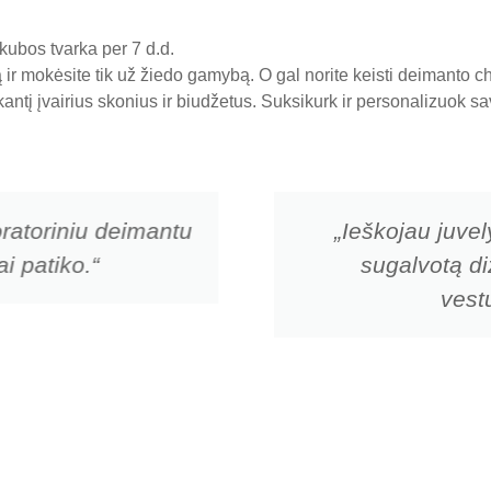
ubos tvarka per 7 d.d.
ir mokėsite tik už žiedo gamybą. O gal norite keisti deimanto 
nkantį įvairius skonius ir biudžetus. Suksikurk ir personalizuok
ratoriniu deimantu
„Ieškojau juvel
i patiko.“
sugalvotą di
vestu