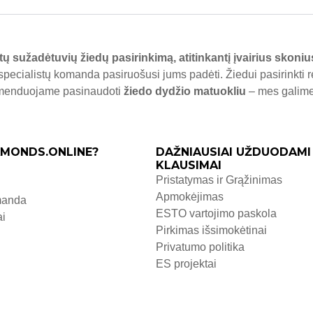
tų sužadėtuvių žiedų pasirinkimą, atitinkantį įvairius skoniu
specialistų komanda pasiruošusi jums padėti. Žiedui pasirinkti 
komenduojame pasinaudoti
žiedo dydžio matuokliu
– mes galime j
MONDS.ONLINE?
DAŽNIAUSIAI UŽDUODAMI
KLAUSIMAI
Pristatymas ir Grąžinimas
Apmokėjimas
manda
ESTO vartojimo paskola
ai
Pirkimas išsimokėtinai
Privatumo politika
ES projektai