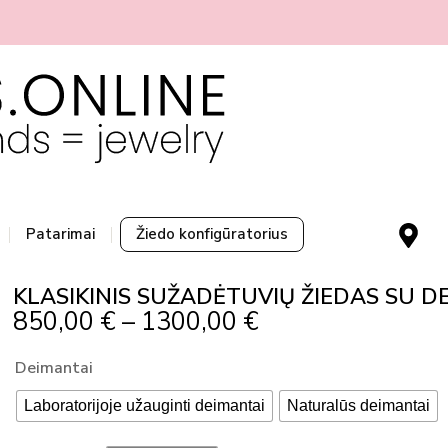
M
Patarimai
Žiedo konfigūratorius
a
p
KLASIKINIS SUŽADĖTUVIŲ ŽIEDAS SU DE
-
Price
850,00
€
–
1300,00
€
m
Range:
a
produkto
Deimantai
r
850,00 €
kiekis:
k
Through
Laboratorijoje užauginti deimantai
Naturalūs deimantai
KLASIKINIS
e
1300,00 €
SUŽADĖTUVIŲ
r