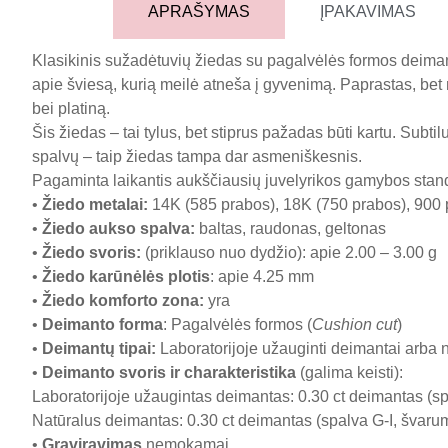
APRAŠYMAS
ĮPAKAVIMAS
Klasikinis sužadėtuvių žiedas su pagalvėlės formos deimant
apie šviesą, kurią meilė atneša į gyvenimą. Paprastas, bet n
bei platiną.
Šis žiedas – tai tylus, bet stiprus pažadas būti kartu. Subti
spalvų – taip žiedas tampa dar asmeniškesnis.
Pagaminta laikantis aukščiausių juvelyrikos gamybos stan
•
Žiedo metalai
:
14K (585 prabos), 18K (750 prabos), 900 
•
Žiedo aukso spalva
:
baltas, raudonas, geltonas
•
Žiedo svoris
:
(priklauso nuo dydžio): apie 2.00 – 3.00 g
•
Žiedo karūnėlės plotis
: apie 4.25 mm
•
Žiedo komforto zona
:
yra
•
Deimanto forma
: Pagalvėlės formos (
Cushion cut
)
•
Deimantų tipai
:
Laboratorijoje užauginti deimantai arba 
•
Deimanto svoris ir charakteristika
(galima keisti):
Laboratorijoje užaugintas deimantas: 0.30 ct deimantas (spa
Natūralus deimantas: 0.30 ct deimantas (spalva G-I, švarumas
•
Graviravimas
nemokamai