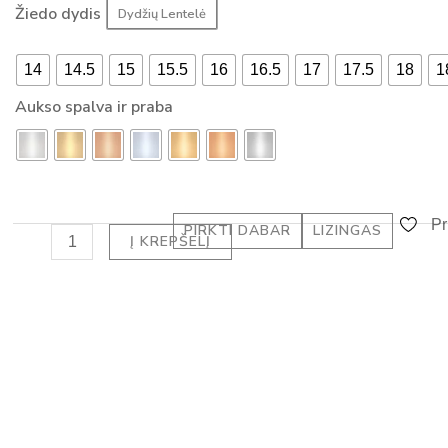
ŽIEDAS
Žiedo dydis
Dydžių Lentelė
-
SU
a
DEIMANTU
l
14
14.5
15
15.5
16
16.5
17
17.5
18
1
CUSHION
t
Aukso spalva ir praba
(0.30
ct)
Pr
PIRKTI DABAR
LIZINGAS
Į KREPŠELĮ