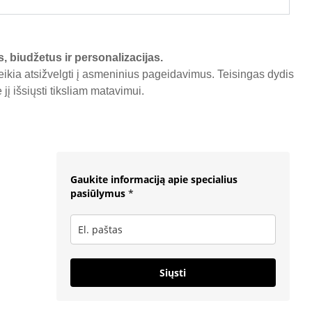
s, biudžetus ir personalizacijas.
reikia atsižvelgti į asmeninius pageidavimus. Teisingas dydis
į išsiųsti tiksliam matavimui.
Gaukite informaciją apie specialius
pasiūlymus
*
Siųsti
F
I
W