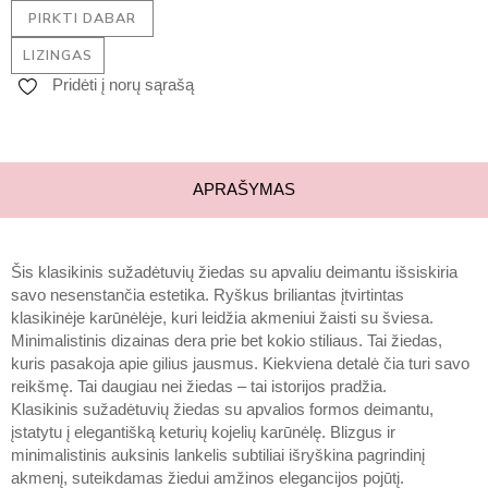
PIRKTI DABAR
LIZINGAS
Pridėti į norų sąrašą
APRAŠYMAS
Šis klasikinis sužadėtuvių žiedas su apvaliu deimantu išsiskiria
savo nesenstančia estetika. Ryškus briliantas įtvirtintas
klasikinėje karūnėlėje, kuri leidžia akmeniui žaisti su šviesa.
Minimalistinis dizainas dera prie bet kokio stiliaus. Tai žiedas,
kuris pasakoja apie gilius jausmus. Kiekviena detalė čia turi savo
reikšmę. Tai daugiau nei žiedas – tai istorijos pradžia.
Klasikinis sužadėtuvių žiedas su apvalios formos deimantu,
įstatytu į elegantišką keturių kojelių karūnėlę. Blizgus ir
minimalistinis auksinis lankelis subtiliai išryškina pagrindinį
akmenį, suteikdamas žiedui amžinos elegancijos pojūtį.