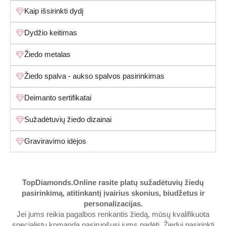
Kaip išsirinkti dydį
Dydžio keitimas
Žiedo metalas
Žiedo spalva - aukso spalvos pasirinkimas
Deimanto sertifikatai
Sužadėtuvių žiedo dizainai
Graviravimo idėjos
TopDiamonds.Online
rasite platų sužadėtuvių žiedų
pasirinkimą, atitinkantį įvairius skonius, biudžetus ir
personalizacijas.
Jei jums reikia pagalbos renkantis žiedą, mūsų kvalifikuota
specialistų komanda pasiruošusi jums padėti. Žiedui pasirinkti