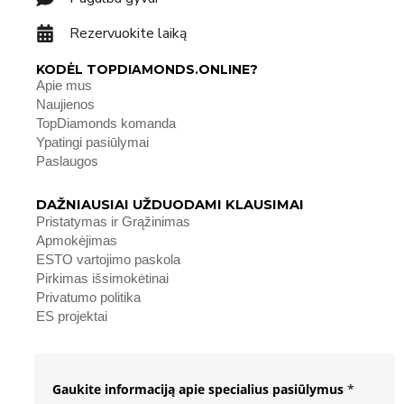
Rezervuokite laiką
KODĖL TOPDIAMONDS.ONLINE?
Apie mus
Naujienos
TopDiamonds komanda
Ypatingi pasiūlymai
Paslaugos
DAŽNIAUSIAI UŽDUODAMI KLAUSIMAI
Pristatymas ir Grąžinimas
Apmokėjimas
ESTO vartojimo paskola
Pirkimas išsimokėtinai
Privatumo politika
ES projektai
Gaukite informaciją apie specialius pasiūlymus
*