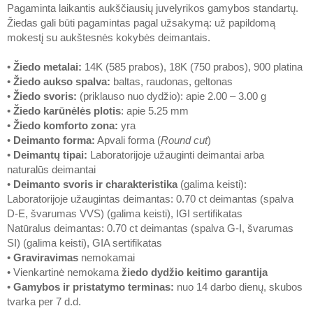
Pagaminta laikantis aukščiausių juvelyrikos gamybos standartų.
Žiedas gali būti pagamintas pagal užsakymą: už papildomą
mokestį su aukštesnės kokybės deimantais.
•
Žiedo metalai
:
14K (585 prabos), 18K (750 prabos), 900 platina
•
Žiedo aukso spalva
:
baltas, raudonas, geltonas
•
Žiedo svoris
:
(priklauso nuo dydžio): apie 2.00 – 3.00 g
•
Žiedo karūnėlės plotis
: apie 5.25 mm
•
Žiedo komforto zona
:
yra
•
Deimanto forma
:
Apvali forma (
Round cut
)
•
Deimantų tipai
:
Laboratorijoje užauginti deimantai arba
naturalūs deimantai
•
Deimanto svoris ir charakteristika
(galima keisti):
Laboratorijoje užaugintas deimantas: 0.70 ct deimantas (spalva
D-E, švarumas VVS) (galima keisti), IGI sertifikatas
Natūralus deimantas: 0.70 ct deimantas (spalva G-I, švarumas
SI) (galima keisti), GIA sertifikatas
•
Graviravimas
nemokamai
• Vienkartinė nemokama
žiedo dydžio keitimo garantija
•
Gamybos ir pristatymo terminas
:
nuo 14 darbo dienų, skubos
tvarka per 7 d.d.