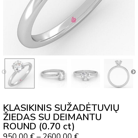
KLASIKINIS SUŽADĖTUVIŲ
ŽIEDAS SU DEIMANTU
ROUND (0.70 ct)
Price
950,00
€
–
2600,00
€