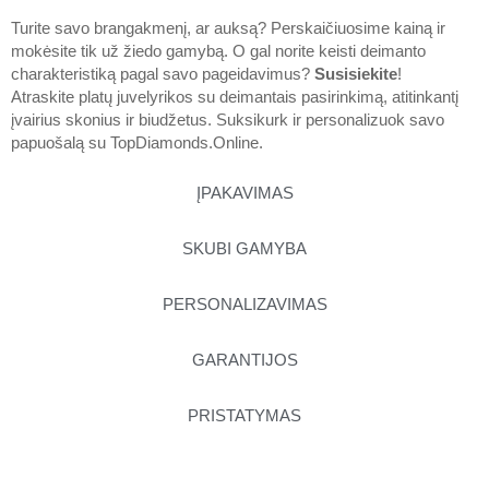
Turite savo brangakmenį, ar auksą? Perskaičiuosime kainą ir
mokėsite tik už žiedo gamybą. O gal norite keisti deimanto
charakteristiką pagal savo pageidavimus?
Susisiekite
!
Atraskite platų juvelyrikos su deimantais pasirinkimą, atitinkantį
įvairius skonius ir biudžetus. Suksikurk ir personalizuok savo
papuošalą su
TopDiamonds.Online
.
ĮPAKAVIMAS
SKUBI GAMYBA
PERSONALIZAVIMAS
GARANTIJOS
PRISTATYMAS