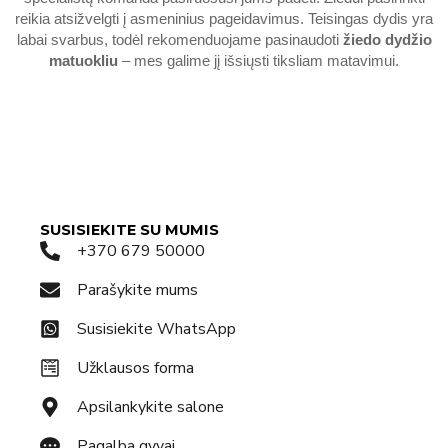
reikia atsižvelgti į asmeninius pageidavimus. Teisingas dydis yra
labai svarbus, todėl rekomenduojame pasinaudoti
žiedo dydžio
matuokliu
– mes galime jį išsiųsti tiksliam matavimui.
SUSISIEKITE SU MUMIS
+370 679 50000
Parašykite mums
Susisiekite WhatsApp
Užklausos forma
Apsilankykite salone
Pagalba gyvai