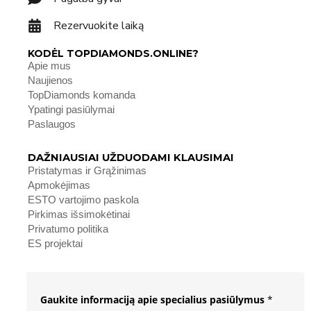
Rezervuokite laiką
KODĖL TOPDIAMONDS.ONLINE?
Apie mus
Naujienos
TopDiamonds komanda
Ypatingi pasiūlymai
Paslaugos
DAŽNIAUSIAI UŽDUODAMI KLAUSIMAI
Pristatymas ir Grąžinimas
Apmokėjimas
ESTO vartojimo paskola
Pirkimas išsimokėtinai
Privatumo politika
ES projektai
Gaukite informaciją apie specialius pasiūlymus
*