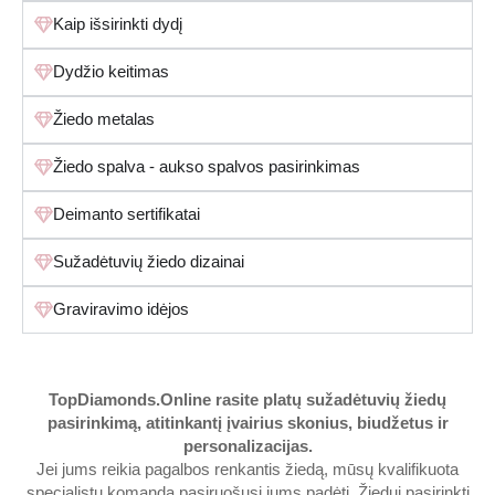
Kaip išsirinkti dydį
Dydžio keitimas
Žiedo metalas
Žiedo spalva - aukso spalvos pasirinkimas
Deimanto sertifikatai
Sužadėtuvių žiedo dizainai
Graviravimo idėjos
TopDiamonds.Online
rasite platų sužadėtuvių žiedų
pasirinkimą, atitinkantį įvairius skonius, biudžetus ir
personalizacijas.
Jei jums reikia pagalbos renkantis žiedą, mūsų kvalifikuota
specialistų komanda pasiruošusi jums padėti. Žiedui pasirinkti