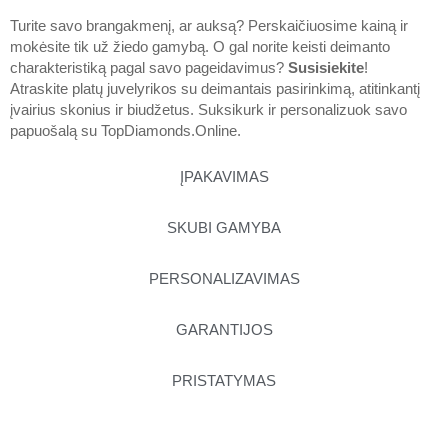
Turite savo brangakmenį, ar auksą? Perskaičiuosime kainą ir
mokėsite tik už žiedo gamybą. O gal norite keisti deimanto
charakteristiką pagal savo pageidavimus?
Susisiekite
!
Atraskite platų juvelyrikos su deimantais pasirinkimą, atitinkantį
įvairius skonius ir biudžetus. Suksikurk ir personalizuok savo
papuošalą su
TopDiamonds.Online
.
ĮPAKAVIMAS
SKUBI GAMYBA
PERSONALIZAVIMAS
GARANTIJOS
PRISTATYMAS