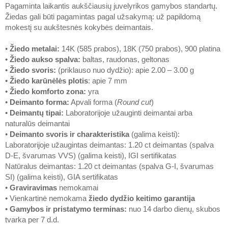
Pagaminta laikantis aukščiausių juvelyrikos gamybos standartų.
Žiedas gali būti pagamintas pagal užsakymą: už papildomą
mokestį su aukštesnės kokybės deimantais.
•
Žiedo metalai
:
14K (585 prabos), 18K (750 prabos), 900 platina
•
Žiedo aukso spalva
:
baltas, raudonas, geltonas
•
Žiedo svoris
:
(priklauso nuo dydžio): apie 2.00 – 3.00 g
•
Žiedo karūnėlės plotis
: apie 7 mm
•
Žiedo komforto zona
:
yra
•
Deimanto forma
:
Apvali forma (
Round cut
)
•
Deimantų tipai
:
Laboratorijoje užauginti deimantai arba
naturalūs deimantai
•
Deimanto svoris ir charakteristika
(galima keisti):
Laboratorijoje užaugintas deimantas: 1.20 ct deimantas (spalva
D-E, švarumas VVS) (galima keisti), IGI sertifikatas
Natūralus deimantas: 1.20 ct deimantas (spalva G-I, švarumas
SI) (galima keisti), GIA sertifikatas
•
Graviravimas
nemokamai
• Vienkartinė nemokama
žiedo dydžio keitimo garantija
•
Gamybos ir pristatymo terminas
:
nuo 14 darbo dienų, skubos
tvarka per 7 d.d.