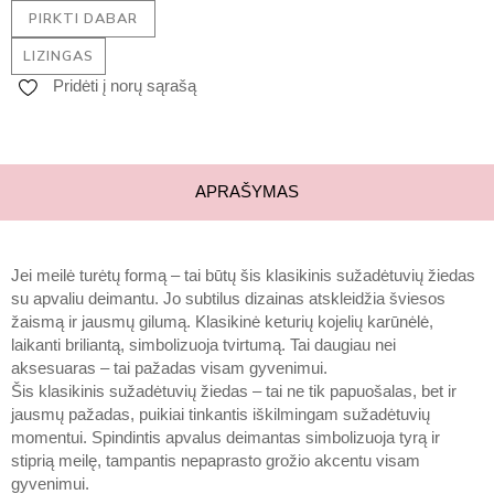
PIRKTI DABAR
LIZINGAS
Pridėti į norų sąrašą
APRAŠYMAS
Jei meilė turėtų formą – tai būtų šis klasikinis sužadėtuvių žiedas
su apvaliu deimantu. Jo subtilus dizainas atskleidžia šviesos
žaismą ir jausmų gilumą. Klasikinė keturių kojelių karūnėlė,
laikanti briliantą, simbolizuoja tvirtumą. Tai daugiau nei
aksesuaras – tai pažadas visam gyvenimui.
Šis klasikinis sužadėtuvių žiedas – tai ne tik papuošalas, bet ir
jausmų pažadas, puikiai tinkantis iškilmingam sužadėtuvių
momentui. Spindintis apvalus deimantas simbolizuoja tyrą ir
stiprią meilę, tampantis nepaprasto grožio akcentu visam
gyvenimui.