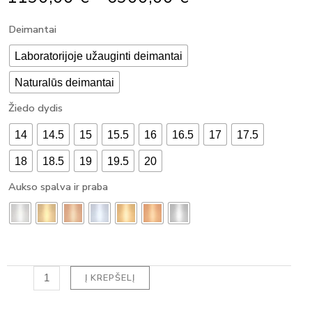
Range:
produkto
Deimantai
1190,00 €
kiekis:
Through
KLASIKINIS
Laboratorijoje užauginti deimantai
6900,00 €
SUŽADĖTUVIŲ
Naturalūs deimantai
ŽIEDAS
SU
Žiedo dydis
DEIMANTU
ROUND
14
14.5
15
15.5
16
16.5
17
17.5
(1.20
ct)
18
18.5
19
19.5
20
Aukso spalva ir praba
Į KREPŠELĮ