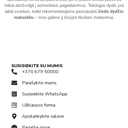
reikia atsižvelgti į asmeninius pageidavimus. Teisingas dydis yra
labai svarbus, todėl rekomenduojame pasinaudoti
žiedo dydžio
matuokliu
– mes galime jį išsiųsti tiksliam matavimui.
SUSISIEKITE SU MUMIS
+370 679 50000
Parašykite mums
Susisiekite WhatsApp
Užklausos forma
Apsilankykite salone
Pagalba gyvai