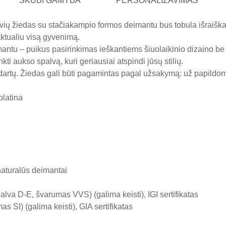
SKUBI GAMYBA
PERSONALIZAVIMAS
ėtuvių žiedas su stačiakampio formos deimantu bus tobula išraišk
 aktualiu visą gyvenimą.
tu – puikus pasirinkimas ieškantiems šiuolaikinio dizaino be joki
kti aukso spalvą, kuri geriausiai atspindi jūsų stilių.
dartų. Žiedas gali būti pagamintas pagal užsakymą: už papild
platina
naturalūs deimantai
lva D-E, švarumas VVS) (galima keisti), IGI sertifikatas
 SI) (galima keisti), GIA sertifikatas