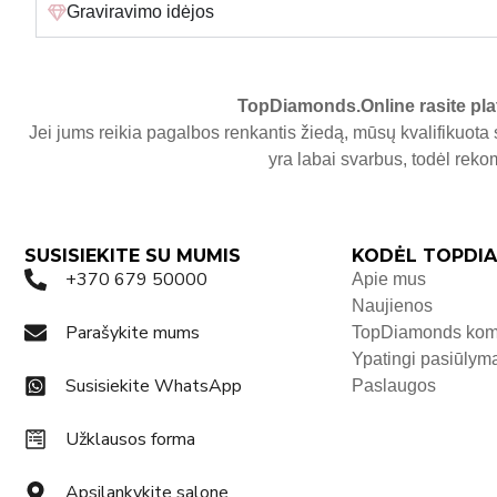
Graviravimo idėjos
TopDiamonds.Online
rasite pla
Jei jums reikia pagalbos renkantis žiedą, mūsų kvalifikuota 
yra labai svarbus, todėl re
SUSISIEKITE SU MUMIS
KODĖL TOPDIA
+370 679 50000
Apie mus
Naujienos
Parašykite mums
TopDiamonds ko
Ypatingi pasiūlym
Susisiekite WhatsApp
Paslaugos
Užklausos forma
Apsilankykite salone