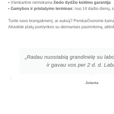
• Vienkartinė nemokama
žiedo dydžio keitimo garantija
•
Gamybos ir pristatymo terminas
:
nuo 14 darbo dienų, sk
Turite savo brangakmenį, ar auksą? Perskaičiuosime kainą 
Atraskite platų juvelyrikos su deimantais pasirinkimą, atiti
„Radau nuostabią grandinėlę su labo
ir gavau vos per 2 d. d. Laba
Jolanta