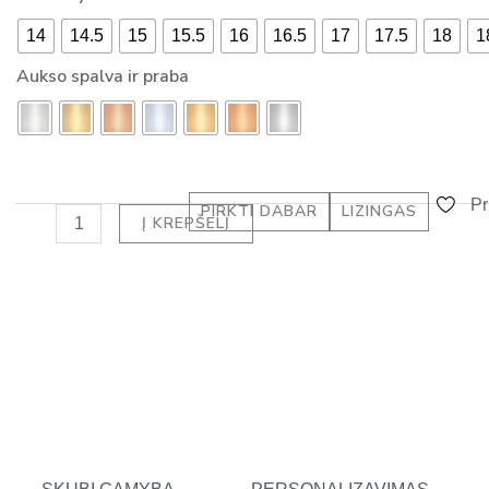
ŽIEDAS
-
14
14.5
15
15.5
16
16.5
17
17.5
18
1
SU
a
DEIMANTU
Aukso spalva ir praba
l
RADIANT
t
(0.50
ct)
Pr
PIRKTI DABAR
LIZINGAS
Į KREPŠELĮ