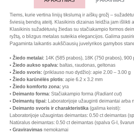
APRAŠYMAS
ĮPAKAVIMAS
Tiems, kurie vertina linijų tikslumą ir aiškų grožį – sužad
šviesią bendrą ateitį. Klasikinis dizainas leidžia jam išlikti
Klasikinis sužadėtuvių žiedas su stačiakampio formos deiman
ryžtą, o blizgus metalas suteikia elegancijos. Galima pasirin
Pagaminta laikantis aukščiausių juvelyrikos gamybos stan
•
Žiedo metalai
:
14K (585 prabos), 18K (750 prabos), 900 
•
Žiedo aukso spalva
:
baltas, raudonas, geltonas
•
Žiedo svoris
:
(priklauso nuo dydžio): apie 2.00 – 3.00 g
•
Žiedo karūnėlės plotis
: apie 6.2 x 3.2 mm
•
Žiedo komforto zona
:
yra
•
Deimanto forma
: Stačiakampio forma (
Radiant cut
)
•
Deimantų tipai
:
Laboratorijoje užauginti deimantai arba 
•
Deimanto svoris ir charakteristika
(galima keisti):
Laboratorijoje užaugintas deimantas: 0.50 ct deimantas (spa
Natūralus deimantas: 0.50 ct deimantas (spalva G-I, švarumas
•
Graviravimas
nemokamai