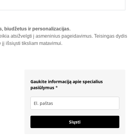
s, biudžetus ir personalizacijas.
reikia atsižvelgti į asmeninius pageidavimus. Teisingas dydis
į išsiųsti tiksliam matavimui.
Gaukite informaciją apie specialius
pasiūlymus
*
Siųsti