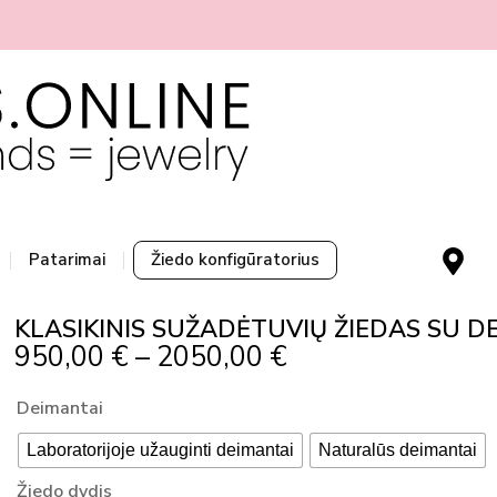
M
Patarimai
Žiedo konfigūratorius
a
p
KLASIKINIS SUŽADĖTUVIŲ ŽIEDAS SU DE
-
Price
950,00
€
–
2050,00
€
m
Range:
a
produkto
Deimantai
r
950,00 €
kiekis:
k
Through
Laboratorijoje užauginti deimantai
Naturalūs deimantai
KLASIKINIS
e
2050,00 €
SUŽADĖTUVIŲ
Žiedo dydis
r