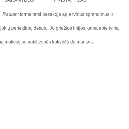
GARANTIJOS
PRISTATYMAS
a.
Radiant
forma tarsi pasakoja apie tvirtus sprendimus ir
ų perteklinių detalių. Jo griežtos linijos kalba apie tvirtą
omą mokestį su aukštesnės kokybės deimantais.