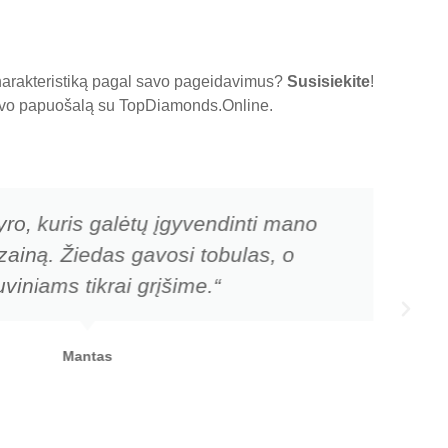
charakteristiką pagal savo pageidavimus?
Susisiekite
!
 savo papuošalą su
TopDiamonds.Online
.
yro, kuris galėtų įgyvendinti mano
zainą. Žiedas gavosi tobulas, o
viniams tikrai grįšime.“
Mantas