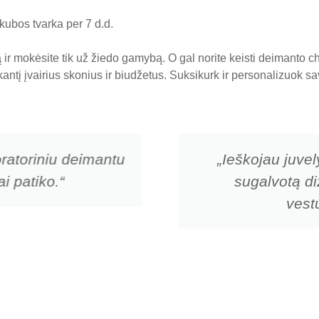
ubos tvarka per 7 d.d.
ir mokėsite tik už žiedo gamybą. O gal norite keisti deimanto 
nkantį įvairius skonius ir biudžetus. Suksikurk ir personalizuok
ratoriniu deimantu
„Ieškojau juvel
i patiko.“
sugalvotą di
vestu