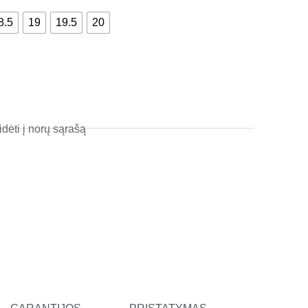
l
8.5
19
19.5
20
t
idėti į norų sąrašą