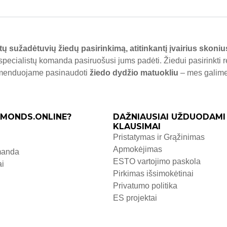
tų sužadėtuvių žiedų pasirinkimą, atitinkantį įvairius skoniu
specialistų komanda pasiruošusi jums padėti. Žiedui pasirinkti 
komenduojame pasinaudoti
žiedo dydžio matuokliu
– mes galime j
MONDS.ONLINE?
DAŽNIAUSIAI UŽDUODAMI
KLAUSIMAI
Pristatymas ir Grąžinimas
Apmokėjimas
manda
ESTO vartojimo paskola
ai
Pirkimas išsimokėtinai
Privatumo politika
ES projektai