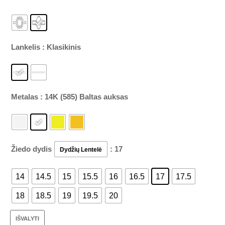
Lankelis
: Klasikinis
Metalas
: 14K (585) Baltas auksas
Žiedo dydis
: 17
Dydžių Lentelė
14
14.5
15
15.5
16
16.5
17
17.5
18
18.5
19
19.5
20
IŠVALYTI