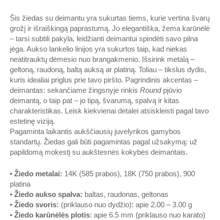
Šis žiedas su deimantu yra sukurtas tiems, kurie vertina švarų
grožį ir išraiškingą paprastumą. Jo elegantiška, žema karūnėlė
– tarsi subtili pakyla, leidžianti deimantui spindėti savo pilna
jėga. Aukso lankelio linijos yra sukurtos taip, kad niekas
neatitrauktų dėmesio nuo brangakmenio. Išsirink metalą –
geltoną, raudoną, baltą auksą ar platiną. Toliau – tikslus dydis,
kuris idealiai priglus prie tavo piršto. Pagrindinis akcentas –
deimantas: sekančiame žingsnyje rinkis
Round
pjūvio
deimantą, o taip pat – jo tipą, švarumą, spalvą ir kitas
charakteristikas. Leisk kiekvienai detalei atsiskleisti pagal tavo
estetinę viziją.
Pagaminta laikantis aukščiausių juvelyrikos gamybos
standartų. Žiedas gali būti pagamintas pagal užsakymą: už
papildomą mokestį su aukštesnės kokybės deimantais.
•
Ž
iedo metalai
:
14K (585 prabos), 18K (750 prabos), 900
platina
•
Žiedo aukso spalva
:
baltas, raudonas, geltonas
•
Žiedo svoris
:
(priklauso nuo dydžio): apie 2.00 – 3.00 g
•
Žiedo karūnėlės plotis
: apie 6.5 mm (priklauso nuo karato)