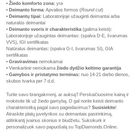
•
Žiedo komforto zona
:
yra
•
Deimanto forma
: Apvalios formos (
Round cut
)
•
Deimantų tipai
:
Laboratorijoje užauginti deimantai arba
naturalūs deimantai
•
Deimanto svoris ir charakteristika
(galima keisti):
Laboratorijoje užaugintas deimantas: (spalva D-E, švarumas
VVS), IGI sertifikatas
Natūralus deimantas: (spalva G-I, švarumas SI), GIA
sertifikatas
•
Graviravimas
nemokamai
• Vienkartinė nemokama
žiedo dydžio keitimo garantija
•
Gamybos ir pristatymo terminas
:
nuo 14-21 darbo dienos,
skubos tvarka per 7 d.d.
Turite savo brangakmenį, ar auksą? Perskaičiuosime kainą ir
mokėsite tik už žiedo gamybą. O gal norite keisti deimanto
charakteristiką pagal savo pageidavimus?
Susisiekite
!
Atraskite platų juvelyrikos su deimantais pasirinkimą,
atitinkantį įvairius skonius ir biudžetu. Suksikurk ir
personalizuok savo papuošalą su
TopDiamonds.Online
.