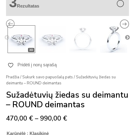
3
Rezultatas
3D
Price
Pridėti į norų sąrašą
range:
Pradžia
/
Sukurk savo papuošalą pats
/ Sužadėtuvių žiedas su
deimantu – ROUND deimantas
470,00 €
Sužadėtuvių žiedas su deimantu
through
– ROUND deimantas
990,00 €
470,00
€
–
990,00
€
Karūnėlė
: Klasikinė