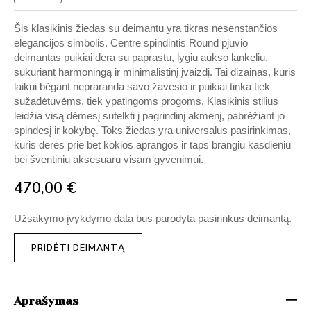
Šis klasikinis žiedas su deimantu yra tikras nesenstančios
elegancijos simbolis. Centre spindintis Round pjūvio
deimantas puikiai dera su paprastu, lygiu aukso lankeliu,
sukuriant harmoningą ir minimalistinį įvaizdį. Tai dizainas, kuris
laikui bėgant nepraranda savo žavesio ir puikiai tinka tiek
sužadėtuvėms, tiek ypatingoms progoms. Klasikinis stilius
leidžia visą dėmesį sutelkti į pagrindinį akmenį, pabrėžiant jo
spindesį ir kokybę. Toks žiedas yra universalus pasirinkimas,
kuris derės prie bet kokios aprangos ir taps brangiu kasdieniu
bei šventiniu aksesuaru visam gyvenimui.
470,00
€
Užsakymo įvykdymo data bus parodyta pasirinkus deimantą.
PRIDĖTI DEIMANTĄ
Aprašymas