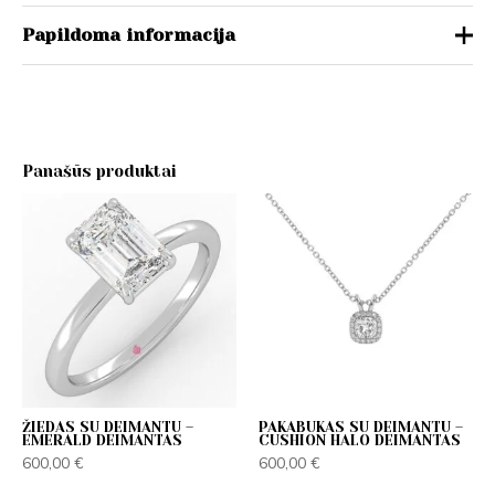
Papildoma informacija
Karūnėlė
Halo, Klasikinė
Lankelis
Klasikinis, Modernus
Panašūs produktai
(900) Platina, 14K (585) Baltas
auksas, 14K (585) Geltonas
Metalas
auksas, 14K (585) Raudonas
auksas
14, 14.5, 15, 15.5, 16, 16.5, 17,
Žiedo dydis
17.5, 18, 18.5, 19, 19.5, 20
ŽIEDAS SU DEIMANTU –
PAKABUKAS SU DEIMANTU –
EMERALD DEIMANTAS
CUSHION HALO DEIMANTAS
600,00
€
600,00
€