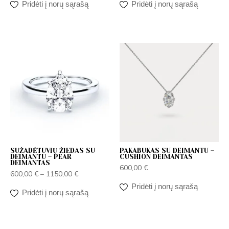
Pridėti į norų sąrašą
Pridėti į norų sąrašą
Price
range:
600,00 €
through
1150,00 €
SUŽADĖTUVIŲ ŽIEDAS SU
PAKABUKAS SU DEIMANTU –
DEIMANTU – PEAR
CUSHION DEIMANTAS
DEIMANTAS
600,00
€
600,00
€
–
1150,00
€
Pridėti į norų sąrašą
Pridėti į norų sąrašą