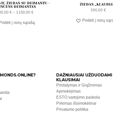
IŲ ŽIEDAS SU DEIMANTU –
ŽIEDAS „KLAUDIJ
INCESS DEIMANTAS
300,00
€
00,00
€
–
1150,00
€
Pridėti į norų sąr
Pridėti į norų sąrašą
MONDS.ONLINE?
DAŽNIAUSIAI UŽDUODAMI
KLAUSIMAI
Pristatymas ir Grąžinimas
Apmokėjimas
manda
ESTO vartojimo paskola
ai
Pirkimas išsimokėtinai
Privatumo politika