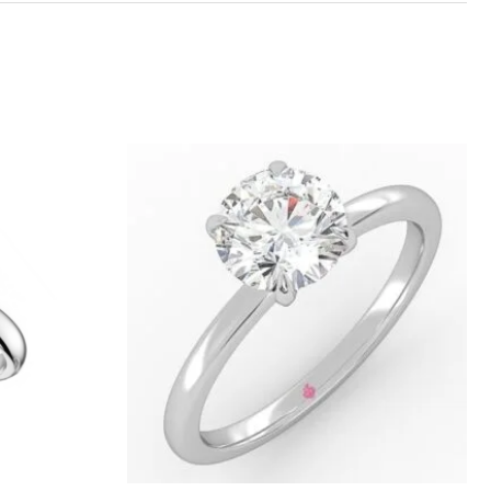
altas auksas, 14K (585) Geltonas auksas, 14K (585)
 17, 17.5, 18, 18.5, 19, 19.5, 20