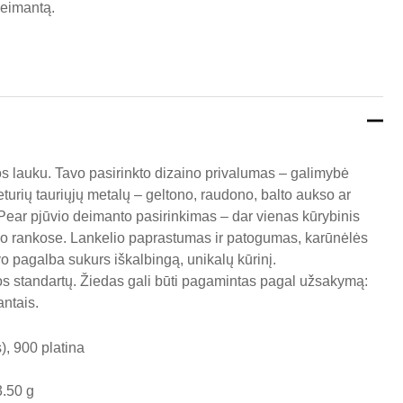
eimantą.
s lauku. Tavo pasirinkto dizaino privalumas – galimybė
 keturių tauriųjų metalų – geltono, raudono, balto aukso ar
ją. Pear pjūvio deimanto pasirinkimas – dar vienas kūrybinis
avo rankose. Lankelio paprastumas ir patogumas, karūnėlės
 pagalba sukurs iškalbingą, unikalų kūrinį.
s standartų. Žiedas gali būti pagamintas pagal užsakymą:
ntais.
, 900 platina
3.50 g