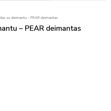
l
t
edas su deimantu – PEAR deimantas
imantu – PEAR deimantas