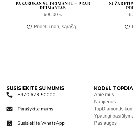
PAKABUKAS SU DEIMANTU – PEAR
SUŽADĖTUV
DEIMANTAS
PR
600,00
€
6
Pridėti į norų sąrašą
SUSISIEKITE SU MUMIS
KODĖL TOPDIA
+370 679 50000
Apie mus
Naujienos
Parašykite mums
TopDiamonds ko
Ypatingi pasiūlym
Susisiekite WhatsApp
Paslaugos