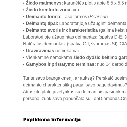
•
Žiedo matmenys
:
karunėlės plotis apie 8.5 x 5.5
•
Žiedo komforto zona
:
yra
•
Deimanto forma
: Lašo formos (
Pear cut
)
•
Deimantų tipai
:
Laboratorijoje užauginti deimanta
•
Deimanto svoris ir charakteristika
(galima keisti)
Laboratorijoje užaugintas deimantas: (spalva D-E, š
Natūralus deimantas: (spalva G-I, švarumas SI), GIA 
•
Graviravimas
nemokamai
• Vienkartinė nemokama
žiedo dydžio keitimo gara
•
Gamybos ir pristatymo terminas
:
nuo 14 darbo di
Turite savo brangakmenį, ar auksą? Perskaičiuosime 
deimanto charakteristiką pagal savo pageidavimus
Atraskite platų juvelyrikos su deimantais pasirinkimą,
personalizuok savo papuošalą su
TopDiamonds.Onl
Papildoma informacija