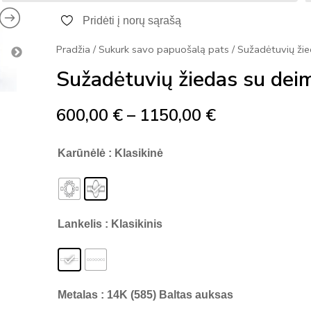
-
Price
Pridėti į norų sąrašą
a
range:
l
Pradžia
/
Sukurk savo papuošalą pats
/ Sužadėtuvių ži
t
600,00 €
Sužadėtuvių žiedas su de
through
600,00
€
–
1150,00
€
1150,00 €
Karūnėlė
: Klasikinė
Lankelis
: Klasikinis
Metalas
: 14K (585) Baltas auksas