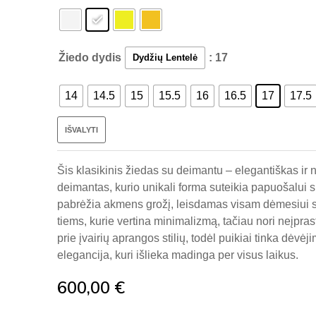
Žiedo dydis
: 17
Dydžių Lentelė
14
14.5
15
15.5
16
16.5
17
17.5
IŠVALYTI
Šis klasikinis žiedas su deimantu – elegantiškas ir 
deimantas, kurio unikali forma suteikia papuošalui s
pabrėžia akmens grožį, leisdamas visam dėmesiui sute
tiems, kurie vertina minimalizmą, tačiau nori neįpra
prie įvairių aprangos stilių, todėl puikiai tinka dėvė
elegancija, kuri išlieka madinga per visus laikus.
600,00
€