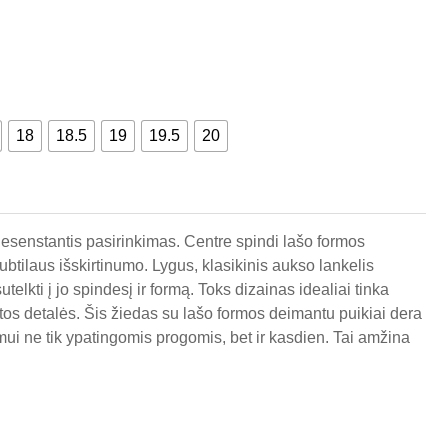
18
18.5
19
19.5
20
nesenstantis pasirinkimas. Centre spindi lašo formos
ubtilaus išskirtinumo. Lygus, klasikinis aukso lankelis
lkti į jo spindesį ir formą. Toks dizainas idealiai tinka
stos detalės. Šis žiedas su lašo formos deimantu puikiai dera
jimui ne tik ypatingomis progomis, bet ir kasdien. Tai amžina