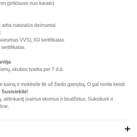
 mm (priklauso nuo karato)
i arba naturalūs deimantai
:
varumas VVS), IGI sertifikatas
sertifikatas
ntija
enų, skubos tvarka per 7 d.d.
kainą ir mokėsite tik už žiedo gamybą. O gal norite keisti
?
Susisiekite
!
 atitinkantį įvairius skonius ir biudžetus. Suksikurk ir
ine
.