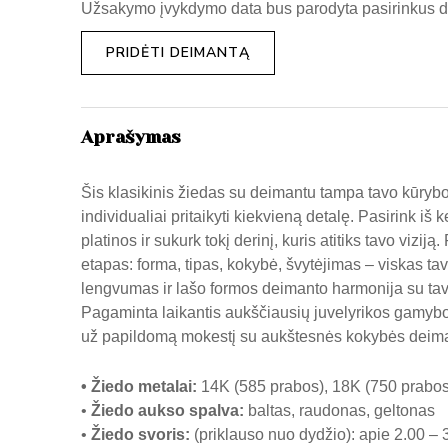
Užsakymo įvykdymo data bus parodyta pasirinkus d
PRIDĖTI DEIMANTĄ
Aprašymas
Šis klasikinis žiedas su deimantu tampa tavo kūrybo
individualiai pritaikyti kiekvieną detalę. Pasirink iš
platinos ir sukurk tokį derinį, kuris atitiks tavo vizi
etapas: forma, tipas, kokybė, švytėjimas – viskas t
lengvumas ir lašo formos deimanto harmonija su tavo
Pagaminta laikantis aukščiausių juvelyrikos gamybo
už papildomą mokestį su aukštesnės kokybės deima
•
Ž
iedo metalai
:
14K (585 prabos), 18K (750 prabos)
•
Žiedo aukso spalva
:
baltas, raudonas, geltonas
•
Žiedo svoris
:
(priklauso nuo dydžio): apie 2.00 – 