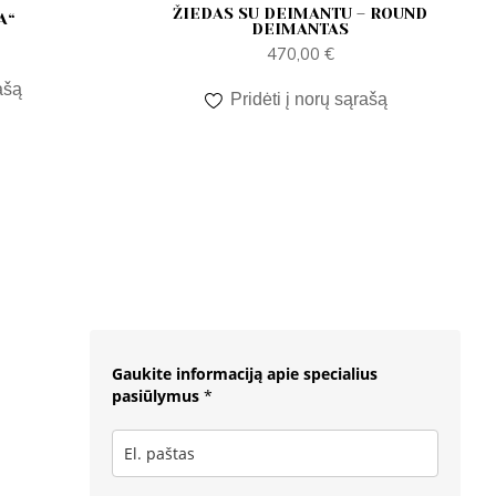
ŽIEDAS SU DEIMANTU – ROUND
A“
DEIMANTAS
470,00
€
ašą
Pridėti į norų sąrašą
Gaukite informaciją apie specialius
pasiūlymus
*