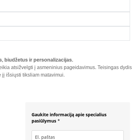
s, biudžetus ir personalizacijas.
reikia atsižvelgti į asmeninius pageidavimus. Teisingas dydis
į išsiųsti tiksliam matavimui.
Gaukite informaciją apie specialius
pasiūlymus
*