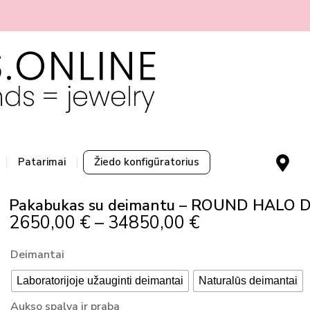
M
Patarimai
Žiedo konfigūratorius
a
p
Pakabukas su deimantu – ROUND HALO D
-
Price
2650,00
€
–
34850,00
€
m
Range:
a
produkto
Deimantai
r
2650,00 €
kiekis:
k
Through
Laboratorijoje užauginti deimantai
Naturalūs deimantai
Pakabukas
e
34850,00 €
su
Aukso spalva ir praba
r