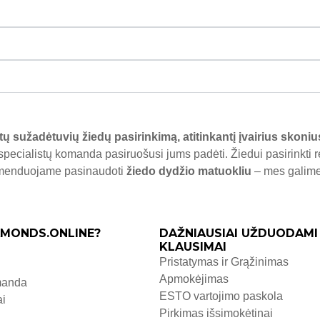
tų sužadėtuvių žiedų pasirinkimą, atitinkantį įvairius skoniu
specialistų komanda pasiruošusi jums padėti. Žiedui pasirinkti 
komenduojame pasinaudoti
žiedo dydžio matuokliu
– mes galime j
MONDS.ONLINE?
DAŽNIAUSIAI UŽDUODAMI
KLAUSIMAI
Pristatymas ir Grąžinimas
Apmokėjimas
manda
ESTO vartojimo paskola
ai
Pirkimas išsimokėtinai