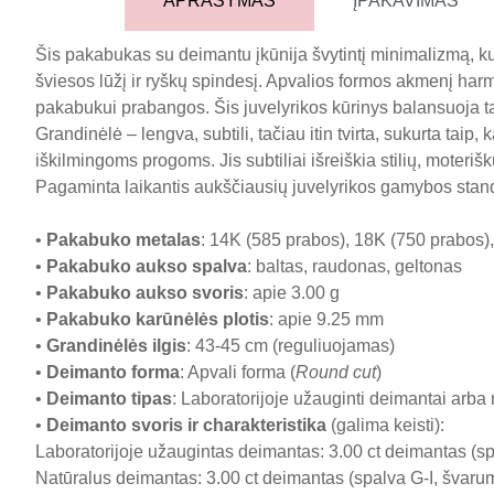
APRAŠYMAS
ĮPAKAVIMAS
Šis pakabukas su deimantu įkūnija švytintį minimalizmą, k
šviesos lūžį ir ryškų spindesį. Apvalios formos akmenį harm
pakabukui prabangos. Šis juvelyrikos kūrinys balansuoja ta
Grandinėlė – lengva, subtili, tačiau itin tvirta, sukurta ta
iškilmingoms progoms. Jis subtiliai išreiškia stilių, moteriš
Pagaminta laikantis aukščiausių juvelyrikos gamybos sta
•
Pakabuko metalas
: 14K (585 prabos), 18K (750 prabos),
•
Pakabuko aukso spalva
: baltas, raudonas, geltonas
•
Pakabuko aukso svoris
: apie 3.00 g
•
Pakabuko karūnėlės plotis
: apie 9.25 mm
•
Grandinėlės ilgis
: 43-45 cm (reguliuojamas)
•
Deimanto forma
: Apvali forma (
Round cut
)
•
Deimanto tipas
: Laboratorijoje užauginti deimantai arba
•
Deimanto svoris ir charakteristika
(galima keisti):
Laboratorijoje užaugintas deimantas: 3.00 ct deimantas (sp
Natūralus deimantas: 3.00 ct deimantas (spalva G-I, švaruma