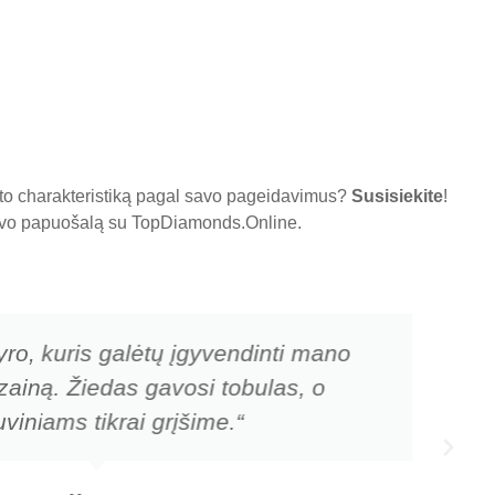
nto charakteristiką pagal savo pageidavimus?
Susisiekite
!
 savo papuošalą su
TopDiamonds.Online
.
yro, kuris galėtų įgyvendinti mano
zainą. Žiedas gavosi tobulas, o
viniams tikrai grįšime.“