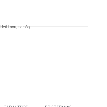
l
t
idėti į norų sąrašą