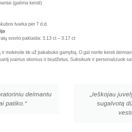
antai (galima keisti)
skubos tvarka per 7 d.d.
ija
tų svorio paklaida: 3.13 ct – 3.17 ct
ir mokėsite tik už pakabuko gamybą. O gal norite keisti deima
nkantį įvairius skonius ir biudžetus. Suksikurk ir personalizuok
ratoriniu deimantu
„Ieškojau juvel
i patiko.“
sugalvotą di
vestu