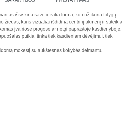
GARANTIJOS
PRISTATYMAS
antas išsiskiria savo idealia forma, kuri užtikrina tolygų
žiedas, kuris vizualiai išdidina centrinį akmenį ir suteikia
ikomas įvairiose progose ar netgi paprastoje kasdienybėje.
papuošalas puikiai tinka tiek kasdieniam dėvėjimui, tiek
pildomą mokestį su aukštesnės kokybės deimantu.