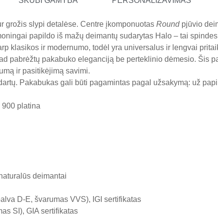
SKUBI GAMYBA
PERSONALIZAVIMAS
ur grožis slypi detalėse. Centre įkomponuotas
Round
pjūvio deim
oningai papildo iš mažų deimantų sudarytas Halo – tai spindesio 
rp klasikos ir modernumo, todėl yra universalus ir lengvai prita
ip, kad pabrėžtų pakabuko eleganciją be perteklinio dėmesio. Šis 
kumą ir pasitikėjimą savimi.
ndartų. Pakabukas gali būti pagamintas pagal užsakymą: už pa
 900 platina
 naturalūs deimantai
alva D-E, švarumas VVS), IGI sertifikatas
s SI), GIA sertifikatas