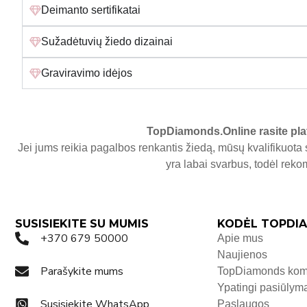
Deimanto sertifikatai
Sužadėtuvių žiedo dizainai
Graviravimo idėjos
TopDiamonds.Online
rasite pla
Jei jums reikia pagalbos renkantis žiedą, mūsų kvalifikuota 
yra labai svarbus, todėl re
SUSISIEKITE SU MUMIS
KODĖL TOPDIA
+370 679 50000
Apie mus
Naujienos
Parašykite mums
TopDiamonds ko
Ypatingi pasiūlym
Susisiekite WhatsApp
Paslaugos