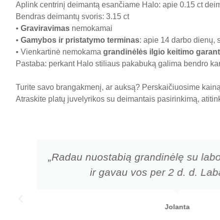
Aplink centrinį deimantą esančiame Halo: apie 0.15 ct deim
Bendras deimantų svoris: 3.15 ct
•
Graviravimas
nemokamai
•
Gamybos ir pristatymo terminas
: apie 14 darbo dienų, 
• Vienkartinė nemokama
grandinėlės ilgio keitimo garant
Pastaba: perkant Halo stiliaus pakabuką galima bendro kara
Turite savo brangakmenį, ar auksą? Perskaičiuosime kainą 
Atraskite platų juvelyrikos su deimantais pasirinkimą, atiti
„Radau nuostabią grandinėlę su labo
ir gavau vos per 2 d. d. Laba
Jolanta