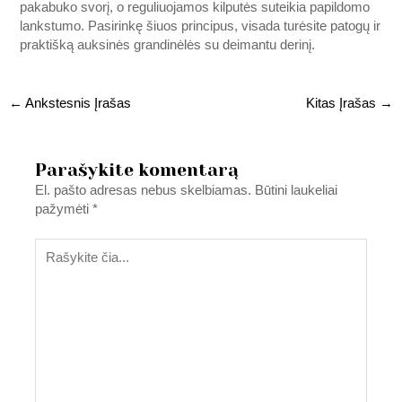
pakabuko svorį, o reguliuojamos kilputės suteikia papildomo
lankstumo. Pasirinkę šiuos principus, visada turėsite patogų ir
praktišką auksinės grandinėlės su deimantu derinį.
←
Ankstesnis Įrašas
Kitas Įrašas
→
Parašykite komentarą
El. pašto adresas nebus skelbiamas.
Būtini laukeliai
pažymėti
*
Rašykite
čia...