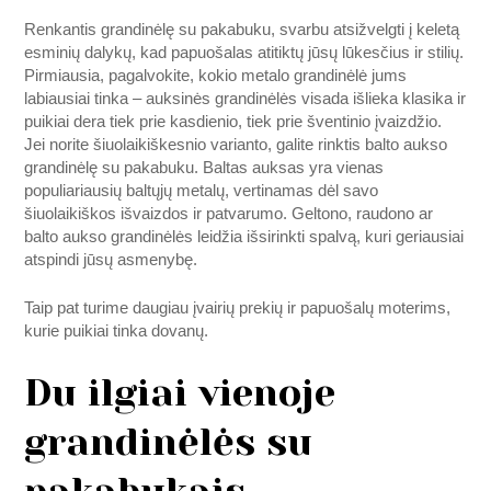
Renkantis grandinėlę su pakabuku, svarbu atsižvelgti į keletą
esminių dalykų, kad papuošalas atitiktų jūsų lūkesčius ir stilių.
Pirmiausia, pagalvokite, kokio metalo grandinėlė jums
labiausiai tinka – auksinės grandinėlės visada išlieka klasika ir
puikiai dera tiek prie kasdienio, tiek prie šventinio įvaizdžio.
Jei norite šiuolaikiškesnio varianto, galite rinktis balto aukso
grandinėlę su pakabuku. Baltas auksas yra vienas
populiariausių baltųjų metalų, vertinamas dėl savo
šiuolaikiškos išvaizdos ir patvarumo. Geltono, raudono ar
balto aukso grandinėlės leidžia išsirinkti spalvą, kuri geriausiai
atspindi jūsų asmenybę.
Taip pat turime daugiau įvairių prekių ir papuošalų moterims,
kurie puikiai tinka dovanų.
Du ilgiai vienoje
grandinėlės su