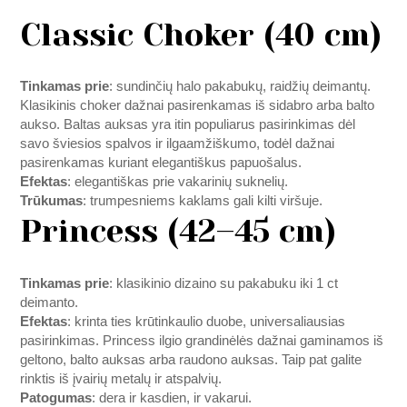
Classic Choker (40 cm)
Tinkamas prie
: sundinčių halo pakabukų, raidžių deimantų.
Klasikinis choker dažnai pasirenkamas iš sidabro arba balto
aukso. Baltas auksas yra itin populiarus pasirinkimas dėl
savo šviesios spalvos ir ilgaamžiškumo, todėl dažnai
pasirenkamas kuriant elegantiškus papuošalus.
Efektas
: elegantiškas prie vakarinių suknelių.
Trūkumas
: trumpesniems kaklams gali kilti viršuje.
Princess (42–45 cm)
Tinkamas prie
: klasikinio dizaino su pakabuku iki 1 ct
deimanto.
Efektas
: krinta ties krūtinkaulio duobe, universaliausias
pasirinkimas. Princess ilgio grandinėlės dažnai gaminamos iš
geltono, balto auksas arba raudono auksas. Taip pat galite
rinktis iš įvairių metalų ir atspalvių.
Patogumas
: dera ir kasdien, ir vakarui.