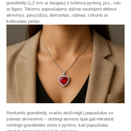
grandinėlę (1,2 mm ar daugiau) ir tvirtesnį pynimą, pvz., rolo
ar figaro. Tokiems papuošalams dažnai naudojami didesni
akmenys, pavyzdžiui, deimantas, rubinas, cirkonis ar
kultivuotas perlas.
Renkantis grandinėlę, svarbu atsižvelgti į papuošalus su
įvairiais akmenimis – skirtingi akmens tipai gali reikalauti
skirtingo grandinėlės storio ir pynimo, kad papuošalas