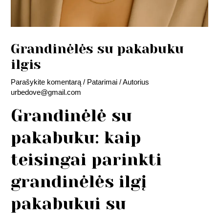
Grandinėlės su pakabuku
ilgis
Parašykite komentarą
/
Patarimai
/ Autorius
urbedove@gmail.com
Grandinėlė su
pakabuku: kaip
teisingai parinkti
grandinėlės ilgį
pakabukui su