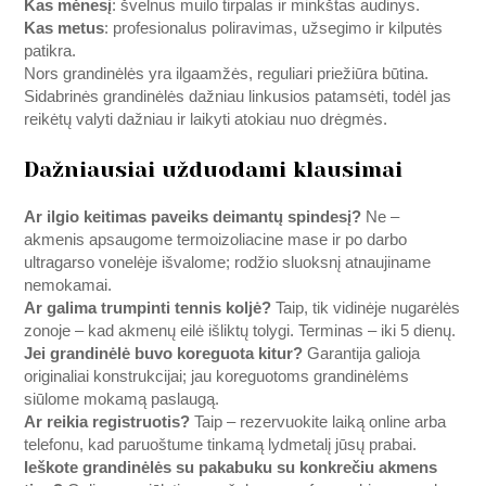
Kas mėnesį
: švelnus muilo tirpalas ir minkštas audinys.
Kas metus
: profesionalus poliravimas, užsegimo ir kilputės
patikra.
Nors grandinėlės yra ilgaamžės, reguliari priežiūra būtina.
Sidabrinės grandinėlės dažniau linkusios patamsėti, todėl jas
reikėtų valyti dažniau ir laikyti atokiau nuo drėgmės.
Dažniausiai užduodami klausimai
Ar ilgio keitimas paveiks deimantų spindesį?
Ne –
akmenis apsaugome termoizoliacine mase ir po darbo
ultragarso vonelėje išvalome; rodžio sluoksnį atnaujiname
nemokamai.
Ar galima trumpinti tennis koljė?
Taip, tik vidinėje nugarėlės
zonoje – kad akmenų eilė išliktų tolygi. Terminas – iki 5 dienų.
Jei grandinėlė buvo koreguota kitur?
Garantija galioja
originaliai konstrukcijai; jau koreguotoms grandinėlėms
siūlome mokamą paslaugą.
Ar reikia registruotis?
Taip – rezervuokite laiką online arba
telefonu, kad paruoštume tinkamą lydmetalį jūsų prabai.
Ieškote grandinėlės su pakabuku su konkrečiu akmens