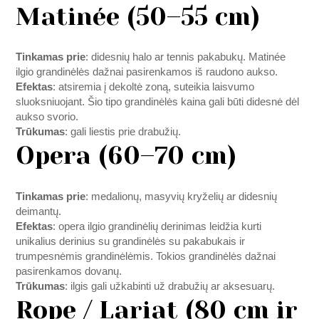
Matinée (50–55 cm)
Tinkamas prie
: didesnių halo ar tennis pakabukų. Matinée
ilgio grandinėlės dažnai pasirenkamos iš raudono aukso.
Efektas
: atsiremia į dekoltė zoną, suteikia laisvumo
sluoksniuojant. Šio tipo grandinėlės kaina gali būti didesnė dėl
aukso svorio.
Trūkumas
: gali liestis prie drabužių.
Opera (60–70 cm)
Tinkamas prie
: medalionų, masyvių kryželių ar didesnių
deimantų.
Efektas
: opera ilgio grandinėlių derinimas leidžia kurti
unikalius derinius su grandinėlės su pakabukais ir
trumpesnėmis grandinėlėmis. Tokios grandinėlės dažnai
pasirenkamos dovanų.
Trūkumas
: ilgis gali užkabinti už drabužių ar aksesuarų.
Rope / Lariat (80 cm ir