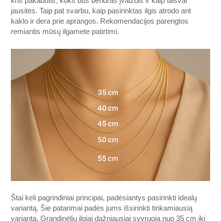
kris pakabutis, koks bus bendras įvaizdis ir kaip laisvai
jausitės. Taip pat svarbu, kaip pasirinktas ilgis atrodo ant
kaklo ir dera prie aprangos. Rekomendacijos parengtos
remiantis mūsų ilgamete patirtimi.
Štai keli pagrindiniai principai, padėsiantys pasirinkti idealų
variantą. Šie patarimai padės jums išsirinkti tinkamiausią
variantą. Grandinėlių ilgiai dažniausiai svyruoja nuo 35 cm iki