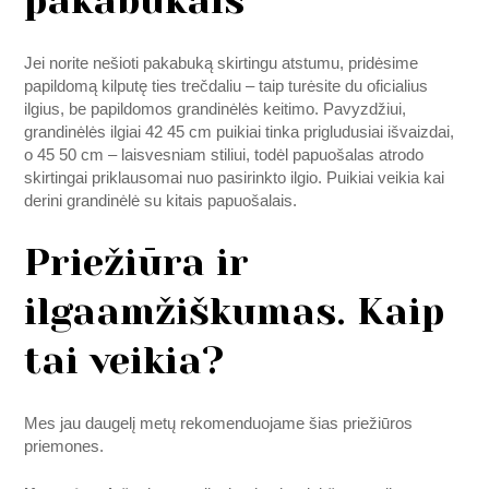
pakabukais
Jei norite nešioti pakabuką skirtingu atstumu, pridėsime
papildomą kilputę ties trečdaliu – taip turėsite du oficialius
ilgius, be papildomos grandinėlės keitimo. Pavyzdžiui,
grandinėlės ilgiai 42 45 cm puikiai tinka prigludusiai išvaizdai,
o 45 50 cm – laisvesniam stiliui, todėl papuošalas atrodo
skirtingai priklausomai nuo pasirinkto ilgio. Puikiai veikia kai
derini grandinėlė su kitais papuošalais.
Priežiūra ir
ilgaamžiškumas. Kaip
tai veikia?
Mes jau daugelį metų rekomenduojame šias priežiūros
priemones.