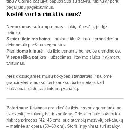
tipu?
Galime pasiūlyti papuošalus su safyru, rubinu ar perlu
pagal jūsų pageidavimus.
Kodėl verta rinktis mus?
Nemokamas sutrumpinimas
– jokių rūpesčių, jei ilgis
netinka.
Skaidri ilginimo kaina
– mokate tik už naujas grandeles ar
deimantais puoštus segmentus.
Papildoma kilputė
– du ilgio variantai be naujos grandinėlės.
Visapusiška patikra
– užsegimas, litavimo siūlės ir akmenų
tvirtumas.
Mes didžiuojamės mūsų kokybės standartais ir siūlome
grandinėles iš aukso, balto aukso, balto metalo, kad
kiekvienas rastų sau tinkamą variantą.
Patarimas:
Teisingas grandinėlės ilgis ir svoris garantuoja ne
tik estetinį rezultatą, bet ir komfortą. Prie slim halo pakabuko
rinkitės princess (42–45 cm), prie stambių masyvių pakabukų
– matinée ar opera (50–60 cm). Storis ir pynimas turi atlaikyti