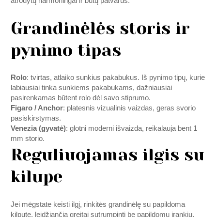
atrodytų harmoningai ir būtų patvarus.
Grandinėlės storis ir
pynimo tipas
Rolo
: tvirtas, atlaiko sunkius pakabukus. Iš pynimo tipų, kurie
labiausiai tinka sunkiems pakabukams, dažniausiai
pasirenkamas būtent rolo dėl savo stiprumo.
Figaro / Anchor
: platesnis vizualinis vaizdas, geras svorio
pasiskirstymas.
Venezia (gyvatė)
: glotni moderni išvaizda, reikalauja bent 1
mm storio.
Reguliuojamas ilgis su
kilupe
Jei mėgstate keisti ilgį, rinkitės grandinėlę su papildoma
kilpute, leidžiančia greitai sutrumpinti be papildomų įrankių.