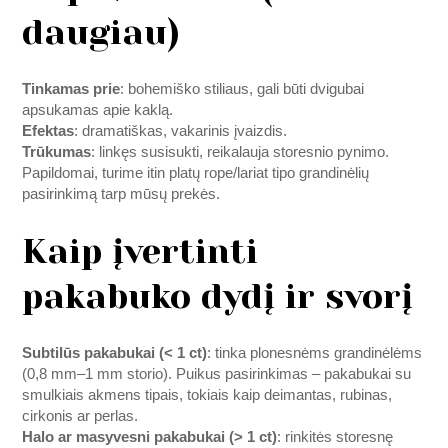
daugiau)
Tinkamas prie
: bohemiško stiliaus, gali būti dvigubai
apsukamas apie kaklą.
Efektas
: dramatiškas, vakarinis įvaizdis.
Trūkumas
: linkęs susisukti, reikalauja storesnio pynimo.
Papildomai, turime itin platų rope/lariat tipo grandinėlių
pasirinkimą tarp mūsų prekės.
Kaip įvertinti
pakabuko dydį ir svorį
Subtilūs pakabukai (< 1 ct)
: tinka plonesnėms grandinėlėms
(0,8 mm–1 mm storio). Puikus pasirinkimas – pakabukai su
smulkiais akmens tipais, tokiais kaip deimantas, rubinas,
cirkonis ar perlas.
Halo ar masyvesni pakabukai (> 1 ct)
: rinkitės storesnę