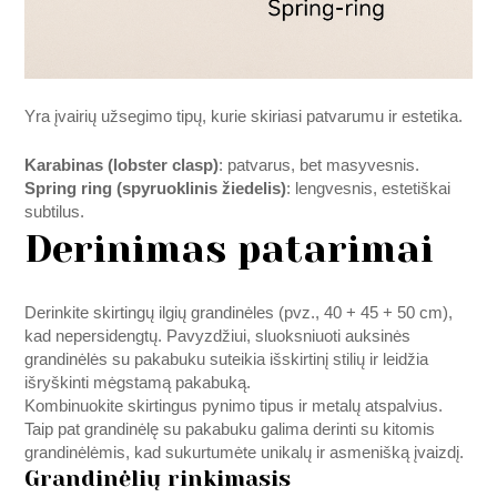
Yra įvairių užsegimo tipų, kurie skiriasi patvarumu ir estetika.
Karabinas (lobster clasp)
: patvarus, bet masyvesnis.
Spring ring (spyruoklinis žiedelis)
: lengvesnis, estetiškai
subtilus.
Derinimas patarimai
Derinkite skirtingų ilgių grandinėles (pvz., 40 + 45 + 50 cm),
kad nepersidengtų. Pavyzdžiui, sluoksniuoti auksinės
grandinėlės su pakabuku suteikia išskirtinį stilių ir leidžia
išryškinti mėgstamą pakabuką.
Kombinuokite skirtingus pynimo tipus ir metalų atspalvius.
Taip pat grandinėlę su pakabuku galima derinti su kitomis
grandinėlėmis, kad sukurtumėte unikalų ir asmenišką įvaizdį.
Grandinėlių rinkimasis