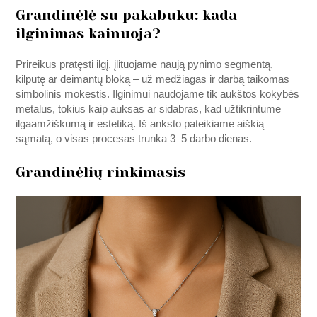
Grandinėlė su pakabuku: kada
ilginimas kainuoja?
Prireikus pratęsti ilgį, įlituojame naują pynimo segmentą,
kilputę ar deimantų bloką – už medžiagas ir darbą taikomas
simbolinis mokestis. Ilginimui naudojame tik aukštos kokybės
metalus, tokius kaip auksas ar sidabras, kad užtikrintume
ilgaamžiškumą ir estetiką. Iš anksto pateikiame aiškią
sąmatą, o visas procesas trunka 3–5 darbo dienas.
Grandinėlių rinkimasis