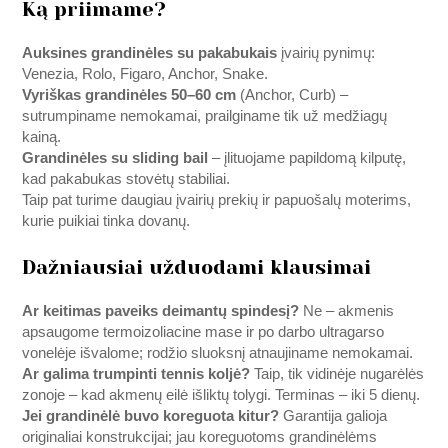
Ką priimame?
Auksines grandinėles su pakabukais
įvairių pynimų:
Venezia, Rolo, Figaro, Anchor, Snake.
Vyriškas grandinėles 50–60 cm
(Anchor, Curb) –
sutrumpiname nemokamai, prailginame tik už medžiagų
kainą.
Grandinėles su sliding bail
– įlituojame papildomą kilputę,
kad pakabukas stovėtų stabiliai.
Taip pat turime daugiau įvairių prekių ir papuošalų moterims,
kurie puikiai tinka dovanų.
Dažniausiai užduodami klausimai
Ar keitimas paveiks deimantų spindesį?
Ne – akmenis
apsaugome termoizoliacine mase ir po darbo ultragarso
vonelėje išvalome; rodžio sluoksnį atnaujiname nemokamai.
Ar galima trumpinti tennis koljė?
Taip, tik vidinėje nugarėlės
zonoje – kad akmenų eilė išliktų tolygi. Terminas – iki 5 dienų.
Jei grandinėlė buvo koreguota kitur?
Garantija galioja
originaliai konstrukcijai; jau koreguotoms grandinėlėms