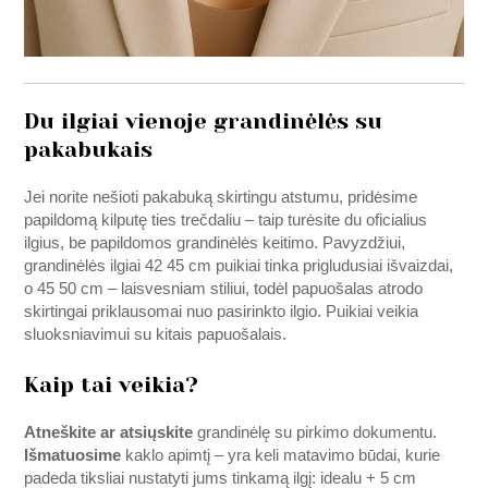
Du ilgiai vienoje grandinėlės su
pakabukais
Jei norite nešioti pakabuką skirtingu atstumu, pridėsime
papildomą kilputę ties trečdaliu – taip turėsite du oficialius
ilgius, be papildomos grandinėlės keitimo. Pavyzdžiui,
grandinėlės ilgiai 42 45 cm puikiai tinka prigludusiai išvaizdai,
o 45 50 cm – laisvesniam stiliui, todėl papuošalas atrodo
skirtingai priklausomai nuo pasirinkto ilgio. Puikiai veikia
sluoksniavimui su kitais papuošalais.
Kaip tai veikia?
Atneškite ar atsiųskite
grandinėlę su pirkimo dokumentu.
Išmatuosime
kaklo apimtį – yra keli matavimo būdai, kurie
padeda tiksliai nustatyti jums tinkamą ilgį: idealu + 5 cm