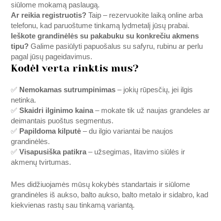
siūlome mokamą paslaugą.
Ar reikia registruotis?
Taip – rezervuokite laiką online arba
telefonu, kad paruoštume tinkamą lydmetalį jūsų prabai.
Ieškote grandinėlės su pakabuku su konkrečiu akmens
tipu?
Galime pasiūlyti papuošalus su safyru, rubinu ar perlu
pagal jūsų pageidavimus.
Kodėl verta rinktis mus?
✅
Nemokamas sutrumpinimas
– jokių rūpesčių, jei ilgis
netinka.
✅
Skaidri ilginimo kaina
– mokate tik už naujas grandeles ar
deimantais puoštus segmentus.
✅
Papildoma kilputė
– du ilgio variantai be naujos
grandinėlės.
✅
Visapusiška patikra
– užsegimas, litavimo siūlės ir
akmenų tvirtumas.
Mes didžiuojamės mūsų kokybės standartais ir siūlome
grandinėles iš aukso, balto aukso, balto metalo ir sidabro, kad
kiekvienas rastų sau tinkamą variantą.