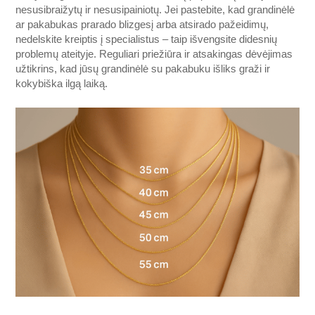
nesusibraižytų ir nesusipainiotų. Jei pastebite, kad grandinėlė
ar pakabukas prarado blizgesį arba atsirado pažeidimų,
nedelskite kreiptis į specialistus – taip išvengsite didesnių
problemų ateityje. Reguliari priežiūra ir atsakingas dėvėjimas
užtikrins, kad jūsų grandinėlė su pakabuku išliks graži ir
kokybiška ilgą laiką.