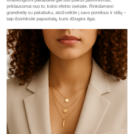
išraiškingesni pakabukai gali būti puikus pasirinkimas,
priklausomai nuo to, kokio efekto siekiate. Rinkdamiesi
grandinėlę su pakabuku, atsižvelkite į savo poreikius ir stilių –
taip išsirinksite papuošalą, kuris džiugins ilgai.