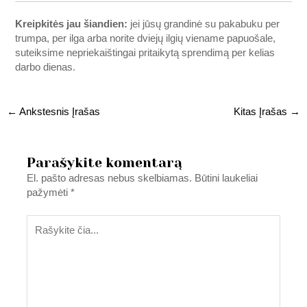
Kreipkitės jau šiandien:
jei jūsų grandinė su pakabuku per
trumpa, per ilga arba norite dviejų ilgių viename papuošale,
suteiksime nepriekaištingai pritaikytą sprendimą per kelias
darbo dienas.
←
Ankstesnis Įrašas
Kitas Įrašas
→
Parašykite komentarą
El. pašto adresas nebus skelbiamas.
Būtini laukeliai
pažymėti
*
Rašykite
čia...