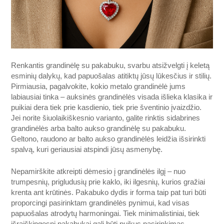
Renkantis grandinėlę su pakabuku, svarbu atsižvelgti į keletą
esminių dalykų, kad papuošalas atitiktų jūsų lūkesčius ir stilių.
Pirmiausia, pagalvokite, kokio metalo grandinėlė jums
labiausiai tinka – auksinės grandinėlės visada išlieka klasika ir
puikiai dera tiek prie kasdienio, tiek prie šventinio įvaizdžio.
Jei norite šiuolaikiškesnio varianto, galite rinktis sidabrines
grandinėlės arba balto aukso grandinėlę su pakabuku.
Geltono, raudono ar balto aukso grandinėlės leidžia išsirinkti
spalvą, kuri geriausiai atspindi jūsų asmenybę.
Nepamirškite atkreipti dėmesio į grandinėlės ilgį – nuo
trumpesnių, prigludusių prie kaklo, iki ilgesnių, kurios gražiai
krenta ant krūtinės. Pakabuko dydis ir forma taip pat turi būti
proporcingi pasirinktam grandinėlės pynimui, kad visas
papuošalas atrodytų harmoningai. Tiek minimalistiniai, tiek