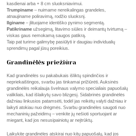
kasdienai arba + 8 cm sluoksniavimui.
Trumpiname
– nuimame nereikalingas grandeles,
atnaujiname poliravimą, rodžio sluoksnį.
Ilginame
– įlituojame identiško pynimo segmentą.
Patikriname
užsegimą, litavimo siūles ir deimantų tvirtumą –
viskas gaus nemokamą saugos patikrą.
Taip pat turime galimybę pasiūlyti ir daugiau individualių
sprendimų pagal jūsų poreikius.
Grandinėlės priežiūra
Kad grandinėlės su pakabukais išliktų spindinčios ir
nepriekaištingos, svarbu jas tinkamai prižiūrėti. Auksinės
grandinėlės reikalauja švelnaus valymo specialiais papuošalų
valikliais, kad išlaikytų savo blizgesį. Sidabrinės grandinėlės
dažniau linkusios patamsėti, todėl jas reikėtų valyti dažniau ir
laikyti atokiau nuo drėgmės. Svarbu grandinėles saugoti nuo
mechaninių pažeidimų – venkite jų nešioti sportuojant ar
miegant, kad jos nesusipainiotų ar neįtrūktų.
Laikykite grandinėles atskirai nuo kitų papuošalų, kad jos