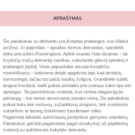
APRAŠYMAS
Šis pakabukas su deimantu yra įkvėptas prabangos, kuri išlieka
amžina. Jo pagrindas – apvalios formos deimantas, spindintis
dėka preciziško
Round
pjūvio. Aplink esantis Halo dizainas – tai
švytinčių mažų deimantų vainikas, sukuriantis gilesnį spindesį ir
prabangos įspūdį. Visas papuošalas alsuoja kruopščiu
meistriškumu – kiekviena detalė apgalvota taip, kad atrodytų
harmoningai, tačiau tuo pačiu trauktų žvilgsnį. Grandinėlė subtili,
lengvai krentanti, todėl puikiai prisitaiko prie įvairaus kaklo tipo bei
aprangos. Tai pasirinkimas moteriai, kuri vertina eleganciją be
pastangų – kai vienas aksesuaras pasako viską. Šis pakabukas
puikiai tinka tiek vestuvių, sužadėtuvių progoms, tiek svarbioms
sukaktims ar tiesiog išskirtiniam kasdieniam stiliui.
Pagaminta laikantis aukščiausių juvelyrikos gamybos standartų.
Pakabukas gali būti pagamintas pagal užsakymą: už papildomą
mokestį su aukštesnės kokybės deimantu.