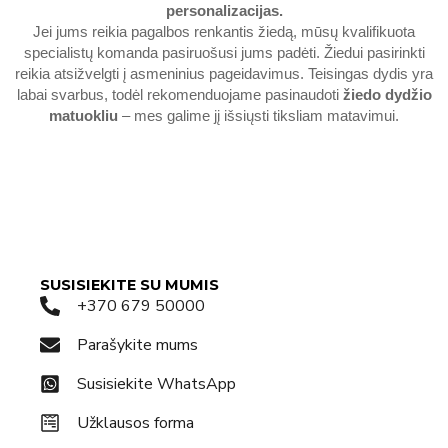
personalizacijas.
Jei jums reikia pagalbos renkantis žiedą, mūsų kvalifikuota
specialistų komanda pasiruošusi jums padėti. Žiedui pasirinkti
reikia atsižvelgti į asmeninius pageidavimus. Teisingas dydis yra
labai svarbus, todėl rekomenduojame pasinaudoti
žiedo dydžio
matuokliu
– mes galime jį išsiųsti tiksliam matavimui.
SUSISIEKITE SU MUMIS
+370 679 50000
Parašykite mums
Susisiekite WhatsApp
Užklausos forma