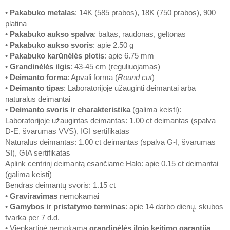
•
Pakabuko metalas
: 14K (585 prabos), 18K (750 prabos), 900
platina
•
Pakabuko aukso spalva
: baltas, raudonas, geltonas
•
Pakabuko aukso svoris
: apie 2.50 g
•
Pakabuko karūnėlės plotis
: apie 6.75 mm
•
Grandinėlės ilgis
: 43-45 cm (reguliuojamas)
•
Deimanto forma
: Apvali forma (
Round cut
)
•
Deimanto tipas
: Laboratorijoje užauginti deimantai arba
naturalūs deimantai
•
Deimanto svoris ir charakteristika
(galima keisti):
Laboratorijoje užaugintas deimantas: 1.00 ct deimantas (spalva
D-E, švarumas VVS), IGI sertifikatas
Natūralus deimantas: 1.00 ct deimantas (spalva G-I, švarumas
SI), GIA sertifikatas
Aplink centrinį deimantą esančiame Halo: apie 0.15 ct deimantai
(galima keisti)
Bendras deimantų svoris: 1.15 ct
•
Graviravimas
nemokamai
•
Gamybos ir pristatymo terminas
: apie 14 darbo dienų, skubos
tvarka per 7 d.d.
• Vienkartinė nemokama
grandinėlės ilgio keitimo garantija