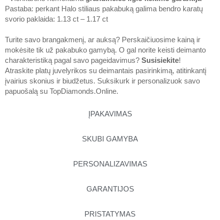
Pastaba: perkant Halo stiliaus pakabuką galima bendro karatų
svorio paklaida: 1.13 ct – 1.17 ct
Turite savo brangakmenį, ar auksą? Perskaičiuosime kainą ir
mokėsite tik už pakabuko gamybą. O gal norite keisti deimanto
charakteristiką pagal savo pageidavimus?
Susisiekite
!
Atraskite platų juvelyrikos su deimantais pasirinkimą, atitinkantį
įvairius skonius ir biudžetus. Suksikurk ir personalizuok savo
papuošalą su
TopDiamonds.Online
.
ĮPAKAVIMAS
SKUBI GAMYBA
PERSONALIZAVIMAS
GARANTIJOS
PRISTATYMAS