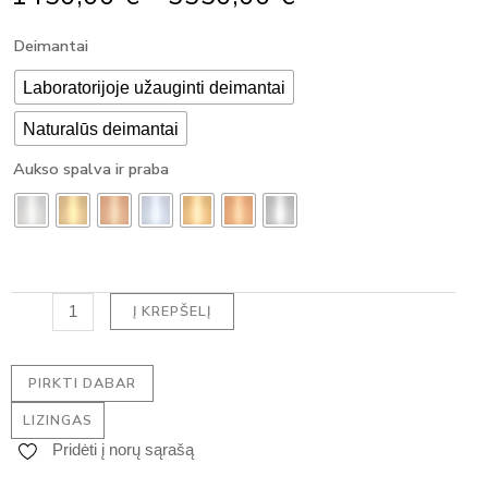
Range:
produkto
Deimantai
1450,00 €
kiekis:
Through
Pakabukas
Laboratorijoje užauginti deimantai
5550,00 €
su
Naturalūs deimantai
deimantu
-
Aukso spalva ir praba
ROUND
HALO
DEIMANTAS
(1.15
ct)
Į KREPŠELĮ
PIRKTI DABAR
LIZINGAS
Pridėti į norų sąrašą