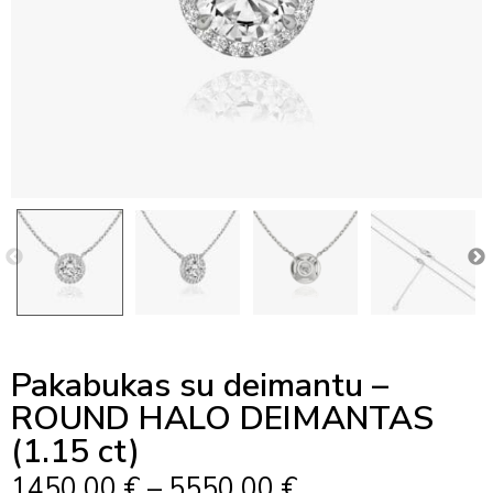
Pakabukas su deimantu –
ROUND HALO DEIMANTAS
(1.15 ct)
Price
1450,00
€
–
5550,00
€