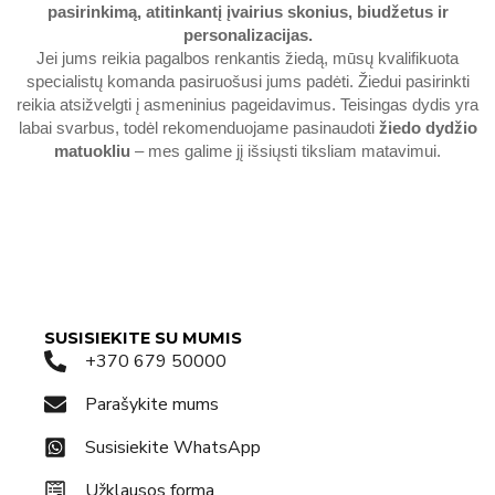
pasirinkimą, atitinkantį įvairius skonius, biudžetus ir
personalizacijas.
Jei jums reikia pagalbos renkantis žiedą, mūsų kvalifikuota
specialistų komanda pasiruošusi jums padėti. Žiedui pasirinkti
reikia atsižvelgti į asmeninius pageidavimus. Teisingas dydis yra
labai svarbus, todėl rekomenduojame pasinaudoti
žiedo dydžio
matuokliu
– mes galime jį išsiųsti tiksliam matavimui.
SUSISIEKITE SU MUMIS
+370 679 50000
Parašykite mums
Susisiekite WhatsApp
Užklausos forma