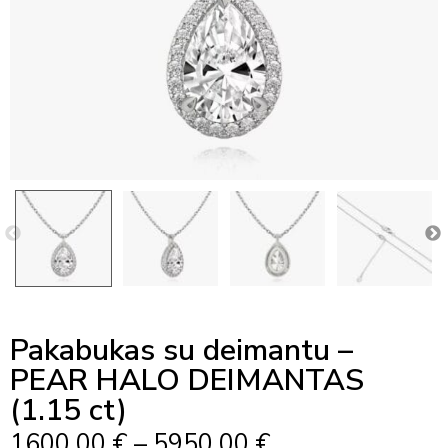
Pakabukas su deimantu –
PEAR HALO DEIMANTAS
(1.15 ct)
Price
1600,00
€
–
5950,00
€