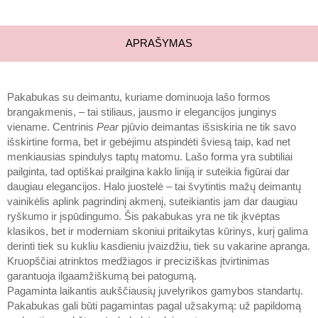
APRAŠYMAS
Pakabukas su deimantu, kuriame dominuoja lašo formos
brangakmenis, – tai stiliaus, jausmo ir elegancijos junginys
viename. Centrinis
Pear
pjūvio deimantas išsiskiria ne tik savo
išskirtine forma, bet ir gebėjimu atspindėti šviesą taip, kad net
menkiausias spindulys taptų matomu. Lašo forma yra subtiliai
pailginta, tad optiškai prailgina kaklo liniją ir suteikia figūrai dar
daugiau elegancijos. Halo juostelė – tai švytintis mažų deimantų
vainikėlis aplink pagrindinį akmenį, suteikiantis jam dar daugiau
ryškumo ir įspūdingumo. Šis pakabukas yra ne tik įkvėptas
klasikos, bet ir moderniam skoniui pritaikytas kūrinys, kurį galima
derinti tiek su kukliu kasdieniu įvaizdžiu, tiek su vakarine apranga.
Kruopščiai atrinktos medžiagos ir preciziškas įtvirtinimas
garantuoja ilgaamžiškumą bei patogumą.
Pagaminta laikantis aukščiausių juvelyrikos gamybos standartų.
Pakabukas gali būti pagamintas pagal užsakymą: už papildomą