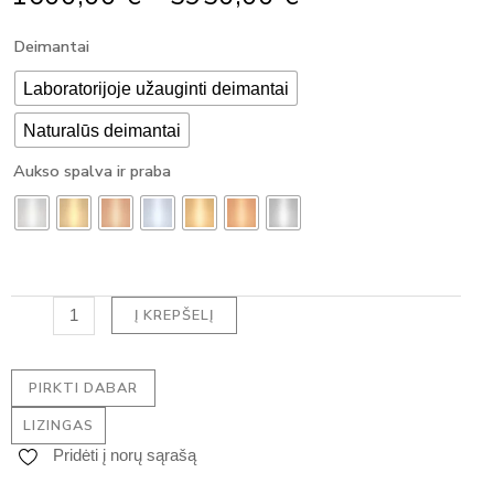
Range:
produkto
Deimantai
1600,00 €
kiekis:
Through
Pakabukas
Laboratorijoje užauginti deimantai
5950,00 €
su
Naturalūs deimantai
deimantu
-
Aukso spalva ir praba
PEAR
HALO
DEIMANTAS
(1.15
ct)
Į KREPŠELĮ
PIRKTI DABAR
LIZINGAS
Pridėti į norų sąrašą