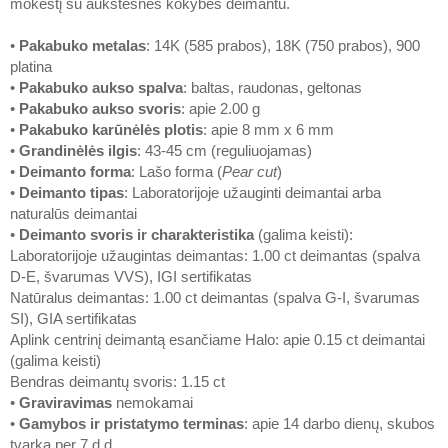
mokestį su aukštesnės kokybės deimantu.
•
Pakabuko metalas
: 14K (585 prabos), 18K (750 prabos), 900
platina
•
Pakabuko aukso spalva
: baltas, raudonas, geltonas
•
Pakabuko aukso svoris
: apie 2.00 g
•
Pakabuko karūnėlės plotis
: apie 8 mm x 6 mm
•
Grandinėlės ilgis
: 43-45 cm (reguliuojamas)
•
Deimanto forma
: Lašo forma (
Pear cut
)
•
Deimanto tipas
: Laboratorijoje užauginti deimantai arba
naturalūs deimantai
•
Deimanto svoris ir charakteristika
(galima keisti):
Laboratorijoje užaugintas deimantas: 1.00 ct deimantas (spalva
D-E, švarumas VVS), IGI sertifikatas
Natūralus deimantas: 1.00 ct deimantas (spalva G-I, švarumas
SI), GIA sertifikatas
Aplink centrinį deimantą esančiame Halo: apie 0.15 ct deimantai
(galima keisti)
Bendras deimantų svoris: 1.15 ct
•
Graviravimas
nemokamai
•
Gamybos ir pristatymo terminas
: apie 14 darbo dienų, skubos
tvarka per 7 d.d.