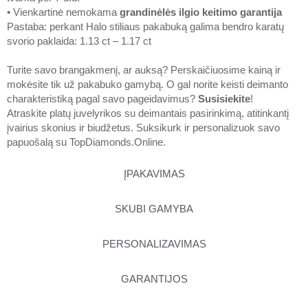
• Vienkartinė nemokama
grandinėlės ilgio keitimo garantija
Pastaba: perkant Halo stiliaus pakabuką galima bendro karatų
svorio paklaida: 1.13 ct – 1.17 ct
Turite savo brangakmenį, ar auksą? Perskaičiuosime kainą ir
mokėsite tik už pakabuko gamybą. O gal norite keisti deimanto
charakteristiką pagal savo pageidavimus?
Susisiekite
!
Atraskite platų juvelyrikos su deimantais pasirinkimą, atitinkantį
įvairius skonius ir biudžetus. Suksikurk ir personalizuok savo
papuošalą su
TopDiamonds.Online
.
ĮPAKAVIMAS
SKUBI GAMYBA
PERSONALIZAVIMAS
GARANTIJOS