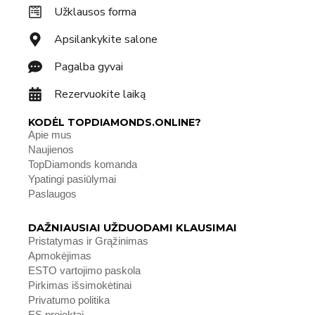
Užklausos forma
Apsilankykite salone
Pagalba gyvai
Rezervuokite laiką
KODĖL TOPDIAMONDS.ONLINE?
Apie mus
Naujienos
TopDiamonds komanda
Ypatingi pasiūlymai
Paslaugos
DAŽNIAUSIAI UŽDUODAMI KLAUSIMAI
Pristatymas ir Grąžinimas
Apmokėjimas
ESTO vartojimo paskola
Pirkimas išsimokėtinai
Privatumo politika
ES projektai