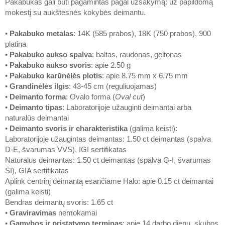
Pakabukas gali būti pagamintas pagal užsakymą: už papildomą
mokestį su aukštesnės kokybės deimantu.
•
Pakabuko metalas
: 14K (585 prabos), 18K (750 prabos), 900
platina
•
Pakabuko aukso spalva
: baltas, raudonas, geltonas
•
Pakabuko aukso svoris
: apie 2.50 g
•
Pakabuko karūnėlės plotis
: apie 8.75 mm x 6.75 mm
•
Grandinėlės ilgis
: 43-45 cm (reguliuojamas)
•
Deimanto forma
: Ovalo forma (
Oval cut
)
•
Deimanto tipas
: Laboratorijoje užauginti deimantai arba
naturalūs deimantai
•
Deimanto svoris ir charakteristika
(galima keisti):
Laboratorijoje užaugintas deimantas: 1.50 ct deimantas (spalva
D-E, švarumas VVS), IGI sertifikatas
Natūralus deimantas: 1.50 ct deimantas (spalva G-I, švarumas
SI), GIA sertifikatas
Aplink centrinį deimantą esančiame Halo: apie 0.15 ct deimantai
(galima keisti)
Bendras deimantų svoris: 1.65 ct
•
Graviravimas
nemokamai
•
Gamybos ir pristatymo terminas
: apie 14 darbo dienų, skubos