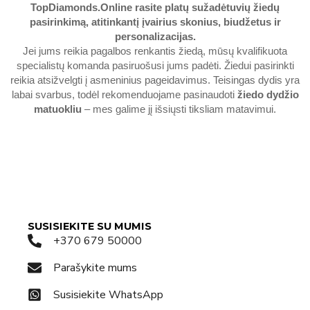
TopDiamonds.Online
rasite platų sužadėtuvių žiedų
pasirinkimą, atitinkantį įvairius skonius, biudžetus ir
personalizacijas.
Jei jums reikia pagalbos renkantis žiedą, mūsų kvalifikuota
specialistų komanda pasiruošusi jums padėti. Žiedui pasirinkti
reikia atsižvelgti į asmeninius pageidavimus. Teisingas dydis yra
labai svarbus, todėl rekomenduojame pasinaudoti
žiedo dydžio
matuokliu
– mes galime jį išsiųsti tiksliam matavimui.
SUSISIEKITE SU MUMIS
+370 679 50000
Parašykite mums
Susisiekite WhatsApp