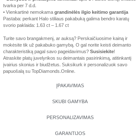
tvarka per 7 d.d.
• Vienkartinė nemokama
grandinėlės ilgio keitimo garantija
Pastaba: perkant Halo stiliaus pakabuką galima bendro karatų
svorio paklaida: 1.63 ct – 1.67 ct
Turite savo brangakmenį, ar auksą? Perskaičiuosime kainą ir
mokėsite tik už pakabuko gamybą. O gal norite keisti deimanto
charakteristiką pagal savo pageidavimus?
Susisiekite
!
Atraskite platų juvelyrikos su deimantais pasirinkimą, atitinkantį
įvairius skonius ir biudžetus. Suksikurk ir personalizuok savo
papuošalą su
TopDiamonds.Online
.
ĮPAKAVIMAS
SKUBI GAMYBA
PERSONALIZAVIMAS
GARANTIJOS