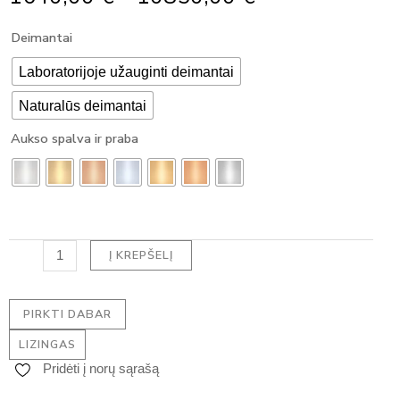
Range:
produkto
Deimantai
1640,00 €
kiekis:
Through
Pakabukas
Laboratorijoje užauginti deimantai
10850,00 €
su
Naturalūs deimantai
deimantu
-
Aukso spalva ir praba
OVAL
HALO
DEIMANTAS
(1.65
ct)
Į KREPŠELĮ
PIRKTI DABAR
LIZINGAS
Pridėti į norų sąrašą