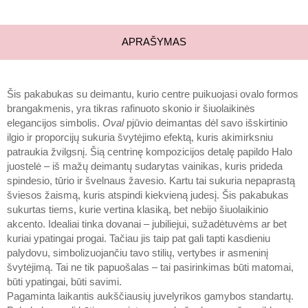
APRAŠYMAS
Šis pakabukas su deimantu, kurio centre puikuojasi ovalo formos
brangakmenis, yra tikras rafinuoto skonio ir šiuolaikinės
elegancijos simbolis.
Oval
pjūvio deimantas dėl savo išskirtinio
ilgio ir proporcijų sukuria švytėjimo efektą, kuris akimirksniu
patraukia žvilgsnį. Šią centrinę kompozicijos detalę papildo Halo
juostelė – iš mažų deimantų sudarytas vainikas, kuris prideda
spindesio, tūrio ir švelnaus žavesio. Kartu tai sukuria nepaprastą
šviesos žaismą, kuris atspindi kiekvieną judesį. Šis pakabukas
sukurtas tiems, kurie vertina klasiką, bet nebijo šiuolaikinio
akcento. Idealiai tinka dovanai – jubiliejui, sužadėtuvėms ar bet
kuriai ypatingai progai. Tačiau jis taip pat gali tapti kasdieniu
palydovu, simbolizuojančiu tavo stilių, vertybes ir asmeninį
švytėjimą. Tai ne tik papuošalas – tai pasirinkimas būti matomai,
būti ypatingai, būti savimi.
Pagaminta laikantis aukščiausių juvelyrikos gamybos standartų.