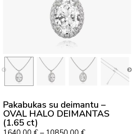
Pakabukas su deimantu –
OVAL HALO DEIMANTAS
(1.65 ct)
Price
1640,00
€
–
10850,00
€