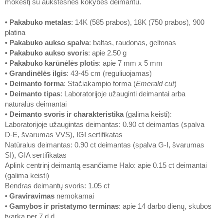
mokestį su aukštesnės kokybės deimantu.
•
Pakabuko metalas
: 14K (585 prabos), 18K (750 prabos), 900
platina
•
Pakabuko aukso spalva
: baltas, raudonas, geltonas
•
Pakabuko aukso svoris
: apie 2.50 g
•
Pakabuko karūnėlės plotis
: apie 7 mm x 5 mm
•
Grandinėlės ilgis
: 43-45 cm (reguliuojamas)
•
Deimanto forma
: Stačiakampio forma (
Emerald cut
)
•
Deimanto tipas
: Laboratorijoje užauginti deimantai arba
naturalūs deimantai
•
Deimanto svoris ir charakteristika
(galima keisti):
Laboratorijoje užaugintas deimantas: 0.90 ct deimantas (spalva
D-E, švarumas VVS), IGI sertifikatas
Natūralus deimantas: 0.90 ct deimantas (spalva G-I, švarumas
SI), GIA sertifikatas
Aplink centrinį deimantą esančiame Halo: apie 0.15 ct deimantai
(galima keisti)
Bendras deimantų svoris: 1.05 ct
•
Graviravimas
nemokamai
•
Gamybos ir pristatymo terminas
: apie 14 darbo dienų, skubos
tvarka per 7 d.d.