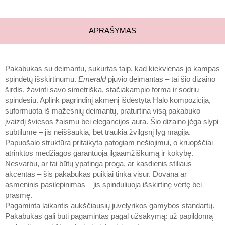
APRAŠYMAS
Pakabukas su deimantu, sukurtas taip, kad kiekvienas jo kampas
spindėtų išskirtinumu.
Emerald
pjūvio deimantas – tai šio dizaino
širdis, žavinti savo simetriška, stačiakampio forma ir sodriu
spindesiu. Aplink pagrindinį akmenį išdėstyta Halo kompozicija,
suformuota iš mažesnių deimantų, praturtina visą pakabuko
įvaizdį šviesos žaismu bei elegancijos aura. Šio dizaino jėga slypi
subtilume – jis neiššaukia, bet traukia žvilgsnį lyg magija.
Papuošalo struktūra pritaikyta patogiam nešiojimui, o kruopščiai
atrinktos medžiagos garantuoja ilgaamžiškumą ir kokybę.
Nesvarbu, ar tai būtų ypatinga proga, ar kasdienis stiliaus
akcentas – šis pakabukas puikiai tinka visur. Dovana ar
asmeninis pasilepinimas – jis spinduliuoja išskirtinę vertę bei
prasmę.
Pagaminta laikantis aukščiausių juvelyrikos gamybos standartų.
Pakabukas gali būti pagamintas pagal užsakymą: už papildomą