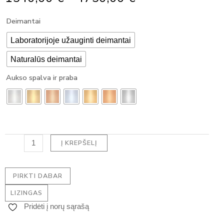
Range:
produkto
Deimantai
1540,00 €
kiekis:
Through
Pakabukas
Laboratorijoje užauginti deimantai
4750,00 €
su
Naturalūs deimantai
deimantu
-
Aukso spalva ir praba
EMERALD
HALO
DEIMANTAS
(1.05
ct)
Į KREPŠELĮ
PIRKTI DABAR
LIZINGAS
Pridėti į norų sąrašą