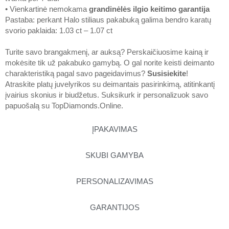
• Vienkartinė nemokama
grandinėlės ilgio keitimo garantija
Pastaba: perkant Halo stiliaus pakabuką galima bendro karatų
svorio paklaida: 1.03 ct – 1.07 ct
Turite savo brangakmenį, ar auksą? Perskaičiuosime kainą ir
mokėsite tik už pakabuko gamybą. O gal norite keisti deimanto
charakteristiką pagal savo pageidavimus?
Susisiekite
!
Atraskite platų juvelyrikos su deimantais pasirinkimą, atitinkantį
įvairius skonius ir biudžetus. Suksikurk ir personalizuok savo
papuošalą su
TopDiamonds.Online
.
ĮPAKAVIMAS
SKUBI GAMYBA
PERSONALIZAVIMAS
GARANTIJOS