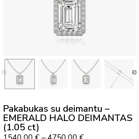
Pakabukas su deimantu –
EMERALD HALO DEIMANTAS
(1.05 ct)
Price
1540,00
€
–
4750,00
€