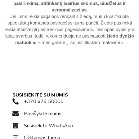
pasirinkimą, atitinkantį įvairius skonius, biudžetus ir
personalizacijas.
Jei jums reikia pagalbos renkantis žiedą, mūsų kvalifikuota
specialistų komanda pasiruošusi jums padėti. Žiedui pasirinkti
reikia atsižvelgti į asmeninius pageidavimus. Teisingas dydis yra
labai svarbus, todėl rekomenduojame pasinaudoti
žiedo dydžio
matuokliu
– mes galime jį išsiųsti tiksliam matavimui.
SUSISIEKITE SU MUMIS
+370 679 50000
Parašykite mums
Susisiekite WhatsApp
Užklausos forma