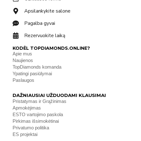
Apsilankykite salone
Pagalba gyvai
Rezervuokite laiką
KODĖL TOPDIAMONDS.ONLINE?
Apie mus
Naujienos
TopDiamonds komanda
Ypatingi pasiūlymai
Paslaugos
DAŽNIAUSIAI UŽDUODAMI KLAUSIMAI
Pristatymas ir Grąžinimas
Apmokėjimas
ESTO vartojimo paskola
Pirkimas išsimokėtinai
Privatumo politika
ES projektai