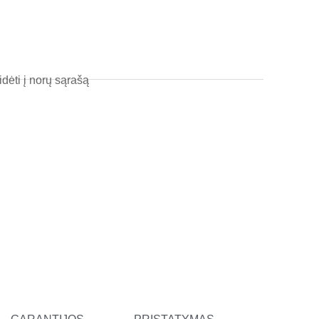
l
t
idėti į norų sąrašą