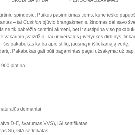
SKUBI GAMYBA
PERSONALIZAVIMAS
rtiniu spindesiu. Puikus pasirinkimas tiems, kurie ieško papuošal
antas – tai
Cushion
pjūvio brangakmenis, žinomas dėl savo švelni
 ne tik pabrėžia centrinį akmenį, bet ir sustiprina viso pakabuk
ie vakarinio įvaizdžio. Tai universalus juvelyrikos dirbinys, tin
 šis pakabukas kalba apie stilių, jausmą ir išliekamąją vertę.
ndartų. Pakabukas gali būti pagamintas pagal užsakymą: už pa
 900 platina
 naturalūs deimantai
alva D-E, švarumas VVS), IGI sertifikatas
s SI), GIA sertifikatas