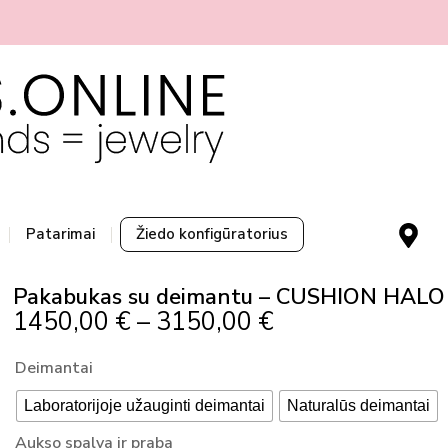
M
Patarimai
Žiedo konfigūratorius
a
p
Pakabukas su deimantu – CUSHION HALO
-
Price
1450,00
€
–
3150,00
€
m
Range:
a
produkto
Deimantai
r
1450,00 €
kiekis:
k
Through
Laboratorijoje užauginti deimantai
Naturalūs deimantai
Pakabukas
e
3150,00 €
su
Aukso spalva ir praba
r