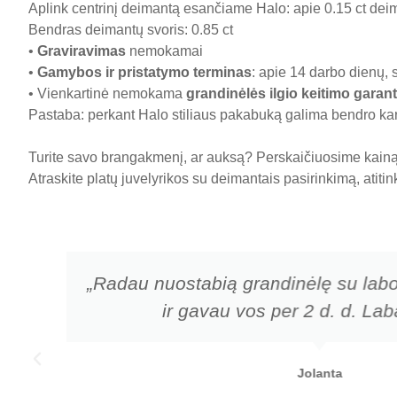
Aplink centrinį deimantą esančiame Halo: apie 0.15 ct deim
Bendras deimantų svoris: 0.85 ct
•
Graviravimas
nemokamai
•
Gamybos ir pristatymo terminas
: apie 14 darbo dienų, 
• Vienkartinė nemokama
grandinėlės ilgio keitimo garant
Pastaba: perkant Halo stiliaus pakabuką galima bendro kara
Turite savo brangakmenį, ar auksą? Perskaičiuosime kainą 
Atraskite platų juvelyrikos su deimantais pasirinkimą, atiti
„Radau nuostabią grandinėlę su labo
ir gavau vos per 2 d. d. Laba
Jolanta