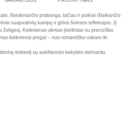
GARANTIJOS
PRISTATYMAS
o, išsiskiriančio prabanga, tačiau ir puikiai išlaikančio
ai suapvalintų kampų ir gilios šviesos refleksijos. Jį
o žvilgesį. Kiekvienas akmuo įtvirtintas su precizišku
kamas kiekvienai progai – nuo romantiško vakaro iki
pildomą mokestį su aukštesnės kokybės deimantu.