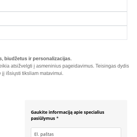
s, biudžetus ir personalizacijas.
reikia atsižvelgti į asmeninius pageidavimus. Teisingas dydis
į išsiųsti tiksliam matavimui.
Gaukite informaciją apie specialius
pasiūlymus
*