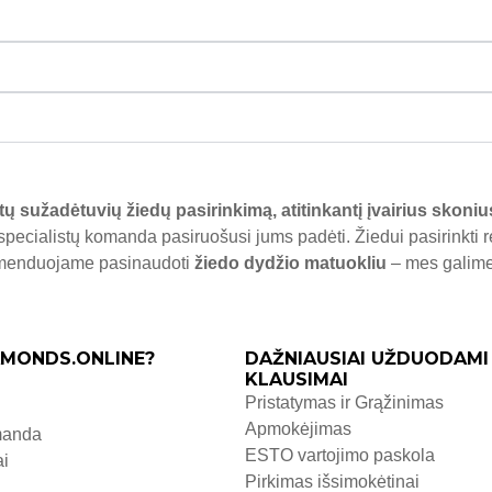
tų sužadėtuvių žiedų pasirinkimą, atitinkantį įvairius skoniu
specialistų komanda pasiruošusi jums padėti. Žiedui pasirinkti 
komenduojame pasinaudoti
žiedo dydžio matuokliu
– mes galime j
MONDS.ONLINE?
DAŽNIAUSIAI UŽDUODAMI
KLAUSIMAI
Pristatymas ir Grąžinimas
Apmokėjimas
manda
ESTO vartojimo paskola
ai
Pirkimas išsimokėtinai