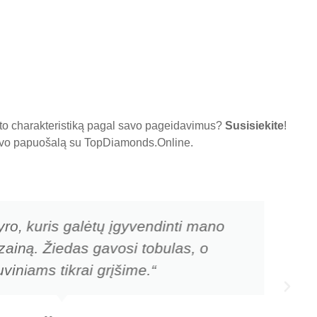
nto charakteristiką pagal savo pageidavimus?
Susisiekite
!
 savo papuošalą su
TopDiamonds.Online
.
yro, kuris galėtų įgyvendinti mano
zainą. Žiedas gavosi tobulas, o
viniams tikrai grįšime.“