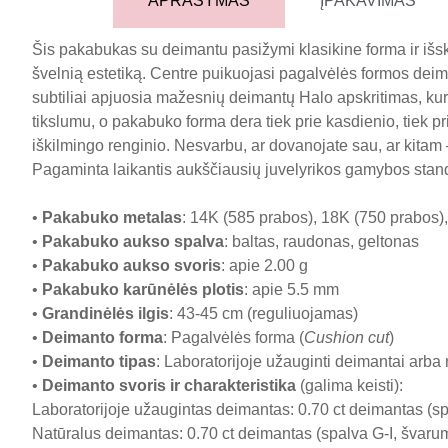
APRAŠYMAS
ĮPAKAVIMAS
Šis pakabukas su deimantu pasižymi klasikine forma ir išski
švelnią estetiką. Centre puikuojasi pagalvėlės formos deim
subtiliai apjuosia mažesnių deimantų Halo apskritimas, kuris
tikslumu, o pakabuko forma dera tiek prie kasdienio, tiek pr
iškilmingo renginio. Nesvarbu, ar dovanojate sau, ar kitam –
Pagaminta laikantis aukščiausių juvelyrikos gamybos sta
•
Pakabuko metalas
: 14K (585 prabos), 18K (750 prabos),
•
Pakabuko aukso spalva
: baltas, raudonas, geltonas
•
Pakabuko aukso svoris
: apie 2.00 g
•
Pakabuko karūnėlės plotis
: apie 5.5 mm
•
Grandinėlės ilgis
: 43-45 cm (reguliuojamas)
•
Deimanto forma
: Pagalvėlės forma (
Cushion cut
)
•
Deimanto tipas
: Laboratorijoje užauginti deimantai arba
•
Deimanto svoris ir charakteristika
(galima keisti):
Laboratorijoje užaugintas deimantas: 0.70 ct deimantas (sp
Natūralus deimantas: 0.70 ct deimantas (spalva G-I, švaruma