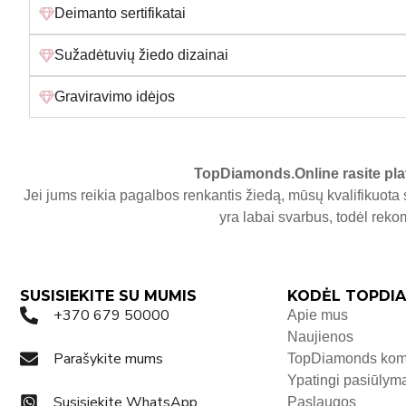
Deimanto sertifikatai
Sužadėtuvių žiedo dizainai
Graviravimo idėjos
TopDiamonds.Online
rasite pla
Jei jums reikia pagalbos renkantis žiedą, mūsų kvalifikuota 
yra labai svarbus, todėl re
SUSISIEKITE SU MUMIS
KODĖL TOPDIA
+370 679 50000
Apie mus
Naujienos
Parašykite mums
TopDiamonds ko
Ypatingi pasiūlym
Susisiekite WhatsApp
Paslaugos