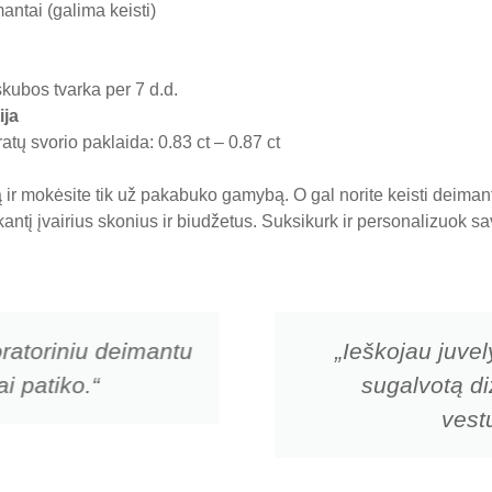
antai (galima keisti)
skubos tvarka per 7 d.d.
ija
tų svorio paklaida: 0.83 ct – 0.87 ct
ir mokėsite tik už pakabuko gamybą. O gal norite keisti deima
nkantį įvairius skonius ir biudžetus. Suksikurk ir personalizuok
ratoriniu deimantu
„Ieškojau juvel
i patiko.“
sugalvotą di
vestu