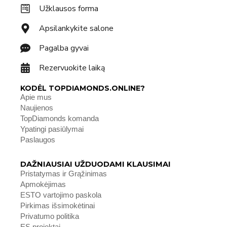
Užklausos forma
Apsilankykite salone
Pagalba gyvai
Rezervuokite laiką
KODĖL TOPDIAMONDS.ONLINE?
Apie mus
Naujienos
TopDiamonds komanda
Ypatingi pasiūlymai
Paslaugos
DAŽNIAUSIAI UŽDUODAMI KLAUSIMAI
Pristatymas ir Grąžinimas
Apmokėjimas
ESTO vartojimo paskola
Pirkimas išsimokėtinai
Privatumo politika
ES projektai