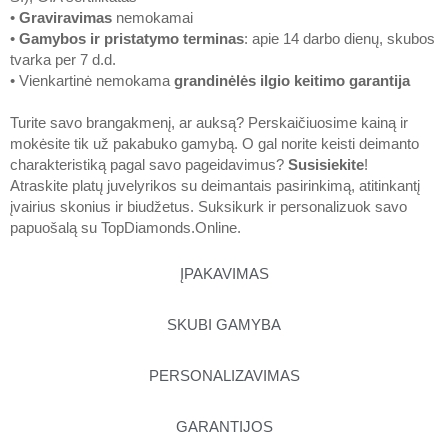
•
Graviravimas
nemokamai
•
Gamybos ir pristatymo terminas
: apie 14 darbo dienų, skubos
tvarka per 7 d.d.
• Vienkartinė nemokama
grandinėlės ilgio keitimo garantija
Turite savo brangakmenį, ar auksą? Perskaičiuosime kainą ir
mokėsite tik už pakabuko gamybą. O gal norite keisti deimanto
charakteristiką pagal savo pageidavimus?
Susisiekite
!
Atraskite platų juvelyrikos su deimantais pasirinkimą, atitinkantį
įvairius skonius ir biudžetus. Suksikurk ir personalizuok savo
papuošalą su
TopDiamonds.Online
.
ĮPAKAVIMAS
SKUBI GAMYBA
PERSONALIZAVIMAS
GARANTIJOS