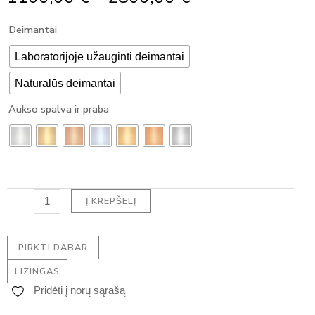
Range:
produkto
Deimantai
1100,00 €
kiekis:
Through
Klasikinis
Laboratorijoje užauginti deimantai
2800,00 €
pakabukas
Naturalūs deimantai
su
deimantu
Aukso spalva ir praba
-
TRIANGULAR
DEIMANTAS
(0.70
ct)
Į KREPŠELĮ
PIRKTI DABAR
LIZINGAS
Pridėti į norų sąrašą