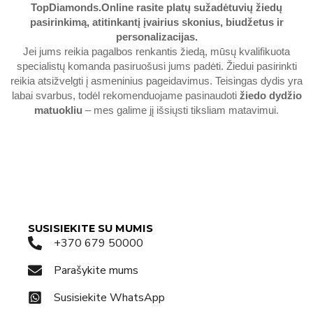
TopDiamonds.Online
rasite platų sužadėtuvių žiedų
pasirinkimą, atitinkantį įvairius skonius, biudžetus ir
personalizacijas.
Jei jums reikia pagalbos renkantis žiedą, mūsų kvalifikuota
specialistų komanda pasiruošusi jums padėti. Žiedui pasirinkti
reikia atsižvelgti į asmeninius pageidavimus. Teisingas dydis yra
labai svarbus, todėl rekomenduojame pasinaudoti
žiedo dydžio
matuokliu
– mes galime jį išsiųsti tiksliam matavimui.
SUSISIEKITE SU MUMIS
+370 679 50000
Parašykite mums
Susisiekite WhatsApp