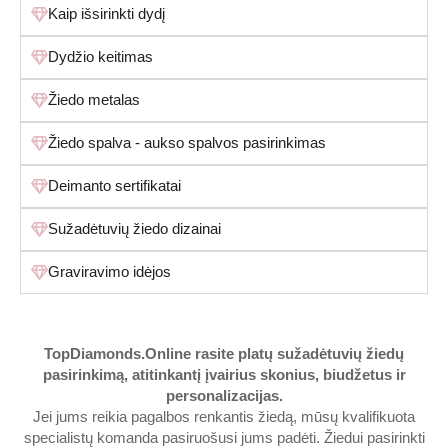
Kaip išsirinkti dydį
Dydžio keitimas
Žiedo metalas
Žiedo spalva - aukso spalvos pasirinkimas
Deimanto sertifikatai
Sužadėtuvių žiedo dizainai
Graviravimo idėjos
TopDiamonds.Online
rasite platų sužadėtuvių žiedų
pasirinkimą, atitinkantį įvairius skonius, biudžetus ir
personalizacijas.
Jei jums reikia pagalbos renkantis žiedą, mūsų kvalifikuota
specialistų komanda pasiruošusi jums padėti. Žiedui pasirinkti