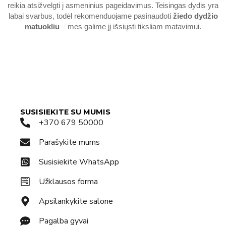
reikia atsižvelgti į asmeninius pageidavimus. Teisingas dydis yra
labai svarbus, todėl rekomenduojame pasinaudoti
žiedo dydžio
matuokliu
– mes galime jį išsiųsti tiksliam matavimui.
SUSISIEKITE SU MUMIS
+370 679 50000
Parašykite mums
Susisiekite WhatsApp
Užklausos forma
Apsilankykite salone
Pagalba gyvai