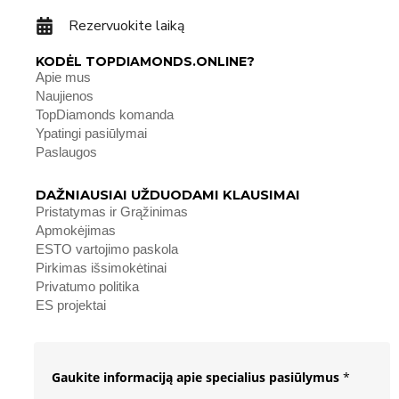
Rezervuokite laiką
KODĖL TOPDIAMONDS.ONLINE?
Apie mus
Naujienos
TopDiamonds komanda
Ypatingi pasiūlymai
Paslaugos
DAŽNIAUSIAI UŽDUODAMI KLAUSIMAI
Pristatymas ir Grąžinimas
Apmokėjimas
ESTO vartojimo paskola
Pirkimas išsimokėtinai
Privatumo politika
ES projektai
Gaukite informaciją apie specialius pasiūlymus
*