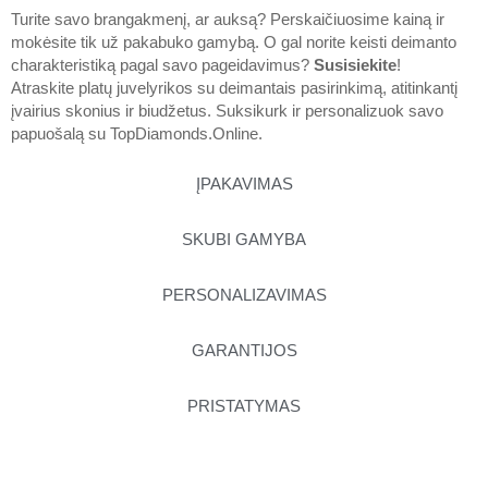
Turite savo brangakmenį, ar auksą? Perskaičiuosime kainą ir
mokėsite tik už pakabuko gamybą. O gal norite keisti deimanto
charakteristiką pagal savo pageidavimus?
Susisiekite
!
Atraskite platų juvelyrikos su deimantais pasirinkimą, atitinkantį
įvairius skonius ir biudžetus. Suksikurk ir personalizuok savo
papuošalą su
TopDiamonds.Online
.
ĮPAKAVIMAS
SKUBI GAMYBA
PERSONALIZAVIMAS
GARANTIJOS
PRISTATYMAS