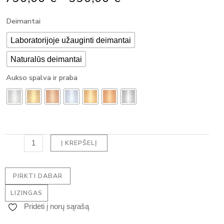
Range:
produkto
Deimantai
790,00 €
kiekis:
Through
Klasikinis
Laboratorijoje užauginti deimantai
990,00 €
pakabukas
Naturalūs deimantai
su
deimantu
Aukso spalva ir praba
-
ROUND
DEIMANTAS
(0.30
ct)
Į KREPŠELĮ
PIRKTI DABAR
LIZINGAS
Pridėti į norų sąrašą