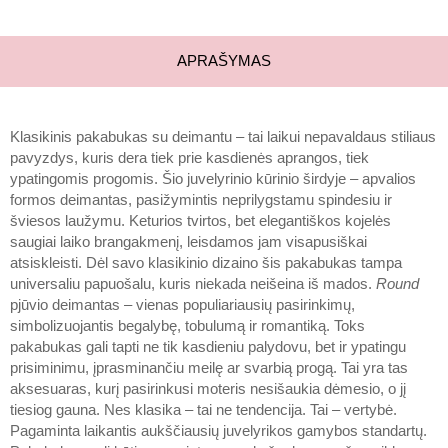
APRAŠYMAS
Klasikinis pakabukas su deimantu – tai laikui nepavaldaus stiliaus
pavyzdys, kuris dera tiek prie kasdienės aprangos, tiek
ypatingomis progomis. Šio juvelyrinio kūrinio širdyje – apvalios
formos deimantas, pasižymintis neprilygstamu spindesiu ir
šviesos laužymu. Keturios tvirtos, bet elegantiškos kojelės
saugiai laiko brangakmenį, leisdamos jam visapusiškai
atsiskleisti. Dėl savo klasikinio dizaino šis pakabukas tampa
universaliu papuošalu, kuris niekada neišeina iš mados.
Round
pjūvio deimantas – vienas populiariausių pasirinkimų,
simbolizuojantis begalybę, tobulumą ir romantiką. Toks
pakabukas gali tapti ne tik kasdieniu palydovu, bet ir ypatingu
prisiminimu, įprasminančiu meilę ar svarbią progą. Tai yra tas
aksesuaras, kurį pasirinkusi moteris nesišaukia dėmesio, o jį
tiesiog gauna. Nes klasika – tai ne tendencija. Tai – vertybė.
Pagaminta laikantis aukščiausių juvelyrikos gamybos standartų.