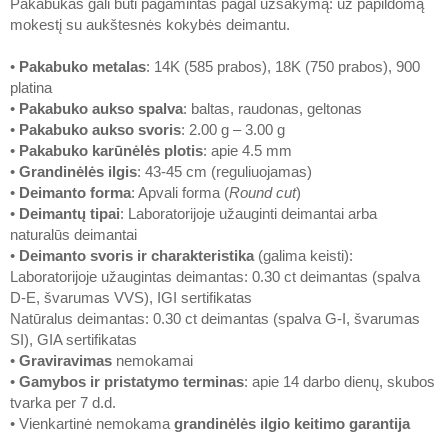
Pakabukas gali būti pagamintas pagal užsakymą: už papildomą
mokestį su aukštesnės kokybės deimantu.
•
Pakabuko metalas
: 14K (585 prabos), 18K (750 prabos), 900
platina
•
Pakabuko aukso spalva
: baltas, raudonas, geltonas
•
Pakabuko aukso svoris
: 2.00 g – 3.00 g
•
Pakabuko karūnėlės plotis
: apie 4.5 mm
•
Grandinėlės ilgis
: 43-45 cm (reguliuojamas)
•
Deimanto forma
: Apvali forma (
Round cut
)
•
Deimantų tipai
: Laboratorijoje užauginti deimantai arba
naturalūs deimantai
•
Deimanto svoris ir charakteristika
(galima keisti):
Laboratorijoje užaugintas deimantas: 0.30 ct deimantas (spalva
D-E, švarumas VVS), IGI sertifikatas
Natūralus deimantas: 0.30 ct deimantas (spalva G-I, švarumas
SI), GIA sertifikatas
•
Graviravimas
nemokamai
•
Gamybos ir pristatymo terminas
: apie 14 darbo dienų, skubos
tvarka per 7 d.d.
• Vienkartinė nemokama
grandinėlės ilgio keitimo garantija