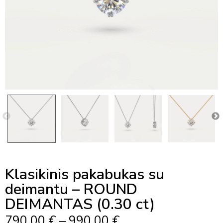
Klasikinis pakabukas su
deimantu – ROUND
DEIMANTAS (0.30 ct)
Price
790,00
€
–
990,00
€