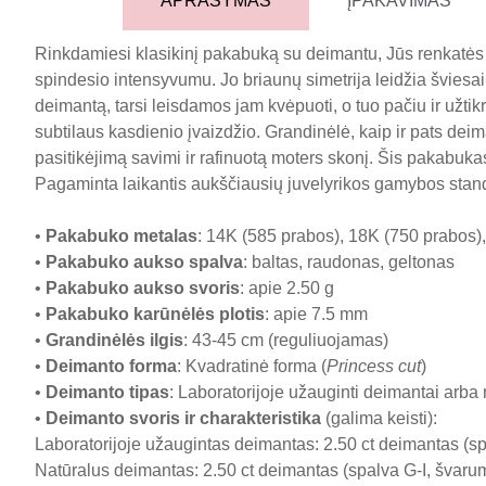
APRAŠYMAS
ĮPAKAVIMAS
Rinkdamiesi klasikinį pakabuką su deimantu, Jūs renkatės
spindesio intensyvumu. Jo briaunų simetrija leidžia šviesai a
deimantą, tarsi leisdamos jam kvėpuoti, o tuo pačiu ir užtik
subtilaus kasdienio įvaizdžio. Grandinėlė, kaip ir pats deim
pasitikėjimą savimi ir rafinuotą moters skonį. Šis pakabukas pu
Pagaminta laikantis aukščiausių juvelyrikos gamybos sta
•
Pakabuko metalas
: 14K (585 prabos), 18K (750 prabos),
•
Pakabuko aukso spalva
: baltas, raudonas, geltonas
•
Pakabuko aukso svoris
: apie 2.50 g
•
Pakabuko karūnėlės plotis
: apie 7.5 mm
•
Grandinėlės ilgis
: 43-45 cm (reguliuojamas)
•
Deimanto forma
: Kvadratinė forma (
Princess cut
)
•
Deimanto tipas
: Laboratorijoje užauginti deimantai arba
•
Deimanto svoris ir charakteristika
(galima keisti):
Laboratorijoje užaugintas deimantas: 2.50 ct deimantas (sp
Natūralus deimantas: 2.50 ct deimantas (spalva G-I, švaruma