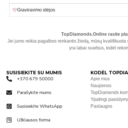
Graviravimo idėjos
TopDiamonds.Online
rasite pla
Jei jums reikia pagalbos renkantis žiedą, mūsų kvalifikuota 
yra labai svarbus, todėl re
SUSISIEKITE SU MUMIS
KODĖL TOPDIA
+370 679 50000
Apie mus
Naujienos
Parašykite mums
TopDiamonds ko
Ypatingi pasiūlym
Susisiekite WhatsApp
Paslaugos
Užklausos forma