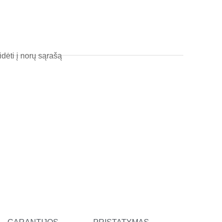
l
t
idėti į norų sąrašą