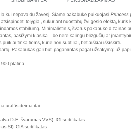
SKUBI GAMYBA
PERSONALIZAVIMAS
 laikui nepavaldų žavesį. Šiame pakabuke puikuojasi
Princess
p
tsispindėti tolygiai, sukuriant nuostabų žvilgesio efektą, kuris ke
rindamos stabilumą. Minimalistinis, švarus pakabuko dizainas puik
antas, pasižymi klasika – be nereikalingų blizgučių ar įmantrybių
ikiai tinka tiems, kurie nori subtiliai, bet aiškiai išsiskirti.
ndartų. Pakabukas gali būti pagamintas pagal užsakymą: už pa
 900 platina
 naturalūs deimantai
alva D-E, švarumas VVS), IGI sertifikatas
s SI), GIA sertifikatas