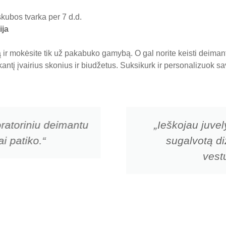
skubos tvarka per 7 d.d.
ija
ir mokėsite tik už pakabuko gamybą. O gal norite keisti deima
nkantį įvairius skonius ir biudžetus. Suksikurk ir personalizuok
ratoriniu deimantu
„Ieškojau juvel
i patiko.“
sugalvotą di
vestu