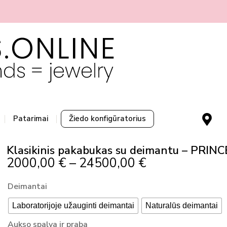
M
Patarimai
Žiedo konfigūratorius
a
p
Klasikinis pakabukas su deimantu – PRIN
-
Price
2000,00
€
–
24500,00
€
m
Range:
a
produkto
Deimantai
r
2000,00 €
kiekis:
k
Through
Laboratorijoje užauginti deimantai
Naturalūs deimantai
Klasikinis
e
24500,00 €
pakabukas
Aukso spalva ir praba
r