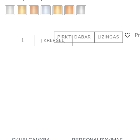
su
-
deimantu
a
-
l
PRINCESS
t
DEIMANTAS
Pr
PIRKTI DABAR
LIZINGAS
Į KREPŠELĮ
(2.50
ct)