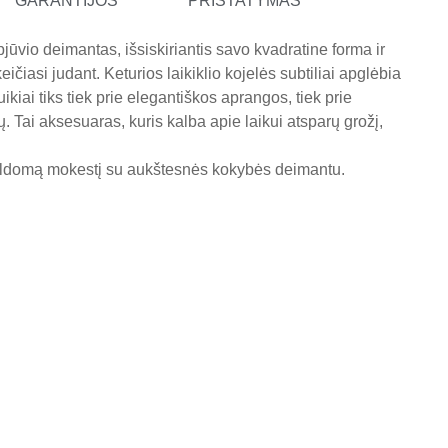
GARANTIJOS
PRISTATYMAS
jūvio deimantas, išsiskiriantis savo kvadratine forma ir
ičiasi judant. Keturios laikiklio kojelės subtiliai apglėbia
iai tiks tiek prie elegantiškos aprangos, tiek prie
. Tai aksesuaras, kuris kalba apie laikui atsparų grožį,
pildomą mokestį su aukštesnės kokybės deimantu.