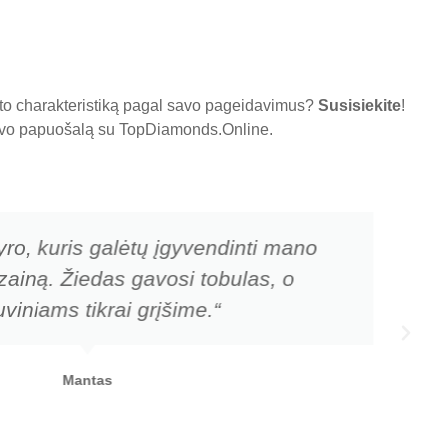
nto charakteristiką pagal savo pageidavimus?
Susisiekite
!
 savo papuošalą su
TopDiamonds.Online
.
yro, kuris galėtų įgyvendinti mano
zainą. Žiedas gavosi tobulas, o
viniams tikrai grįšime.“
Mantas