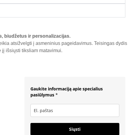
s, biudžetus ir personalizacijas.
reikia atsižvelgti į asmeninius pageidavimus. Teisingas dydis
į išsiųsti tiksliam matavimui.
Gaukite informaciją apie specialius
pasiūlymus
*
Siųsti