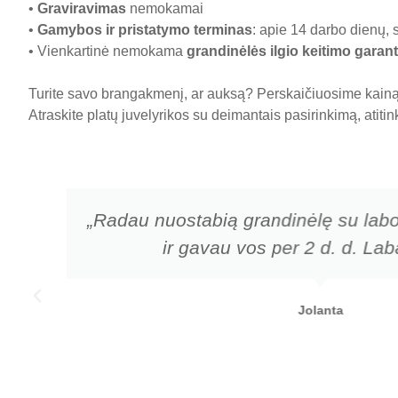
•
Graviravimas
nemokamai
•
Gamybos ir pristatymo terminas
: apie 14 darbo dienų, 
• Vienkartinė nemokama
grandinėlės ilgio keitimo garant
Turite savo brangakmenį, ar auksą? Perskaičiuosime kainą 
Atraskite platų juvelyrikos su deimantais pasirinkimą, atiti
„Radau nuostabią grandinėlę su labo
ir gavau vos per 2 d. d. Laba
Jolanta