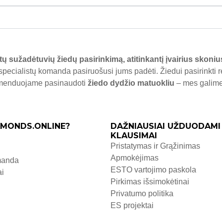
tų sužadėtuvių žiedų pasirinkimą, atitinkantį įvairius skoniu
specialistų komanda pasiruošusi jums padėti. Žiedui pasirinkti 
komenduojame pasinaudoti
žiedo dydžio matuokliu
– mes galime j
MONDS.ONLINE?
DAŽNIAUSIAI UŽDUODAMI
KLAUSIMAI
Pristatymas ir Grąžinimas
Apmokėjimas
manda
ESTO vartojimo paskola
ai
Pirkimas išsimokėtinai
Privatumo politika
ES projektai