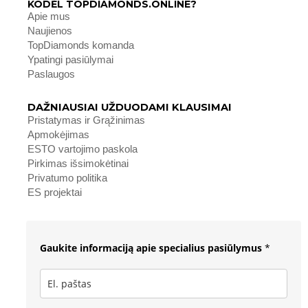
KODĖL TOPDIAMONDS.ONLINE?
Apie mus
Naujienos
TopDiamonds komanda
Ypatingi pasiūlymai
Paslaugos
DAŽNIAUSIAI UŽDUODAMI KLAUSIMAI
Pristatymas ir Grąžinimas
Apmokėjimas
ESTO vartojimo paskola
Pirkimas išsimokėtinai
Privatumo politika
ES projektai
Gaukite informaciją apie specialius pasiūlymus
*