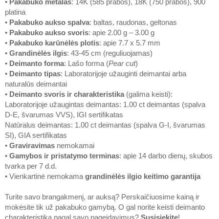
•
Pakabuko metalas
: 14K (585 prabos), 18K (750 prabos), 900
platina
•
Pakabuko aukso spalva
: baltas, raudonas, geltonas
•
Pakabuko aukso svoris
: apie 2.00 g – 3.00 g
•
Pakabuko karūnėlės plotis
: apie 7.7 x 5.7 mm
•
Grandinėlės ilgis
: 43-45 cm (reguliuojamas)
•
Deimanto forma
: Lašo forma (
Pear cut
)
•
Deimanto tipas
: Laboratorijoje užauginti deimantai arba
naturalūs deimantai
•
Deimanto svoris ir charakteristika
(galima keisti):
Laboratorijoje užaugintas deimantas: 1.00 ct deimantas (spalva
D-E, švarumas VVS), IGI sertifikatas
Natūralus deimantas: 1.00 ct deimantas (spalva G-I, švarumas
SI), GIA sertifikatas
•
Graviravimas
nemokamai
•
Gamybos ir pristatymo terminas
: apie 14 darbo dienų, skubos
tvarka per 7 d.d.
• Vienkartinė nemokama
grandinėlės ilgio keitimo garantija
Turite savo brangakmenį, ar auksą? Perskaičiuosime kainą ir
mokėsite tik už pakabuko gamybą. O gal norite keisti deimanto
charakteristiką pagal savo pageidavimus?
Susisiekite
!