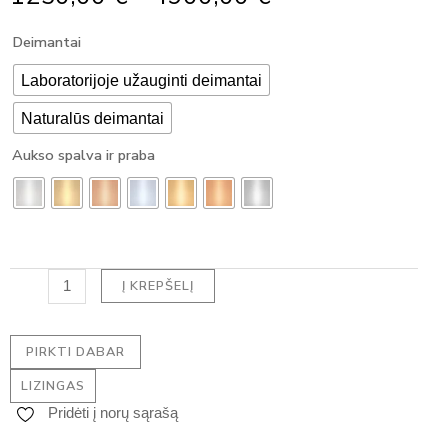
Range:
produkto
Deimantai
1250,00 €
kiekis:
Through
Klasikinis
Laboratorijoje užauginti deimantai
4900,00 €
pakabukas
Naturalūs deimantai
su
deimantu
Aukso spalva ir praba
-
PEAR
DEIMANTAS
(1.00
ct)
Į KREPŠELĮ
PIRKTI DABAR
LIZINGAS
Pridėti į norų sąrašą