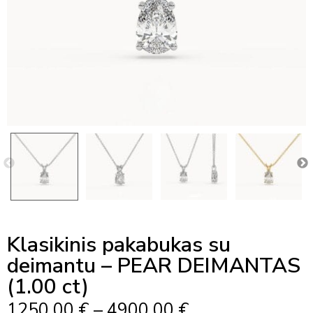
Klasikinis pakabukas su
deimantu – PEAR DEIMANTAS
(1.00 ct)
Price
1250,00
€
–
4900,00
€