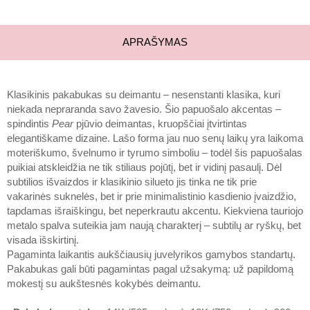
APRAŠYMAS
Klasikinis pakabukas su deimantu – nesenstanti klasika, kuri
niekada nepraranda savo žavesio. Šio papuošalo akcentas –
spindintis
Pear
pjūvio deimantas, kruopščiai įtvirtintas
elegantiškame dizaine. Lašo forma jau nuo senų laikų yra laikoma
moteriškumo, švelnumo ir tyrumo simboliu – todėl šis papuošalas
puikiai atskleidžia ne tik stiliaus pojūtį, bet ir vidinį pasaulį. Dėl
subtilios išvaizdos ir klasikinio silueto jis tinka ne tik prie
vakarinės suknelės, bet ir prie minimalistinio kasdienio įvaizdžio,
tapdamas išraiškingu, bet neperkrautu akcentu. Kiekviena tauriojo
metalo spalva suteikia jam naują charakterį – subtilų ar ryškų, bet
visada išskirtinį.
Pagaminta laikantis aukščiausių juvelyrikos gamybos standartų.
Pakabukas gali būti pagamintas pagal užsakymą: už papildomą
mokestį su aukštesnės kokybės deimantu.