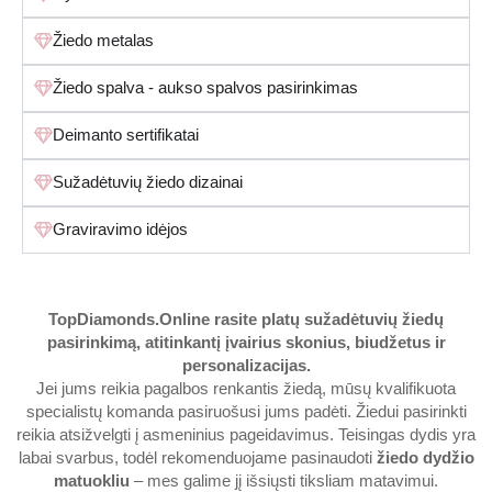
Žiedo metalas
Žiedo spalva - aukso spalvos pasirinkimas
Deimanto sertifikatai
Sužadėtuvių žiedo dizainai
Graviravimo idėjos
TopDiamonds.Online
rasite platų sužadėtuvių žiedų
pasirinkimą, atitinkantį įvairius skonius, biudžetus ir
personalizacijas.
Jei jums reikia pagalbos renkantis žiedą, mūsų kvalifikuota
specialistų komanda pasiruošusi jums padėti. Žiedui pasirinkti
reikia atsižvelgti į asmeninius pageidavimus. Teisingas dydis yra
labai svarbus, todėl rekomenduojame pasinaudoti
žiedo dydžio
matuokliu
– mes galime jį išsiųsti tiksliam matavimui.