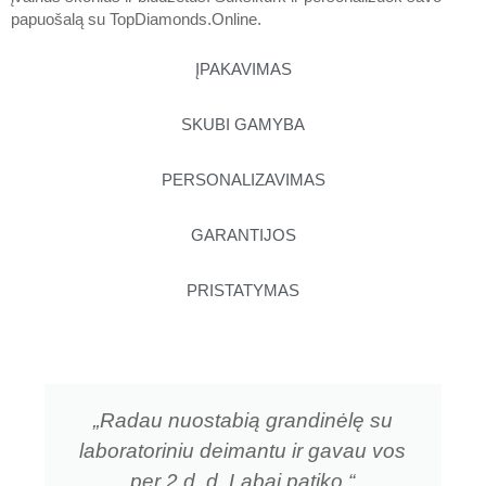
papuošalą su
TopDiamonds.Online
.
ĮPAKAVIMAS
SKUBI GAMYBA
PERSONALIZAVIMAS
GARANTIJOS
PRISTATYMAS
„Radau nuostabią grandinėlę su
laboratoriniu deimantu ir gavau vos
per 2 d. d. Labai patiko.“