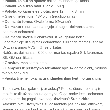
•
Pakabuko aukso spalva
: baltas, raudonas, geltonas
•
Pakabuko aukso svoris
: apie 1.50 g
•
Pakabuko karūnėlės plotis
: apie 12 mm x 8 mm
•
Grandinėlės ilgis
: 43-45 cm (reguliuojamas)
•
Deimanto forma
: Ovalo forma (
Oval cut
)
•
Deimanto tipas
: Laboratorijoje užauginti deimantai arba
naturalūs deimantai
•
Deimanto svoris ir charakteristika
(galima keisti):
Laboratorijoje užaugintas deimantas: 3.00 ct deimantas (spalva
D-E, švarumas VVS), IGI sertifikatas
Natūralus deimantas: 3.00 ct deimantas (spalva G-I, švarumas
SI), GIA sertifikatas
•
Graviravimas
nemokamai
•
Gamybos ir pristatymo terminas
: apie 14 darbo dienų, skubos
tvarka per 7 d.d.
• Vienkartinė nemokama
grandinėlės ilgio keitimo garantija
Turite savo brangakmenį, ar auksą? Perskaičiuosime kainą ir
mokėsite tik už pakabuko gamybą. O gal norite keisti deimanto
charakteristiką pagal savo pageidavimus?
Susisiekite
!
Atraskite platų juvelyrikos su deimantais pasirinkimą, atitinkantį
įvairius skonius ir biudžetus. Suksikurk ir personalizuok savo