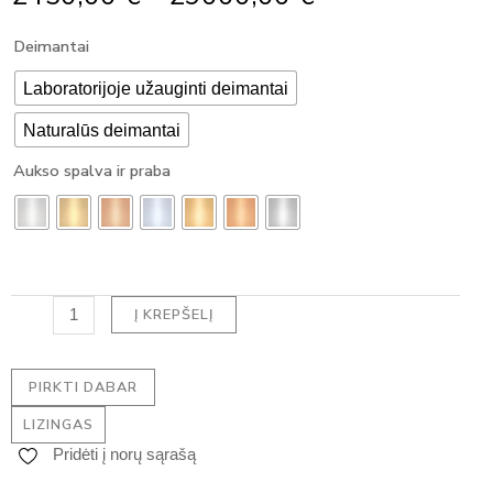
Range:
produkto
Deimantai
2450,00 €
kiekis:
Through
Klasikinis
Laboratorijoje užauginti deimantai
29000,00 €
pakabukas
Naturalūs deimantai
su
deimantu
Aukso spalva ir praba
-
OVAL
DEIMANTAS
(3.00
ct)
Į KREPŠELĮ
PIRKTI DABAR
LIZINGAS
Pridėti į norų sąrašą