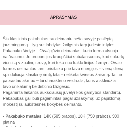
APRAŠYMAS
Šis klasikinis pakabukas su deimantu neša savyje paslėptą
jausmingumą – lyg sustabdytas žvilgsnis tarp judesio ir tylos.
Pakabuko širdyje –
Oval
pjūvio deimantas, kurio forma alsuoja
natūralumu. Jo proporcijos kruopščiai subalansuotos, kad sukurtų
vientisą vizualinę srovę, kuri teka nuo kaklo linijos žemyn. Ovalo
formos deimantas tarsi prisitaiko prie tavo energijos – vieną dieną
spinduliuoja klasikinę rimtį, kitą – netikėtą šviesos žaismą. Tai ne
paprastas akmuo – tai charakterio veidrodis, kuris atskleidžia
tavo unikalumą be dirbtinio blizgesio.
Pagaminta laikantis aukščiausių juvelyrikos gamybos standartų.
Pakabukas gali būti pagamintas pagal užsakymą: už papildomą
mokestį su aukštesnės kokybės deimantu.
•
Pakabuko metalas
: 14K (585 prabos), 18K (750 prabos), 900
platina