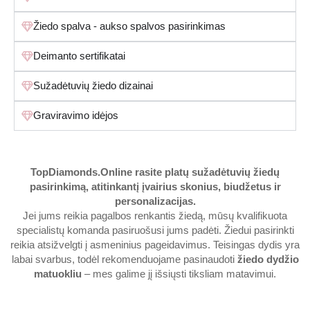
Žiedo spalva - aukso spalvos pasirinkimas
Deimanto sertifikatai
Sužadėtuvių žiedo dizainai
Graviravimo idėjos
TopDiamonds.Online
rasite platų sužadėtuvių žiedų
pasirinkimą, atitinkantį įvairius skonius, biudžetus ir
personalizacijas.
Jei jums reikia pagalbos renkantis žiedą, mūsų kvalifikuota
specialistų komanda pasiruošusi jums padėti. Žiedui pasirinkti
reikia atsižvelgti į asmeninius pageidavimus. Teisingas dydis yra
labai svarbus, todėl rekomenduojame pasinaudoti
žiedo dydžio
matuokliu
– mes galime jį išsiųsti tiksliam matavimui.