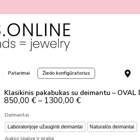
M
Patarimai
Žiedo konfigūratorius
a
p
Klasikinis pakabukas su deimantu – OVAL
-
Price
850,00
€
–
1300,00
€
m
Range:
a
produkto
Deimantai
r
850,00 €
kiekis:
k
Through
Laboratorijoje užauginti deimantai
Naturalūs deimantai
Klasikinis
e
1300,00 €
pakabukas
Aukso spalva ir praba
r