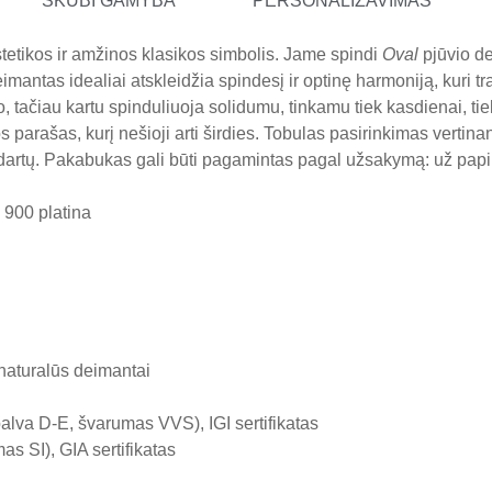
SKUBI GAMYBA
PERSONALIZAVIMAS
tetikos ir amžinos klasikos simbolis. Jame spindi
Oval
pjūvio de
o deimantas idealiai atskleidžia spindesį ir optinę harmoniją, kuri
tačiau kartu spinduliuoja solidumu, tinkamu tiek kasdienai, ti
parašas, kurį nešioji arti širdies. Tobulas pasirinkimas vertina
ndartų. Pakabukas gali būti pagamintas pagal užsakymą: už pa
 900 platina
 naturalūs deimantai
alva D-E, švarumas VVS), IGI sertifikatas
s SI), GIA sertifikatas