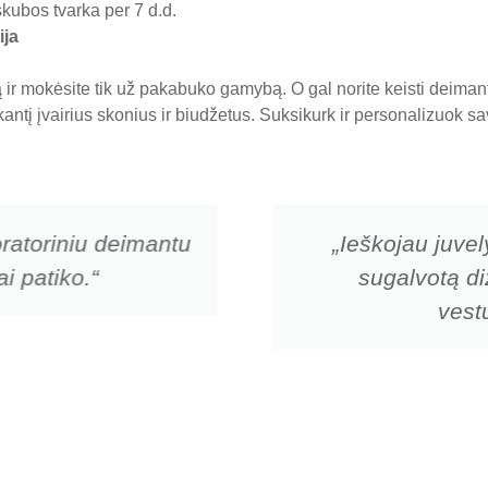
skubos tvarka per 7 d.d.
ija
ir mokėsite tik už pakabuko gamybą. O gal norite keisti deima
nkantį įvairius skonius ir biudžetus. Suksikurk ir personalizuok
ratoriniu deimantu
„Ieškojau juvel
i patiko.“
sugalvotą di
vestu