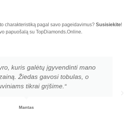
nto charakteristiką pagal savo pageidavimus?
Susisiekite
!
 savo papuošalą su
TopDiamonds.Online
.
yro, kuris galėtų įgyvendinti mano
zainą. Žiedas gavosi tobulas, o
viniams tikrai grįšime.“
Mantas