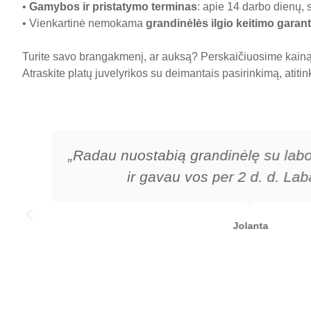
•
Gamybos ir pristatymo terminas
: apie 14 darbo dienų, 
• Vienkartinė nemokama
grandinėlės ilgio keitimo garant
Turite savo brangakmenį, ar auksą? Perskaičiuosime kainą 
Atraskite platų juvelyrikos su deimantais pasirinkimą, atiti
„Radau nuostabią grandinėlę su labo
ir gavau vos per 2 d. d. Laba
Jolanta