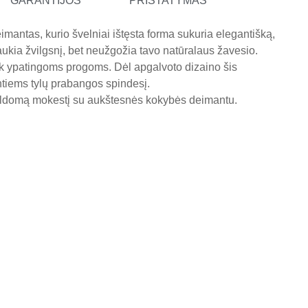
GARANTIJOS
PRISTATYMAS
imantas, kurio švelniai ištęsta forma sukuria elegantišką,
 traukia žvilgsnį, bet neužgožia tavo natūralaus žavesio.
ek ypatingoms progoms. Dėl apgalvoto dizaino šis
ntiems tylų prabangos spindesį.
pildomą mokestį su aukštesnės kokybės deimantu.