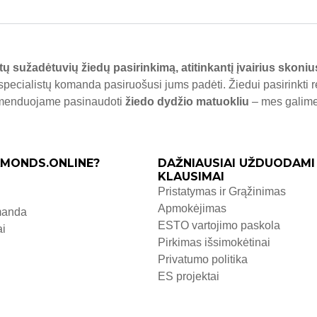
tų sužadėtuvių žiedų pasirinkimą, atitinkantį įvairius skoniu
specialistų komanda pasiruošusi jums padėti. Žiedui pasirinkti 
komenduojame pasinaudoti
žiedo dydžio matuokliu
– mes galime j
MONDS.ONLINE?
DAŽNIAUSIAI UŽDUODAMI
KLAUSIMAI
Pristatymas ir Grąžinimas
Apmokėjimas
manda
ESTO vartojimo paskola
ai
Pirkimas išsimokėtinai
Privatumo politika
ES projektai