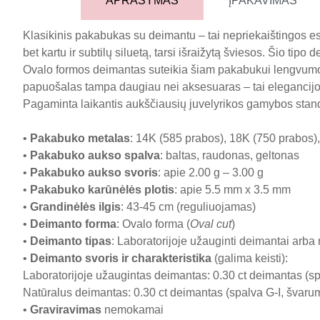
APRAŠYMAS
ĮPAKAVIMAS
Klasikinis pakabukas su deimantu – tai nepriekaištingos es
bet kartu ir subtilų siluetą, tarsi išraižytą šviesos. Šio tip
Ovalo formos deimantas suteikia šiam pakabukui lengvumo, 
papuošalas tampa daugiau nei aksesuaras – tai elegancijos 
Pagaminta laikantis aukščiausių juvelyrikos gamybos sta
•
Pakabuko metalas
: 14K (585 prabos), 18K (750 prabos),
•
Pakabuko aukso spalva
: baltas, raudonas, geltonas
•
Pakabuko aukso svoris
: apie 2.00 g – 3.00 g
•
Pakabuko karūnėlės plotis
: apie 5.5 mm x 3.5 mm
•
Grandinėlės ilgis
: 43-45 cm (reguliuojamas)
•
Deimanto forma
: Ovalo forma (
Oval cut
)
•
Deimanto tipas
: Laboratorijoje užauginti deimantai arba
•
Deimanto svoris ir charakteristika
(galima keisti):
Laboratorijoje užaugintas deimantas: 0.30 ct deimantas (sp
Natūralus deimantas: 0.30 ct deimantas (spalva G-I, švaruma
•
Graviravimas
nemokamai