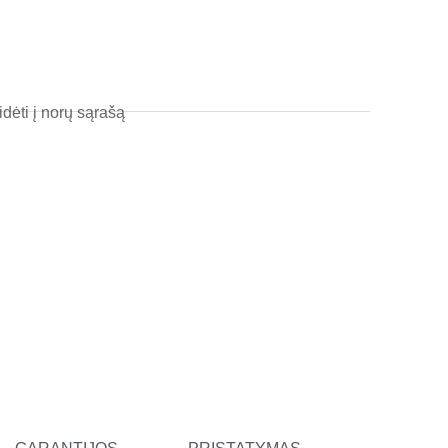
l
t
idėti į norų sąrašą