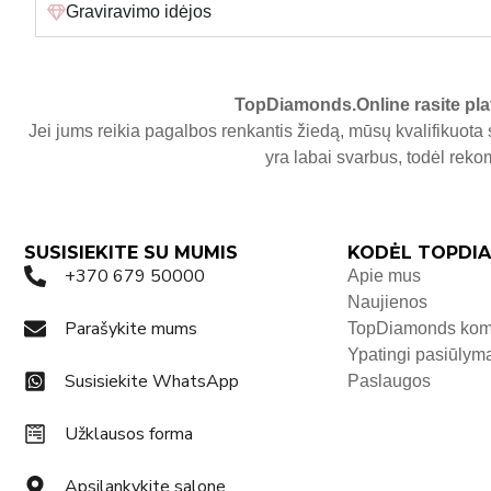
Graviravimo idėjos
TopDiamonds.Online
rasite pla
Jei jums reikia pagalbos renkantis žiedą, mūsų kvalifikuota 
yra labai svarbus, todėl re
SUSISIEKITE SU MUMIS
KODĖL TOPDIA
+370 679 50000
Apie mus
Naujienos
Parašykite mums
TopDiamonds ko
Ypatingi pasiūlym
Susisiekite WhatsApp
Paslaugos
Užklausos forma
Apsilankykite salone