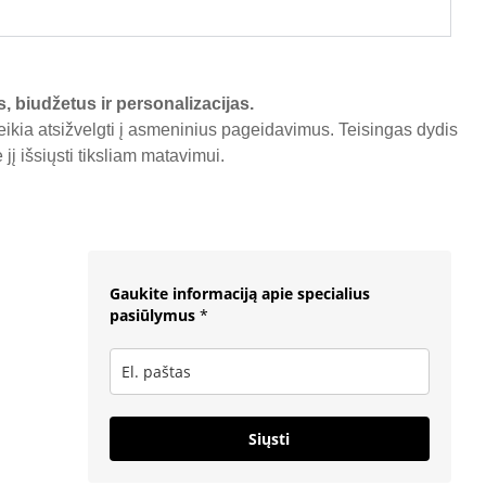
s, biudžetus ir personalizacijas.
reikia atsižvelgti į asmeninius pageidavimus. Teisingas dydis
į išsiųsti tiksliam matavimui.
Gaukite informaciją apie specialius
pasiūlymus
*
Siųsti