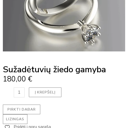
Sužadėtuvių žiedo gamyba
180,00
€
produkto
Į KREPŠELĮ
kiekis:
Sužadėtuvių
žiedo
PIRKTI DABAR
gamyba
LIZINGAS
Pridėti į norų sąrašą