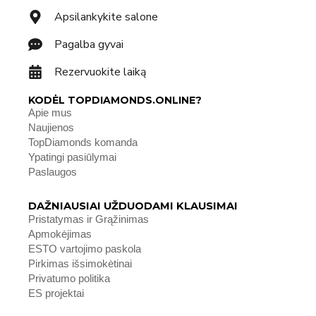
Apsilankykite salone
Pagalba gyvai
Rezervuokite laiką
KODĖL TOPDIAMONDS.ONLINE?
Apie mus
Naujienos
TopDiamonds komanda
Ypatingi pasiūlymai
Paslaugos
DAŽNIAUSIAI UŽDUODAMI KLAUSIMAI
Pristatymas ir Grąžinimas
Apmokėjimas
ESTO vartojimo paskola
Pirkimas išsimokėtinai
Privatumo politika
ES projektai