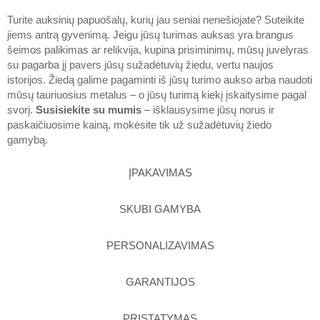
Turite auksinių papuošalų, kurių jau seniai nenešiojate? Suteikite
jiems antrą gyvenimą. Jeigu jūsų turimas auksas yra brangus
šeimos palikimas ar relikvija, kupina prisiminimų, mūsų juvelyras
su pagarba jį pavers jūsų sužadėtuvių žiedu, vertu naujos
istorijos. Žiedą galime pagaminti iš jūsų turimo aukso arba naudoti
mūsų tauriuosius metalus – o jūsų turimą kiekį įskaitysime pagal
svorį.
Susisiekite su mumis
– išklausysime jūsų norus ir
paskaičiuosime kainą, mokėsite tik už sužadėtuvių žiedo
gamybą.
ĮPAKAVIMAS
SKUBI GAMYBA
PERSONALIZAVIMAS
GARANTIJOS
PRISTATYMAS