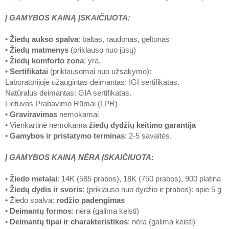
Į GAMYBOS KAINĄ ĮSKAIČIUOTA:
•
Žiedų aukso spalva
: baltas, raudonas, geltonas
•
Žiedų matmenys
(priklauso nuo jūsų)
•
Žiedų komforto zona
: yra.
•
Sertifikatai
(priklausomai nuo užsakymo):
Laboratorijoje užaugintas deimantas: IGI sertifikatas.
Natūralus deimantas: GIA sertifikatas.
Lietuvos Prabavimo Rūmai (LPR)
•
Graviravimas
nemokamai
• Vienkartinė nemokama
žiedų dydžių keitimo garantija
•
Gamybos ir pristatymo terminas
: 2-5 savaitės.
Į GAMYBOS KAINĄ NĖRA ĮSKAIČIUOTA:
•
Žiedo metalai
: 14K (585 prabos), 18K (750 prabos), 900 platina
•
Žiedų dydis ir svoris
: (priklauso nuo dydžio ir prabos): apie 5 g
• Žiedo spalva:
rodžio padengimas
•
Deimantų formos
: nėra (galima keisti)
•
Deimantų tipai ir charakteristikos
: nėra (galima keisti)