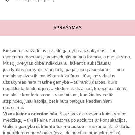
APRAŠYMAS
Kiekvienas sužadėtuvių žiedo gamybos užsakymas – tai
asmeninis procesas, prasidedantis ne nuo formos, o nuo jausmo.
Mūsų juvelyras dirba individualiai, laikantis aukščiausių
juvelyrikos gamybos standartų, pagal jūsų pasirinkimus – nuo
metalo spalvos iki paviršiaus tekstūros. Jūsų individualus
užsakymas nėra masinė gamyba – tai rankų darbas, kuris
nepaklūsta tendencijoms. Modernus dizainas, kruopščiai atrinkti
metalai ir komforto zona – visa tai tam, kad žiedas ne tik
atspindėtų jūsų istoriją, bet ir būtų patogus kasdieniniam
nešiojimui.
Visos kainos orientacinės.
Šioje prekėje rodoma kaina yra be
medžiagų – tiksli kaina nustatoma po apžiūros ar konsultacijos.
Galima
gamyba iš kliento turimo aukso
– mokama tik už darbą
ir papildomas medžiagas (pvz.: deimantus, brangakmenius).