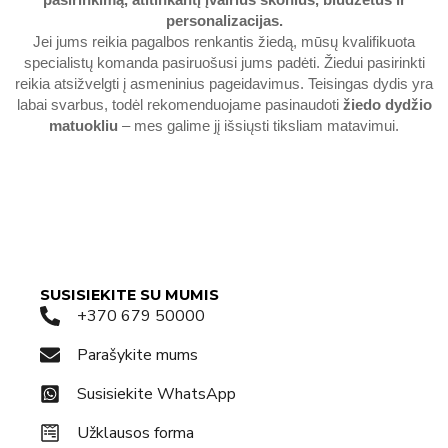
pasirinkimą, atitinkantį įvairius skonius, biudžetus ir
personalizacijas.
Jei jums reikia pagalbos renkantis žiedą, mūsų kvalifikuota
specialistų komanda pasiruošusi jums padėti. Žiedui pasirinkti
reikia atsižvelgti į asmeninius pageidavimus. Teisingas dydis yra
labai svarbus, todėl rekomenduojame pasinaudoti
žiedo dydžio
matuokliu
– mes galime jį išsiųsti tiksliam matavimui.
SUSISIEKITE SU MUMIS
+370 679 50000
Parašykite mums
Susisiekite WhatsApp
Užklausos forma