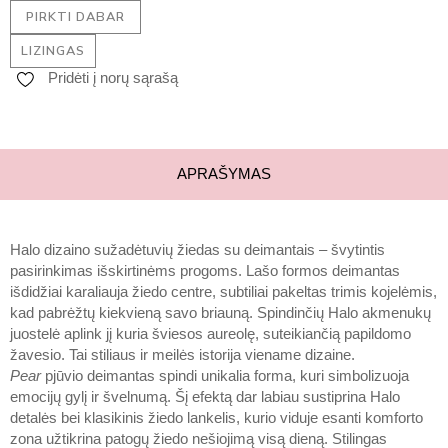
PIRKTI DABAR
LIZINGAS
Pridėti į norų sąrašą
APRAŠYMAS
Halo dizaino sužadėtuvių žiedas su deimantais – švytintis
pasirinkimas išskirtinėms progoms. Lašo formos deimantas
išdidžiai karaliauja žiedo centre, subtiliai pakeltas trimis kojelėmis,
kad pabrėžtų kiekvieną savo briauną. Spindinčių Halo akmenukų
juostelė aplink jį kuria šviesos aureolę, suteikiančią papildomo
žavesio. Tai stiliaus ir meilės istorija viename dizaine.
Pear
pjūvio deimantas spindi unikalia forma, kuri simbolizuoja
emocijų gylį ir švelnumą. Šį efektą dar labiau sustiprina Halo
detalės bei klasikinis žiedo lankelis, kurio viduje esanti komforto
zona užtikrina patogų žiedo nešiojimą visą dieną. Stilingas