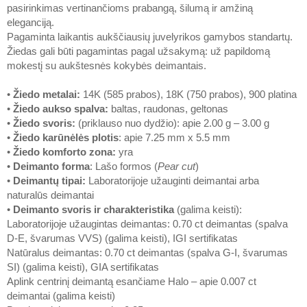
pasirinkimas vertinančioms prabangą, šilumą ir amžiną
eleganciją.
Pagaminta laikantis aukščiausių juvelyrikos gamybos standartų.
Žiedas gali būti pagamintas pagal užsakymą: už papildomą
mokestį su aukštesnės kokybės deimantais.
•
Žiedo metalai
:
14K (585 prabos), 18K (750 prabos), 900 platina
•
Žiedo aukso spalva
:
baltas, raudonas, geltonas
•
Žiedo svoris
:
(priklauso nuo dydžio): apie 2.00 g – 3.00 g
•
Žiedo karūnėlės plotis
: apie 7.25 mm x 5.5 mm
•
Žiedo komforto zona
:
yra
•
Deimanto forma
: Lašo formos (
Pear cut
)
•
Deimantų tipai
:
Laboratorijoje užauginti deimantai arba
naturalūs deimantai
•
Deimanto svoris ir charakteristika
(galima keisti):
Laboratorijoje užaugintas deimantas: 0.70 ct deimantas (spalva
D-E, švarumas VVS) (galima keisti), IGI sertifikatas
Natūralus deimantas: 0.70 ct deimantas (spalva G-I, švarumas
SI) (galima keisti), GIA sertifikatas
Aplink centrinį deimantą esančiame Halo – apie 0.007 ct
deimantai (galima keisti)