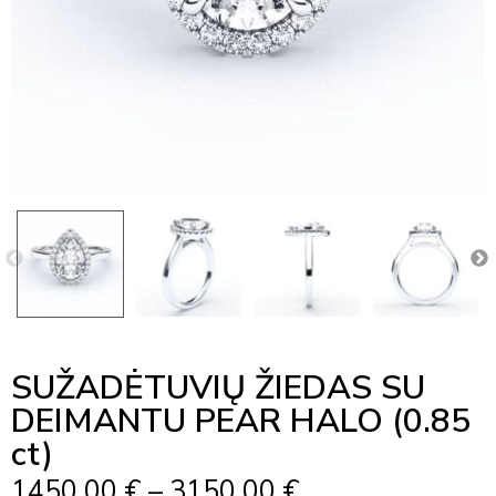
SUŽADĖTUVIŲ ŽIEDAS SU
DEIMANTU PEAR HALO (0.85
ct)
Price
1450,00
€
–
3150,00
€