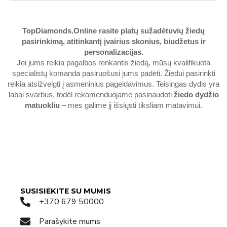
TopDiamonds.Online
rasite platų sužadėtuvių žiedų
pasirinkimą, atitinkantį įvairius skonius, biudžetus ir
personalizacijas.
Jei jums reikia pagalbos renkantis žiedą, mūsų kvalifikuota
specialistų komanda pasiruošusi jums padėti. Žiedui pasirinkti
reikia atsižvelgti į asmeninius pageidavimus. Teisingas dydis yra
labai svarbus, todėl rekomenduojame pasinaudoti
žiedo dydžio
matuokliu
– mes galime jį išsiųsti tiksliam matavimui.
SUSISIEKITE SU MUMIS
+370 679 50000
Parašykite mums