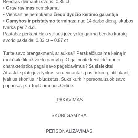
Bendras deimantų svoris: 0.85 ct
•
Graviravimas
nemokamai
• Vienkartinė nemokama
žiedo dydžio keitimo garantija
•
Gamybos ir pristatymo terminas
:
nuo 14 darbo dienų, skubos
tvarka per 7 d.d.
Pastaba: perkant Halo stiliaus juvelyriką galima bendro karatų
svorio paklaida: 0.83 ct – 0.87 ct
Turite savo brangakmenį, ar auksą? Perskaičiuosime kainą ir
mokėsite tik už žiedo gamybą. O gal norite keisti deimanto
charakteristiką pagal savo pageidavimus?
Susisiekite
!
Atraskite platų juvelyrikos su deimantais pasirinkimą, atitinkantį
įvairius skonius ir biudžetus. Suksikurk ir personalizuok savo
papuošalą su
TopDiamonds.Online
.
ĮPAKAVIMAS
SKUBI GAMYBA
PERSONALIZAVIMAS