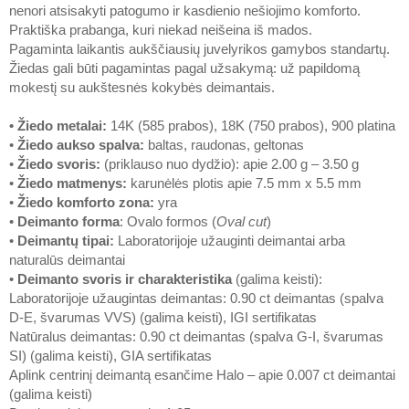
nenori atsisakyti patogumo ir kasdienio nešiojimo komforto.
Praktiška prabanga, kuri niekad neišeina iš mados.
Pagaminta laikantis aukščiausių juvelyrikos gamybos standartų.
Žiedas gali būti pagamintas pagal užsakymą: už papildomą
mokestį su aukštesnės kokybės deimantais.
• Žiedo metalai
:
14K (585 prabos), 18K (750 prabos), 900 platina
•
Žiedo aukso spalva
:
baltas, raudonas, geltonas
•
Žiedo svoris
:
(priklauso nuo dydžio): apie 2.00 g – 3.50 g
•
Žiedo matmenys
:
karunėlės plotis apie 7.5 mm x 5.5 mm
•
Žiedo komforto zona
:
yra
•
Deimanto forma
: Ovalo formos (
Oval cut
)
•
Deimantų tipai
:
Laboratorijoje užauginti deimantai arba
naturalūs deimantai
•
Deimanto svoris ir charakteristika
(galima keisti):
Laboratorijoje užaugintas deimantas: 0.90 ct deimantas (spalva
D-E, švarumas VVS) (galima keisti), IGI sertifikatas
Natūralus deimantas: 0.90 ct deimantas (spalva G-I, švarumas
SI) (galima keisti), GIA sertifikatas
Aplink centrinį deimantą esančime Halo – apie 0.007 ct deimantai
(galima keisti)