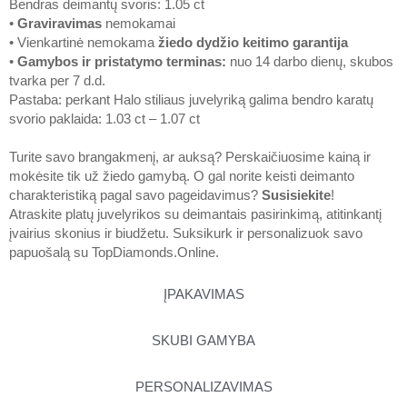
Bendras deimantų svoris: 1.05 ct
•
Graviravimas
nemokamai
• Vienkartinė nemokama
žiedo dydžio keitimo garantija
•
Gamybos ir pristatymo terminas
:
nuo 14 darbo dienų, skubos
tvarka per 7 d.d.
Pastaba: perkant Halo stiliaus juvelyriką galima bendro karatų
svorio paklaida: 1.03 ct – 1.07 ct
Turite savo brangakmenį, ar auksą? Perskaičiuosime kainą ir
mokėsite tik už žiedo gamybą. O gal norite keisti deimanto
charakteristiką pagal savo pageidavimus?
Susisiekite
!
Atraskite platų juvelyrikos su deimantais pasirinkimą, atitinkantį
įvairius skonius ir biudžetu. Suksikurk ir personalizuok savo
papuošalą su
TopDiamonds.Online
.
ĮPAKAVIMAS
SKUBI GAMYBA
PERSONALIZAVIMAS