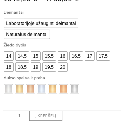
Range:
produkto
Deimantai
1540,00 €
kiekis:
Through
SUŽADĖTUVIŲ
Laboratorijoje užauginti deimantai
4750,00 €
ŽIEDAS
Naturalūs deimantai
SU
DEIMANTU
Žiedo dydis
OVAL
HALO
14
14.5
15
15.5
16
16.5
17
17.5
(1.05
ct)
18
18.5
19
19.5
20
Aukso spalva ir praba
Į KREPŠELĮ