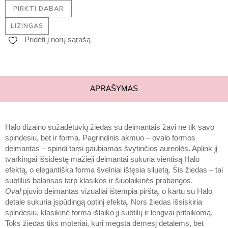
PIRKTI DABAR
LIZINGAS
Pridėti į norų sąrašą
APRAŠYMAS
Halo dizaino sužadėtuvių žiedas su deimantais žavi ne tik savo
spindesiu, bet ir forma. Pagrindinis akmuo – ovalo formos
deimantas – spindi tarsi gaubiamas švytinčios aureolės. Aplink jį
tvarkingai išsidėstę mažieji deimantai sukuria vientisą Halo
efektą, o elegantiška forma švelniai ištęsia siluetą. Šis žiedas – tai
subtilus balansas tarp klasikos ir šiuolaikinės prabangos.
Oval
pjūvio deimantas vizualiai ištempia pirštą, o kartu su Halo
detale sukuria įspūdingą optinį efektą. Nors žiedas išsiskiria
spindesiu, klasikinė forma išlaiko jį subtilų ir lengvai pritaikomą.
Toks žiedas tiks moteriai, kuri mėgsta dėmesį detalėms, bet