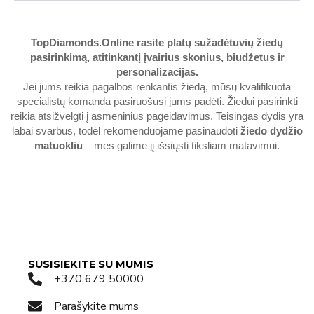
TopDiamonds.Online
rasite platų sužadėtuvių žiedų
pasirinkimą, atitinkantį įvairius skonius, biudžetus ir
personalizacijas.
Jei jums reikia pagalbos renkantis žiedą, mūsų kvalifikuota
specialistų komanda pasiruošusi jums padėti. Žiedui pasirinkti
reikia atsižvelgti į asmeninius pageidavimus. Teisingas dydis yra
labai svarbus, todėl rekomenduojame pasinaudoti
žiedo dydžio
matuokliu
– mes galime jį išsiųsti tiksliam matavimui.
SUSISIEKITE SU MUMIS
+370 679 50000
Parašykite mums