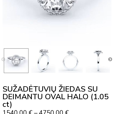
SUŽADĖTUVIŲ ŽIEDAS SU
DEIMANTU OVAL HALO (1.05
ct)
Price
1540,00
€
–
4750,00
€