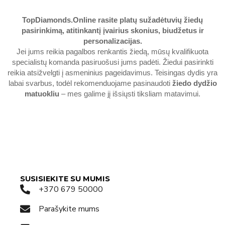
TopDiamonds.Online
rasite platų sužadėtuvių žiedų
pasirinkimą, atitinkantį įvairius skonius, biudžetus ir
personalizacijas.
Jei jums reikia pagalbos renkantis žiedą, mūsų kvalifikuota
specialistų komanda pasiruošusi jums padėti. Žiedui pasirinkti
reikia atsižvelgti į asmeninius pageidavimus. Teisingas dydis yra
labai svarbus, todėl rekomenduojame pasinaudoti
žiedo dydžio
matuokliu
– mes galime jį išsiųsti tiksliam matavimui.
SUSISIEKITE SU MUMIS
+370 679 50000
Parašykite mums