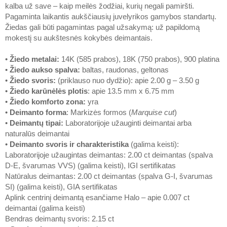
kalba už save – kaip meilės žodžiai, kurių negali pamiršti.
Pagaminta laikantis aukščiausių juvelyrikos gamybos standartų.
Žiedas gali būti pagamintas pagal užsakymą: už papildomą
mokestį su aukštesnės kokybės deimantais.
•
Žiedo metalai
:
14K (585 prabos), 18K (750 prabos), 900 platina
•
Žiedo aukso spalva
:
baltas, raudonas, geltonas
•
Žiedo svoris
:
(priklauso nuo dydžio): apie 2.00 g – 3.50 g
•
Žiedo karūnėlės plotis
: apie 13.5 mm x 6.75 mm
•
Žiedo komforto zona
:
yra
•
Deimanto forma
: Markizės formos (
Marquise cut
)
•
Deimantų tipai
:
Laboratorijoje užauginti deimantai arba
naturalūs deimantai
•
Deimanto svoris ir charakteristika
(galima keisti):
Laboratorijoje užaugintas deimantas: 2.00 ct deimantas (spalva
D-E, švarumas VVS) (galima keisti), IGI sertifikatas
Natūralus deimantas: 2.00 ct deimantas (spalva G-I, švarumas
SI) (galima keisti), GIA sertifikatas
Aplink centrinį deimantą esančiame Halo – apie 0.007 ct
deimantai (galima keisti)
Bendras deimantų svoris: 2.15 ct