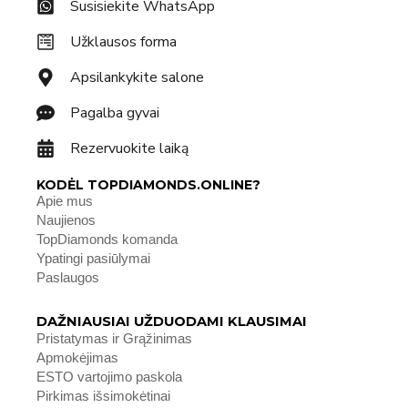
Susisiekite WhatsApp
Užklausos forma
Apsilankykite salone
Pagalba gyvai
Rezervuokite laiką
KODĖL TOPDIAMONDS.ONLINE?
Apie mus
Naujienos
TopDiamonds komanda
Ypatingi pasiūlymai
Paslaugos
DAŽNIAUSIAI UŽDUODAMI KLAUSIMAI
Pristatymas ir Grąžinimas
Apmokėjimas
ESTO vartojimo paskola
Pirkimas išsimokėtinai