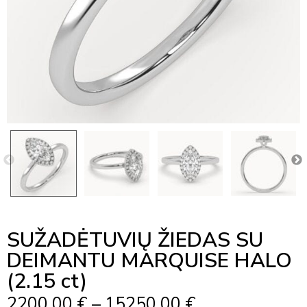
SUŽADĖTUVIŲ ŽIEDAS SU
DEIMANTU MARQUISE HALO
(2.15 ct)
Price
2200,00
€
–
15250,00
€