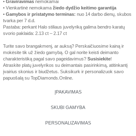
•
Graviravimas
nemokamai
• Vienkartinė nemokama
žiedo dydžio keitimo garantija
•
Gamybos ir pristatymo terminas
:
nuo 14 darbo dienų, skubos
tvarka per 7 d.d.
Pastaba: perkant Halo stiliaus juvelyriką galima bendro karatų
svorio paklaida: 2.13 ct – 2.17 ct
Turite savo brangakmenį, ar auksą? Perskaičiuosime kainą ir
mokėsite tik už žiedo gamybą. O gal norite keisti deimanto
charakteristiką pagal savo pageidavimus?
Susisiekite
!
Atraskite platų juvelyrikos su deimantais pasirinkimą, atitinkantį
įvairius skonius ir biudžetus. Suksikurk ir personalizuok savo
papuošalą su
TopDiamonds.Online
.
ĮPAKAVIMAS
SKUBI GAMYBA
PERSONALIZAVIMAS