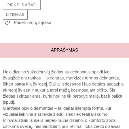
PIRKTI DABAR
LIZINGAS
Pridėti į norų sąrašą
APRAŠYMAS
Halo dizaino sužadėtuvių žiedas su deimantais spindi lyg
žvaigždė ant rankos – jo centras, markizės formos deimantas,
iškart patraukia žvilgsnį. Dailiai išdėstytos Halo detalės apgaubia
akmenį šviesa ir sukuria tarsi mažą kosmosą ant piršto. Šis
žiedas skirtas tiems, kurie nori ne tik parodyti meilę, bet ir palikti
įspūdį.
Marquise
pjūvio deimantas – tai dailiai ištempta forma, kuri
vizualiai lieknina ir suteikia žiedui šiek tiek teatrališkumo.
Minimalistinis lankelis neperkrauna dizaino, o komforto zona
užtikrina švelnų, nespaudžiantį prisilietimą. Toks žiedo dizainas