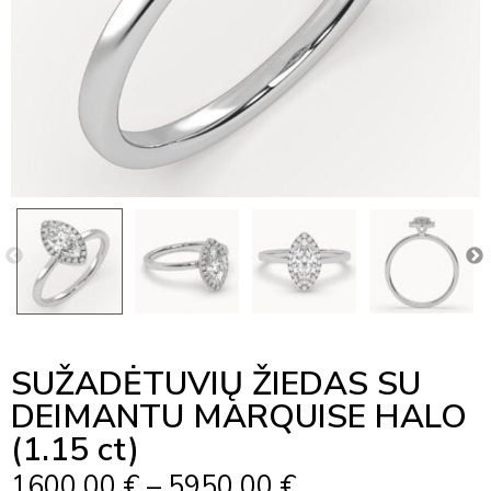
SUŽADĖTUVIŲ ŽIEDAS SU
DEIMANTU MARQUISE HALO
(1.15 ct)
Price
1600,00
€
–
5950,00
€