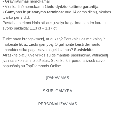
•
Graviravimas
nemokamai
• Vienkartinė nemokama
žiedo dydžio keitimo garantija
•
Gamybos ir pristatymo terminas
:
nuo 14 darbo dienų, skubos
tvarka per 7 d.d.
Pastaba: perkant Halo stiliaus juvelyriką galima bendro karatų
svorio paklaida: 1.13 ct – 1.17 ct
Turite savo brangakmenį, ar auksą? Perskaičiuosime kainą ir
mokėsite tik už žiedo gamybą. O gal norite keisti deimanto
charakteristiką pagal savo pageidavimus?
Susisiekite
!
Atraskite platų juvelyrikos su deimantais pasirinkimą, atitinkantį
įvairius skonius ir biudžetus. Suksikurk ir personalizuok savo
papuošalą su
TopDiamonds.Online
.
ĮPAKAVIMAS
SKUBI GAMYBA
PERSONALIZAVIMAS