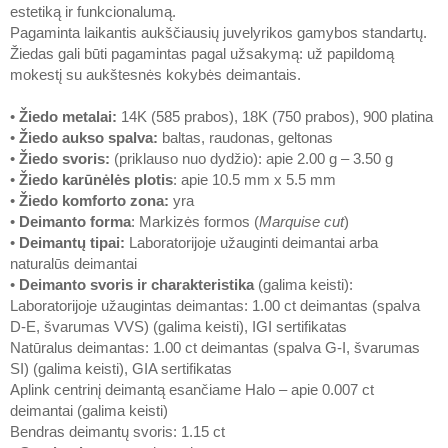
estetiką ir funkcionalumą.
Pagaminta laikantis aukščiausių juvelyrikos gamybos standartų.
Žiedas gali būti pagamintas pagal užsakymą: už papildomą
mokestį su aukštesnės kokybės deimantais.
•
Žiedo metalai
:
14K (585 prabos), 18K (750 prabos), 900 platina
•
Žiedo aukso spalva
:
baltas, raudonas, geltonas
•
Žiedo svoris
:
(priklauso nuo dydžio): apie 2.00 g – 3.50 g
•
Žiedo karūnėlės plotis
: apie 10.5 mm x 5.5 mm
•
Žiedo komforto zona
:
yra
•
Deimanto forma
: Markizės formos (
Marquise cut
)
•
Deimantų tipai
:
Laboratorijoje užauginti deimantai arba
naturalūs deimantai
•
Deimanto svoris ir charakteristika
(galima keisti):
Laboratorijoje užaugintas deimantas: 1.00 ct deimantas (spalva
D-E, švarumas VVS) (galima keisti), IGI sertifikatas
Natūralus deimantas: 1.00 ct deimantas (spalva G-I, švarumas
SI) (galima keisti), GIA sertifikatas
Aplink centrinį deimantą esančiame Halo – apie 0.007 ct
deimantai (galima keisti)
Bendras deimantų svoris: 1.15 ct