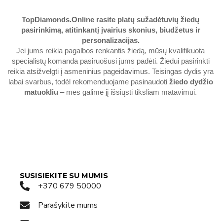
TopDiamonds.Online
rasite platų sužadėtuvių žiedų
pasirinkimą, atitinkantį įvairius skonius, biudžetus ir
personalizacijas.
Jei jums reikia pagalbos renkantis žiedą, mūsų kvalifikuota
specialistų komanda pasiruošusi jums padėti. Žiedui pasirinkti
reikia atsižvelgti į asmeninius pageidavimus. Teisingas dydis yra
labai svarbus, todėl rekomenduojame pasinaudoti
žiedo dydžio
matuokliu
– mes galime jį išsiųsti tiksliam matavimui.
SUSISIEKITE SU MUMIS
+370 679 50000
Parašykite mums