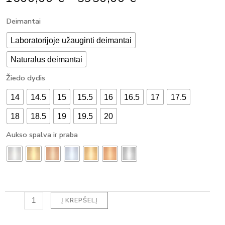
Range:
produkto
Deimantai
1600,00 €
kiekis:
Through
SUŽADĖTUVIŲ
Laboratorijoje užauginti deimantai
5950,00 €
ŽIEDAS
Naturalūs deimantai
SU
DEIMANTU
Žiedo dydis
MARQUISE
HALO
14
14.5
15
15.5
16
16.5
17
17.5
(1.15
ct)
18
18.5
19
19.5
20
Aukso spalva ir praba
Į KREPŠELĮ