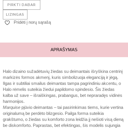
PIRKTI DABAR
LIZINGAS
Pridėti į norų sąrašą
APRAŠYMAS
Halo dizaino sužadėtuvių žiedas su deimantais išryškina centrinį
markizės formos akmenį, kuris simbolizuoja eleganciją ir jėgą.
Ilgas ir subtiliai smailus deimantas tampa pagrindiniu akcentu, o
Halo rėmelis suteikia žiedui papildomo spindesio. Šis žiedas
kalba už save – išraiškingas, prabangus, bet nepraradęs vidinės
harmonijos.
Marquise
pjūvio deimantas – tai pasirinkimas tiems, kurie vertina
originalumą be perdėto blizgesio. Pailga forma suteikia
grakštumo, o žiedas su komforto zona leidžia jį nešioti visą dieną
be diskomforto. Paprastas, bet efektingas, šis modelis sujungia