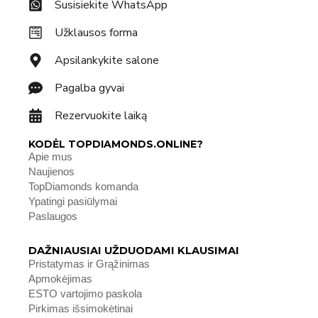
Susisiekite WhatsApp
Užklausos forma
Apsilankykite salone
Pagalba gyvai
Rezervuokite laiką
KODĖL TOPDIAMONDS.ONLINE?
Apie mus
Naujienos
TopDiamonds komanda
Ypatingi pasiūlymai
Paslaugos
DAŽNIAUSIAI UŽDUODAMI KLAUSIMAI
Pristatymas ir Grąžinimas
Apmokėjimas
ESTO vartojimo paskola
Pirkimas išsimokėtinai