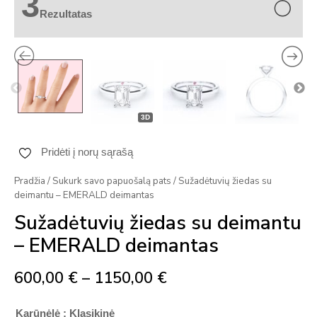
3
Rezultatas
3D
Price
Pridėti į norų sąrašą
range:
Pradžia
/
Sukurk savo papuošalą pats
/ Sužadėtuvių žiedas su
deimantu – EMERALD deimantas
600,00 €
Sužadėtuvių žiedas su deimantu
through
– EMERALD deimantas
1150,00 €
600,00
€
–
1150,00
€
Karūnėlė
: Klasikinė