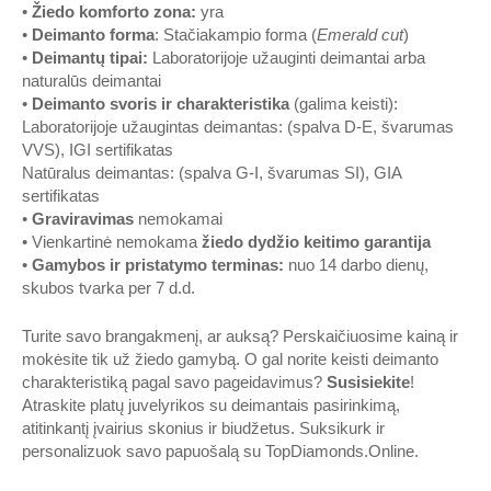
•
Žiedo komforto zona
:
yra
•
Deimanto forma
: Stačiakampio forma (
Emerald cut
)
•
Deimantų tipai
:
Laboratorijoje užauginti deimantai arba
naturalūs deimantai
•
Deimanto svoris ir charakteristika
(galima keisti):
Laboratorijoje užaugintas deimantas: (spalva D-E, švarumas
VVS), IGI sertifikatas
Natūralus deimantas: (spalva G-I, švarumas SI), GIA
sertifikatas
•
Graviravimas
nemokamai
• Vienkartinė nemokama
žiedo dydžio keitimo garantija
•
Gamybos ir pristatymo terminas
:
nuo 14 darbo dienų,
skubos tvarka per 7 d.d.
Turite savo brangakmenį, ar auksą? Perskaičiuosime kainą ir
mokėsite tik už žiedo gamybą. O gal norite keisti deimanto
charakteristiką pagal savo pageidavimus?
Susisiekite
!
Atraskite platų juvelyrikos su deimantais pasirinkimą,
atitinkantį įvairius skonius ir biudžetus. Suksikurk ir
personalizuok savo papuošalą su
TopDiamonds.Online
.