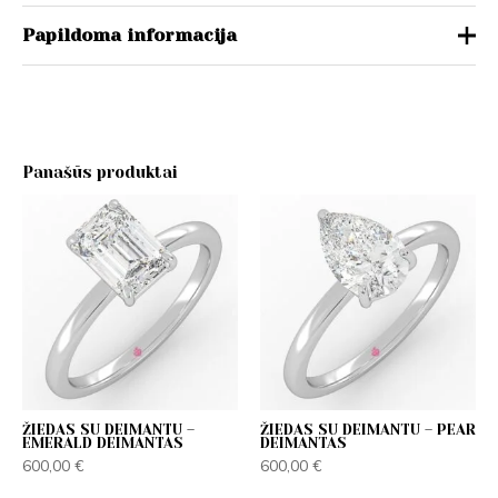
Papildoma informacija
Karūnėlė
Halo, Klasikinė
Lankelis
Klasikinis, Modernus
Panašūs produktai
(900) Platina, 14K (585) Baltas
auksas, 14K (585) Geltonas
Metalas
auksas, 14K (585) Raudonas
auksas
14, 14.5, 15, 15.5, 16, 16.5, 17,
Žiedo dydis
17.5, 18, 18.5, 19, 19.5, 20
ŽIEDAS SU DEIMANTU –
ŽIEDAS SU DEIMANTU – PEAR
EMERALD DEIMANTAS
DEIMANTAS
600,00
€
600,00
€