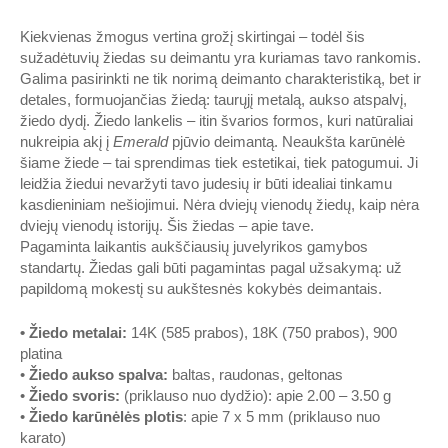
Kiekvienas žmogus vertina grožį skirtingai – todėl šis
sužadėtuvių žiedas su deimantu yra kuriamas tavo rankomis.
Galima pasirinkti ne tik norimą deimanto charakteristiką, bet ir
detales, formuojančias žiedą: taurųjį metalą, aukso atspalvį,
žiedo dydį. Žiedo lankelis – itin švarios formos, kuri natūraliai
nukreipia akį į
Emerald
pjūvio deimantą. Neaukšta karūnėlė
šiame žiede – tai sprendimas tiek estetikai, tiek patogumui. Ji
leidžia žiedui nevaržyti tavo judesių ir būti idealiai tinkamu
kasdieniniam nešiojimui. Nėra dviejų vienodų žiedų, kaip nėra
dviejų vienodų istorijų. Šis žiedas – apie tave.
Pagaminta laikantis aukščiausių juvelyrikos gamybos
standartų. Žiedas gali būti pagamintas pagal užsakymą: už
papildomą mokestį su aukštesnės kokybės deimantais.
•
Ž
iedo metalai
:
14K (585 prabos), 18K (750 prabos), 900
platina
•
Žiedo aukso spalva
:
baltas, raudonas, geltonas
•
Žiedo svoris
:
(priklauso nuo dydžio): apie 2.00 – 3.50 g
•
Žiedo karūnėlės plotis
: apie 7 x 5 mm (priklauso nuo
karato)