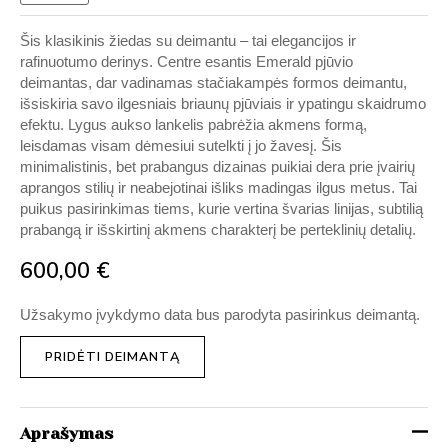
Šis klasikinis žiedas su deimantu – tai elegancijos ir
rafinuotumo derinys. Centre esantis Emerald pjūvio
deimantas, dar vadinamas stačiakampės formos deimantu,
išsiskiria savo ilgesniais briaunų pjūviais ir ypatingu skaidrumo
efektu. Lygus aukso lankelis pabrėžia akmens formą,
leisdamas visam dėmesiui sutelkti į jo žavesį. Šis
minimalistinis, bet prabangus dizainas puikiai dera prie įvairių
aprangos stilių ir neabejotinai išliks madingas ilgus metus. Tai
puikus pasirinkimas tiems, kurie vertina švarias linijas, subtilią
prabangą ir išskirtinį akmens charakterį be perteklinių detalių.
600,00
€
Užsakymo įvykdymo data bus parodyta pasirinkus deimantą.
PRIDĖTI DEIMANTĄ
Aprašymas