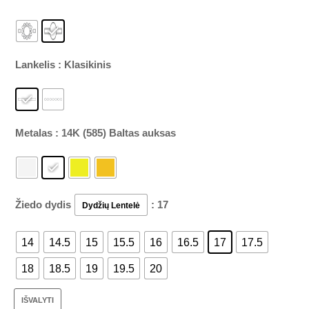
Lankelis
: Klasikinis
Metalas
: 14K (585) Baltas auksas
Žiedo dydis
: 17
Dydžių Lentelė
14
14.5
15
15.5
16
16.5
17
17.5
18
18.5
19
19.5
20
IŠVALYTI