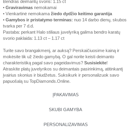
Bendras deimantų svoris: 1.15 ct
•
Graviravimas
nemokamai
• Vienkartinė nemokama
žiedo dydžio keitimo garantija
•
Gamybos ir pristatymo terminas
:
nuo 14 darbo dienų, skubos
tvarka per 7 d.d.
Pastaba: perkant Halo stiliaus juvelyriką galima bendro karatų
svorio paklaida: 1.13 ct – 1.17 ct
Turite savo brangakmenį, ar auksą? Perskaičiuosime kainą ir
mokėsite tik už žiedo gamybą. O gal norite keisti deimanto
charakteristiką pagal savo pageidavimus?
Susisiekite
!
Atraskite platų juvelyrikos su deimantais pasirinkimą, atitinkantį
įvairius skonius ir biudžetus. Suksikurk ir personalizuok savo
papuošalą su
TopDiamonds.Online
.
ĮPAKAVIMAS
SKUBI GAMYBA
PERSONALIZAVIMAS