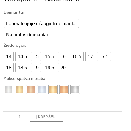
Range:
produkto
Deimantai
1600,00 €
kiekis:
Through
SUŽADĖTUVIŲ
Laboratorijoje užauginti deimantai
5950,00 €
ŽIEDAS
Naturalūs deimantai
SU
DEIMANTU
Žiedo dydis
CUSHION
HALO
14
14.5
15
15.5
16
16.5
17
17.5
(1.15
ct)
18
18.5
19
19.5
20
Aukso spalva ir praba
Į KREPŠELĮ