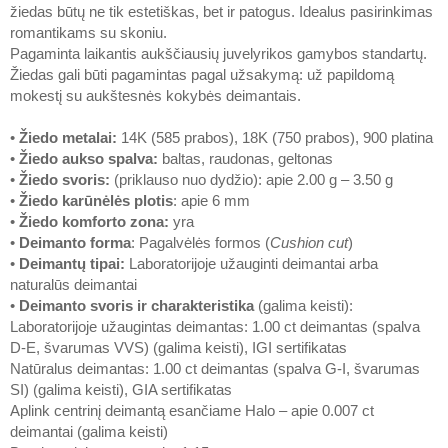
žiedas būtų ne tik estetiškas, bet ir patogus. Idealus pasirinkimas
romantikams su skoniu.
Pagaminta laikantis aukščiausių juvelyrikos gamybos standartų.
Žiedas gali būti pagamintas pagal užsakymą: už papildomą
mokestį su aukštesnės kokybės deimantais.
•
Žiedo metalai
:
14K (585 prabos), 18K (750 prabos), 900 platina
•
Žiedo aukso spalva
:
baltas, raudonas, geltonas
•
Žiedo svoris
:
(priklauso nuo dydžio): apie 2.00 g – 3.50 g
•
Žiedo karūnėlės plotis
: apie 6 mm
•
Žiedo komforto zona
:
yra
•
Deimanto forma
: Pagalvėlės formos (
Cushion cut
)
•
Deimantų tipai
:
Laboratorijoje užauginti deimantai arba
naturalūs deimantai
•
Deimanto svoris ir charakteristika
(galima keisti):
Laboratorijoje užaugintas deimantas: 1.00 ct deimantas (spalva
D-E, švarumas VVS) (galima keisti), IGI sertifikatas
Natūralus deimantas: 1.00 ct deimantas (spalva G-I, švarumas
SI) (galima keisti), GIA sertifikatas
Aplink centrinį deimantą esančiame Halo – apie 0.007 ct
deimantai (galima keisti)