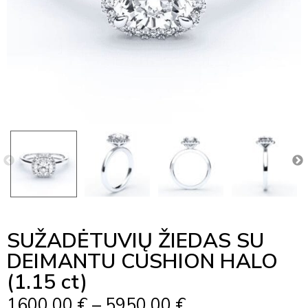
SUŽADĖTUVIŲ ŽIEDAS SU
DEIMANTU CUSHION HALO
(1.15 ct)
Price
1600,00
€
–
5950,00
€