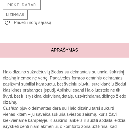
PIRKTI DABAR
LIZINGAS
Pridėti į norų sąrašą
APRAŠYMAS
Halo dizaino sužadėtuvių žiedas su deimantais sujungia išskirtinį
dizainą ir emocinę vertę. Pagalvėlės formos centrinis deimantas
pasižymi subtiliai kampuotu, bet švelniu pjūviu, suteikiančiu žiedui
klasikinės prabangos įspūdį. Aplinkui esanti Halo juostelė ne tik
švyti, bet ir išryškina kiekvieną detalę, užtvirtindama didingo žiedo
dizainą.
Cushion
pjūvio deimantas dera su Halo dizainu tarsi sukurti
vienas kitam – jų sąveika sukuria šviesos žaismą, kuris žavi
kiekviename kampelyje. Klasikinis lankelis ir subtili apdaila leidžia
išryškėti centriniam akmeniui, o komforto zona užtikrina, kad