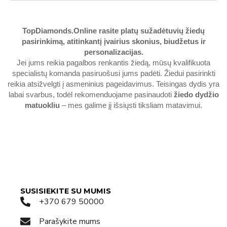
TopDiamonds.Online
rasite platų sužadėtuvių žiedų
pasirinkimą, atitinkantį įvairius skonius, biudžetus ir
personalizacijas.
Jei jums reikia pagalbos renkantis žiedą, mūsų kvalifikuota
specialistų komanda pasiruošusi jums padėti. Žiedui pasirinkti
reikia atsižvelgti į asmeninius pageidavimus. Teisingas dydis yra
labai svarbus, todėl rekomenduojame pasinaudoti
žiedo dydžio
matuokliu
– mes galime jį išsiųsti tiksliam matavimui.
SUSISIEKITE SU MUMIS
+370 679 50000
Parašykite mums