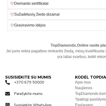
Deimanto sertifikatai
Sužadėtuvių žiedo dizainai
Graviravimo idėjos
TopDiamonds.Online
rasite pla
Jei jums reikia pagalbos renkantis žiedą, mūsų kvalifikuota 
yra labai svarbus, todėl re
SUSISIEKITE SU MUMIS
KODĖL TOPDIA
+370 679 50000
Apie mus
Naujienos
Parašykite mums
TopDiamonds ko
Ypatingi pasiūlym
Susisiekite WhatsApp
Paslaugos