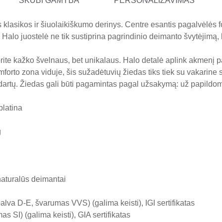
SKUBI GAMYBA
PERSONALIZAVIMAS
klasikos ir šiuolaikiškumo derinys. Centre esantis pagalvėlės fo
alo juostelė ne tik sustiprina pagrindinio deimanto švytėjimą, bet
rite kažko švelnaus, bet unikalaus. Halo detalė aplink akmenį p
forto zona viduje, šis sužadėtuvių žiedas tiks tiek su vakarine s
dartų. Žiedas gali būti pagamintas pagal užsakymą: už papild
platina
g
naturalūs deimantai
lva D-E, švarumas VVS) (galima keisti), IGI sertifikatas
 SI) (galima keisti), GIA sertifikatas