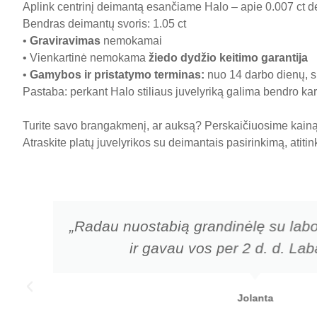
Aplink centrinį deimantą esančiame Halo – apie 0.007 ct de
Bendras deimantų svoris: 1.05 ct
•
Graviravimas
nemokamai
• Vienkartinė nemokama
žiedo dydžio keitimo garantija
•
Gamybos ir pristatymo terminas
:
nuo 14 darbo dienų, sk
Pastaba: perkant Halo stiliaus juvelyriką galima bendro kara
Turite savo brangakmenį, ar auksą? Perskaičiuosime kainą 
Atraskite platų juvelyrikos su deimantais pasirinkimą, atiti
„Radau nuostabią grandinėlę su labo
ir gavau vos per 2 d. d. Laba
Jolanta