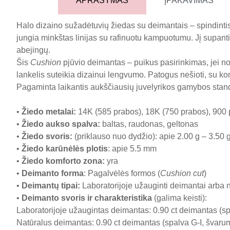
APRAŠYMAS
ĮPAKAVIMAS
Halo dizaino sužadėtuvių žiedas su deimantais – spindintis 
jungia minkštas linijas su rafinuotu kampuotumu. Jį supanti H
abejingų.
Šis
Cushion
pjūvio deimantas – puikus pasirinkimas, jei no
lankelis suteikia dizainui lengvumo. Patogus nešioti, su kom
Pagaminta laikantis aukščiausių juvelyrikos gamybos stan
•
Žiedo metalai
:
14K (585 prabos), 18K (750 prabos), 900 
•
Žiedo aukso spalva
:
baltas, raudonas, geltonas
•
Žiedo svoris
:
(priklauso nuo dydžio): apie 2.00 g – 3.50 
•
Žiedo karūnėlės plotis
: apie 5.5 mm
•
Žiedo komforto zona
:
yra
•
Deimanto forma
: Pagalvėlės formos (
Cushion cut
)
•
Deimantų tipai
:
Laboratorijoje užauginti deimantai arba 
•
Deimanto svoris ir charakteristika
(galima keisti):
Laboratorijoje užaugintas deimantas: 0.90 ct deimantas (spa
Natūralus deimantas: 0.90 ct deimantas (spalva G-I, švarumas