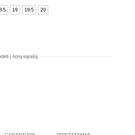
l
8.5
19
19.5
20
t
idėti į norų sąrašą