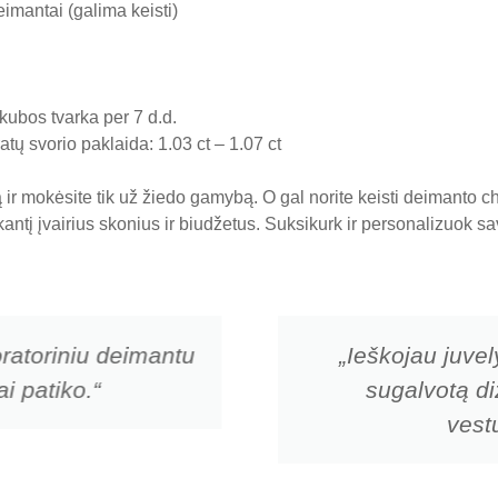
imantai (galima keisti)
ubos tvarka per 7 d.d.
tų svorio paklaida: 1.03 ct – 1.07 ct
ir mokėsite tik už žiedo gamybą. O gal norite keisti deimanto 
nkantį įvairius skonius ir biudžetus. Suksikurk ir personalizuok
ratoriniu deimantu
„Ieškojau juvel
i patiko.“
sugalvotą di
vestu