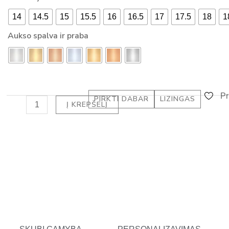
SU
-
14
14.5
15
15.5
16
16.5
17
17.5
18
1
DEIMANTU
a
CUSHION
Aukso spalva ir praba
l
HALO
t
(1.05
ct)
Pr
PIRKTI DABAR
LIZINGAS
Į KREPŠELĮ