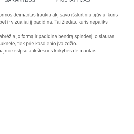
GARANTIJOS
PRISTATYMAS
rmos deimantas traukia akį savo išskirtiniu pjūviu, kuris
 ir vizualiai jį padidina. Tai žiedas, kuris nepaliks
abrėžia jo formą ir padidina bendrą spindesį, o siauras
uknele, tiek prie kasdienio įvaizdžio.
omą mokestį su aukštesnės kokybės deimantais.