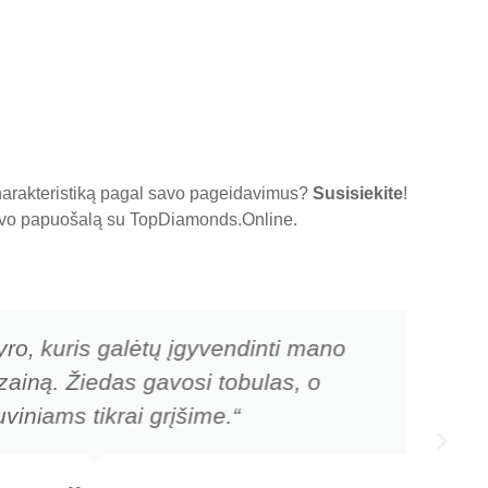
charakteristiką pagal savo pageidavimus?
Susisiekite
!
 savo papuošalą su
TopDiamonds.Online
.
yro, kuris galėtų įgyvendinti mano
zainą. Žiedas gavosi tobulas, o
viniams tikrai grįšime.“