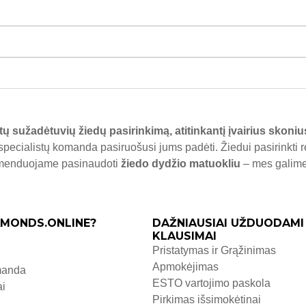
tų sužadėtuvių žiedų pasirinkimą, atitinkantį įvairius skoniu
specialistų komanda pasiruošusi jums padėti. Žiedui pasirinkti 
komenduojame pasinaudoti
žiedo dydžio matuokliu
– mes galime j
MONDS.ONLINE?
DAŽNIAUSIAI UŽDUODAMI
KLAUSIMAI
Pristatymas ir Grąžinimas
Apmokėjimas
manda
ESTO vartojimo paskola
ai
Pirkimas išsimokėtinai