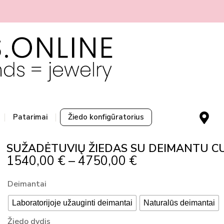
M
Patarimai
Žiedo konfigūratorius
a
p
SUŽADĖTUVIŲ ŽIEDAS SU DEIMANTU CUS
-
Price
1540,00
€
–
4750,00
€
m
Range:
a
produkto
Deimantai
r
1540,00 €
kiekis:
k
Through
Laboratorijoje užauginti deimantai
Naturalūs deimantai
SUŽADĖTUVIŲ
e
4750,00 €
ŽIEDAS
Žiedo dydis
r