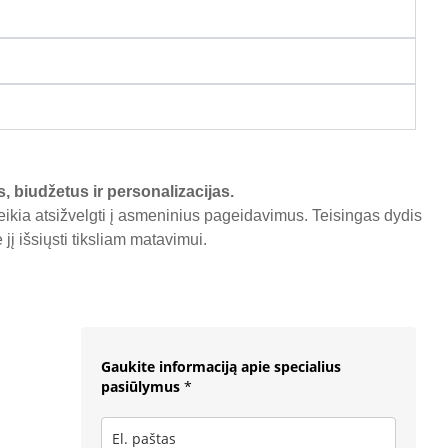
s, biudžetus ir personalizacijas.
reikia atsižvelgti į asmeninius pageidavimus. Teisingas dydis
į išsiųsti tiksliam matavimui.
Gaukite informaciją apie specialius
pasiūlymus
*